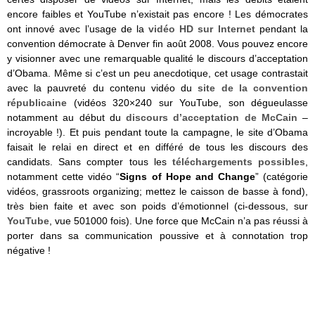
encore faibles et YouTube n’existait pas encore ! Les démocrates
ont innové avec l’usage de la
vidéo HD sur Internet
pendant la
convention démocrate à Denver fin août 2008. Vous pouvez encore
y visionner avec une remarquable qualité le discours d’acceptation
d’Obama. Même si c’est un peu anecdotique, cet usage contrastait
avec la pauvreté du contenu vidéo du
site de la convention
républicaine
(vidéos 320×240 sur YouTube, son dégueulasse
notamment au début du
discours d’acceptation de McCain
–
incroyable !). Et puis pendant toute la campagne, le site d’Obama
faisait le relai en direct et en différé de tous les discours des
candidats. Sans compter tous les
téléchargements possibles
,
notamment cette vidéo “
Signs of Hope and Change
” (catégorie
vidéos, grassroots organizing; mettez le caisson de basse à fond),
très bien faite et avec son poids d’émotionnel (ci-dessous, sur
YouTube
, vue 501000 fois). Une force que McCain n’a pas réussi à
porter dans sa communication poussive et à connotation trop
négative !