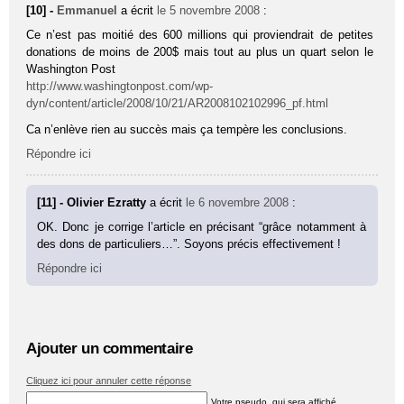
[10] -
Emmanuel
a écrit
le 5 novembre 2008
:
Ce n’est pas moitié des 600 millions qui proviendrait de petites
donations de moins de 200$ mais tout au plus un quart selon le
Washington Post
http://www.washingtonpost.com/wp-
dyn/content/article/2008/10/21/AR2008102102996_pf.html
Ca n’enlève rien au succès mais ça tempère les conclusions.
Répondre ici
[11] - Olivier Ezratty
a écrit
le 6 novembre 2008
:
OK. Donc je corrige l’article en précisant “grâce notamment à
des dons de particuliers…”. Soyons précis effectivement !
Répondre ici
Ajouter un commentaire
Cliquez ici pour annuler cette réponse
Votre pseudo, qui sera affiché