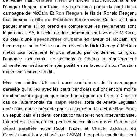
de Vanity Fair,
Charles Fried
, un ancien haut fonctionnaire de
l’époque Reagan qui faisait il y a un mois partie du staff de la
campagne de McCain. Et
Ron Reagan
, le fils de Ronald Reagan,
tout comme la
fille du Président Eisenhower
. Ca fait un beau
paquet même si l’on prend en compte que les revirements sont
légion aux USA, tel celui de Joe Lieberman en faveur de McCain,
ou celui d’une
speechwriter d’Obama
en faveur de McCain, un
bien maigre butin ! Et le soutien récent de Dick Cheney à McCain
n’était pas forcément le plus attendu par ce dernier. En gros,
l’annonce incessante de soutiens à Obama a régulièrement
alimenté les médias et le spin positif en sa faveur. Un bon “sustain
marketing” comme on dit.
Mais les médias US sont aussi castrateurs de la campagne
parallèle
qui a lieu avec les petits candidats qui ont encore moins
de chances de gagner que leurs homologues en France. C’est le
cas de l’altermondialiste
Ralph Nader
, sorte de Arlette Laguillier
américain, qui se présente pour la cinquième fois. Et de
Ron Paul
,
un républicain dissident, constitutionnaliste et non interventioniste.
Internet est le lieu où l’on peut en savoir plus sur eux. Comme ce
débat parallèle
entre Ralph Nader et
Chuck Baldwin
, du
Constitutional Party diffusé sur CSPAN. Les petits candidats n’ont