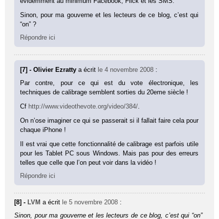
évidemment au minimum Facebook, Flick et les SMS.
Sinon, pour ma gouverne et les lecteurs de ce blog, c’est qui
“on” ?
Répondre ici
[7] - Olivier Ezratty
a écrit
le 4 novembre 2008
:
Par contre, pour ce qui est du vote électronique, les
techniques de calibrage semblent sorties du 20eme siècle !
Cf
http://www.videothevote.org/video/384/
.
On n’ose imaginer ce qui se passerait si il fallait faire cela pour
chaque iPhone !
Il est vrai que cette fonctionnalité de calibrage est parfois utile
pour les Tablet PC sous Windows. Mais pas pour des erreurs
telles que celle que l’on peut voir dans la vidéo !
Répondre ici
[8] -
LVM
a écrit
le 5 novembre 2008
:
Sinon, pour ma gouverne et les lecteurs de ce blog, c’est qui “on”