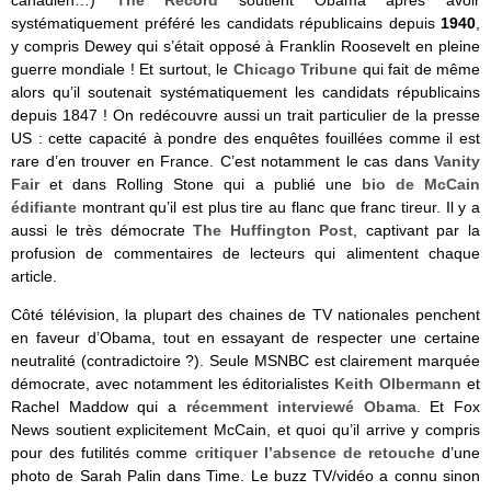
systématiquement préféré les candidats républicains depuis
1940
,
y compris Dewey qui s’était opposé à Franklin Roosevelt en pleine
guerre mondiale ! Et surtout, le
Chicago Tribune
qui fait de même
alors qu’il soutenait systématiquement les candidats républicains
depuis 1847 ! On redécouvre aussi un trait particulier de la presse
US : cette capacité à pondre des enquêtes fouillées comme il est
rare d’en trouver en France. C’est notamment le cas dans
Vanity
Fair
et dans Rolling Stone qui a publié une
bio de McCain
édifiante
montrant qu’il est plus tire au flanc que franc tireur. Il y a
aussi le très démocrate
The Huffington Post
, captivant par la
profusion de commentaires de lecteurs qui alimentent chaque
article.
Côté télévision, la plupart des chaines de TV nationales penchent
en faveur d’Obama, tout en essayant de respecter une certaine
neutralité (contradictoire ?). Seule MSNBC est clairement marquée
démocrate, avec notamment les éditorialistes
Keith Olbermann
et
Rachel Maddow qui a
récemment interviewé Obama
. Et Fox
News soutient explicitement McCain, et quoi qu’il arrive y compris
pour des futilités comme
critiquer l’absence de retouche
d’une
photo de Sarah Palin dans Time. Le buzz TV/vidéo a connu sinon