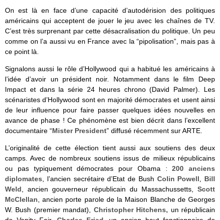
On est là en face d’une capacité d’autodérision des politiques
américains qui acceptent de jouer le jeu avec les chaînes de TV.
C’est très surprenant par cette désacralisation du politique. Un peu
comme on l’a aussi vu en France avec la “pipolisation”, mais pas à
ce point là.
Signalons aussi le rôle d’Hollywood qui a habitué les américains à
l’idée d’avoir un président noir. Notamment dans le film Deep
Impact et dans la série 24 heures chrono (David Palmer). Les
scénaristes d’Hollywood sont en majorité démocrates et usent ainsi
de leur influence pour faire passer quelques idées nouvelles en
avance de phase ! Ce phénomène est bien décrit dans l’excellent
documentaire “
Mister President
” diffusé récemment sur ARTE.
L’originalité de cette élection tient aussi aux soutiens des deux
camps. Avec de nombreux soutiens issus de milieux républicains
ou pas typiquement démocrates pour Obama :
200 anciens
diplomates
, l’ancien secrétaire d’Etat de Bush
Colin Powell
,
Bill
Weld
, ancien gouverneur républicain du Massachussetts,
Scott
McClellan
, ancien porte parole de la Maison Blanche de Georges
W. Bush (premier mandat),
Christopher Hitchens,
un républicain