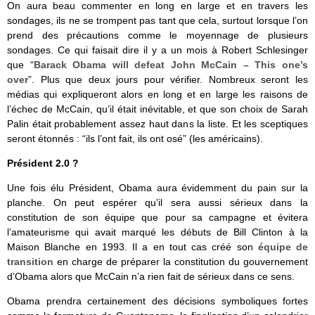
On aura beau commenter en long en large et en travers les
sondages, ils ne se trompent pas tant que cela, surtout lorsque l’on
prend des précautions comme le moyennage de plusieurs
sondages. Ce qui faisait dire il y a un mois à Robert Schlesinger
que “
Barack Obama will defeat John McCain – This one’s
over
”. Plus que deux jours pour vérifier. Nombreux seront les
médias qui expliqueront alors en long et en large les raisons de
l’échec de McCain, qu’il était inévitable, et que son choix de Sarah
Palin était probablement assez haut dans la liste. Et les sceptiques
seront étonnés : “ils l’ont fait, ils ont osé” (les américains).
Président 2.0 ?
Une fois élu Président, Obama aura évidemment du pain sur la
planche. On peut espérer qu’il sera aussi sérieux dans la
constitution de son équipe que pour sa campagne et évitera
l’amateurisme qui avait marqué les débuts de Bill Clinton à la
Maison Blanche en 1993. Il a en tout cas créé son
équipe de
transition
en charge de préparer la constitution du gouvernement
d’Obama alors que McCain n’a rien fait de sérieux dans ce sens.
Obama prendra certainement des décisions symboliques fortes