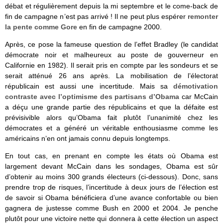
débat et régulièrement depuis la mi septembre et le come-back de
fin de campagne n’est pas arrivé ! Il ne peut plus espérer
remonter
la pente comme Gore
en fin de campagne 2000.
Après, ce pose la fameuse question de l’effet Bradley (le candidat
démocrate noir et malheureux au poste de gouverneur en
Californie en 1982). Il serait pris en compte par les sondeurs et se
serait atténué 26 ans après. La mobilisation de l’électorat
républicain est aussi une incertitude. Mais sa
démotivation
contraste avec l’optimisme des partisans d’Obama
car McCain
a déçu une grande partie des républicains et que la défaite est
prévisivible alors qu’Obama fait plutôt l’unanimité chez les
démocrates et a généré un véritable enthousiasme comme les
américains n’en ont jamais connu depuis longtemps.
En tout cas, en prenant en compte les états où Obama est
largement devant McCain dans les sondages, Obama est sûr
d’obtenir au moins 300 grands électeurs (ci-dessous). Donc, sans
prendre trop de risques, l’incertitude à deux jours de l’élection est
de savoir si Obama bénéficiera d’une avance confortable ou bien
gagnera de justesse comme Bush en 2000 et 2004. Je penche
plutôt pour une victoire nette qui donnera à cette élection un aspect