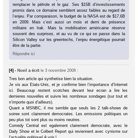
remplacer le pétrole et le gaz. Ses $15B d’investissements
promis dans ce domaine semblent assez faibles au regard de
l’enjeu. Par comparaison, le budget de la NASA est de $17,6B
en 2009. Mais c’est aussi un mois et demi de présence
militaire en Irak. Mais la mobilisation américaine réserve
souvent des surprises, et au vu de ce qui se passe dans la
Silicon Valley sur les greentechs, l’enjeu énergétique pourrait
être de la partie.
Répondre ici
[4] -
Noeil
a écrit
le 3 novembre 2008
:
Tres bon article qui synthetise bien la situation.
Je vis aux Etats-Unis, et je confirme bien l’importance d’Internet
ici. Beaucoup restent scotches devant leur ecran a lire les
dernieres nouvelles et suivre les nombreux sondages (sur tout et
n’importe quoi d’ailleurs).
Quant a MSNBC, il me semble que seuls les 2 talk-shows de
soiree sont clairement democrates. Les emissions politiques un
peu plus tot sont plus ou moins neutres.
Comedy Central est egalement clairement democrate, avec le
Daily Show et le Colbert Report qui reviennent avec cynisme sur
l’actualite politique! A voir !