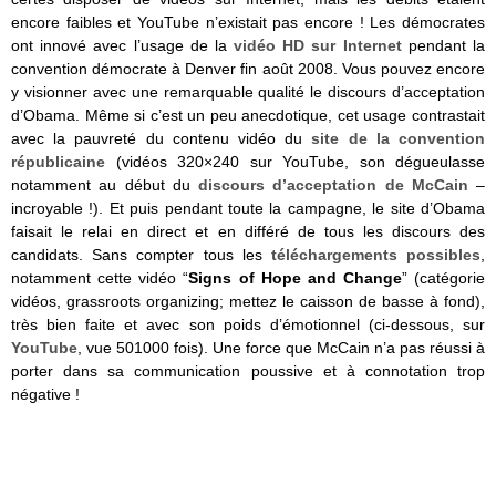
encore faibles et YouTube n’existait pas encore ! Les démocrates
ont innové avec l’usage de la
vidéo HD sur Internet
pendant la
convention démocrate à Denver fin août 2008. Vous pouvez encore
y visionner avec une remarquable qualité le discours d’acceptation
d’Obama. Même si c’est un peu anecdotique, cet usage contrastait
avec la pauvreté du contenu vidéo du
site de la convention
républicaine
(vidéos 320×240 sur YouTube, son dégueulasse
notamment au début du
discours d’acceptation de McCain
–
incroyable !). Et puis pendant toute la campagne, le site d’Obama
faisait le relai en direct et en différé de tous les discours des
candidats. Sans compter tous les
téléchargements possibles
,
notamment cette vidéo “
Signs of Hope and Change
” (catégorie
vidéos, grassroots organizing; mettez le caisson de basse à fond),
très bien faite et avec son poids d’émotionnel (ci-dessous, sur
YouTube
, vue 501000 fois). Une force que McCain n’a pas réussi à
porter dans sa communication poussive et à connotation trop
négative !