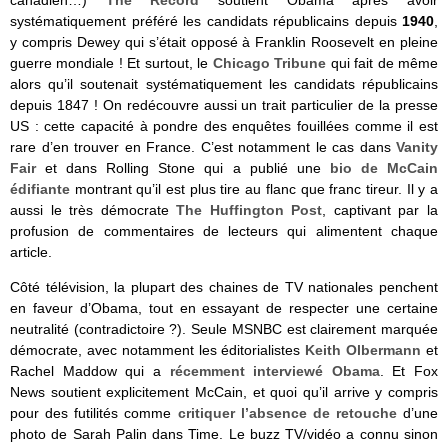
systématiquement préféré les candidats républicains depuis
1940
,
y compris Dewey qui s’était opposé à Franklin Roosevelt en pleine
guerre mondiale ! Et surtout, le
Chicago Tribune
qui fait de même
alors qu’il soutenait systématiquement les candidats républicains
depuis 1847 ! On redécouvre aussi un trait particulier de la presse
US : cette capacité à pondre des enquêtes fouillées comme il est
rare d’en trouver en France. C’est notamment le cas dans
Vanity
Fair
et dans Rolling Stone qui a publié une
bio de McCain
édifiante
montrant qu’il est plus tire au flanc que franc tireur. Il y a
aussi le très démocrate
The Huffington Post
, captivant par la
profusion de commentaires de lecteurs qui alimentent chaque
article.
Côté télévision, la plupart des chaines de TV nationales penchent
en faveur d’Obama, tout en essayant de respecter une certaine
neutralité (contradictoire ?). Seule MSNBC est clairement marquée
démocrate, avec notamment les éditorialistes
Keith Olbermann
et
Rachel Maddow qui a
récemment interviewé Obama
. Et Fox
News soutient explicitement McCain, et quoi qu’il arrive y compris
pour des futilités comme
critiquer l’absence de retouche
d’une
photo de Sarah Palin dans Time. Le buzz TV/vidéo a connu sinon