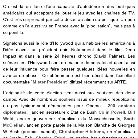
On est là en face d’une capacité d’autodérision des politiques
américains qui acceptent de jouer le jeu avec les chaînes de TV.
C’est très surprenant par cette désacralisation du politique. Un peu
comme on l’a aussi vu en France avec la “pipolisation”, mais pas à
ce point là.
Signalons aussi le rôle d’Hollywood qui a habitué les américains à
l’idée d’avoir un président noir. Notamment dans le film Deep
Impact et dans la série 24 heures chrono (David Palmer). Les
scénaristes d’Hollywood sont en majorité démocrates et usent ainsi
de leur influence pour faire passer quelques idées nouvelles en
avance de phase ! Ce phénomène est bien décrit dans l’excellent
documentaire “
Mister President
” diffusé récemment sur ARTE.
L’originalité de cette élection tient aussi aux soutiens des deux
camps. Avec de nombreux soutiens issus de milieux républicains
ou pas typiquement démocrates pour Obama :
200 anciens
diplomates
, l’ancien secrétaire d’Etat de Bush
Colin Powell
,
Bill
Weld
, ancien gouverneur républicain du Massachussetts,
Scott
McClellan
, ancien porte parole de la Maison Blanche de Georges
W. Bush (premier mandat),
Christopher Hitchens,
un républicain