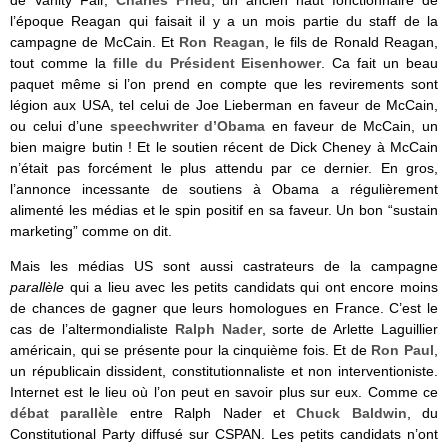
de Vanity Fair,
Charles Fried
, un ancien haut fonctionnaire de
l’époque Reagan qui faisait il y a un mois partie du staff de la
campagne de McCain. Et
Ron Reagan
, le fils de Ronald Reagan,
tout comme la
fille du Président Eisenhower
. Ca fait un beau
paquet même si l’on prend en compte que les revirements sont
légion aux USA, tel celui de Joe Lieberman en faveur de McCain,
ou celui d’une
speechwriter d’Obama
en faveur de McCain, un
bien maigre butin ! Et le soutien récent de Dick Cheney à McCain
n’était pas forcément le plus attendu par ce dernier. En gros,
l’annonce incessante de soutiens à Obama a régulièrement
alimenté les médias et le spin positif en sa faveur. Un bon “sustain
marketing” comme on dit.
Mais les médias US sont aussi castrateurs de la campagne
parallèle
qui a lieu avec les petits candidats qui ont encore moins
de chances de gagner que leurs homologues en France. C’est le
cas de l’altermondialiste
Ralph Nader
, sorte de Arlette Laguillier
américain, qui se présente pour la cinquième fois. Et de
Ron Paul
,
un républicain dissident, constitutionnaliste et non interventioniste.
Internet est le lieu où l’on peut en savoir plus sur eux. Comme ce
débat parallèle
entre Ralph Nader et
Chuck Baldwin
, du
Constitutional Party diffusé sur CSPAN. Les petits candidats n’ont