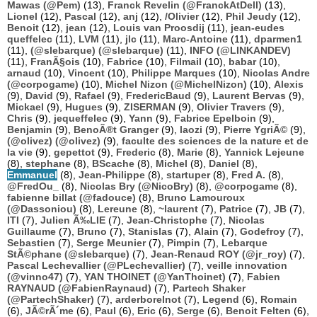
Mawas (@Pem)
(13),
Franck Revelin (@FranckAtDell)
(13),
Lionel
(12),
Pascal
(12),
anj
(12),
/Olivier
(12),
Phil Jeudy
(12),
Benoit
(12),
jean
(12),
Louis van Proosdij
(11),
jean-eudes
queffelec
(11),
LVM
(11),
jlc
(11),
Marc-Antoine
(11),
dparmen1
(11),
(@slebarque) (@slebarque)
(11),
INFO (@LINKANDEV)
(11),
FranÃ§ois
(10),
Fabrice
(10),
Filmail
(10),
babar
(10),
arnaud
(10),
Vincent
(10),
Philippe Marques
(10),
Nicolas Andre
(@corpogame)
(10),
Michel Nizon (@MichelNizon)
(10),
Alexis
(9),
David
(9),
Rafael
(9),
FredericBaud
(9),
Laurent Bervas
(9),
Mickael
(9),
Hugues
(9),
ZISERMAN
(9),
Olivier Travers
(9),
Chris
(9),
jequeffelec
(9),
Yann
(9),
Fabrice Epelboin
(9),
Benjamin
(9),
BenoÃ®t Granger
(9),
laozi
(9),
Pierre YgriÃ©
(9),
(@olivez) (@olivez)
(9),
faculte des sciences de la nature et de
la vie
(9),
gepettot
(9),
Frederic
(8),
Marie
(8),
Yannick Lejeune
(8),
stephane
(8),
BScache
(8),
Michel
(8),
Daniel
(8),
Emmanuel
(8),
Jean-Philippe
(8),
startuper
(8),
Fred A.
(8),
@FredOu_
(8),
Nicolas Bry (@NicoBry)
(8),
@corpogame
(8),
fabienne billat (@fadouce)
(8),
Bruno Lamouroux
(@Dassoniou)
(8),
Lereune
(8),
~laurent
(7),
Patrice
(7),
JB
(7),
ITI
(7),
Julien Ã‰LIE
(7),
Jean-Christophe
(7),
Nicolas
Guillaume
(7),
Bruno
(7),
Stanislas
(7),
Alain
(7),
Godefroy
(7),
Sebastien
(7),
Serge Meunier
(7),
Pimpin
(7),
Lebarque
StÃ©phane (@slebarque)
(7),
Jean-Renaud ROY (@jr_roy)
(7),
Pascal Lechevallier (@PLechevallier)
(7),
veille innovation
(@vinno47)
(7),
YAN THOINET (@YanThoinet)
(7),
Fabien
RAYNAUD (@FabienRaynaud)
(7),
Partech Shaker
(@PartechShaker)
(7),
arderborelnot
(7),
Legend
(6),
Romain
(6),
JÃ©rÃ´me
(6),
Paul
(6),
Eric
(6),
Serge
(6),
Benoit Felten
(6),