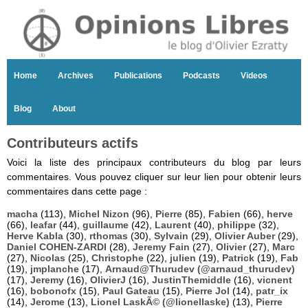
Home
Archives
Publications
Podcasts
Videos
Blog
About
Contributeurs actifs
Voici la liste des principaux contributeurs du blog par leurs
commentaires. Vous pouvez cliquer sur leur lien pour obtenir leurs
commentaires dans cette page :
macha
(113),
Michel Nizon
(96),
Pierre
(85),
Fabien
(66),
herve
(66),
leafar
(44),
guillaume
(42),
Laurent
(40),
philippe
(32),
Herve Kabla
(30),
rthomas
(30),
Sylvain
(29),
Olivier Auber
(29),
Daniel COHEN-ZARDI
(28),
Jeremy Fain
(27),
Olivier
(27),
Marc
(27),
Nicolas
(25),
Christophe
(22),
julien
(19),
Patrick
(19),
Fab
(19),
jmplanche
(17),
Arnaud@Thurudev (@arnaud_thurudev)
(17),
Jeremy
(16),
OlivierJ
(16),
JustinThemiddle
(16),
vicnent
(16),
bobonofx
(15),
Paul Gateau
(15),
Pierre Jol
(14),
patr_ix
(14),
Jerome
(13),
Lionel LaskÃ© (@lionellaske)
(13),
Pierre