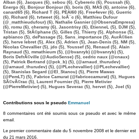
Alban
(6),
Jacques
(6),
sebou
(6),
Cybereric
(6),
Poussah
(6),
Energo
(6),
Bonjour Bonjour
(6),
boris
(6),
MAS
(6),
antoine
(6),
canard65
(6),
Richard T
(6),
PEAI60
(6),
Free4ever
(6),
Guerric
(6),
Richard
(6),
tvtweet
(6),
loÃ¯c
(6),
Matthieu Dufour
(@_matthieudufour)
(6),
Nathalie Gasnier (@ObservaEmpresa)
(6),
romu
(6),
cheramy
(6),
Jasontrisy
(6),
EtienneL
(5),
DJM
(5),
Tristan
(5),
StÃ©phane
(5),
Gilles
(5),
Thierry
(5),
Alphonse
(5),
apbianco
(5),
dePassage
(5),
Sans_importance
(5),
AurÃ©lien
(5),
herve lebret
(5),
Alex
(5),
Adrien
(5),
Jean-Denis
(5),
NM
(5),
Nicolas Chevallier
(5),
jdo
(5),
Youssef
(5),
Renaud
(5),
Alain
Raynaud
(5),
mmathieum
(5),
(@bvanryb) (@bvanryb)
(5),
Boris DefrÃ©ville (@AudioSense)
(5),
cedric naux (@cnaux)
(5),
Patrick Bertrand (@pck_b)
(5),
(@arnaud_thurudev)
(@arnaud_thurudev)
(5),
(@PLechevallier) (@PLechevallier)
(5),
Stanislas Segard (@El_Stanou)
(5),
Pierre Mawas
(@PemLT)
(5),
Fabrice Camurat (@fabricecamurat)
(5),
Hugues
SÃ©vÃ©rac
(5),
Laurent Fournier
(5),
Pierre Metivier
(@PierreMetivier)
(5),
Hugues Severac
(5),
hervet
(5),
Joel
(5)
Contributions sous le pseudo
Emmanuel
8 commentaires ont été soumis sous ce pseudo et avec le même
email.
Le premier commentaire date du 5 novembre 2008 et le dernier est
du 21 mars 2016.