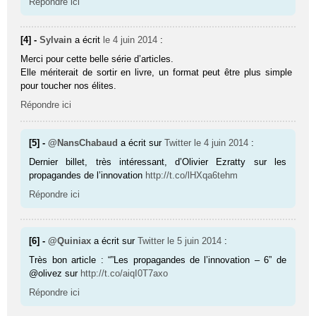
Répondre ici
[4] -
Sylvain
a écrit
le 4 juin 2014
:
Merci pour cette belle série d’articles.
Elle mériterait de sortir en livre, un format peut être plus simple
pour toucher nos élites.
Répondre ici
[5] -
@NansChabaud
a écrit sur
Twitter
le 4 juin 2014
:
Dernier billet, très intéressant, d’Olivier Ezratty sur les
propagandes de l’innovation
http://t.co/lHXqa6tehm
Répondre ici
[6] -
@Quiniax
a écrit sur
Twitter
le 5 juin 2014
:
Très bon article : “”Les propagandes de l’innovation – 6” de
@olivez sur
http://t.co/aiqI0T7axo
Répondre ici