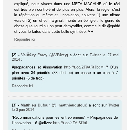
expliqué, nous vivons dans une META MACHINE où le réel
est très bien contrôlé et de plus en plus. Alors, la règle, c’est
la répétition du même et l’innovation, souvent 1) une nième
version 2) un effet marginal, monté en épingle ; le genre de
chose qu’aujourd’hui on peut demystifier, comme le dit @gabfd
et vous le faites dans cette belle synthèse. A +
Répondre ici
[2] -
ValÃ©ry Farcy (@VF4rcy)
a écrit sur
Twitter
le 27 mai
2014
:
#propagandes et #innovation
http://t.co/2T9ARtJbdM
// D’un
plan avec 34 priorités (33 de trop) on passe à un plan à 7
priorités (6 de trop)
Répondre ici
[3] -
Matthieu Dufour (@_matthieudufour)
a écrit sur
Twitter
le 3 juin 2014
:
“Recommandations pour les entrepreneurs” – Propagandes de
l’innovation – 6 @olivez
http://t.co/cZAlSiJttL