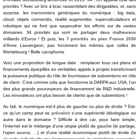
priorités ? Avec un bric à brac rassemblant des dirigeables, et, sans
surprise, les marronniers génériques du numérique : big data,
cloud, objets connectés, réalité augmentée, supercalculateurs et
robotique qui ne font que saupoudrer les efforts sur de vastes
domaines. 34 priorités qui vont se partager deux malheureux
milliards d’Euros ! Et puis, les
7 priorités du plan France 2030
d’Anne Lauvergeon, pas forcément les mêmes que celles de
Montebourg ! Belle cacophonie.
Voici une proposition de longue date : remplacer tous ces plans et
financements éparpillés en véritables appels à projets transformant
la puissance publique du rôle de fournisseur de subventions en rôle
de client. C’est comme cela que fonctionne la DARPA aux USA, l’un
des plus grands pourvoyeurs de financement de R&D industrielle.
Les innovateurs ont plus besoin de clients que de subventions !
Au fait, le numérique est-il plus de gauche ou plus de droite ? Est-
ce qu’un camp peut se
prévaloir
s’une supériorité idéologique ou
autre dans le domaine ? Difficile à dire car, pour faire simple,
l’Internet est le mélange d’une utopie plutôt de gauche (le partage,
l’open source, …) et d’une réalité économique plutôt de droite (la
réussite individuelle par l’entrepreneuriat, le capitalisme exacerbé,