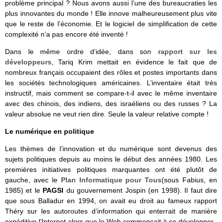
problème principal ? Nous avons aussi l’une des bureaucraties les
plus innovantes du monde ! Elle innove malheureusement plus vite
que le reste de l’économie. Et le logiciel de simplification de cette
complexité n’a pas encore été inventé !
Dans le même ordre d’idée, dans son
rapport sur les
développeurs
, Tariq Krim mettait en évidence le fait que de
nombreux français occupaient des rôles et postes importants dans
les sociétés technologiques américaines. L’inventaire était très
instructif, mais comment se compare-t-il avec le même inventaire
avec des chinois, des indiens, des israéliens ou des russes ? La
valeur absolue ne veut rien dire. Seule la valeur relative compte !
Le numérique en politique
Les thèmes de l’innovation et du numérique sont devenus des
sujets politiques depuis au moins le début des années 1980. Les
premières initiatives politiques marquantes ont été plutôt de
gauche, avec le
Plan Informatique pour Tous
(sous Fabius, en
1985) et le
PAGSI
du gouvernement Jospin (en 1998). Il faut dire
que sous Balladur en 1994, on avait eu droit au fameux rapport
Théry sur les autoroutes d’information qui enterrait de manière
expéditive l’Internet alors que le Web commençait à se développer.