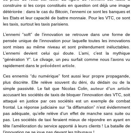
construire si les corps constitués en question ont déjà une image
détériorée : dans le cas du Bitcoin, l’ennemi ce sont les banques et
les Etats et leur capacité de battre monnaie. Pour les VTC, ce sont
les taxis, surtout les taxis parisiens.
L’ennemi “soft” de l’innovation se retrouve dans une forme de
pensée unique de l’innovation pour laquelle toutes les innovations
sont mises au même niveau et sont prétendument inéluctables.
L’ennemi devient celui qui doute. L’ami, c’est la mythique
“génération Y”. Le clivage, un peu surfait comme nous l’avons vu
rapidement dans le
précédent article
.
Ces ennemis “du numérique” font aussi leur propre propagande,
plus discrète. Elle relève souvent du déni, du dédain ou de la
simple passivité. Le fait que Nicolas Colin,
auteur d’un article
accusant les sociétés de taxis de bloquer l’innovation des VTC, soit
attaqué en justice par ces sociétés est un exemple de combat
frontal. La réponse judiciaire sur “la diffamation” n’est évidemment
pas adéquate, qu’elle relève d’un effet de manche sans suite ou
pas. Les sociétés de taxi feraient mieux de répondre en ayant en
tête l’amélioration du service apporté à leurs clients ! La bataille de
l’innovation ne se joue pas devant les tribunaux !