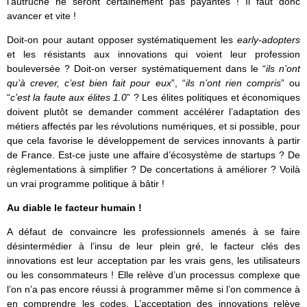
l’autruche ne seront certainement pas payantes ! Il faut donc
avancer et vite !
Doit-on pour autant opposer systématiquement les
early-adopters
et les résistants aux innovations qui voient leur profession
bouleversée ? Doit-on verser systématiquement dans le “
ils n’ont
qu’à crever, c’est bien fait pour eux
”, “
ils n’ont rien compris
” ou
“
c’est la faute aux élites 1.0
” ? Les élites politiques et économiques
doivent plutôt se demander comment accélérer l’adaptation des
métiers affectés par les révolutions numériques, et si possible, pour
que cela favorise le développement de services innovants à partir
de France. Est-ce juste une affaire d’écosystème de startups ? De
règlementations à simplifier ? De concertations à améliorer ? Voilà
un vrai programme politique à bâtir !
Au diable le facteur humain !
A défaut de convaincre les professionnels amenés à se faire
désintermédier à l’insu de leur plein gré, le facteur clés des
innovations est leur acceptation par les vrais gens, les utilisateurs
ou les consommateurs ! Elle relève d’un processus complexe que
l’on n’a pas encore réussi à programmer même si l’on commence à
en comprendre les codes. L’acceptation des innovations relève