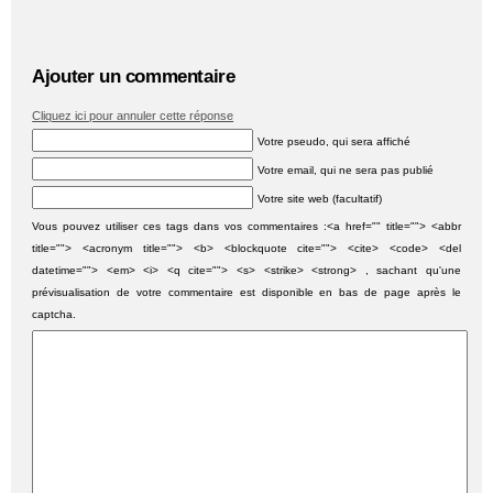
Ajouter un commentaire
Cliquez ici pour annuler cette réponse
Votre pseudo, qui sera affiché
Votre email, qui ne sera pas publié
Votre site web (facultatif)
Vous pouvez utiliser ces tags dans vos commentaires :<a href="" title=""> <abbr
title=""> <acronym title=""> <b> <blockquote cite=""> <cite> <code> <del
datetime=""> <em> <i> <q cite=""> <s> <strike> <strong> , sachant qu'une
prévisualisation de votre commentaire est disponible en bas de page après le
captcha.