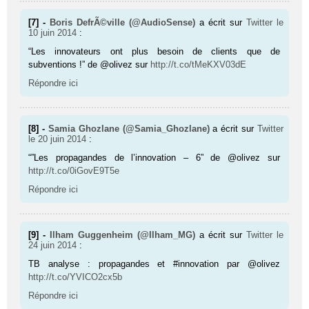
[7] -
Boris DefrÃ©ville (@AudioSense)
a écrit sur
Twitter
le
10 juin 2014
:
“Les innovateurs ont plus besoin de clients que de
subventions !” de @olivez sur
http://t.co/tMeKXV03dE
Répondre ici
[8] -
Samia Ghozlane (@Samia_Ghozlane)
a écrit sur
Twitter
le 20 juin 2014
:
“”Les propagandes de l’innovation – 6” de @olivez sur
http://t.co/0iGovE9T5e
Répondre ici
[9] -
Ilham Guggenheim (@Ilham_MG)
a écrit sur
Twitter
le
24 juin 2014
:
TB analyse : propagandes et #innovation par @olivez
http://t.co/YVICO2cx5b
Répondre ici