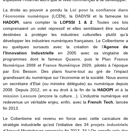
La droite au pouvoir a pondu la
Loi pour la confiance dans
l’économie numérique
(LCEN), la
DADVSI
et la fameuse loi
HADOPI
, sans compter la
LOPSSI 1 & 2
. Toutes ces lois
comprenaient un volet répressif et elles semblaient être surtout
destinées à protéger les industries culturelles plutôt qu’à
développer les industries numériques françaises. Le Colbertisme a
eu quelques sursauts avec la création de l’
Agence de
l’Innovation Industrielle
en 2005 avec sa vingtaine de
programmes dont le fameux
Quaero
, puis le
Plan France
Numérique 2008
et
France Numérique 2020
, pilotés à l’époque
par Eric Besson. Des plans fourre-tout au gré de l’impact
grandissant du numérique sur l’économie et la société. Nous avons
un secrétaire d’Etat (ou ministre déléguée) au numérique depuis
2008. Depuis 2012, on a eu droit à la fin de la
HADOPI
et à la
mission Lescure
(encore la culture…). L’industrie numérique est
redevenue un véritable enjeu, enfin, avec la
French Tech
, lancée
fin 2013.
Le Cobertisme est revenu en force avec cette caricature de
stratégie industrielle qu’est l’initiative des
34 projets industriels
d’Arnaud Montebourg annoncée fin 2013. 34 ! On appelle cela des