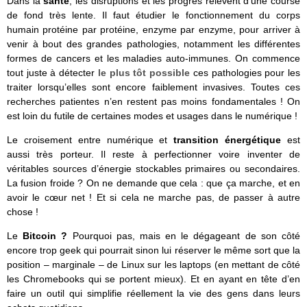
Dans la
santé
, les disruptions et les progrès relèvent d’une course
de fond très lente. Il faut étudier le fonctionnement du corps
humain protéine par protéine, enzyme par enzyme, pour arriver à
venir à bout des grandes pathologies, notamment les différentes
formes de cancers et les maladies auto-immunes. On commence
tout juste à détecter
le plus tôt possible
ces pathologies pour les
traiter lorsqu’elles sont encore faiblement invasives. Toutes ces
recherches patientes n’en restent pas moins fondamentales ! On
est loin du futile de certaines modes et usages dans le numérique !
Le croisement entre numérique et
transition énergétique
est
aussi très porteur. Il reste à perfectionner voire inventer de
véritables sources d’énergie stockables primaires ou secondaires.
La fusion froide ? On ne demande que cela : que ça marche, et en
avoir le cœur net ! Et si cela ne marche pas, de passer à autre
chose !
Le
Bitcoin ?
Pourquoi pas, mais en le dégageant de son côté
encore trop geek qui pourrait sinon lui réserver le même sort que la
position – marginale – de Linux sur les laptops (en mettant de côté
les Chromebooks qui se portent mieux). Et en ayant en tête d’en
faire un outil qui simplifie réellement la vie des gens dans leurs