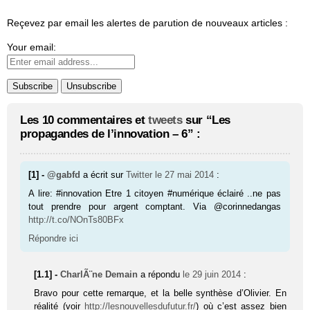
Reçevez par email les alertes de parution de nouveaux articles :
Your email:
Les 10 commentaires et
tweets
sur “Les
propagandes de l’innovation – 6” :
[1] -
@gabfd
a écrit sur
Twitter
le 27 mai 2014
:
A lire: #innovation Etre 1 citoyen #numérique éclairé ..ne pas
tout prendre pour argent comptant. Via @corinnedangas
http://t.co/NOnTs80BFx
Répondre ici
[1.1] -
CharlÃ¨ne Demain
a répondu
le 29 juin 2014
:
Bravo pour cette remarque, et la belle synthèse d’Olivier. En
réalité (voir
http://lesnouvellesdufutur.fr/
) où c’est assez bien