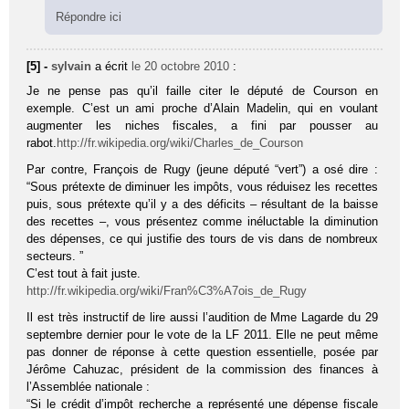
Répondre ici
[5] -
sylvain
a écrit
le 20 octobre 2010
:
Je ne pense pas qu’il faille citer le député de Courson en
exemple. C’est un ami proche d’Alain Madelin, qui en voulant
augmenter les niches fiscales, a fini par pousser au
rabot.
http://fr.wikipedia.org/wiki/Charles_de_Courson
Par contre, François de Rugy (jeune député “vert”) a osé dire :
“Sous prétexte de diminuer les impôts, vous réduisez les recettes
puis, sous prétexte qu’il y a des déficits – résultant de la baisse
des recettes –, vous présentez comme inéluctable la diminution
des dépenses, ce qui justifie des tours de vis dans de nombreux
secteurs. ”
C’est tout à fait juste.
http://fr.wikipedia.org/wiki/Fran%C3%A7ois_de_Rugy
Il est très instructif de lire aussi l’audition de Mme Lagarde du 29
septembre dernier pour le vote de la LF 2011. Elle ne peut même
pas donner de réponse à cette question essentielle, posée par
Jérôme Cahuzac, président de la commission des finances à
l’Assemblée nationale :
“Si le crédit d’impôt recherche a représenté une dépense fiscale