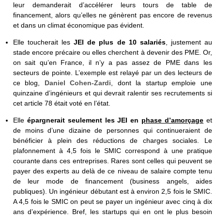
leur demanderait d’accélérer leurs tours de table de
financement, alors qu’elles ne génèrent pas encore de revenus
et dans un climat économique pas évident.
Elle toucherait les
JEI de plus de 10 salariés
, justement au
stade encore précaire ou elles cherchent à devenir des PME. Or,
on sait qu’en France, il n’y a pas assez de PME dans les
secteurs de pointe. L’exemple est relayé par un des lecteurs de
ce blog,
Daniel Cohen-Zardi
, dont la startup emploie une
quinzaine d’ingénieurs et qui devrait ralentir ses recrutements si
cet article 78 était voté en l’état.
Elle
épargnerait seulement les JEI en
phase d’amorçage
et
de moins d’une dizaine de personnes qui continueraient de
bénéficier à plein des réductions de charges sociales. Le
plafonnement à 4,5 fois le SMIC correspond à une pratique
courante dans ces entreprises. Rares sont celles qui peuvent se
payer des experts au delà de ce niveau de salaire compte tenu
de leur mode de financement (business angels, aides
publiques). Un ingénieur débutant est à environ 2,5 fois le SMIC.
A 4,5 fois le SMIC on peut se payer un ingénieur avec cinq à dix
ans d’expérience. Bref, les startups qui en ont le plus besoin