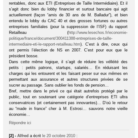
rentables, donc aux ETI (Entreprises de Taille Intermédiaire). Et il
s’agit donc bien du lobby financier et surtout bancaire qui agit
actuellement (façon “amis de 30 ans de M. Balladur”), et bien
entendu le lobby du CAC 40 et des grosses fortunes ou autres
entreprises familiales (pour la suppression de l’ISF) du rapport
Retailleau (
http://www.lesechos.fr/economie-
politique/france/document/300411388-entreprises-de-taille-
intermediaire-eti-le-rapport-retailleau.htm
). C’est à dire, ceux qui
ont permis l’élection de NS en 2007. C’est pour eux que le
président bosse.
Dans cette même logique, il s’agit de réduire les vélléité des
petits : petits patrons, startups, salariés… En réduisant les
charges qui les entourent et les faisant peser sur eux mêmes en
permettant aux assurance et autres structures privées de se
sucrer au passage. Sans oublier les fonds de pension…
Bref, mettre dans le privé ce qui était autrefois protégé par le
public, tout en soutenant une catégorie d’entreprises ETI ultra
conservatrices (et certainement pas innovantes)… D’où le retour
au “made in france” cher à M. Estrosi… sauvons notre vieille
économie…
Répondre ici
[2] -
Alfred
a écrit
le 20 octobre 2010
: