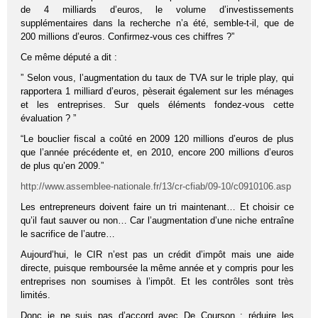
de 4 milliards d’euros, le volume d’investissements
supplémentaires dans la recherche n’a été, semble-t-il, que de
200 millions d’euros. Confirmez-vous ces chiffres ?”
Ce même député a dit :
” Selon vous, l’augmentation du taux de TVA sur le triple play, qui
rapportera 1 milliard d’euros, pèserait également sur les ménages
et les entreprises. Sur quels éléments fondez-vous cette
évaluation ? ”
“Le bouclier fiscal a coûté en 2009 120 millions d’euros de plus
que l’année précédente et, en 2010, encore 200 millions d’euros
de plus qu’en 2009.”
http://www.assemblee-nationale.fr/13/cr-cfiab/09-10/c0910106.asp
Les entrepreneurs doivent faire un tri maintenant… Et choisir ce
qu’il faut sauver ou non… Car l’augmentation d’une niche entraîne
le sacrifice de l’autre…
Aujourd’hui, le CIR n’est pas un crédit d’impôt mais une aide
directe, puisque remboursée la même année et y compris pour les
entreprises non soumises à l’impôt. Et les contrôles sont très
limités.
Donc je ne suis pas d’accord avec De Courson : réduire les