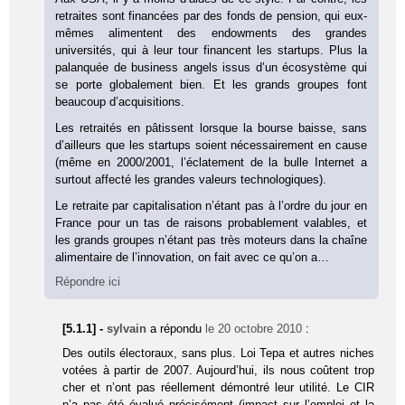
retraites sont financées par des fonds de pension, qui eux-
mêmes alimentent des endowments des grandes
universités, qui à leur tour financent les startups. Plus la
palanquée de business angels issus d’un écosystème qui
se porte globalement bien. Et les grands groupes font
beaucoup d’acquisitions.
Les retraités en pâtissent lorsque la bourse baisse, sans
d’ailleurs que les startups soient nécessairement en cause
(même en 2000/2001, l’éclatement de la bulle Internet a
surtout affecté les grandes valeurs technologiques).
Le retraite par capitalisation n’étant pas à l’ordre du jour en
France pour un tas de raisons probablement valables, et
les grands groupes n’étant pas très moteurs dans la chaîne
alimentaire de l’innovation, on fait avec ce qu’on a…
Répondre ici
[5.1.1] -
sylvain
a répondu
le 20 octobre 2010
:
Des outils électoraux, sans plus. Loi Tepa et autres niches
votées à partir de 2007. Aujourd’hui, ils nous coûtent trop
cher et n’ont pas réellement démontré leur utilité. Le CIR
n’a pas été évalué précisément (impact sur l’emploi et la