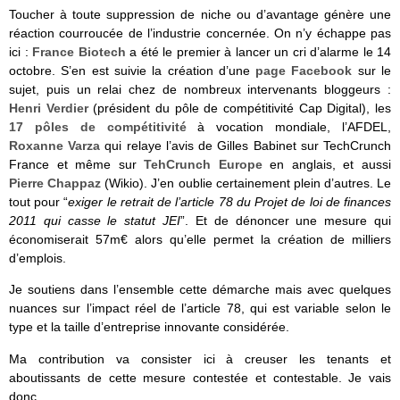
Toucher à toute suppression de niche ou d’avantage génère une
réaction courroucée de l’industrie concernée. On n’y échappe pas
ici :
France Biotech
a été le premier à lancer un cri d’alarme le 14
octobre. S’en est suivie la création d’une
page Facebook
sur le
sujet, puis un relai chez de nombreux intervenants bloggeurs :
Henri Verdier
(président du pôle de compétitivité Cap Digital), les
17 pôles de compétitivité
à vocation mondiale, l’AFDEL,
Roxanne Varza
qui relaye l’avis de Gilles Babinet sur TechCrunch
France et même sur
TehCrunch Europe
en anglais, et aussi
Pierre Chappaz
(Wikio). J’en oublie certainement plein d’autres. Le
tout pour “
exiger le retrait de l’article 78 du Projet de loi de finances
2011 qui casse le statut JEI
”. Et de dénoncer une mesure qui
économiserait 57m€ alors qu’elle permet la création de milliers
d’emplois.
Je soutiens dans l’ensemble cette démarche mais avec quelques
nuances sur l’impact réel de l’article 78, qui est variable selon le
type et la taille d’entreprise innovante considérée.
Ma contribution va consister ici à creuser les tenants et
aboutissants de cette mesure contestée et contestable. Je vais
donc…