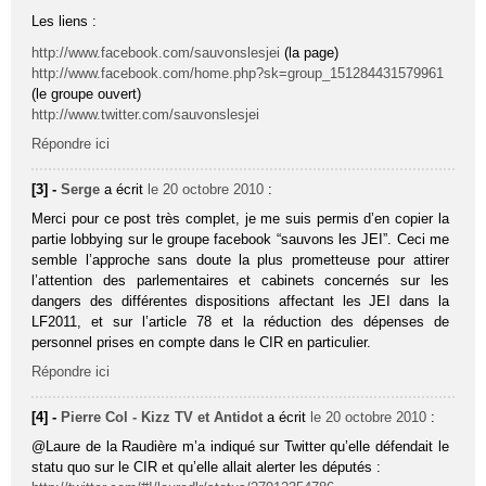
Les liens :
http://www.facebook.com/sauvonslesjei
(la page)
http://www.facebook.com/home.php?sk=group_151284431579961
(le groupe ouvert)
http://www.twitter.com/sauvonslesjei
Répondre ici
[3] -
Serge
a écrit
le 20 octobre 2010
:
Merci pour ce post très complet, je me suis permis d’en copier la
partie lobbying sur le groupe facebook “sauvons les JEI”. Ceci me
semble l’approche sans doute la plus prometteuse pour attirer
l’attention des parlementaires et cabinets concernés sur les
dangers des différentes dispositions affectant les JEI dans la
LF2011, et sur l’article 78 et la réduction des dépenses de
personnel prises en compte dans le CIR en particulier.
Répondre ici
[4] -
Pierre Col - Kizz TV et Antidot
a écrit
le 20 octobre 2010
:
@Laure de la Raudière m’a indiqué sur Twitter qu’elle défendait le
statu quo sur le CIR et qu’elle allait alerter les députés :