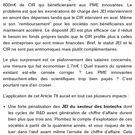
800m€ de CIR qui bénéficieraient aux PME innovantes. Le
problème est que les exonérations de charge des JEI interviennent
en amont des dépenses tandis que le CIR intervient en aval. Même
si son “remboursement” pour les sociétés non bénéficiaires est
maintenant accéléré. Le dispositif JEI est plus efficace car il réduit
le besoin en fonds propres tandis que le CIR profite plus à celles
des entreprises qui sont mieux financées. Bref, le statut JEI et le
CIR ne sont pas antinomiques mais plutôt complémentaires.
Le plus surprenant est ce plafonnement des salaires concernés,
une mesure qui fait économiser 1,7m€ ! Quel travers du système
existant est-elle censée corriger ? Les PME innovantes
embauchent-elles des scientifiques trop bien payés ? C’est
pourtant rare d’en croiser…
L’application de cet Article 78 aurait en tout cas plusieurs impacts :
Une forte pénalisation des
JEI du secteur des biotechs
dont
les cycles de R&D avant génération de chiffre d’affaire durent
bien plus que trois ans. Plombez le compte d’exploitation de ces
sociétés à partir de la quatrième année, et vous risquez de les
tuer dans l’œuf avant même l’arrivée de chiffre d’affaire. Cela