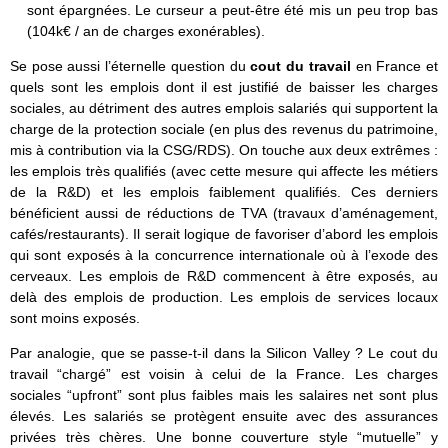
sont épargnées. Le curseur a peut-être été mis un peu trop bas
(104k€ / an de charges exonérables).
Se pose aussi l’éternelle question du
cout du travail
en France et
quels sont les emplois dont il est justifié de baisser les charges
sociales, au détriment des autres emplois salariés qui supportent la
charge de la protection sociale (en plus des revenus du patrimoine,
mis à contribution via la CSG/RDS). On touche aux deux extrêmes :
les emplois très qualifiés (avec cette mesure qui affecte les métiers
de la R&D) et les emplois faiblement qualifiés. Ces derniers
bénéficient aussi de réductions de TVA (travaux d’aménagement,
cafés/restaurants). Il serait logique de favoriser d’abord les emplois
qui sont exposés à la concurrence internationale où à l’exode des
cerveaux. Les emplois de R&D commencent à être exposés, au
delà des emplois de production. Les emplois de services locaux
sont moins exposés.
Par analogie, que se passe-t-il dans la Silicon Valley ? Le cout du
travail “chargé” est voisin à celui de la France. Les charges
sociales “upfront” sont plus faibles mais les salaires net sont plus
élevés. Les salariés se protègent ensuite avec des assurances
privées très chères. Une bonne couverture style “mutuelle” y