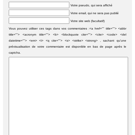
Votre pseudo, qui sera affiché
Votre email, qui ne sera pas publié
Votre site web (facultatif)
Vous pouvez utiliser ces tags dans vos commentaires :<a href="" title=""> <abbr
title=""> <acronym title=""> <b> <blockquote cite=""> <cite> <code> <del
datetime=""> <em> <i> <q cite=""> <s> <strike> <strong> , sachant qu'une
prévisualisation de votre commentaire est disponible en bas de page après le
captcha.