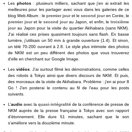
Les
photos
: plusieurs milliers, sachant que j’en ai extrait les
meilleures pour les partager avec vous dans les galeries de ce
blog Web Album : le
premier jour
et le
second jour
en Corée, le
premier jour
et le
second jour
au Japon, et enfin, le
troisième
jou
r au Japon pour la visite du quartier Akihabara (sans NKM).
J’ai réalisé ces prises quasiment toujours sans flash. En basse
lumière, j’utilisais un 50 mm à grande ouverture (1.4). Et sinon,
un télé 70-200 ouvrant à 2.8. Le style plus intimiste des photos
de NKM est un peu différent des photos que vous trouverez
d’elle en cherchant sur Google Image.
Les
vidéos
. J’ai surtout filmé les démonstrations, comme celles
des robots à Tokyo ainsi que divers discours de NKM. Et puis,
des morceaux de la visite de Akihabara. Problème : j’en ai pour 8
Go ! J’en posterai le contenu au fil de l’eau pour les posts
suivants.
L’
audio
avec la
quasi-intégralité
de la conférence de presse de
NKM auprès de la presse française à Tokyo avec son rapport
d’étonnement. Elle dure 51 minutes, sachant que le son
s’améliore vers la douzième minute.