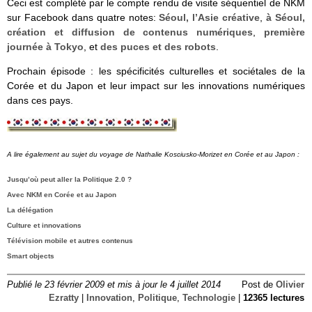
Ceci est complété par le compte rendu de visite séquentiel de NKM
sur Facebook dans quatre notes:
Séoul, l’Asie créative
,
à Séoul,
création et diffusion de contenus numériques
,
première
journée à Tokyo
, et
des puces et des robots
.
Prochain épisode : les spécificités culturelles et sociétales de la
Corée et du Japon et leur impact sur les innovations numériques
dans ces pays.
A lire également au sujet du voyage de Nathalie Kosciusko-Morizet en Corée et au Japon :
Jusqu’où peut aller la Politique 2.0 ?
Avec NKM en Corée et au Japon
La délégation
Culture et innovations
Télévision mobile et autres contenus
Smart objects
Publié le 23 février 2009 et mis à jour le 4 juillet 2014
Post de
Olivier
Ezratty
|
Innovation
,
Politique
,
Technologie
|
12365 lectures