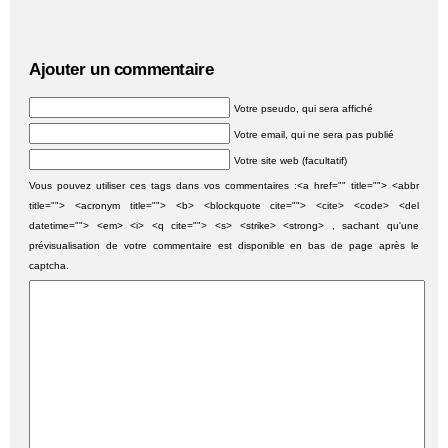
Ajouter un commentaire
Votre pseudo, qui sera affiché
Votre email, qui ne sera pas publié
Votre site web (facultatif)
Vous pouvez utiliser ces tags dans vos commentaires :<a href="" title=""> <abbr
title=""> <acronym title=""> <b> <blockquote cite=""> <cite> <code> <del
datetime=""> <em> <i> <q cite=""> <s> <strike> <strong> , sachant qu'une
prévisualisation de votre commentaire est disponible en bas de page après le
captcha.