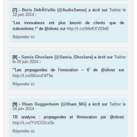
[7] -
Boris DefrÃ©ville (@AudioSense)
a écrit sur
Twitter
le
10 juin 2014
:
“Les innovateurs ont plus besoin de clients que de
subventions !” de @olivez sur
http://t.co/tMeKXV03dE
Répondre ici
[8] -
Samia Ghozlane (@Samia_Ghozlane)
a écrit sur
Twitter
le 20 juin 2014
:
“”Les propagandes de l’innovation – 6” de @olivez sur
http://t.co/0iGovE9T5e
Répondre ici
[9] -
Ilham Guggenheim (@Ilham_MG)
a écrit sur
Twitter
le
24 juin 2014
:
TB analyse : propagandes et #innovation par @olivez
http://t.co/YVICO2cx5b
Répondre ici