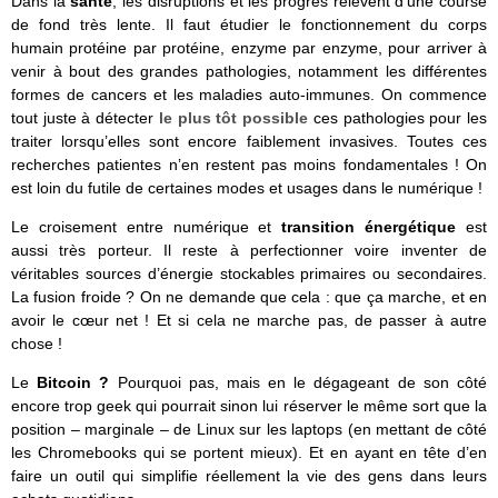
Dans la
santé
, les disruptions et les progrès relèvent d’une course
de fond très lente. Il faut étudier le fonctionnement du corps
humain protéine par protéine, enzyme par enzyme, pour arriver à
venir à bout des grandes pathologies, notamment les différentes
formes de cancers et les maladies auto-immunes. On commence
tout juste à détecter
le plus tôt possible
ces pathologies pour les
traiter lorsqu’elles sont encore faiblement invasives. Toutes ces
recherches patientes n’en restent pas moins fondamentales ! On
est loin du futile de certaines modes et usages dans le numérique !
Le croisement entre numérique et
transition énergétique
est
aussi très porteur. Il reste à perfectionner voire inventer de
véritables sources d’énergie stockables primaires ou secondaires.
La fusion froide ? On ne demande que cela : que ça marche, et en
avoir le cœur net ! Et si cela ne marche pas, de passer à autre
chose !
Le
Bitcoin ?
Pourquoi pas, mais en le dégageant de son côté
encore trop geek qui pourrait sinon lui réserver le même sort que la
position – marginale – de Linux sur les laptops (en mettant de côté
les Chromebooks qui se portent mieux). Et en ayant en tête d’en
faire un outil qui simplifie réellement la vie des gens dans leurs