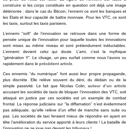
construire si les corps constitués en question ont déjà une image
détériorée : dans le cas du Bitcoin, l’ennemi ce sont les banques et
les Etats et leur capacité de battre monnaie. Pour les VTC, ce sont
les taxis, surtout les taxis parisiens.
L’ennemi “soft” de l’innovation se retrouve dans une forme de
pensée unique de l’innovation pour laquelle toutes les innovations
sont mises au même niveau et sont prétendument inéluctables.
L’ennemi devient celui qui doute. L’ami, c’est la mythique
“génération Y”. Le clivage, un peu surfait comme nous l’avons vu
rapidement dans le
précédent article
.
Ces ennemis “du numérique” font aussi leur propre propagande,
plus discrète. Elle relève souvent du déni, du dédain ou de la
simple passivité. Le fait que Nicolas Colin,
auteur d’un article
accusant les sociétés de taxis de bloquer l’innovation des VTC, soit
attaqué en justice par ces sociétés est un exemple de combat
frontal. La réponse judiciaire sur “la diffamation” n’est évidemment
pas adéquate, qu’elle relève d’un effet de manche sans suite ou
pas. Les sociétés de taxi feraient mieux de répondre en ayant en
tête l’amélioration du service apporté à leurs clients ! La bataille de
l’innovation ne se joue pas devant les tribunaux !