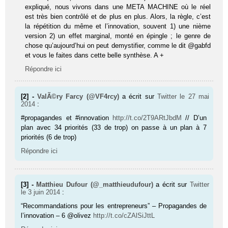
expliqué, nous vivons dans une META MACHINE où le réel
est très bien contrôlé et de plus en plus. Alors, la règle, c’est
la répétition du même et l’innovation, souvent 1) une nième
version 2) un effet marginal, monté en épingle ; le genre de
chose qu’aujourd’hui on peut demystifier, comme le dit @gabfd
et vous le faites dans cette belle synthèse. A +
Répondre ici
[2] -
ValÃ©ry Farcy (@VF4rcy)
a écrit sur
Twitter
le 27 mai
2014
:
#propagandes et #innovation
http://t.co/2T9ARtJbdM
// D’un
plan avec 34 priorités (33 de trop) on passe à un plan à 7
priorités (6 de trop)
Répondre ici
[3] -
Matthieu Dufour (@_matthieudufour)
a écrit sur
Twitter
le 3 juin 2014
:
“Recommandations pour les entrepreneurs” – Propagandes de
l’innovation – 6 @olivez
http://t.co/cZAlSiJttL