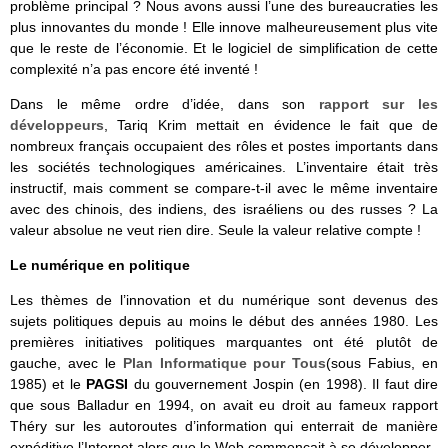
problème principal ? Nous avons aussi l’une des bureaucraties les
plus innovantes du monde ! Elle innove malheureusement plus vite
que le reste de l’économie. Et le logiciel de simplification de cette
complexité n’a pas encore été inventé !
Dans le même ordre d’idée, dans son
rapport sur les
développeurs
, Tariq Krim mettait en évidence le fait que de
nombreux français occupaient des rôles et postes importants dans
les sociétés technologiques américaines. L’inventaire était très
instructif, mais comment se compare-t-il avec le même inventaire
avec des chinois, des indiens, des israéliens ou des russes ? La
valeur absolue ne veut rien dire. Seule la valeur relative compte !
Le numérique en politique
Les thèmes de l’innovation et du numérique sont devenus des
sujets politiques depuis au moins le début des années 1980. Les
premières initiatives politiques marquantes ont été plutôt de
gauche, avec le
Plan Informatique pour Tous
(sous Fabius, en
1985) et le
PAGSI
du gouvernement Jospin (en 1998). Il faut dire
que sous Balladur en 1994, on avait eu droit au fameux rapport
Théry sur les autoroutes d’information qui enterrait de manière
expéditive l’Internet alors que le Web commençait à se développer.