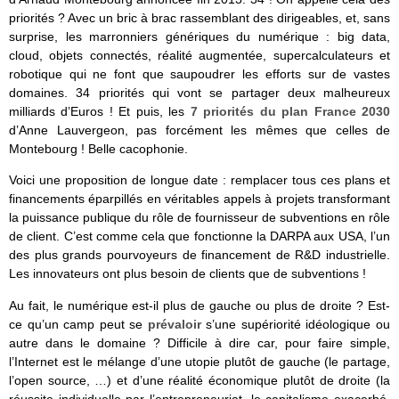
priorités ? Avec un bric à brac rassemblant des dirigeables, et, sans
surprise, les marronniers génériques du numérique : big data,
cloud, objets connectés, réalité augmentée, supercalculateurs et
robotique qui ne font que saupoudrer les efforts sur de vastes
domaines. 34 priorités qui vont se partager deux malheureux
milliards d’Euros ! Et puis, les
7 priorités du plan France 2030
d’Anne Lauvergeon, pas forcément les mêmes que celles de
Montebourg ! Belle cacophonie.
Voici une proposition de longue date : remplacer tous ces plans et
financements éparpillés en véritables appels à projets transformant
la puissance publique du rôle de fournisseur de subventions en rôle
de client. C’est comme cela que fonctionne la DARPA aux USA, l’un
des plus grands pourvoyeurs de financement de R&D industrielle.
Les innovateurs ont plus besoin de clients que de subventions !
Au fait, le numérique est-il plus de gauche ou plus de droite ? Est-
ce qu’un camp peut se
prévaloir
s’une supériorité idéologique ou
autre dans le domaine ? Difficile à dire car, pour faire simple,
l’Internet est le mélange d’une utopie plutôt de gauche (le partage,
l’open source, …) et d’une réalité économique plutôt de droite (la
réussite individuelle par l’entrepreneuriat, le capitalisme exacerbé,