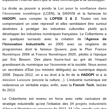
La droite au pouvoir a pondu la
Loi pour la confiance dans
l’économie numérique
(LCEN), la
DADVSI
et la fameuse loi
HADOPI
, sans compter la
LOPSSI 1 & 2
. Toutes ces lois
comprenaient un volet répressif et elles semblaient être surtout
destinées à protéger les industries culturelles plutôt qu’à
développer les industries numériques françaises. Le Colbertisme a
eu quelques sursauts avec la création de l’
Agence de
l’Innovation Industrielle
en 2005 avec sa vingtaine de
programmes dont le fameux
Quaero
, puis le
Plan France
Numérique 2008
et
France Numérique 2020
, pilotés à l’époque
par Eric Besson. Des plans fourre-tout au gré de l’impact
grandissant du numérique sur l’économie et la société. Nous avons
un secrétaire d’Etat (ou ministre déléguée) au numérique depuis
2008. Depuis 2012, on a eu droit à la fin de la
HADOPI
et à la
mission Lescure
(encore la culture…). L’industrie numérique est
redevenue un véritable enjeu, enfin, avec la
French Tech
, lancée
fin 2013.
Le Cobertisme est revenu en force avec cette caricature de
stratégie industrielle qu’est l’initiative des
34 projets industriels
d’Arnaud Montebourg annoncée fin 2013. 34 ! On appelle cela des