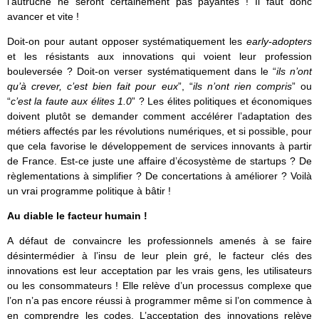
l’autruche ne seront certainement pas payantes ! Il faut donc
avancer et vite !
Doit-on pour autant opposer systématiquement les
early-adopters
et les résistants aux innovations qui voient leur profession
bouleversée ? Doit-on verser systématiquement dans le “
ils n’ont
qu’à crever, c’est bien fait pour eux
”, “
ils n’ont rien compris
” ou
“
c’est la faute aux élites 1.0
” ? Les élites politiques et économiques
doivent plutôt se demander comment accélérer l’adaptation des
métiers affectés par les révolutions numériques, et si possible, pour
que cela favorise le développement de services innovants à partir
de France. Est-ce juste une affaire d’écosystème de startups ? De
règlementations à simplifier ? De concertations à améliorer ? Voilà
un vrai programme politique à bâtir !
Au diable le facteur humain !
A défaut de convaincre les professionnels amenés à se faire
désintermédier à l’insu de leur plein gré, le facteur clés des
innovations est leur acceptation par les vrais gens, les utilisateurs
ou les consommateurs ! Elle relève d’un processus complexe que
l’on n’a pas encore réussi à programmer même si l’on commence à
en comprendre les codes. L’acceptation des innovations relève