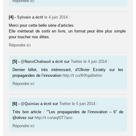
Répondre ici
[4] -
Sylvain
a écrit
le 4 juin 2014
:
Merci pour cette belle série d’articles.
Elle mériterait de sortir en livre, un format peut être plus simple
pour toucher nos élites.
Répondre ici
[5] -
@NansChabaud
a écrit sur
Twitter
le 4 juin 2014
:
Dernier billet, très intéressant, d’Olivier Ezratty sur les
propagandes de l’innovation
http://t.co/lHXqa6tehm
Répondre ici
[6] -
@Quiniax
a écrit sur
Twitter
le 5 juin 2014
:
Très bon article : “”Les propagandes de l’innovation – 6” de
@olivez sur
http://t.co/aiqI0T7axo
Répondre ici