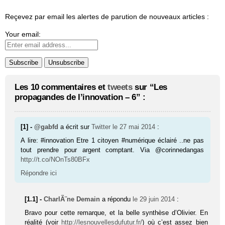
Reçevez par email les alertes de parution de nouveaux articles :
Your email:
Les 10 commentaires et
tweets
sur “Les
propagandes de l’innovation – 6” :
[1] -
@gabfd
a écrit sur
Twitter
le 27 mai 2014
:
A lire: #innovation Etre 1 citoyen #numérique éclairé ..ne pas
tout prendre pour argent comptant. Via @corinnedangas
http://t.co/NOnTs80BFx
Répondre ici
[1.1] -
CharlÃ¨ne Demain
a répondu
le 29 juin 2014
:
Bravo pour cette remarque, et la belle synthèse d’Olivier. En
réalité (voir
http://lesnouvellesdufutur.fr/
) où c’est assez bien