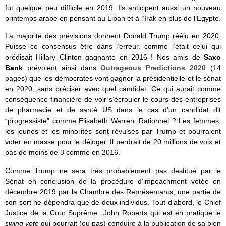
fut quelque peu difficile en 2019. Ils anticipent aussi un nouveau
printemps arabe en pensant au Liban et à l’Irak en plus de l’Egypte.
La majorité des prévisions donnent Donald Trump réélu en 2020.
Puisse ce consensus être dans l’erreur, comme l’était celui qui
prédisait Hillary Clinton gagnante en 2016 ! Nos amis de
Saxo
Bank
prévoient ainsi dans
Outrageous Predictions 2020
(14
pages) que les démocrates vont gagner la présidentielle et le sénat
en 2020, sans préciser avec quel candidat. Ce qui aurait comme
conséquence financière de voir s’écrouler le cours des entreprises
de pharmacie et de santé US dans le cas d’un candidat dit
“progressiste” comme Elisabeth Warren. Rationnel ? Les femmes,
les jeunes et les minorités sont révulsés par Trump et pourraient
voter en masse pour le déloger. Il perdrait de 20 millions de voix et
pas de moins de 3 comme en 2016.
Comme Trump ne sera très probablement pas destitué par le
Sénat en conclusion de la procédure d’impeachment votée en
décembre 2019 par la Chambre des Représentants, une partie de
son sort ne dépendra que de deux individus. Tout d’abord, le Chief
Justice de la Cour Suprême John Roberts qui est en pratique le
swing vote
qui pourrait (ou pas) conduire à la publication de sa bien