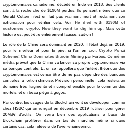
cryptomonnaies canadienne, décédé en Inde en 2018. Ses clients
sont à la recherche de $190M perdus. Ils pensent même que ce
Gérald Cotten n’est en fait pas vraiment mort et réclament son
exhumation pour vérifier cela. Voir
He died with $190M of
customers’ crypto. Now they want to dig him up
. Mais cette
histoire est peut-être entièrement fausse, sait-on !
Le rôle de la Chine sera dominant en 2020. Il l’était déjà en 2019,
pour le meilleur et pour le pire, si l’on en croit
Crypto Ponzi
Scheme; China Dominates Bitcoin Mining
par Forbes. Ce
même
média
prévoit que la Chine va lancer sa propre cryptomonnaie via
sa banque centrale. Et on se rappellera que l’intérêt théorique des
cryptomonnaies est censé être de ne pas dépendre des banques
centrales, a fortiori chinoise. Prévision personnelle : cela restera un
domaine très fragmenté et incompréhensible pour le commun des
mortels, et un beau piège à gogos.
Par contre, les usages de la Blockchain vont se développer, comme
chez HSBC qui
annonçait
en décembre 2019 l’utiliser pour gérer
20Md€ d’actifs. On verra bien des applications à base de
Blockchain proliférer dans un tas de marchés même si dans
certains cas, cela relèvera de l’over-engineering.