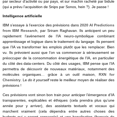
par secteur d’activité ou par pays, et sur machin racheté par bidule
(qui a prévu l’acquisition de Snips par Sonos, hein ?). Je passe !
Intelligence artificielle
IBM s’essaye à l’exercice des prévisions dans
2020 AI Predictions
from IBM Research
, par Sriram Raghavan. Ils anticipent un peu
rapidement l’avènement de l’IA neuro-symbolique combinant
apprentissage et logique dans le traitement du langage. Ils pensent
que l’IA va transformer les emplois plutôt que les remplacer. Bien
vu. Ils prévoient aussi que l’on va commencer à sérieusement se
préoccuper de la consommation énergétique de l’IA, en particulier
du côté des data-centers. Du côté des usages, IBM pense que l’IA
permettra de découvrir de nouveaux matériaux, notamment des
molécules organiques… grâce à un outil maison,
RXN for
Chemistry
. Le
do it yourself
reste le meilleur moyen de réaliser des
prévisions !
Ces prévisions vont sinon bon train pour anticiper l’émergence d’IA
transparentes, explicables et éthiques (cela prendra plus qu’une
année pour y arriver), des assistants textuels et vocaux qui
marchent vraiment (cela dépendra entre autres choses des
budgets qui y seront consacrés) et une banalisation (français de