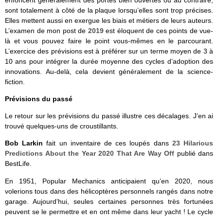
enfoncent généralement des portes bien ouvertes ou au contraire,
sont totalement à côté de la plaque lorsqu’elles sont trop précises.
Elles mettent aussi en exergue les biais et métiers de leurs auteurs.
L’examen de mon post de
2019
est éloquent de ces points de vue-
là et vous pouvez faire le point vous-mêmes en le parcourant.
L’exercice des prévisions est à préférer sur un terme moyen de 3 à
10 ans pour intégrer la durée moyenne des cycles d’adoption des
innovations. Au-delà, cela devient généralement de la science-
fiction.
Prévisions du passé
Le retour sur les prévisions du passé illustre ces décalages. J’en ai
trouvé quelques-uns de croustillants.
Bob Larkin
fait un inventaire de ces loupés dans
23 Hilarious
Predictions About the Year 2020 That Are Way Off
publié dans
BestLife.
En 1951, Popular Mechanics anticipaient qu’en 2020, nous
volerions tous dans des hélicoptères personnels rangés dans notre
garage. Aujourd’hui, seules certaines personnes très fortunées
peuvent se le permettre et en ont même dans leur yacht ! Le cycle