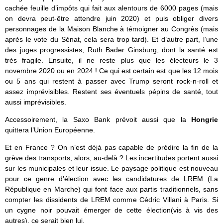
cachée feuille d’impôts qui fait aux alentours de 6000 pages (mais
on devra peut-être attendre juin 2020) et puis obliger divers
personnages de la Maison Blanche à témoigner au Congrès (mais
après le vote du Sénat, cela sera trop tard). Et d’autre part, l’une
des juges progressistes, Ruth Bader Ginsburg, dont la santé est
très fragile. Ensuite, il ne reste plus que les électeurs le 3
novembre 2020 ou en 2024 ! Ce qui est certain est que les 12 mois
ou 5 ans qui restent à passer avec Trump seront rock-n-roll et
assez imprévisibles. Restent ses éventuels pépins de santé, tout
aussi imprévisibles.
Accessoirement, la Saxo Bank prévoit aussi que la
Hongrie
quittera l’Union Européenne.
Et en France ? On n’est déjà pas capable de prédire la fin de la
grève des transports, alors, au-delà ? Les incertitudes portent aussi
sur les municipales et leur issue. Le paysage politique est nouveau
pour ce genre d’élection avec les candidatures de LREM (La
République en Marche) qui font face aux partis traditionnels, sans
compter les dissidents de LREM comme Cédric Villani à Paris. Si
un cygne noir pouvait émerger de cette élection(vis à vis des
autres), ce serait bien lui.