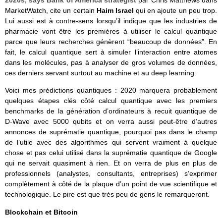
2020s, says Bank of America strategist
par Chris Matthews dans
MarketWatch, cite un certain
Haim Israel
qui en ajoute un peu trop.
Lui aussi est à contre-sens lorsqu’il indique que les industries de
pharmacie vont être les premières à utiliser le calcul quantique
parce que leurs recherches génèrent “beaucoup de données”. En
fait, le calcul quantique sert à simuler l’interaction entre atomes
dans les molécules, pas à analyser de gros volumes de données,
ces derniers servant surtout au machine et au deep learning.
Voici mes prédictions quantiques : 2020 marquera probablement
quelques étapes clés côté calcul quantique avec les premiers
benchmarks de la génération d’ordinateurs à recuit quantique de
D-Wave avec 5000 qubits et on verra aussi peut-être d’autres
annonces de suprématie quantique, pourquoi pas dans le champ
de l’utile avec des algorithmes qui servent vraiment à quelque
chose et pas celui utilisé dans la suprématie quantique de Google
qui ne servait quasiment à rien. Et on verra de plus en plus de
professionnels (analystes, consultants, entreprises) s’exprimer
complètement à côté de la plaque d’un point de vue scientifique et
technologique. Le pire est que très peu de gens le remarqueront.
Blockchain et Bitcoin