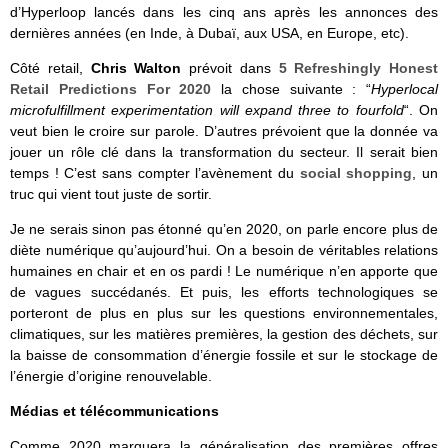
d’Hyperloop lancés dans les cinq ans après les annonces des
dernières années (en Inde, à Dubaï, aux USA, en Europe, etc).
Côté retail,
Chris Walton
prévoit dans
5 Refreshingly Honest
Retail Predictions For 2020
la chose suivante : “
Hyperlocal
microfulfillment experimentation will expand three to fourfold
“. On
veut bien le croire sur parole. D’autres prévoient que la donnée va
jouer un rôle clé dans la transformation du secteur. Il serait bien
temps ! C’est sans compter l’avènement du
social shopping
, un
truc qui vient tout juste de sortir.
Je ne serais sinon pas étonné qu’en 2020, on parle encore plus de
diète numérique qu’aujourd’hui. On a besoin de véritables relations
humaines en chair et en os pardi ! Le numérique n’en apporte que
de vagues succédanés. Et puis, les efforts technologiques se
porteront de plus en plus sur les questions environnementales,
climatiques, sur les matières premières, la gestion des déchets, sur
la baisse de consommation d’énergie fossile et sur le stockage de
l’énergie d’origine renouvelable.
Médias et télécommunications
Comme 2020 marquera la généralisation des premières offres