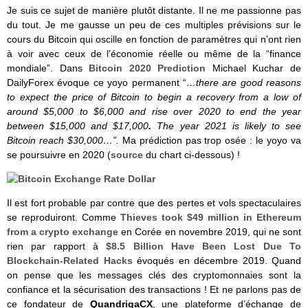
Je suis ce sujet de manière plutôt distante. Il ne me passionne pas
du tout. Je me gausse un peu de ces multiples prévisions sur le
cours du Bitcoin qui oscille en fonction de paramètres qui n’ont rien
à voir avec ceux de l’économie réelle ou même de la “finance
mondiale”. Dans
Bitcoin 2020 Prediction
Michael Kuchar de
DailyForex évoque ce yoyo permanent “
…there are good reasons
to expect the price of Bitcoin to begin a recovery from a low of
around $5,000 to $6,000 and rise over 2020 to end the year
between $15,000 and $17,000
.
The year 2021 is likely to see
Bitcoin reach $30,000…”.
Ma prédiction pas trop osée : le yoyo va
se poursuivre en 2020 (
source
du chart ci-dessous) !
Il est fort probable par contre que des pertes et vols spectaculaires
se reproduiront. Comme
Thieves took $49 million in Ethereum
from a crypto exchange
en Corée en novembre 2019, qui ne sont
rien par rapport à
$8.5 Billion Have Been Lost Due To
Blockchain-Related Hacks
évoqués en décembre 2019. Quand
on pense que les messages clés des cryptomonnaies sont la
confiance et la sécurisation des transactions ! Et ne parlons pas de
ce fondateur de
QuandrigaCX
, une plateforme d’échange de