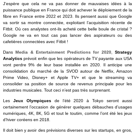
J’espère que cela ne va pas donner de mauvaises idées à la
puissance publique en France qui doit achever le déploiement de la
fibre en France entre 2022 et 2023. Ils pensent aussi que Google
va sortir sa montre connectée, exploitant l’acquisition récente de
Fitbit. Où ces analystes ont-ils acheté cette belle boule de cristal ?
Google ne va en tout cas pas lancer des aspirateurs ou des
cafetières connectées avec Fitbit !
Dans
Media & Entertainment Predictions for 2020
,
Strategy
Analytics
prévoit enfin que les opérateurs de TV payante aux USA
vont perdre 9% de leur base installée en 2020. Il anticipe une
consolidation du marché de la SVOD autour de Netflix, Amazon
Prime Video, Disney+ et Apple TV+ et que le streaming va
consolider sa position de source de revenus principale pour les
industries musicales. Tout ceci n’est pas très surprenant.
Les
Jeux Olympiques
de l’été 2020 à Tokyo seront aussi
certainement l’occasion de générer quelques débauches d’usages
numériques, 4K, 8K, 5G et tout le toutim, comme l’ont été les jeux
d’hiver coréens en 2018.
Il doit bien y avoir des prévisions diverses sur les startups, en gros,