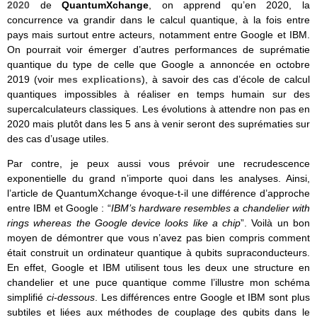
2020
de
QuantumXchange
, on apprend qu’en 2020, la
concurrence va grandir dans le calcul quantique, à la fois entre
pays mais surtout entre acteurs, notamment entre Google et IBM.
On pourrait voir émerger d’autres performances de suprématie
quantique du type de celle que Google a annoncée en octobre
2019 (voir
mes explications
), à savoir des cas d’école de calcul
quantiques impossibles à réaliser en temps humain sur des
supercalculateurs classiques. Les évolutions à attendre non pas en
2020 mais plutôt dans les 5 ans à venir seront des suprématies sur
des cas d’usage utiles.
Par contre, je peux aussi vous prévoir une recrudescence
exponentielle du grand n’importe quoi dans les analyses. Ainsi,
l’article de QuantumXchange évoque-t-il une différence d’approche
entre IBM et Google : “
IBM’s hardware resembles a chandelier with
rings whereas the Google device looks like a chip
”. Voilà un bon
moyen de démontrer que vous n’avez pas bien compris comment
était construit un ordinateur quantique à qubits supraconducteurs.
En effet, Google et IBM utilisent tous les deux une structure en
chandelier et une puce quantique comme l’illustre mon schéma
simplifié
ci-dessous
. Les différences entre Google et IBM sont plus
subtiles et liées aux méthodes de couplage des qubits dans le