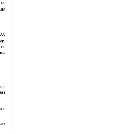
 de
IBM
000
on.
 de
res
qui
urs
ans
ples