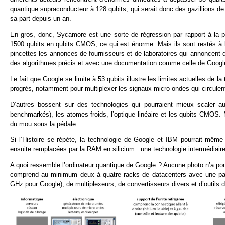
quantique supraconducteur à 128 qubits, qui serait donc des gazillions d
sa part depuis un an.
En gros, donc, Sycamore est une sorte de régression par rapport à la p
1500 qubits en qubits CMOS, ce qui est énorme. Mais ils sont restés à l’
pincettes les annonces de fournisseurs et de laboratoires qui annoncent
des algorithmes précis et avec une documentation comme celle de Google 
Le fait que Google se limite à 53 qubits illustre les limites actuelles de
progrès, notamment pour multiplexer les signaux micro-ondes qui circulent ent
D’autres bossent sur des technologies qui pourraient mieux scaler
benchmarkés), les atomes froids, l’optique linéaire et les qubits CMOS.
du mou sous la pédale.
Si l’Histoire se répète, la technologie de Google et IBM pourrait mê
ensuite remplacées par la RAM en silicium : une technologie intermédiaire
A quoi ressemble l’ordinateur quantique de Google ? Aucune photo n’a pou
comprend au minimum deux à quatre racks de datacenters avec une part
GHz pour Google), de multiplexeurs, de convertisseurs divers et d’outils 