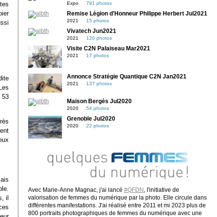
Expo
791 photos
tes
pier
Remise Légion d'Honneur Philippe Herbert Jul2021
2021
15 photos
ssi
Vivatech Jun2021
2021
120 photos
Visite C2N Palaiseau Mar2021
2021
17 photos
Annonce Stratégie Quantique C2N Jan2021
ite
2021
137 photos
 Les
e 53
Maison Bergès Jul2020
2020
54 photos
Grenoble Jul2020
rès
2020
22 photos
ent
eux
ais
ble.
Avec Marie-Anne Magnac, j'ai lancé
#QFDN
, l'initiative de
 il
valorisation de femmes du numérique par la photo. Elle circule dans
différentes manifestations. J'ai réalisé entre 2011 et mi 2023 plus de
ces
800 portraits photographiques de femmes du numérique avec une
eur