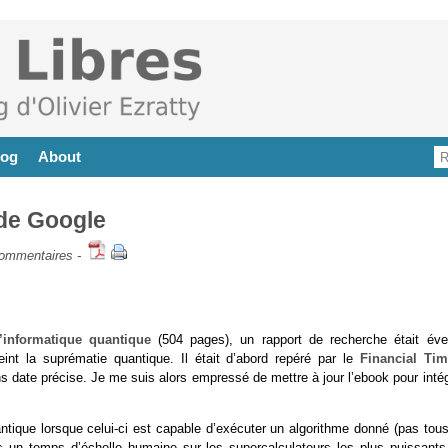
log
About
 de Google
ommentaires
-
informatique quantique
(504 pages), un rapport de recherche était éve
int la suprématie quantique. Il était d’abord repéré par le
Financial Ti
s date précise. Je me suis alors empressé de mettre à jour l’ebook pour inté
ntique lorsque celui-ci est capable d’exécuter un algorithme donné (pas tou
ns un temps d’échelle humaine sur les supercalculateurs les plus puissants