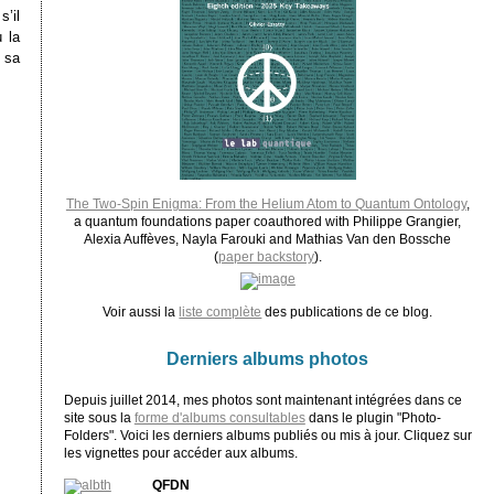
’il
 la
 sa
The Two-Spin Enigma: From the Helium Atom to Quantum Ontology
,
a quantum foundations paper coauthored with Philippe Grangier,
Alexia Auffèves, Nayla Farouki and Mathias Van den Bossche
(
paper backstory
).
Voir aussi la
liste complète
des publications de ce blog.
Derniers albums photos
Depuis juillet 2014, mes photos sont maintenant intégrées dans ce
site sous la
forme d'albums consultables
dans le plugin "Photo-
Folders". Voici les derniers albums publiés ou mis à jour. Cliquez sur
les vignettes pour accéder aux albums.
QFDN