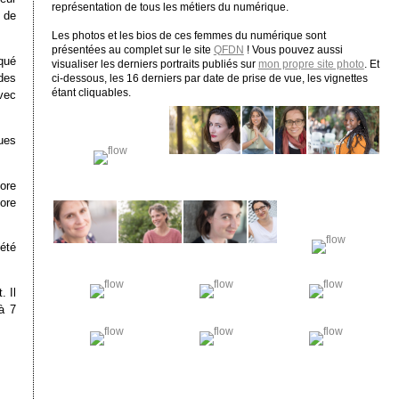
représentation de tous les métiers du numérique.
 de
Les photos et les bios de ces femmes du numérique sont
présentées au complet sur le site
QFDN
! Vous pouvez aussi
qué
visualiser les derniers portraits publiés sur
mon propre site photo
. Et
des
ci-dessous, les 16 derniers par date de prise de vue, les vignettes
étant cliquables.
vec
ques
ore
ore
été
 Il
à 7