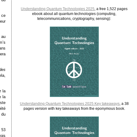
Understanding Quantum Technologies 2025
, a free 1,522 pages
ebook about all quantum technologies (computing,
 ce
telecommunications, cryptography, sensing):
eur
 au
m’s
ans
pera
des
la,
r la
 la
iste
Understanding Quantum Technologies 2025 Key takeaways
, a 38
été
pages version with key takeaways from the eponymous book.
 du
 53
ois