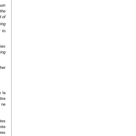
tum
 the
d of
ring
y to
ies
ting
her
 la
tre
 ne
tes
mite
res