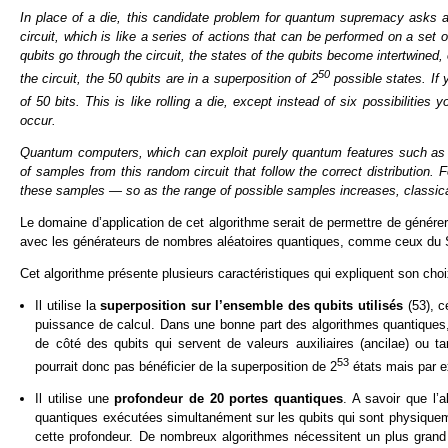
In place of a die, this candidate problem for quantum supremacy asks 
circuit, which is like a series of actions that can be performed on a set o
qubits go through the circuit, the states of the qubits become intertwined,
50
the circuit, the 50 qubits are in a superposition of 2
possible states. If 
of 50 bits. This is like rolling a die, except instead of six possibilities 
occur.
Quantum computers, which can exploit purely quantum features such as s
of samples from this random circuit that follow the correct distribution.
these samples — so as the range of possible samples increases, classic
Le domaine d’application de cet algorithme serait de permettre de génére
avec les générateurs de nombres aléatoires quantiques, comme ceux du Su
Cet algorithme présente plusieurs caractéristiques qui expliquent son choi
Il utilise la
superposition sur l’ensemble des qubits utilisés
(53), c
puissance de calcul. Dans une bonne part des algorithmes quantiques, t
de côté des qubits qui servent de valeurs auxiliaires (ancilae) ou t
53
pourrait donc pas bénéficier de la superposition de 2
états mais par 
Il utilise une
profondeur de 20 portes quantiques
. A savoir que l’
quantiques exécutées simultanément sur les qubits qui sont physiquement
cette profondeur. De nombreux algorithmes nécessitent un plus grand