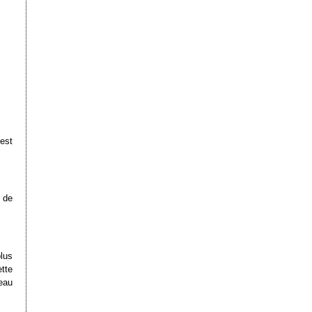
 est
 de
plus
ette
veau