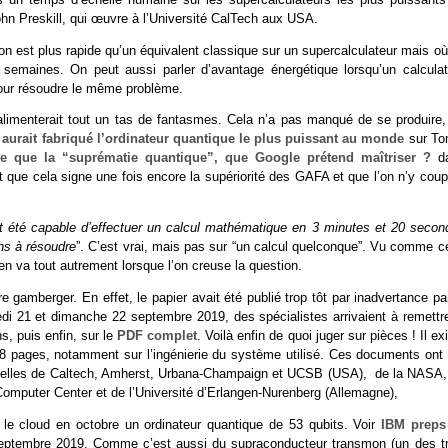
hn Preskill, qui œuvre à l’Université CalTech aux USA.
on est plus rapide qu’un équivalent classique sur un supercalculateur mais où
 semaines. On peut aussi parler d’avantage énergétique lorsqu’un calculat
our résoudre le même problème.
 alimenterait tout un tas de fantasmes. Cela n’a pas manqué de se produire,
aurait fabriqué l’ordinateur quantique le plus puissant au monde
sur To
ce que la “suprématie quantique”, que Google prétend maîtriser ?
d
ort que cela signe une fois encore la supériorité des GAFA et que l’on n’y cou
it été capable d’effectuer un calcul mathématique en 3 minutes et 20 secon
ns à résoudre
”. C’est vrai, mais pas sur “un calcul quelconque”. Vu comme ce
l en va tout autrement lorsque l’on creuse la question.
e gamberger. En effet, le papier avait été publié trop tôt par inadvertance pa
i 21 et dimanche 22 septembre 2019, des spécialistes arrivaient à remettre
s, puis enfin, sur le
PDF complet
. Voilà enfin de quoi juger sur pièces ! Il ex
8 pages, notamment sur l’ingénierie du système utilisé. Ces documents ont 
celles de Caltech, Amherst, Urbana-Champaign et UCSB (USA), de la NASA,
Computer Center et de l’Université d’Erlangen-Nurenberg (Allemagne),
 cloud en octobre un ordinateur quantique de 53 qubits. Voir
IBM preps
eptembre 2019. Comme c’est aussi du supraconducteur transmon (un des tr