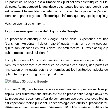
Le papier de 12 pages est à l’image des publications scientifiques sur 
du sujet. Ayant potassé le quantique sous toutes les coutures depuis deux
est tellement hétéroclite que cela me fait marrer. Je ris jaune car j’ai
bien sur la partie physique, électronique, informatique, cryogénique qu’alg
Voici ce que j’ai pu en tirer…
Le processeur quantique de 53 qubits de Google
Le processeur quantique de Google utilisé dans l’expérience est ba
“transmon”
.
Au départ, il devait faire 54 qubits, mais l’un d’entre eux, au
qubits sont disposés en treillis dans une architecture 2D très classique 
qubits (modulo celui qui plante).
Les qubits sont reliés à quatre voisins via des coupleurs qui permettent
bien les mécanismes électroniques de contrôle des qubits, des portes et
l’intrication entre qubits voisins en remplaçant les habituelles inducta
qubits très rapides et générant peu de bruit.
En mars 2018, Google avait annoncé avoir réalisé un processeur bien p
depuis, peu d’informations circulaient sur ce processeur. Google devait av
Le processeur Sycamore a l’air de comprendre quelques avancées technol
est cependant moins puissant. La technologie des qubits supraconducteu
différents acteurs rencontrent d’énormes difficultés à dépasser 50 qubi