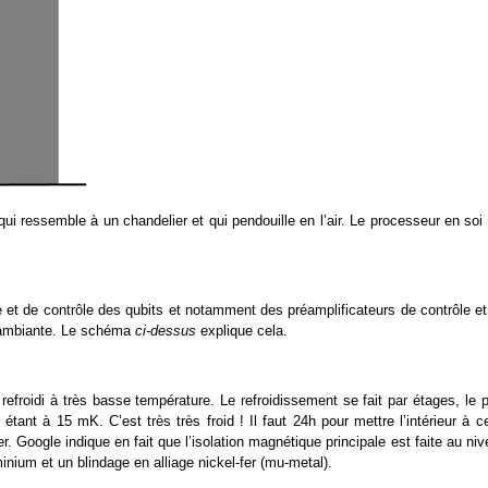
ui ressemble à un chandelier et qui pendouille en l’air. Le processeur en soi
e et de contrôle des qubits et notamment des préamplificateurs de contrôle et
re ambiante. Le schéma
ci-dessus
explique cela.
refroidi à très basse température. Le refroidissement se fait par étages, le 
tant à 15 mK. C’est très très froid ! Il faut 24h pour mettre l’intérieur à c
. Google indique en fait que l’isolation magnétique principale est faite au ni
nium et un blindage en alliage nickel-fer (mu-metal).