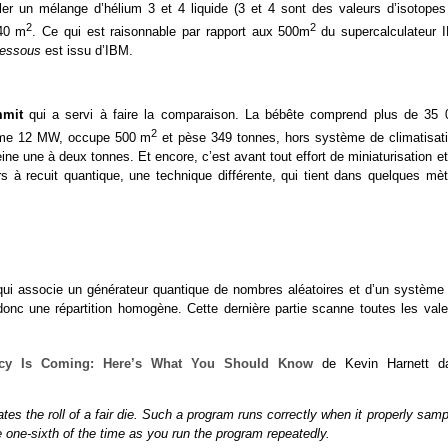
culer un mélange d’hélium 3 et 4 liquide (3 et 4 sont des valeurs d’isotopes
2
2
 40 m
. Ce qui est raisonnable par rapport aux 500m
du supercalculateur 
dessous
est issu d’IBM.
mit
qui a servi à faire la comparaison. La bébête comprend plus de 35 
2
mme 12 MW, occupe 500 m
et pèse 349 tonnes, hors système de climatisati
e une à deux tonnes. Et encore, c’est avant tout effort de miniaturisation et
s à recuit quantique, une technique différente, qui tient dans quelques mèt
 qui associe un générateur quantique de nombres aléatoires et d’un système 
donc une répartition homogène. Cette dernière partie scanne toutes les vale
cy Is Coming: Here’s What You Should Know
de Kevin Harnett d
s the roll of a fair die. Such a program runs correctly when it properly sam
 one-sixth of the time as you run the program repeatedly.