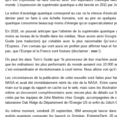
monde. L’expression de suprématie quantique a été lancée en 2011 par Jo
La notion d’avantage quantique correspond au cas où la vitesse d’exécuti
dernier peut se faire à une échelle humaine, soit au pire en quelques
quantique consomme beaucoup moins d’énergie qu’un supercalculateur p
En 2018, on pouvait anticiper que l’atteinte de la suprématie quantique
moins au niveau de la titraille dans les médias. Nous avons ainsi
Google 
Guide (une traduction) qui cohabite avec le plus raisonnable
Qu’est-
l’Express. J’en connais qui vont aussi en profiter pour affirmer haut et f
pas, que l’Europe et la France sont foutues (disclaimer :
non
!).
On peut lire dans Tom’s Guide que “
le processeur de leur machine aura
que les ordinateurs les plus performants du monde auraient mis 10 000 a
c’est extraordinaire et révolutionnaire à court terme. Nous allons voir qu’i
Les circonstances de la publication de cette nouvelle sont faites pour fair
NASA et avait été immédiatement retiré du site de la NASA. Entre samed
main sur la page du rapport en cache sur le web, mais sans les illustration
même un
document complémentaire
avec encore plus de détails sur 5
créés par les équipes de John Martinis chez Google, accompagnées de 
laboratoire Oak Ridge du Département de l’Energie US et enfin du Jülich 
Au même moment, vendredi 20 septembre, IBM annonçait lancer dans le
qubits quantum computer for launch in October
, ExtremeTech, 20 s