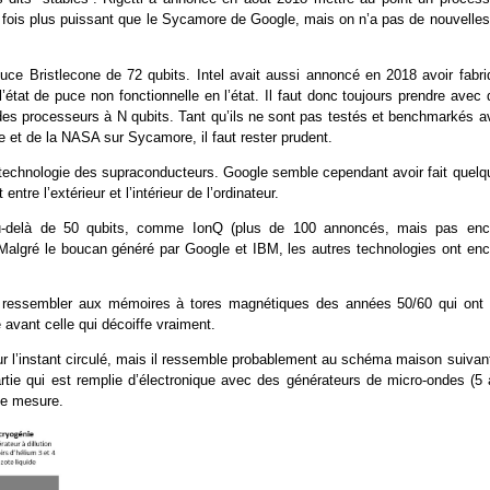
e fois plus puissant que le Sycamore de Google, mais on n’a pas de nouvelles
uce Bristlecone de 72 qubits. Intel avait aussi annoncé en 2018 avoir fabri
état de puce non fonctionnelle en l’état. Il faut donc toujours prendre avec 
 des processeurs à N qubits. Tant qu’ils ne sont pas testés et benchmarkés a
et de la NASA sur Sycamore, il faut rester prudent.
 la technologie des supraconducteurs. Google semble cependant avoir fait quel
re l’extérieur et l’intérieur de l’ordinateur.
 au-delà de 50 qubits, comme IonQ (plus de 100 annoncés, mais pas enc
 Malgré le boucan généré par Google et IBM, les autres technologies ont enc
me ressembler aux mémoires à tores magnétiques des années 50/60 qui ont 
 avant celle qui décoiffe vraiment.
r l’instant circulé, mais il ressemble probablement au schéma maison suivant.
ie qui est remplie d’électronique avec des générateurs de micro-ondes (5 
de mesure.