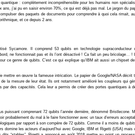
le quantique : complètement incompréhensible pour les humains non spécialis
 ans, j’ai pu en saisir environ 70%, ce qui est déjà pas mal. Le jargon du pa
 dû compulser des paquets de documents pour comprendre à quoi cela rimait, au
orithmique, et ce depuis 2 ans.
ptisé Sycamore. Il comprend 53 qubits en technologie supraconducteur d
 bord, ne fonctionnait pas et ils l’ont désactivé ! Ca fait un peu bricolage… !
pour ce genre de qubits. C’est ce qui explique qu’IBM ait aussi un chipset d
 de mettre en œuvre la fameuse intrication. Le papier de Google/NASA décrit t
 de la mesure de leur état. Ils ont notamment amélioré les coupleurs qui gèr
nces par des capacités. Cela leur a permis de créer des portes quantiques à d
lus puissant comprenant 72 qubits l’année dernière, dénommé Bristlecone. M
oir probablement du mal à le faire fonctionner avec un taux d’erreurs accepta
ogiques par rapport à son compère de 72 qubits. Comme il a moins de qubits,
rs domine les acteurs d’aujourd’hui avec Google, IBM et Rigetti (USA) mais 
ts dits “stables”. Rigetti a annoncé en août 2018 mettre au point un process