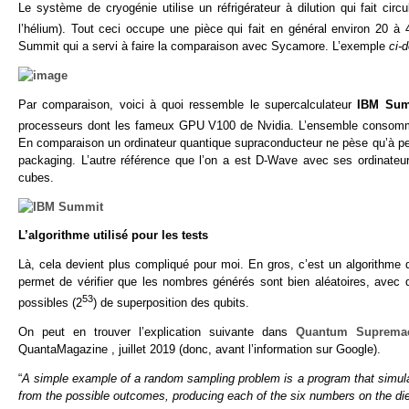
Le système de cryogénie utilise un réfrigérateur à dilution qui fait cir
l’hélium). Tout ceci occupe une pièce qui fait en général environ 20 à
Summit qui a servi à faire la comparaison avec Sycamore. L’exemple
ci-
Par comparaison, voici à quoi ressemble le supercalculateur
IBM Sum
processeurs dont les fameux GPU V100 de Nvidia. L’ensemble conso
En comparaison un ordinateur quantique supraconducteur ne pèse qu’à pein
packaging. L’autre référence que l’on a est D-Wave avec ses ordinateur
cubes.
L’algorithme utilisé pour les tests
Là, cela devient plus compliqué pour moi. En gros, c’est un algorithme
permet de vérifier que les nombres générés sont bien aléatoires, avec 
53
possibles (2
) de superposition des qubits.
On peut en trouver l’explication suivante dans
Quantum Suprema
QuantaMagazine , juillet 2019 (donc, avant l’information sur Google).
“
A simple example of a random sampling problem is a program that simulate
from the possible outcomes, producing each of the six numbers on the die