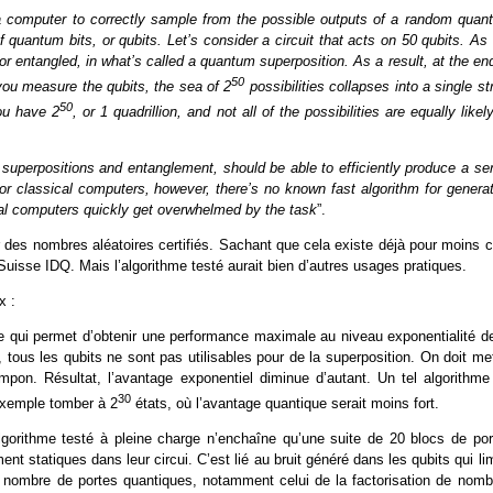
a computer to correctly sample from the possible outputs of a random quan
f quantum bits, or qubits. Let’s consider a circuit that acts on 50 qubits. As
 or entangled, in what’s called a quantum superposition. As a result, at the en
50
you measure the qubits, the sea of 2
possibilities collapses into a single st
50
you have 2
, or 1 quadrillion, and not all of the possibilities are equally likel
uperpositions and entanglement, should be able to efficiently produce a ser
 For classical computers, however, there’s no known fast algorithm for genera
al computers quickly get overwhelmed by the task
”.
r des nombres aléatoires certifiés. Sachant que cela existe déjà pour moins c
isse IDQ. Mais l’algorithme testé aurait bien d’autres usages pratiques.
x :
e qui permet d’obtenir une performance maximale au niveau exponentialité de
ous les qubits ne sont pas utilisables pour de la superposition. On doit met
ampon. Résultat, l’avantage exponentiel diminue d’autant. Un tel algorithme
30
exemple tomber à 2
états, où l’avantage quantique serait moins fort.
algorithme testé à pleine charge n’enchaîne qu’une suite de 20 blocs de por
 statiques dans leur circui. C’est lié au bruit généré dans les qubits qui li
 nombre de portes quantiques, notamment celui de la factorisation de nomb