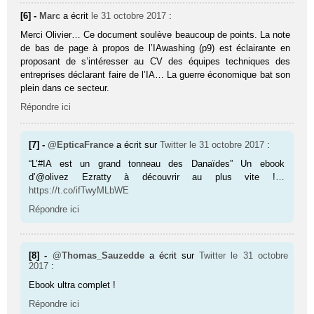
[6] -
Marc
a écrit
le 31 octobre 2017
:
Merci Olivier… Ce document soulève beaucoup de points. La note
de bas de page à propos de l’IAwashing (p9) est éclairante en
proposant de s’intéresser au CV des équipes techniques des
entreprises déclarant faire de l’IA… La guerre économique bat son
plein dans ce secteur.
Répondre ici
[7] -
@EpticaFrance
a écrit sur
Twitter
le 31 octobre 2017
:
“L’#IA est un grand tonneau des Danaïdes” Un ebook
d’@olivez Ezratty à découvrir au plus vite !…
https://t.co/ifTwyMLbWE
Répondre ici
[8] -
@Thomas_Sauzedde
a écrit sur
Twitter
le 31 octobre
2017
:
Ebook ultra complet !
Répondre ici