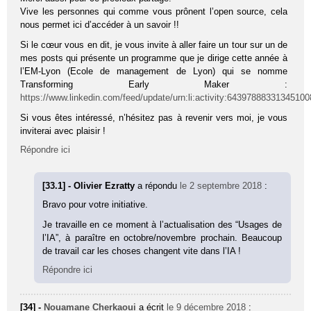
Vive les personnes qui comme vous prônent l’open source, cela
nous permet ici d’accéder à un savoir !!
Si le cœur vous en dit, je vous invite à aller faire un tour sur un de
mes posts qui présente un programme que je dirige cette année à
l’EM-Lyon (Ecole de management de Lyon) qui se nomme
Transforming Early Maker :
https://www.linkedin.com/feed/update/urn:li:activity:6439788833134510
Si vous êtes intéressé, n’hésitez pas à revenir vers moi, je vous
inviterai avec plaisir !
Répondre ici
[33.1] - Olivier Ezratty
a répondu
le 2 septembre 2018
:
Bravo pour votre initiative.
Je travaille en ce moment à l’actualisation des “Usages de
l’IA”, à paraître en octobre/novembre prochain. Beaucoup
de travail car les choses changent vite dans l’IA !
Répondre ici
[34] -
Nouamane Cherkaoui
a écrit
le 9 décembre 2018
: