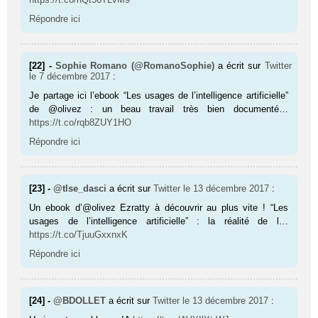
Répondre ici
[22] -
Sophie Romano (@RomanoSophie)
a écrit sur
Twitter
le 7 décembre 2017
:
Je partage ici l’ebook “Les usages de l’intelligence artificielle”
de @olivez : un beau travail très bien documenté…
https://t.co/rqb8ZUY1HO
Répondre ici
[23] -
@tlse_dasci
a écrit sur
Twitter
le 13 décembre 2017
:
Un ebook d’@olivez Ezratty à découvrir au plus vite ! “Les
usages de l’intelligence artificielle” : la réalité de l…
https://t.co/TjuuGxxnxK
Répondre ici
[24] -
@BDOLLET
a écrit sur
Twitter
le 13 décembre 2017
: