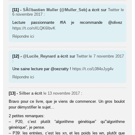
[11] -
SÃ©bastien Muller (@Muller_Seb)
a écrit sur
Twitter
le
6 novembre 2017
:
Lecture passionnante #IA je recommande @olivez
https://t.co/nXLQK6IbvK
Répondre ici
[12] -
@Lucile_Reynard
a écrit sur
Twitter
le 7 novembre 2017
:
Une saine lecture par @oezratty !
https://t.co/L084oJyg4v
Répondre ici
[13] -
Silber
a écrit
le 13 novembre 2017
:
Bravo pour ce livre, que je viens de commencer. Un gros boulot
pour démystifier le sujet…
2 petites remarques:
– P20, c’est plutôt “algorithme génétique” qu'”algorithme
générique”, je pense.
– P39: les entrées, c’est les xn, et les poids les wn, plutôt que