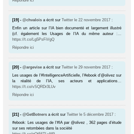
Répondre ici
[19] -
@chvalois
a écrit sur
Twitter
le 22 novembre 2017
:
Enfin un article sur l’IA bien documenté et largement illustré
(cf. également les Usages de l’IA du même auteur :…
https://t.co/Lg5PsFiVgQ
Répondre ici
[20] -
@argevise
a écrit sur
Twitter
le 29 novembre 2017
:
Les usages de l’#IntelligenceArtificielle, l’#ebook d’@olivez sur
la réalité de l’IA, ses acteurs et applications…
https://t.co/vSQRDr3LUv
Répondre ici
[21] -
@GetBotners
a écrit sur
Twitter
le 5 décembre 2017
:
#ebook: Les usages de l’#IA par @olivez , 362 pages d’étude
sur ses retombées dans la société
https://t.co/nQt56TLvM9