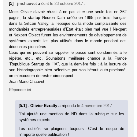
[5] -
jmchauvet
a écrit
le 23 octobre 2017
:
Merci Olivier d’avoir réussi à ne pas citer une seule fois en 362
pages, la startup Neuron Data créée en 1985 par trois français
dans la Silicon Valley, à l’époque où la mode complaisante des
mondanités entrepreneuriales d’Etat était bien mal vue ! Nexpert
et Nexpert Object furent les environnements de développement de
systèmes experts les plus utilisés dans le monde pendant ces
décennies pionnières.
Ceux qui ne peuvent se rappeler le passé sont condamnés à le
répéter, etc., etc. Souhaitons meilleure chance à la France
“Republique Startup de l’IA”, que la dernière fois ; à la lecture de
son historiographie bien sélective par son héraut auto-proclamé,
on m’excusera de rester circonspect.
Jean-Marie Chauvet
Répondre ici
[5.1] - Olivier Ezratty
a répondu
le 4 novembre 2017
:
J’ai ajouté une mention de ND dans la rubrique sur les
systèmes experts.
Les oubliés se plaignent toujours. C’est le risque de
n’importe quelle publication !