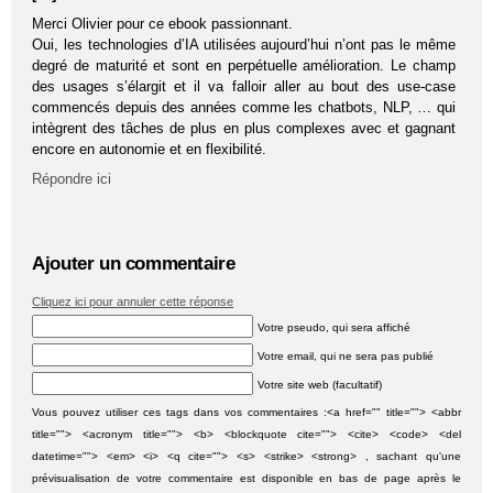
Merci Olivier pour ce ebook passionnant.
Oui, les technologies d’IA utilisées aujourd’hui n’ont pas le même
degré de maturité et sont en perpétuelle amélioration. Le champ
des usages s’élargit et il va falloir aller au bout des use-case
commencés depuis des années comme les chatbots, NLP, … qui
intègrent des tâches de plus en plus complexes avec et gagnant
encore en autonomie et en flexibilité.
Répondre ici
Ajouter un commentaire
Cliquez ici pour annuler cette réponse
Votre pseudo, qui sera affiché
Votre email, qui ne sera pas publié
Votre site web (facultatif)
Vous pouvez utiliser ces tags dans vos commentaires :<a href="" title=""> <abbr
title=""> <acronym title=""> <b> <blockquote cite=""> <cite> <code> <del
datetime=""> <em> <i> <q cite=""> <s> <strike> <strong> , sachant qu'une
prévisualisation de votre commentaire est disponible en bas de page après le