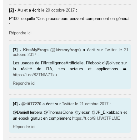
[2] -
Au et
a écrit
le 20 octobre 2017
:
P100: coquille “Ces processeurs peuvent comprennent en général
“
Répondre ici
[3] -
KissMyFrogs (@kissmyfrogs)
a écrit sur
Twitter
le 21
octobre 2017
:
Les usages de l’#IntelligenceArtificielle, l’#ebook d’@olivez sur
la réalité de l’IA, ses acteurs et applications ➡️
https://t.co/8ZTNfA7Tku
Répondre ici
[4] -
@titi77270
a écrit sur
Twitter
le 21 octobre 2017
:
@DanielHerbera @ThomasClone @ylecun @JP_Elkabbach et
un ebook gratuit en complément
https://t.co/9HJW3TPLME
Répondre ici