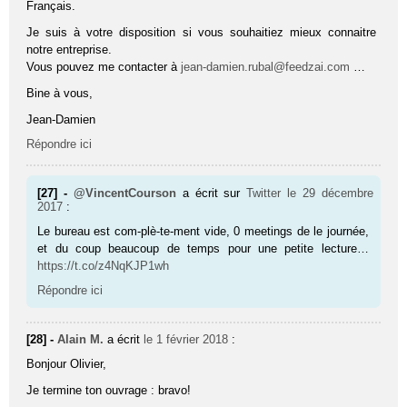
Français.
Je suis à votre disposition si vous souhaitiez mieux connaitre
notre entreprise.
Vous pouvez me contacter à
jean-damien.rubal@feedzai.com
…
Bine à vous,
Jean-Damien
Répondre ici
[27] -
@VincentCourson
a écrit sur
Twitter
le 29 décembre
2017
:
Le bureau est com-plè-te-ment vide, 0 meetings de le journée,
et du coup beaucoup de temps pour une petite lecture…
https://t.co/z4NqKJP1wh
Répondre ici
[28] -
Alain M.
a écrit
le 1 février 2018
:
Bonjour Olivier,
Je termine ton ouvrage : bravo!