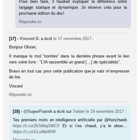
Pour bien faire, il faudrait expliquer la différence entre
langage statique et dynamique. Je réserve cela pour la
prochaine édition du doc!
Répondre ici
[17] -
Vincent D.
a écrit
le 17 novembre 2017
:
Bonjour Olivier,
Il manque le mot “nombre” dans la dernière phrase avant le lien
vers votre livre : “L’IA rassemble un grand […] de spécialités”.
Bravo en tout cas pour cette publication que je vais m’empresser
de lire.
Vincent
Répondre ici
[18] -
@SuperFransk
a écrit sur
Twitter
le 19 novembre 2017
:
Tes premiers mots en intelligence artificielle par @frenchweb
https://t.co/ZkS8dqSMCX
Et si t’es chaud, y’a le eboo…
https://t.co/GLs8bklRIR