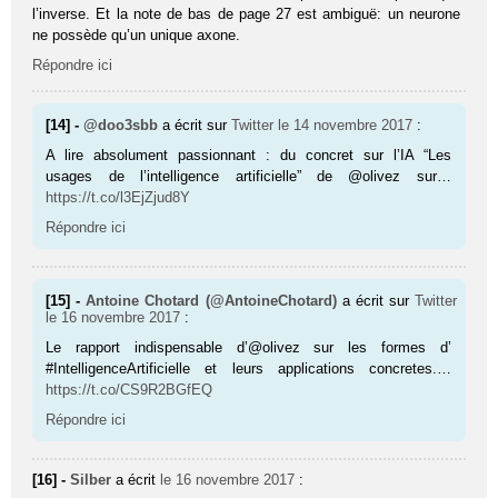
l’inverse. Et la note de bas de page 27 est ambiguë: un neurone
ne possède qu’un unique axone.
Répondre ici
[14] -
@doo3sbb
a écrit sur
Twitter
le 14 novembre 2017
:
A lire absolument passionnant : du concret sur l’IA “Les
usages de l’intelligence artificielle” de @olivez sur…
https://t.co/l3EjZjud8Y
Répondre ici
[15] -
Antoine Chotard (@AntoineChotard)
a écrit sur
Twitter
le 16 novembre 2017
:
Le rapport indispensable d’@olivez sur les formes d’
#IntelligenceArtificielle et leurs applications concretes.…
https://t.co/CS9R2BGfEQ
Répondre ici
[16] -
Silber
a écrit
le 16 novembre 2017
: