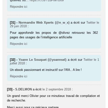
@olivez su…
https://t.co/Y2uFtw7Bo9
Répondre ici
[31] -
Normandie Web Xperts (@n_w_x)
a écrit sur
Twitter
le
29 juin 2018
:
Pour approfondir les propos de @olivez retrouvez les 362
pages des usages de l’intelligence artificielle
Répondre ici
[32] -
Yoann Le Souquet (@yoannsel)
a écrit sur
Twitter
le 1
juillet 2018
:
Un ebook passionnant et instructif sur l’#IA.. A lire !
Répondre ici
[33] -
S.DELMON
a écrit
le 2 septembre 2018
:
Un grand merci Olivier pour ce minutieux travail de compilation et
de recherche.
Merci aussi pour ce précieux partage.