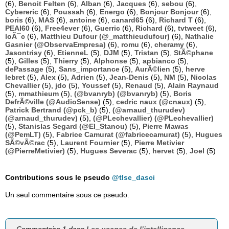
(6),
Benoit Felten
(6),
Alban
(6),
Jacques
(6),
sebou
(6),
Cybereric
(6),
Poussah
(6),
Energo
(6),
Bonjour Bonjour
(6),
boris
(6),
MAS
(6),
antoine
(6),
canard65
(6),
Richard T
(6),
PEAI60
(6),
Free4ever
(6),
Guerric
(6),
Richard
(6),
tvtweet
(6),
loÃ¯c
(6),
Matthieu Dufour (@_matthieudufour)
(6),
Nathalie
Gasnier (@ObservaEmpresa)
(6),
romu
(6),
cheramy
(6),
Jasontrisy
(6),
EtienneL
(5),
DJM
(5),
Tristan
(5),
StÃ©phane
(5),
Gilles
(5),
Thierry
(5),
Alphonse
(5),
apbianco
(5),
dePassage
(5),
Sans_importance
(5),
AurÃ©lien
(5),
herve
lebret
(5),
Alex
(5),
Adrien
(5),
Jean-Denis
(5),
NM
(5),
Nicolas
Chevallier
(5),
jdo
(5),
Youssef
(5),
Renaud
(5),
Alain Raynaud
(5),
mmathieum
(5),
(@bvanryb) (@bvanryb)
(5),
Boris
DefrÃ©ville (@AudioSense)
(5),
cedric naux (@cnaux)
(5),
Patrick Bertrand (@pck_b)
(5),
(@arnaud_thurudev)
(@arnaud_thurudev)
(5),
(@PLechevallier) (@PLechevallier)
(5),
Stanislas Segard (@El_Stanou)
(5),
Pierre Mawas
(@PemLT)
(5),
Fabrice Camurat (@fabricecamurat)
(5),
Hugues
SÃ©vÃ©rac
(5),
Laurent Fournier
(5),
Pierre Metivier
(@PierreMetivier)
(5),
Hugues Severac
(5),
hervet
(5),
Joel
(5)
Contributions sous le pseudo
@tlse_dasci
Un seul commentaire sous ce pseudo.