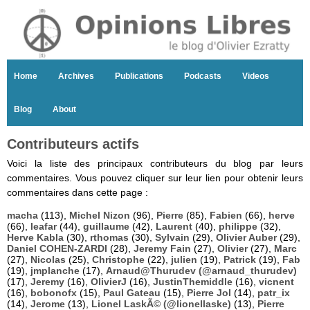
Home
Archives
Publications
Podcasts
Videos
Blog
About
Contributeurs actifs
Voici la liste des principaux contributeurs du blog par leurs
commentaires. Vous pouvez cliquer sur leur lien pour obtenir leurs
commentaires dans cette page :
macha
(113),
Michel Nizon
(96),
Pierre
(85),
Fabien
(66),
herve
(66),
leafar
(44),
guillaume
(42),
Laurent
(40),
philippe
(32),
Herve Kabla
(30),
rthomas
(30),
Sylvain
(29),
Olivier Auber
(29),
Daniel COHEN-ZARDI
(28),
Jeremy Fain
(27),
Olivier
(27),
Marc
(27),
Nicolas
(25),
Christophe
(22),
julien
(19),
Patrick
(19),
Fab
(19),
jmplanche
(17),
Arnaud@Thurudev (@arnaud_thurudev)
(17),
Jeremy
(16),
OlivierJ
(16),
JustinThemiddle
(16),
vicnent
(16),
bobonofx
(15),
Paul Gateau
(15),
Pierre Jol
(14),
patr_ix
(14),
Jerome
(13),
Lionel LaskÃ© (@lionellaske)
(13),
Pierre