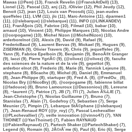
Mawas (@Pem)
(13),
Franck Revelin (@FranckAtDell)
(13),
Lionel
(12),
Pascal
(12),
anj
(12),
/Olivier
(12),
Phil Jeudy
(12),
Benoit
(12),
jean
(12),
Louis van Proosdij
(11),
jean-eudes
queffelec
(11),
LVM
(11),
jlc
(11),
Marc-Antoine
(11),
dparmen1
(11),
(@slebarque) (@slebarque)
(11),
INFO (@LINKANDEV)
(11),
FranÃ§ois
(10),
Fabrice
(10),
Filmail
(10),
babar
(10),
arnaud
(10),
Vincent
(10),
Philippe Marques
(10),
Nicolas Andre
(@corpogame)
(10),
Michel Nizon (@MichelNizon)
(10),
arderborelnot
(10),
Alexis
(9),
David
(9),
Rafael
(9),
FredericBaud
(9),
Laurent Bervas
(9),
Mickael
(9),
Hugues
(9),
ZISERMAN
(9),
Olivier Travers
(9),
Chris
(9),
jequeffelec
(9),
Yann
(9),
Fabrice Epelboin
(9),
Benjamin
(9),
BenoÃ®t Granger
(9),
laozi
(9),
Pierre YgriÃ©
(9),
(@olivez) (@olivez)
(9),
faculte
des sciences de la nature et de la vie
(9),
gepettot
(9),
arderbor elnot
(9),
Frederic
(8),
Marie
(8),
Yannick Lejeune
(8),
stephane
(8),
BScache
(8),
Michel
(8),
Daniel
(8),
Emmanuel
(8),
Jean-Philippe
(8),
startuper
(8),
Fred A.
(8),
@FredOu_
(8),
Nicolas Bry (@NicoBry)
(8),
@corpogame
(8),
fabienne billat
(@fadouce)
(8),
Bruno Lamouroux (@Dassoniou)
(8),
Lereune
(8),
~laurent
(7),
Patrice
(7),
JB
(7),
ITI
(7),
Julien Ã‰LIE
(7),
Jean-Christophe
(7),
Nicolas Guillaume
(7),
Bruno
(7),
Stanislas
(7),
Alain
(7),
Godefroy
(7),
Sebastien
(7),
Serge
Meunier
(7),
Pimpin
(7),
Lebarque StÃ©phane (@slebarque)
(7),
Jean-Renaud ROY (@jr_roy)
(7),
Pascal Lechevallier
(@PLechevallier)
(7),
veille innovation (@vinno47)
(7),
YAN
THOINET (@YanThoinet)
(7),
Fabien RAYNAUD
(@FabienRaynaud)
(7),
Partech Shaker (@PartechShaker)
(7),
Legend
(6),
Romain
(6),
JÃ©rÃ´me
(6),
Paul
(6),
Eric
(6),
Serge