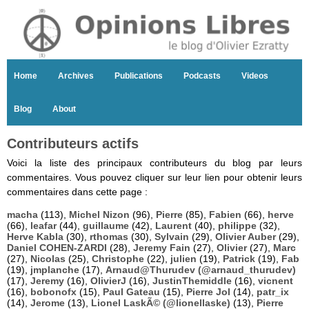
Home
Archives
Publications
Podcasts
Videos
Blog
About
Contributeurs actifs
Voici la liste des principaux contributeurs du blog par leurs
commentaires. Vous pouvez cliquer sur leur lien pour obtenir leurs
commentaires dans cette page :
macha
(113),
Michel Nizon
(96),
Pierre
(85),
Fabien
(66),
herve
(66),
leafar
(44),
guillaume
(42),
Laurent
(40),
philippe
(32),
Herve Kabla
(30),
rthomas
(30),
Sylvain
(29),
Olivier Auber
(29),
Daniel COHEN-ZARDI
(28),
Jeremy Fain
(27),
Olivier
(27),
Marc
(27),
Nicolas
(25),
Christophe
(22),
julien
(19),
Patrick
(19),
Fab
(19),
jmplanche
(17),
Arnaud@Thurudev (@arnaud_thurudev)
(17),
Jeremy
(16),
OlivierJ
(16),
JustinThemiddle
(16),
vicnent
(16),
bobonofx
(15),
Paul Gateau
(15),
Pierre Jol
(14),
patr_ix
(14),
Jerome
(13),
Lionel LaskÃ© (@lionellaske)
(13),
Pierre