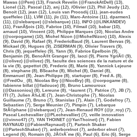
Mawas (@Pem)
(13),
Franck Revelin (@FranckAtDell)
(13),
Lionel
(12),
Pascal
(12),
anj
(12),
/Olivier
(12),
Phil Jeudy
(12),
Benoit
(12),
jean
(12),
Louis van Proosdij
(11),
jean-eudes
queffelec
(11),
LVM
(11),
jlc
(11),
Marc-Antoine
(11),
dparmen1
(11),
(@slebarque) (@slebarque)
(11),
INFO (@LINKANDEV)
(11),
FranÃ§ois
(10),
Fabrice
(10),
Filmail
(10),
babar
(10),
arnaud
(10),
Vincent
(10),
Philippe Marques
(10),
Nicolas Andre
(@corpogame)
(10),
Michel Nizon (@MichelNizon)
(10),
Alexis
(9),
David
(9),
Rafael
(9),
FredericBaud
(9),
Laurent Bervas
(9),
Mickael
(9),
Hugues
(9),
ZISERMAN
(9),
Olivier Travers
(9),
Chris
(9),
jequeffelec
(9),
Yann
(9),
Fabrice Epelboin
(9),
Benjamin
(9),
BenoÃ®t Granger
(9),
laozi
(9),
Pierre YgriÃ©
(9),
(@olivez) (@olivez)
(9),
faculte des sciences de la nature et de
la vie
(9),
gepettot
(9),
Frederic
(8),
Marie
(8),
Yannick Lejeune
(8),
stephane
(8),
BScache
(8),
Michel
(8),
Daniel
(8),
Emmanuel
(8),
Jean-Philippe
(8),
startuper
(8),
Fred A.
(8),
@FredOu_
(8),
Nicolas Bry (@NicoBry)
(8),
@corpogame
(8),
fabienne billat (@fadouce)
(8),
Bruno Lamouroux
(@Dassoniou)
(8),
Lereune
(8),
~laurent
(7),
Patrice
(7),
JB
(7),
ITI
(7),
Julien Ã‰LIE
(7),
Jean-Christophe
(7),
Nicolas
Guillaume
(7),
Bruno
(7),
Stanislas
(7),
Alain
(7),
Godefroy
(7),
Sebastien
(7),
Serge Meunier
(7),
Pimpin
(7),
Lebarque
StÃ©phane (@slebarque)
(7),
Jean-Renaud ROY (@jr_roy)
(7),
Pascal Lechevallier (@PLechevallier)
(7),
veille innovation
(@vinno47)
(7),
YAN THOINET (@YanThoinet)
(7),
Fabien
RAYNAUD (@FabienRaynaud)
(7),
Partech Shaker
(@PartechShaker)
(7),
arderborelnot
(7),
arderbor elnot
(7),
Legend
(6),
Romain
(6),
JÃ©rÃ´me
(6),
Paul
(6),
Eric
(6),
Serge