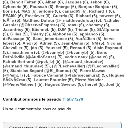
(6),
Benoit Felten
(6),
Alban
(6),
Jacques
(6),
sebou
(6),
Cybereric
(6),
Poussah
(6),
Energo
(6),
Bonjour Bonjour
(6),
boris
(6),
MAS
(6),
antoine
(6),
canard65
(6),
Richard T
(6),
PEAI60
(6),
Free4ever
(6),
Guerric
(6),
Richard
(6),
tvtweet
(6),
loÃ¯c
(6),
Matthieu Dufour (@_matthieudufour)
(6),
Nathalie
Gasnier (@ObservaEmpresa)
(6),
romu
(6),
cheramy
(6),
Jasontrisy
(6),
EtienneL
(5),
DJM
(5),
Tristan
(5),
StÃ©phane
(5),
Gilles
(5),
Thierry
(5),
Alphonse
(5),
apbianco
(5),
dePassage
(5),
Sans_importance
(5),
AurÃ©lien
(5),
herve
lebret
(5),
Alex
(5),
Adrien
(5),
Jean-Denis
(5),
NM
(5),
Nicolas
Chevallier
(5),
jdo
(5),
Youssef
(5),
Renaud
(5),
Alain Raynaud
(5),
mmathieum
(5),
(@bvanryb) (@bvanryb)
(5),
Boris
DefrÃ©ville (@AudioSense)
(5),
cedric naux (@cnaux)
(5),
Patrick Bertrand (@pck_b)
(5),
(@arnaud_thurudev)
(@arnaud_thurudev)
(5),
(@PLechevallier) (@PLechevallier)
(5),
Stanislas Segard (@El_Stanou)
(5),
Pierre Mawas
(@PemLT)
(5),
Fabrice Camurat (@fabricecamurat)
(5),
Hugues
SÃ©vÃ©rac
(5),
Laurent Fournier
(5),
Pierre Metivier
(@PierreMetivier)
(5),
Hugues Severac
(5),
hervet
(5),
Joel
(5)
Contributions sous le pseudo
@titi77270
Un seul commentaire sous ce pseudo.