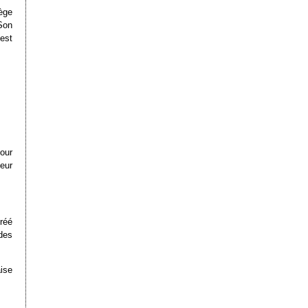
ège
Son
 est
pour
eur
réé
des
ise