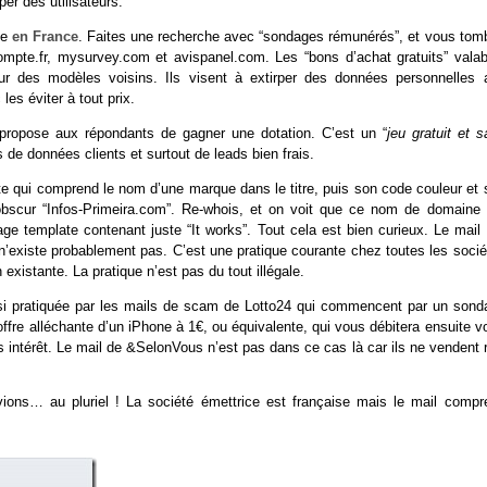
er des utilisateurs.
me
en France
. Faites une recherche avec “sondages rémunérés”, et vous tom
te.fr, mysurvey.com et avispanel.com. Les “bons d’achat gratuits” valab
ur des modèles voisins. Ils visent à extirper des données personnelles 
 les éviter à tout prix.
 propose aux répondants de gagner une dotation. C’est un “
jeu gratuit et 
e données clients et surtout de leads bien frais.
ute qui comprend le nom d’une marque dans le titre, puis son code couleur et
obscur “Infos-Primeira.com”. Re-whois, et on voit que ce nom de domaine 
ge template contenant juste “It works”. Tout cela est bien curieux. Le mail 
 n’existe probablement pas. C’est une pratique courante chez toutes les soci
xistante. La pratique n’est pas du tout illégale.
ussi pratiquée par les mails de scam de Lotto24 qui commencent par un sond
ffre alléchante d’un iPhone à 1€, ou équivalente, qui vous débitera ensuite v
intérêt. Le mail de &SelonVous n’est pas dans ce cas là car ils ne vendent r
avions… au pluriel ! La société émettrice est française mais le mail compr