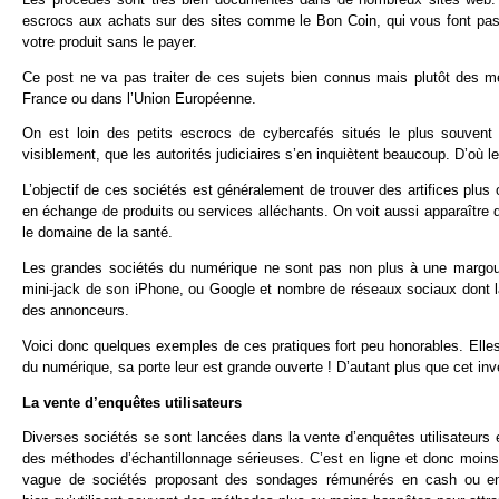
escrocs aux achats sur des sites comme le Bon Coin, qui vous font passe
votre produit sans le payer.
Ce post ne va pas traiter de ces sujets bien connus mais plutôt des mé
France ou dans l’Union Européenne.
On est loin des petits escrocs de cybercafés situés le plus souvent 
visiblement, que les autorités judiciaires s’en inquiètent beaucoup. D’où le
L’objectif de ces sociétés est généralement de trouver des artifices plus
en échange de produits ou services alléchants. On voit aussi apparaître 
le domaine de la santé.
Les grandes sociétés du numérique ne sont pas non plus à une margouli
mini-jack de son iPhone, ou Google et nombre de réseaux sociaux dont la
des annonceurs.
Voici donc quelques exemples de ces pratiques fort peu honorables. Elles 
du numérique, sa porte leur est grande ouverte ! D’autant plus que cet inven
La vente d’enquêtes utilisateurs
Diverses sociétés se sont lancées dans la vente d’enquêtes utilisateurs e
des méthodes d’échantillonnage sérieuses. C’est en ligne et donc moins
vague de sociétés proposant des sondages rémunérés en cash ou en lo