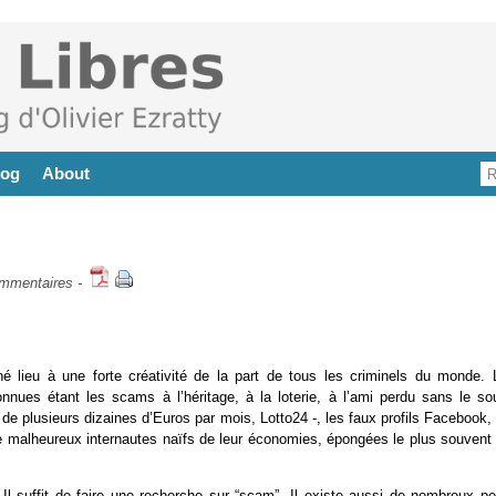
log
About
mmentaires
-
é lieu à une forte créativité de la part de tous les criminels du monde. 
nnues étant les scams à l’héritage, à la loterie, à l’ami perdu sans le so
e plusieurs dizaines d’Euros par mois, Lotto24 -, les faux profils Facebook,
 de malheureux internautes naïfs de leur économies, épongées le plus souvent
 suffit de faire une recherche sur “scam”. Il existe aussi de nombreux pet