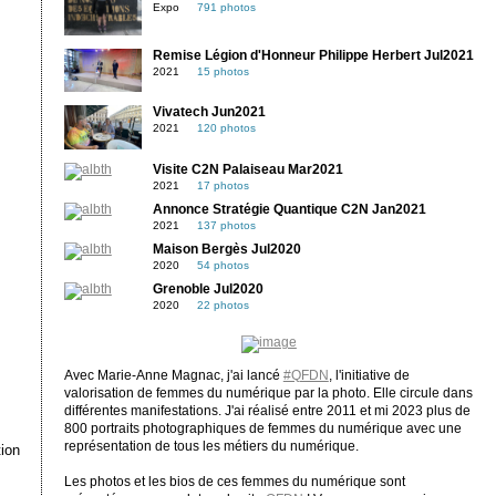
Expo
791 photos
Remise Légion d'Honneur Philippe Herbert Jul2021
2021
15 photos
Vivatech Jun2021
2021
120 photos
Visite C2N Palaiseau Mar2021
2021
17 photos
Annonce Stratégie Quantique C2N Jan2021
2021
137 photos
Maison Bergès Jul2020
2020
54 photos
Grenoble Jul2020
2020
22 photos
Avec Marie-Anne Magnac, j'ai lancé
#QFDN
, l'initiative de
valorisation de femmes du numérique par la photo. Elle circule dans
différentes manifestations. J'ai réalisé entre 2011 et mi 2023 plus de
800 portraits photographiques de femmes du numérique avec une
représentation de tous les métiers du numérique.
ion
Les photos et les bios de ces femmes du numérique sont