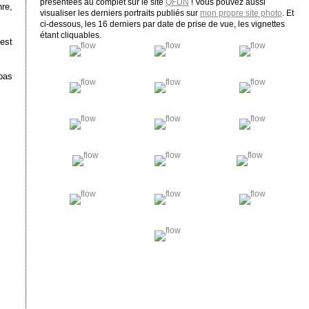
présentées au complet sur le site
QFDN
! Vous pouvez aussi
re,
visualiser les derniers portraits publiés sur
mon propre site photo
. Et
ci-dessous, les 16 derniers par date de prise de vue, les vignettes
étant cliquables.
’est
pas