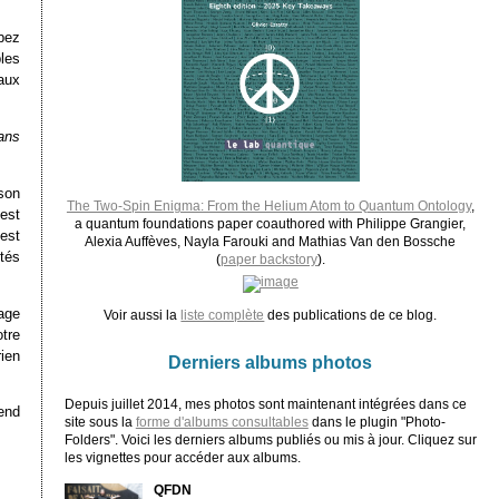
bez
les
aux
sans
 son
The Two-Spin Enigma: From the Helium Atom to Quantum Ontology
,
est
a quantum foundations paper coauthored with Philippe Grangier,
est
Alexia Auffèves, Nayla Farouki and Mathias Van den Bossche
étés
(
paper backstory
).
age
Voir aussi la
liste complète
des publications de ce blog.
otre
ien
Derniers albums photos
Depuis juillet 2014, mes photos sont maintenant intégrées dans ce
end
site sous la
forme d'albums consultables
dans le plugin "Photo-
Folders". Voici les derniers albums publiés ou mis à jour. Cliquez sur
les vignettes pour accéder aux albums.
QFDN