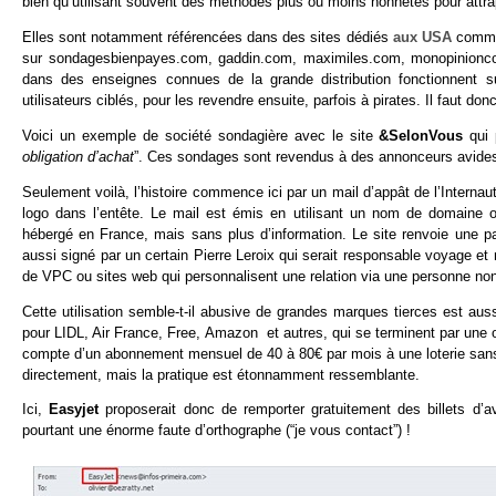
bien qu’utilisant souvent des méthodes plus ou moins honnêtes pour attrap
Elles sont notamment référencées dans des sites dédiés
aux USA
com
sur sondagesbienpayes.com, gaddin.com, maximiles.com, monopinioncomp
dans des enseignes connues de la grande distribution fonctionnent s
utilisateurs ciblés, pour les revendre ensuite, parfois à pirates. Il faut donc
Voici un exemple de société sondagière avec le site
&SelonVous
qui
obligation d’achat
”. Ces sondages sont revendus à des annonceurs avides d
Seulement voilà, l’histoire commence ici par un mail d’appât de l’Interna
logo dans l’entête. Le mail est émis en utilisant un nom de domaine 
hébergé en France, mais sans plus d’information. Le site renvoie une pa
aussi signé par un certain Pierre Leroix qui serait responsable voyage et
de VPC ou sites web qui personnalisent une relation via une personne non e
Cette utilisation semble-t-il abusive de grandes marques tierces est a
pour LIDL, Air France, Free, Amazon et autres, qui se terminent par une o
compte d’un abonnement mensuel de 40 à 80€ par mois à une loterie sans 
directement, mais la pratique est étonnamment ressemblante.
Ici,
Easyjet
proposerait donc de remporter gratuitement des billets d’
pourtant une énorme faute d’orthographe (“je vous contact”) !