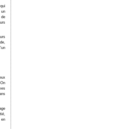
qui
 un
 de
urs
urs
de,
’un
eux
. On
xes
dans
dage
tié,
 en