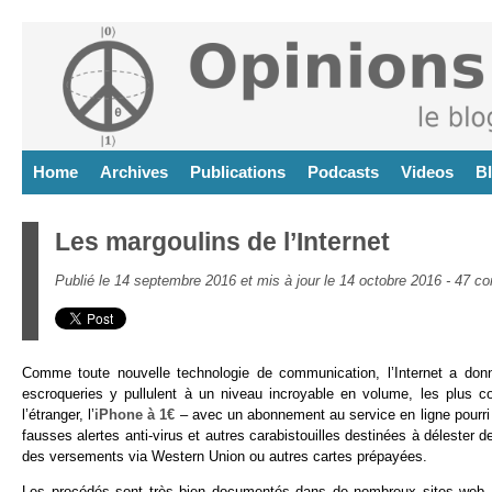
Home
Archives
Publications
Podcasts
Videos
B
Les margoulins de l’Internet
Publié le 14 septembre 2016 et mis à jour le 14 octobre 2016 -
47 co
Comme toute nouvelle technologie de communication, l’Internet a donn
escroqueries y pullulent à un niveau incroyable en volume, les plus co
l’étranger, l’
iPhone à 1€
– avec un abonnement au service en ligne pourri d
fausses alertes anti-virus et autres carabistouilles destinées à délester
des versements via Western Union ou autres cartes prépayées.
Les procédés sont très bien documentés dans de nombreux sites web. Il