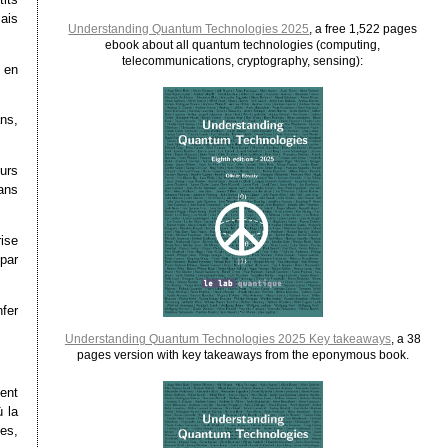
ais
Understanding Quantum Technologies 2025
, a free 1,522 pages
ebook about all quantum technologies (computing,
telecommunications, cryptography, sensing):
 en
ns,
eurs
ans
ise
par
nfer
Understanding Quantum Technologies 2025 Key takeaways
, a 38
pages version with key takeaways from the eponymous book.
sent
 la
es,