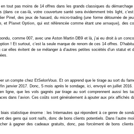
té en tout pas moins de 14 offres dans les grands classiques du démarchage 
 (dans ce cas-là, votre couverture santé sera évidemment très light, c’est
ier Pinel, des jeux de hasard, du micro-trading (une forme détournée de jeu
e, et
Planet Option
, qui est référencée comme étant une
arnaque
), des co
pondu, comme 007, avec une Aston Martin DB9 et là, j’ai eu droit à un conco
ion ! Et surtout, c’est la seule marque de renom de ces 14 offres. D’habitu
car elles évitent de se mélanger à d’autres petites sociétés d’un statut et d
dées.
réer un compte chez EtSelonVous. Et on apprend que le tirage au sort du fam
eu fin janvier 2017. Donc, 5 mois après le sondage, ici, envoyé en juillet 2016
n en ligne, que les vols gagnés par tirage au sort comprennent aussi les ta
laces dans l’avion. Ces coûts sont généralement à ajouter aux prix affichés 
un biais statistique énorme : les Internautes qui répondent à ce genre de son
nt des gens qui sont naïfs, donc de bons clients potentiels. Dans l’autre moi
ercher à gagner des cadeaux gratuits, donc, pas forcément de bons clients