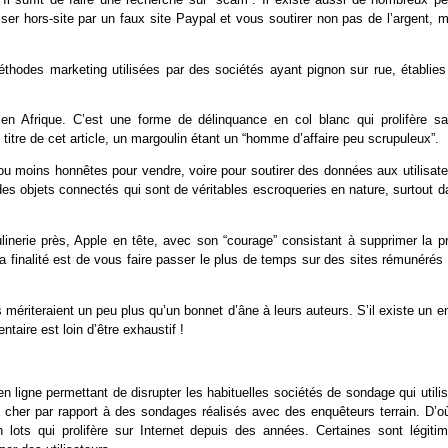
r hors-site par un faux site Paypal et vous soutirer non pas de l’argent, m
thodes marketing utilisées par des sociétés ayant pignon sur rue, établies
en Afrique. C’est une forme de délinquance en col blanc qui prolifère sa
 titre de cet article, un margoulin étant un “homme d’affaire peu scrupuleux”.
 ou moins honnêtes pour vendre, voire pour soutirer des données aux utilisat
des objets connectés qui sont de véritables escroqueries en nature, surtout d
nerie près, Apple en tête, avec son “courage” consistant à supprimer la pr
 finalité est de vous faire passer le plus de temps sur des sites rémunérés 
mériteraient un peu plus qu’un bonnet d’âne à leurs auteurs. S’il existe un e
taire est loin d’être exhaustif !
n ligne permettant de disrupter les habituelles sociétés de sondage qui utili
 cher par rapport à des sondages réalisés avec des enquêteurs terrain. D’où
ts qui prolifère sur Internet depuis des années. Certaines sont légitim