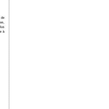
 de
as,
plus
e à