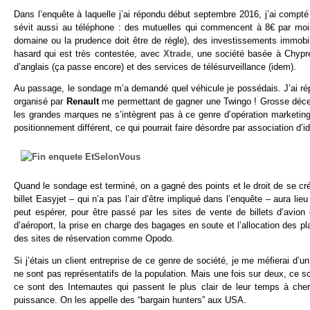
Dans l’enquête à laquelle j’ai répondu début septembre 2016, j’ai comp
sévit aussi au téléphone : des mutuelles qui commencent à 8€ par mois
domaine ou la prudence doit être de règle), des investissements immobil
hasard qui est très contestée, avec
Xtrade
, une société basée à Chypr
d’anglais (ça passe encore) et des services de télésurveillance (idem).
Au passage, le sondage m’a demandé quel véhicule je possédais. J’ai ré
organisé par
Renault
me permettant de gagner une Twingo ! Grosse décept
les grandes marques ne s’intègrent pas à ce genre d’opération marketing 
positionnement différent, ce qui pourrait faire désordre par association d’i
Quand le sondage est terminé, on a gagné des points et le droit de se c
billet Easyjet – qui n’a pas l’air d’être impliqué dans l’enquête – aura li
peut espérer, pour être passé par les sites de vente de billets d’avio
d’aéroport, la prise en charge des bagages en soute et l’allocation des p
des sites de réservation comme Opodo.
Si j’étais un client entreprise de ce genre de société, je me méfierai d’
ne sont pas représentatifs de la population. Mais une fois sur deux, ce so
ce sont des Internautes qui passent le plus clair de leur temps à ch
puissance. On les appelle des “bargain hunters” aux USA.