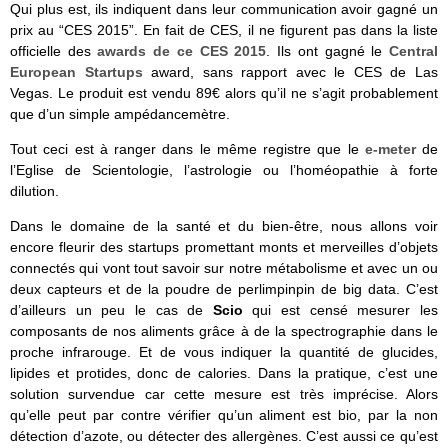
Qui plus est, ils indiquent dans leur communication avoir gagné un
prix au “CES 2015”. En fait de CES, il ne figurent pas dans la liste
officielle des
awards de ce CES 2015
. Ils ont gagné le
Central
European Startups
award, sans rapport avec le CES de Las
Vegas. Le produit est vendu 89€ alors qu’il ne s’agit probablement
que d’un simple ampédancemètre.
Tout ceci est à ranger dans le même registre que le
e-meter
de
l’Eglise de Scientologie, l’astrologie ou l’homéopathie à forte
dilution.
Dans le domaine de la santé et du bien-être, nous allons voir
encore fleurir des startups promettant monts et merveilles d’objets
connectés qui vont tout savoir sur notre métabolisme et avec un ou
deux capteurs et de la poudre de perlimpinpin de big data. C’est
d’ailleurs un peu le cas de
Scio
qui est censé mesurer les
composants de nos aliments grâce à de la spectrographie dans le
proche infrarouge. Et de vous indiquer la quantité de glucides,
lipides et protides, donc de calories. Dans la pratique, c’est une
solution survendue car cette mesure est très imprécise. Alors
qu’elle peut par contre vérifier qu’un aliment est bio, par la non
détection d’azote, ou détecter des allergènes. C’est aussi ce qu’est