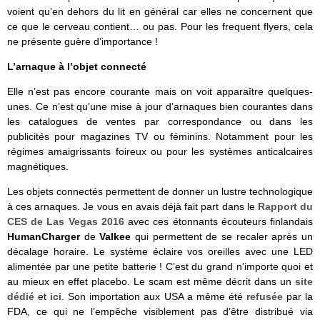
voient qu’en dehors du lit en général car elles ne concernent que
ce que le cerveau contient… ou pas. Pour les frequent flyers, cela
ne présente guère d’importance !
L’arnaque à l’objet connecté
Elle n’est pas encore courante mais on voit apparaître quelques-
unes. Ce n’est qu’une mise à jour d’arnaques bien courantes dans
les catalogues de ventes par correspondance ou dans les
publicités pour magazines TV ou féminins. Notamment pour les
régimes amaigrissants foireux ou pour les systèmes anticalcaires
magnétiques.
Les objets connectés permettent de donner un lustre technologique
à ces arnaques. Je vous en avais déjà fait part dans le
Rapport du
CES de Las Vegas 2016
avec ces étonnants écouteurs finlandais
HumanCharger
de
Valkee
qui permettent de se recaler après un
décalage horaire. Le système éclaire vos oreilles avec une LED
alimentée par une petite batterie ! C’est du grand n’importe quoi et
au mieux en effet placebo. Le scam est même décrit dans un
site
dédié
et
ici
. Son importation aux USA a même été
refusée
par la
FDA, ce qui ne l’empêche visiblement pas d’être distribué via