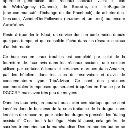
approche généraliste des réseaux sociaux. C’est le cas
de WebxAgency (Cannes), de
Boostic,
de LikeBaguette
(une communauté d’échange de like Facebook), de acheter-des-
likes.com, AcheterDesFollowers (un
.com
et un
.net
) ou encore
Autofollow
.
Reste à truander le Klout, un service dont on parle moins depuis
quelques temps, et qui consolide l’écho dans les réseaux sociaux
d’un Internaute.
Ce business en eaux troubles est complété par celui de la
fourniture de faux avis dans les réseaux sociaux, une solution
utilisée par certains éditeurs et certaines marques dans Amazon,
par les hôteliers dans les sites de réservation et d’avis de
consommateurs type TripAdvisor. Ce sont des pratiques
commerciales trompeuses qui seraient traquées en France par la
DGCCRF, mais avec très peu de moyens.
Dans les faux avis, on pourrait aussi citer ces startups qui se sont
lancées dans le business de la sous-traitance de la drague dans
les sites de rencontre, pour aider les drageurs pressés, les “dating
assistant”. C’est tout à fait légal. Mais là aussi, cela génère de
sacrées tromperies sur la marchandise. Des tromperies qui ne se