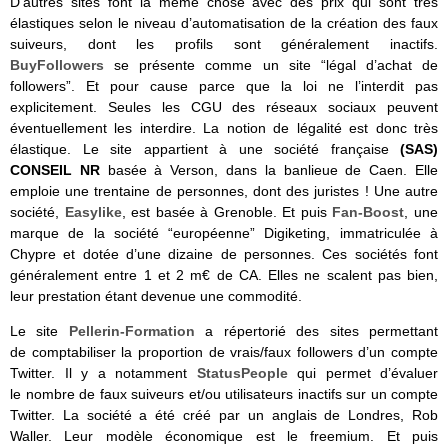
D’autres sites font la même chose avec des prix qui sont très
élastiques selon le niveau d’automatisation de la création des faux
suiveurs, dont les profils sont généralement inactifs.
BuyFollowers
se présente comme un site “légal d’achat de
followers”. Et pour cause parce que la loi ne l’interdit pas
explicitement. Seules les CGU des réseaux sociaux peuvent
éventuellement les interdire. La notion de légalité est donc très
élastique. Le site appartient à une société française
(SAS)
CONSEIL NR
basée à Verson, dans la banlieue de Caen. Elle
emploie une trentaine de personnes, dont des juristes ! Une autre
société,
Easylike
, est basée à Grenoble. Et puis
Fan-Boost
, une
marque de la société “européenne” Digiketing, immatriculée à
Chypre et dotée d’une dizaine de personnes. Ces sociétés font
généralement entre 1 et 2 m€ de CA. Elles ne scalent pas bien,
leur prestation étant devenue une commodité.
Le site
Pellerin-Formation
a répertorié des sites permettant
de comptabiliser la proportion de vrais/faux followers d’un compte
Twitter. Il y a notamment
StatusPeople
qui permet d’évaluer
le nombre de faux suiveurs et/ou utilisateurs inactifs sur un compte
Twitter. La société a été créé par un anglais de Londres, Rob
Waller. Leur modèle économique est le freemium. Et puis