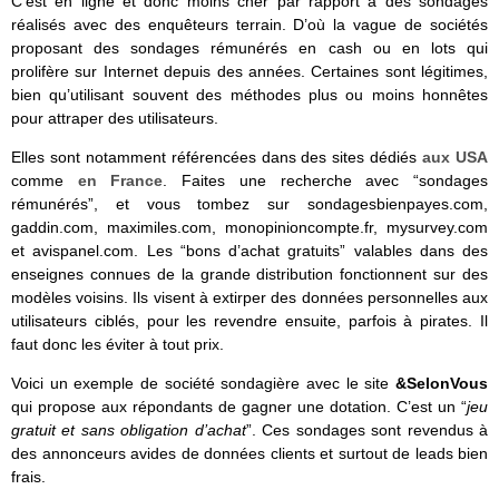
C’est en ligne et donc moins cher par rapport à des sondages
réalisés avec des enquêteurs terrain. D’où la vague de sociétés
proposant des sondages rémunérés en cash ou en lots qui
prolifère sur Internet depuis des années. Certaines sont légitimes,
bien qu’utilisant souvent des méthodes plus ou moins honnêtes
pour attraper des utilisateurs.
Elles sont notamment référencées dans des sites dédiés
aux USA
comme
en France
. Faites une recherche avec “sondages
rémunérés”, et vous tombez sur sondagesbienpayes.com,
gaddin.com, maximiles.com, monopinioncompte.fr, mysurvey.com
et avispanel.com. Les “bons d’achat gratuits” valables dans des
enseignes connues de la grande distribution fonctionnent sur des
modèles voisins. Ils visent à extirper des données personnelles aux
utilisateurs ciblés, pour les revendre ensuite, parfois à pirates. Il
faut donc les éviter à tout prix.
Voici un exemple de société sondagière avec le site
&SelonVous
qui propose aux répondants de gagner une dotation. C’est un “
jeu
gratuit et sans obligation d’achat
”. Ces sondages sont revendus à
des annonceurs avides de données clients et surtout de leads bien
frais.