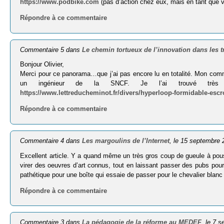
https://www.podbike.com
(pas d’action chez eux, mais en tant que vél
Répondre à ce commentaire
Commentaire 5 dans
Le chemin tortueux de l’innovation dans les t
Bonjour Olivier,
Merci pour ce panorama…que j’ai pas encore lu en totalité. Mon commen
un ingénieur de la SNCF. Je l’ai trouvé très in
https://www.lettreducheminot.fr/divers/hyperloop-formidable-escro
Répondre à ce commentaire
Commentaire 4 dans
Les margoulins de l’Internet
, le 15 septembre
Excellent article. Y a quand même un très gros coup de gueule à pou
virer des oeuvres d’art connus, tout en laissant passer des pubs po
pathétique pour une boîte qui essaie de passer pour le chevalier blanc d
Répondre à ce commentaire
Commentaire 3 dans
La pédagogie de la réforme au MEDEF
, le 7 