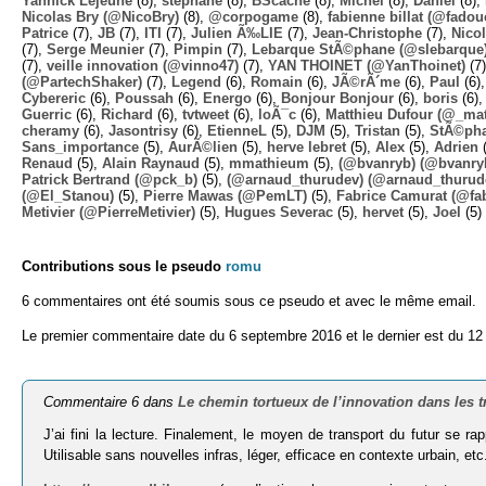
Yannick Lejeune
(8),
stephane
(8),
BScache
(8),
Michel
(8),
Daniel
(8),
Nicolas Bry (@NicoBry)
(8),
@corpogame
(8),
fabienne billat (@fadou
Patrice
(7),
JB
(7),
ITI
(7),
Julien Ã‰LIE
(7),
Jean-Christophe
(7),
Nico
(7),
Serge Meunier
(7),
Pimpin
(7),
Lebarque StÃ©phane (@slebarque
(7),
veille innovation (@vinno47)
(7),
YAN THOINET (@YanThoinet)
(7
(@PartechShaker)
(7),
Legend
(6),
Romain
(6),
JÃ©rÃ´me
(6),
Paul
(6)
Cybereric
(6),
Poussah
(6),
Energo
(6),
Bonjour Bonjour
(6),
boris
(6)
Guerric
(6),
Richard
(6),
tvtweet
(6),
loÃ¯c
(6),
Matthieu Dufour (@_mat
cheramy
(6),
Jasontrisy
(6),
EtienneL
(5),
DJM
(5),
Tristan
(5),
StÃ©ph
Sans_importance
(5),
AurÃ©lien
(5),
herve lebret
(5),
Alex
(5),
Adrien
(
Renaud
(5),
Alain Raynaud
(5),
mmathieum
(5),
(@bvanryb) (@bvanry
Patrick Bertrand (@pck_b)
(5),
(@arnaud_thurudev) (@arnaud_thurud
(@El_Stanou)
(5),
Pierre Mawas (@PemLT)
(5),
Fabrice Camurat (@fa
Metivier (@PierreMetivier)
(5),
Hugues Severac
(5),
hervet
(5),
Joel
(5)
Contributions sous le pseudo
romu
6 commentaires ont été soumis sous ce pseudo et avec le même email.
Le premier commentaire date du 6 septembre 2016 et le dernier est du 12 
Commentaire 6 dans
Le chemin tortueux de l’innovation dans les t
J’ai fini la lecture. Finalement, le moyen de transport du futur se
Utilisable sans nouvelles infras, léger, efficace en contexte urbain, etc