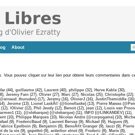
log
About
es. Vous pouvez cliquer sur leur lien pour obtenir leurs commentaires dans ce
far
(44),
guillaume
(42),
Laurent
(40),
philippe
(32),
Herve Kabla
(30),
8),
Jeremy Fain
(27),
Olivier
(27),
Marc
(27),
Nicolas
(25),
Christophe
(22),
@arnaud_thurudev)
(17),
Jeremy
(16),
OlivierJ
(16),
JustinThemiddle
(16)
14),
Jerome
(13),
Lionel LaskÃ© (@lionellaske)
(13),
Pierre Mawas (@Pe
(12),
/Olivier
(12),
Phil Jeudy
(12),
Benoit
(12),
jean
(12),
Louis van Proos
armen1
(11),
(@slebarque) (@slebarque)
(11),
INFO (@LINKANDEV)
(11),
ent
(10),
Philippe Marques
(10),
Nicolas Andre (@corpogame)
(10),
Miche
afael
(9),
FredericBaud
(9),
Laurent Bervas
(9),
Mickael
(9),
Hugues
(9),
Fabrice Epelboin
(9),
Benjamin
(9),
BenoÃ®t Granger
(9),
laozi
(9),
Pierre
t de la vie
(9),
gepettot
(9),
arderbor elnot
(9),
Frederic
(8),
Marie
(8),