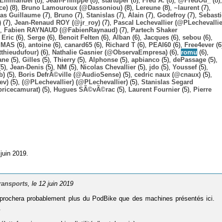
Emmanuel
(8),
Jean-Philippe
(8),
startuper
(8),
Fred A.
(8),
@FredOu_
(8),
ce)
(8),
Bruno Lamouroux (@Dassoniou)
(8),
Lereune
(8),
~laurent
(7),
las Guillaume
(7),
Bruno
(7),
Stanislas
(7),
Alain
(7),
Godefroy
(7),
Sebast
)
(7),
Jean-Renaud ROY (@jr_roy)
(7),
Pascal Lechevallier (@PLechevallie
),
Fabien RAYNAUD (@FabienRaynaud)
(7),
Partech Shaker
,
Eric
(6),
Serge
(6),
Benoit Felten
(6),
Alban
(6),
Jacques
(6),
sebou
(6),
,
MAS
(6),
antoine
(6),
canard65
(6),
Richard T
(6),
PEAI60
(6),
Free4ever
(6
thieudufour)
(6),
Nathalie Gasnier (@ObservaEmpresa)
(6),
romu
(6),
ane
(5),
Gilles
(5),
Thierry
(5),
Alphonse
(5),
apbianco
(5),
dePassage
(5),
5),
Jean-Denis
(5),
NM
(5),
Nicolas Chevallier
(5),
jdo
(5),
Youssef
(5),
b)
(5),
Boris DefrÃ©ville (@AudioSense)
(5),
cedric naux (@cnaux)
(5),
ev)
(5),
(@PLechevallier) (@PLechevallier)
(5),
Stanislas Segard
bricecamurat)
(5),
Hugues SÃ©vÃ©rac
(5),
Laurent Fournier
(5),
Pierre
juin 2019.
ransports
, le 12 juin 2019
 rapprochera probablement plus du PodBike que des machines présentés ici.
.