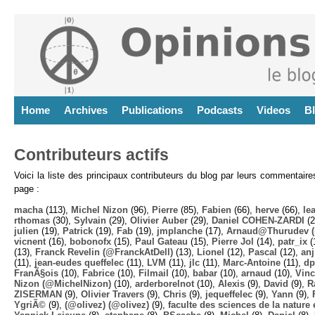
Home
Archives
Publications
Podcasts
Videos
B
Contributeurs actifs
Voici la liste des principaux contributeurs du blog par leurs commentair
page :
macha
(113),
Michel Nizon
(96),
Pierre
(85),
Fabien
(66),
herve
(66),
lea
rthomas
(30),
Sylvain
(29),
Olivier Auber
(29),
Daniel COHEN-ZARDI
(2
julien
(19),
Patrick
(19),
Fab
(19),
jmplanche
(17),
Arnaud@Thurudev (
vicnent
(16),
bobonofx
(15),
Paul Gateau
(15),
Pierre Jol
(14),
patr_ix
(
(13),
Franck Revelin (@FranckAtDell)
(13),
Lionel
(12),
Pascal
(12),
anj
(11),
jean-eudes queffelec
(11),
LVM
(11),
jlc
(11),
Marc-Antoine
(11),
dp
FranÃ§ois
(10),
Fabrice
(10),
Filmail
(10),
babar
(10),
arnaud
(10),
Vinc
Nizon (@MichelNizon)
(10),
arderborelnot
(10),
Alexis
(9),
David
(9),
R
ZISERMAN
(9),
Olivier Travers
(9),
Chris
(9),
jequeffelec
(9),
Yann
(9),
YgriÃ©
(9),
(@olivez) (@olivez)
(9),
faculte des sciences de la nature e