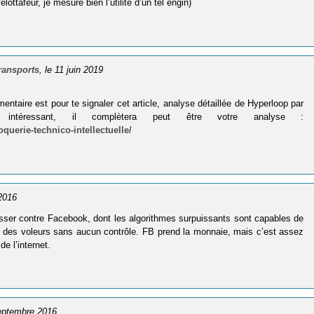
ottafeur, je mesure bien l’utilité d’un tel engin)
ransports
, le 11 juin 2019
taire est pour te signaler cet article, analyse détaillée de Hyperloop par
téressant, il complètera peut être votre analyse :
querie-technico-intellectuelle/
 2016
sser contre Facebook, dont les algorithmes surpuissants sont capables de
ur des voleurs sans aucun contrôle. FB prend la monnaie, mais c’est assez
e l’internet.
septembre 2016