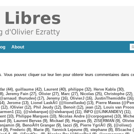
log
About
es. Vous pouvez cliquer sur leur lien pour obtenir leurs commentaires dans ce
far
(44),
guillaume
(42),
Laurent
(40),
philippe
(32),
Herve Kabla
(30),
8),
Jeremy Fain
(27),
Olivier
(27),
Marc
(27),
Nicolas
(25),
Christophe
(22),
@arnaud_thurudev)
(17),
Jeremy
(16),
OlivierJ
(16),
JustinThemiddle
(16)
14),
Jerome
(13),
Lionel LaskÃ© (@lionellaske)
(13),
Pierre Mawas (@Pe
(12),
/Olivier
(12),
Phil Jeudy
(12),
Benoit
(12),
jean
(12),
Louis van Proos
armen1
(11),
(@slebarque) (@slebarque)
(11),
INFO (@LINKANDEV)
(11),
ent
(10),
Philippe Marques
(10),
Nicolas Andre (@corpogame)
(10),
Miche
aud
(9),
Laurent Bervas
(9),
Mickael
(9),
Hugues
(9),
ZISERMAN
(9),
Olivie
enjamin
(9),
BenoÃ®t Granger
(9),
laozi
(9),
Pierre YgriÃ©
(9),
(@olivez)
ot
(9),
Frederic
(8),
Marie
(8),
Yannick Lejeune
(8),
stephane
(8),
BScache
(