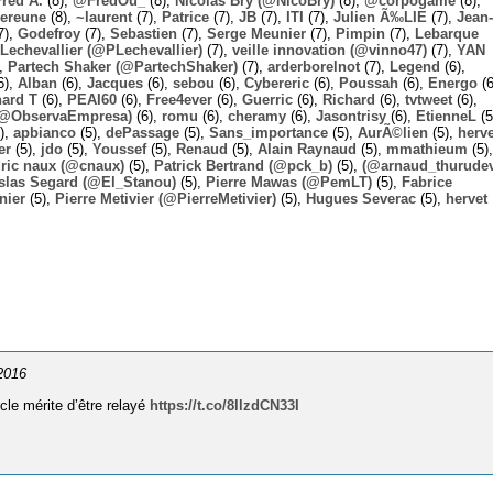
Fred A.
(8),
@FredOu_
(8),
Nicolas Bry (@NicoBry)
(8),
@corpogame
(8),
ereune
(8),
~laurent
(7),
Patrice
(7),
JB
(7),
ITI
(7),
Julien Ã‰LIE
(7),
Jean-
7),
Godefroy
(7),
Sebastien
(7),
Serge Meunier
(7),
Pimpin
(7),
Lebarque
Lechevallier (@PLechevallier)
(7),
veille innovation (@vinno47)
(7),
YAN
),
Partech Shaker (@PartechShaker)
(7),
arderborelnot
(7),
Legend
(6),
6),
Alban
(6),
Jacques
(6),
sebou
(6),
Cybereric
(6),
Poussah
(6),
Energo
(6
hard T
(6),
PEAI60
(6),
Free4ever
(6),
Guerric
(6),
Richard
(6),
tvtweet
(6),
 (@ObservaEmpresa)
(6),
romu
(6),
cheramy
(6),
Jasontrisy
(6),
EtienneL
(5
),
apbianco
(5),
dePassage
(5),
Sans_importance
(5),
AurÃ©lien
(5),
herv
er
(5),
jdo
(5),
Youssef
(5),
Renaud
(5),
Alain Raynaud
(5),
mmathieum
(5),
ric naux (@cnaux)
(5),
Patrick Bertrand (@pck_b)
(5),
(@arnaud_thurudev
slas Segard (@El_Stanou)
(5),
Pierre Mawas (@PemLT)
(5),
Fabrice
nier
(5),
Pierre Metivier (@PierreMetivier)
(5),
Hugues Severac
(5),
hervet
 2016
cle mérite d’être relayé
https://t.co/8llzdCN33I