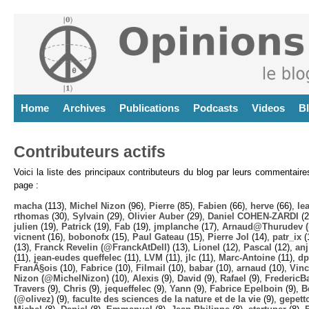
Home
Archives
Publications
Podcasts
Videos
B
Contributeurs actifs
Voici la liste des principaux contributeurs du blog par leurs commentair
page :
macha
(113),
Michel Nizon
(96),
Pierre
(85),
Fabien
(66),
herve
(66),
lea
rthomas
(30),
Sylvain
(29),
Olivier Auber
(29),
Daniel COHEN-ZARDI
(2
julien
(19),
Patrick
(19),
Fab
(19),
jmplanche
(17),
Arnaud@Thurudev (
vicnent
(16),
bobonofx
(15),
Paul Gateau
(15),
Pierre Jol
(14),
patr_ix
(
(13),
Franck Revelin (@FranckAtDell)
(13),
Lionel
(12),
Pascal
(12),
anj
(11),
jean-eudes queffelec
(11),
LVM
(11),
jlc
(11),
Marc-Antoine
(11),
dp
FranÃ§ois
(10),
Fabrice
(10),
Filmail
(10),
babar
(10),
arnaud
(10),
Vinc
Nizon (@MichelNizon)
(10),
Alexis
(9),
David
(9),
Rafael
(9),
FredericB
Travers
(9),
Chris
(9),
jequeffelec
(9),
Yann
(9),
Fabrice Epelboin
(9),
B
(@olivez)
(9),
faculte des sciences de la nature et de la vie
(9),
gepett