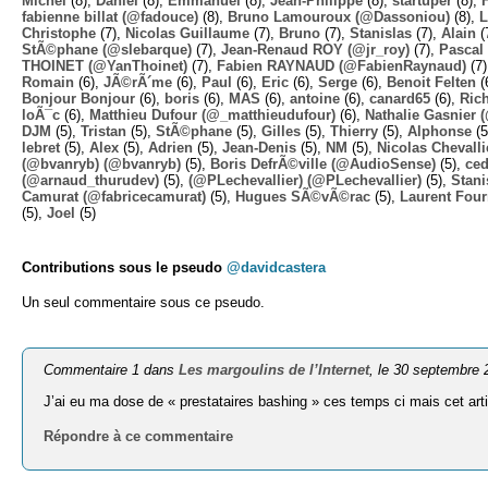
Michel
(8),
Daniel
(8),
Emmanuel
(8),
Jean-Philippe
(8),
startuper
(8),
fabienne billat (@fadouce)
(8),
Bruno Lamouroux (@Dassoniou)
(8),
L
Christophe
(7),
Nicolas Guillaume
(7),
Bruno
(7),
Stanislas
(7),
Alain
(
StÃ©phane (@slebarque)
(7),
Jean-Renaud ROY (@jr_roy)
(7),
Pascal 
THOINET (@YanThoinet)
(7),
Fabien RAYNAUD (@FabienRaynaud)
(7
Romain
(6),
JÃ©rÃ´me
(6),
Paul
(6),
Eric
(6),
Serge
(6),
Benoit Felten
(
Bonjour Bonjour
(6),
boris
(6),
MAS
(6),
antoine
(6),
canard65
(6),
Ric
loÃ¯c
(6),
Matthieu Dufour (@_matthieudufour)
(6),
Nathalie Gasnier
DJM
(5),
Tristan
(5),
StÃ©phane
(5),
Gilles
(5),
Thierry
(5),
Alphonse
(5
lebret
(5),
Alex
(5),
Adrien
(5),
Jean-Denis
(5),
NM
(5),
Nicolas Chevalli
(@bvanryb) (@bvanryb)
(5),
Boris DefrÃ©ville (@AudioSense)
(5),
ced
(@arnaud_thurudev)
(5),
(@PLechevallier) (@PLechevallier)
(5),
Stani
Camurat (@fabricecamurat)
(5),
Hugues SÃ©vÃ©rac
(5),
Laurent Four
(5),
Joel
(5)
Contributions sous le pseudo
@davidcastera
Un seul commentaire sous ce pseudo.
Commentaire 1 dans
Les margoulins de l’Internet
, le 30 septembre
J’ai eu ma dose de « prestataires bashing » ces temps ci mais cet arti
Répondre à ce commentaire