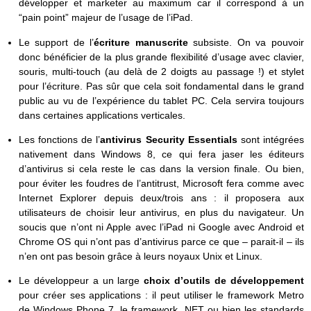
développer et marketer au maximum car il correspond à un
“pain point” majeur de l’usage de l’iPad.
Le support de l’
écriture manuscrite
subsiste. On va pouvoir
donc bénéficier de la plus grande flexibilité d’usage avec clavier,
souris, multi-touch (au delà de 2 doigts au passage !) et stylet
pour l’écriture. Pas sûr que cela soit fondamental dans le grand
public au vu de l’expérience du tablet PC. Cela servira toujours
dans certaines applications verticales.
Les fonctions de l’
antivirus Security Essentials
sont intégrées
nativement dans Windows 8, ce qui fera jaser les éditeurs
d’antivirus si cela reste le cas dans la version finale. Ou bien,
pour éviter les foudres de l’antitrust, Microsoft fera comme avec
Internet Explorer depuis deux/trois ans : il proposera aux
utilisateurs de choisir leur antivirus, en plus du navigateur. Un
soucis que n’ont ni Apple avec l’iPad ni Google avec Android et
Chrome OS qui n’ont pas d’antivirus parce ce que – parait-il – ils
n’en ont pas besoin grâce à leurs noyaux Unix et Linux.
Le développeur a un large
choix d’outils de développement
pour créer ses applications : il peut utiliser le framework Metro
de Windows Phone 7, le framework .NET ou bien les standards