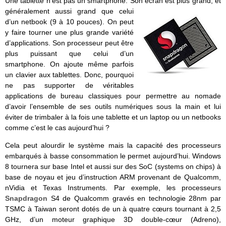
Une tablette n’est pas un smartphone. Son écran est plus grand, et
généralement aussi grand q
ue celui
d’un netbook (9 à 10 pouces). On peut
y faire tourner une plus grande variété
d’applications. Son processeur peut être
plus puissant que celui d’un
smartphone. On ajoute même parfois
un clavier aux tablettes. Donc, pourquoi
ne pas supporter de véritables
applications de bureau classiques pour permettre au nomade
d’avoir l’ensemble de ses outils numériques sous la main et lui
éviter de trimbaler à la fois une tablette et un laptop ou un netbooks
comme c’est le cas aujourd’hui ?
Cela peut alourdir le système mais la capacité des processeurs
embarqués à basse consommation le permet aujourd’hui. Windows
8 tournera sur base Intel et aussi sur des SoC (systems on chips) à
base de noyau et jeu d’instruction ARM provenant de Qualcomm,
nVidia et Texas Instruments. Par exemple, les processeurs
Snapdragon
S4 de Qualcomm gravés en technologie 28nm par
TSMC à Taiwan seront dotés de un à quatre cœurs tournant à 2,5
GHz, d’un moteur graphique 3D double-cœur (Adreno),