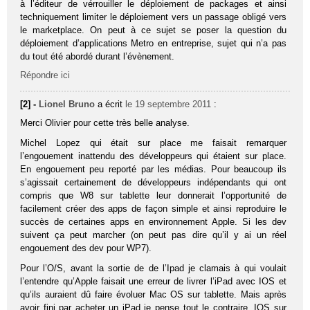
à l’éditeur de vérrouiller le déploiement de packages et ainsi
techniquement limiter le déploiement vers un passage obligé vers
le marketplace. On peut à ce sujet se poser la question du
déploiement d’applications Metro en entreprise, sujet qui n’a pas
du tout été abordé durant l’évènement.
Répondre ici
[2] -
Lionel Bruno
a écrit
le 19 septembre 2011
:
Merci Olivier pour cette très belle analyse.
Michel Lopez qui était sur place me faisait remarquer
l’engouement inattendu des développeurs qui étaient sur place.
En engouement peu reporté par les médias. Pour beaucoup ils
s’agissait certainement de développeurs indépendants qui ont
compris que W8 sur tablette leur donnerait l’opportunité de
facilement créer des apps de façon simple et ainsi reproduire le
succès de certaines apps en environnement Apple. Si les dev
suivent ça peut marcher (on peut pas dire qu’il y ai un réel
engouement des dev pour WP7).
Pour l’O/S, avant la sortie de de l’Ipad je clamais à qui voulait
l’entendre qu’Apple faisait une erreur de livrer l’iPad avec IOS et
qu’ils auraient dû faire évoluer Mac OS sur tablette. Mais après
avoir fini par acheter un iPad je pense tout le contraire, IOS sur