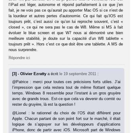
l’iPad est léger, autonome et répond parfaitement à ce que j’en
fait, je ne vois pas ce qu’aurait pu apporter Mac OS si ce n’est de
la lourdeur et autres pertes d’autonomie. Ce qui fait qu’IOS est
toujours prêt, c’est aussi ce qu’on lui reproche souvent, c’est «
closed », ce qui ne sera pas le cas de W8. Même si MS à fait
évoluer le blue screen et que W7 nous ai démontré une bien
meilleure stabilité, je doute sur la capacité d’un W8 tablette «
toujours prêt ». Hors c’est ce que doit être une tablette. A MS de
nous surprendre.
Répondre ici
[3] - Olivier Ezratty
a écrit
le 19 septembre 2011
:
@Patrice : merci pour toutes ces précisions forts utiles. J’ai
l’impression que cela restera tout de même flottant quelque
temps. Windows 8 ressemble pour l’instant à un gros gruyère
avec de grands trous. Est-ce que cela va devenir du comté ou
rester du gruyère, là est la question !
@Lionel : le rationnel du choix de l’OS était différent pour
Apple. Chacun partant de son point fort sur le marché, il était
logique de s’appuyer sur les développeurs d’applications
iPhone, donc de partir avec iOS. Microsoft part de Windows