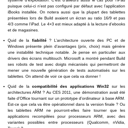
système d’exploitation. C’est d’ailleurs aussi le cas pour l’iPad
puisque celui-ci n’est pas configuré par défaut avec l’application
iBooks installée. On notera aussi que la plupart des tablettes
présentées lors de Build avaient un écran au ratio 16/9 et pas
4/3 comme l’iPad. Le 4×3 est mieux adapté à la lecture d’ebooks
et de magasines.
Quid de la
fiabilité
? L’architecture ouverte des PC et de
Windows présente plein d’avantages (prix, choix) mais génère
une instabilité technique notable. Je pense en particulier aux
drivers des écrans multitouch. Microsoft a montré pendant Build
ses robots de test avec doigts mécanisés qui permettront de
mener une nouvelle génération de tests automatisés sur les
tablettes. On attend de voir ce que cela va donner !
Quid de la
compatibilité des applications Win32
sur les
architectures ARM ? Au CES 2011, une démonstration avait été
faite d’Office tournant sur un prototype d’ordinateur à base ARM.
Est-ce que cela va être opérationnel dans la version finale ? Ou
les tablettes ARM ne pourront-elles faire tourner que les
applications recompilées pour processeurs ARM, avec des
variantes possibles entre processeurs (Qualcomm, nVidia,