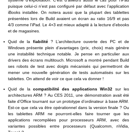
système d’exploitation. C’est d’ailleurs aussi le cas pour l’iPad
puisque celui-ci n’est pas configuré par défaut avec l’application
iBooks installée. On notera aussi que la plupart des tablettes
présentées lors de Build avaient un écran au ratio 16/9 et pas
4/3 comme l’iPad. Le 4×3 est mieux adapté à la lecture d’ebooks
et de magasines.
Quid de la
fiabilité
? L’architecture ouverte des PC et de
Windows présente plein d’avantages (prix, choix) mais génère
une instabilité technique notable. Je pense en particulier aux
drivers des écrans multitouch. Microsoft a montré pendant Build
ses robots de test avec doigts mécanisés qui permettront de
mener une nouvelle génération de tests automatisés sur les
tablettes. On attend de voir ce que cela va donner !
Quid de la
compatibilité des applications Win32
sur les
architectures ARM ? Au CES 2011, une démonstration avait été
faite d’Office tournant sur un prototype d’ordinateur à base ARM.
Est-ce que cela va être opérationnel dans la version finale ? Ou
les tablettes ARM ne pourront-elles faire tourner que les
applications recompilées pour processeurs ARM, avec des
variantes possibles entre processeurs (Qualcomm, nVidia,