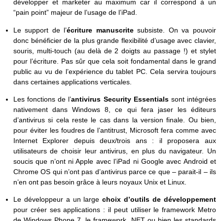
développer et marketer au maximum car il correspond à un
“pain point” majeur de l’usage de l’iPad.
Le support de l’
écriture manuscrite
subsiste. On va pouvoir
donc bénéficier de la plus grande flexibilité d’usage avec clavier,
souris, multi-touch (au delà de 2 doigts au passage !) et stylet
pour l’écriture. Pas sûr que cela soit fondamental dans le grand
public au vu de l’expérience du tablet PC. Cela servira toujours
dans certaines applications verticales.
Les fonctions de l’
antivirus Security Essentials
sont intégrées
nativement dans Windows 8, ce qui fera jaser les éditeurs
d’antivirus si cela reste le cas dans la version finale. Ou bien,
pour éviter les foudres de l’antitrust, Microsoft fera comme avec
Internet Explorer depuis deux/trois ans : il proposera aux
utilisateurs de choisir leur antivirus, en plus du navigateur. Un
soucis que n’ont ni Apple avec l’iPad ni Google avec Android et
Chrome OS qui n’ont pas d’antivirus parce ce que – parait-il – ils
n’en ont pas besoin grâce à leurs noyaux Unix et Linux.
Le développeur a un large
choix d’outils de développement
pour créer ses applications : il peut utiliser le framework Metro
de Windows Phone 7, le framework .NET ou bien les standards