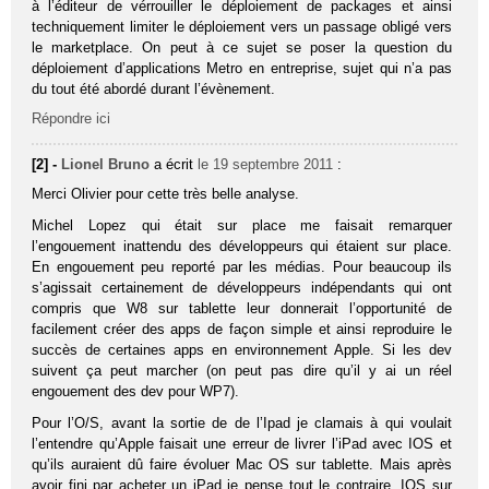
à l’éditeur de vérrouiller le déploiement de packages et ainsi
techniquement limiter le déploiement vers un passage obligé vers
le marketplace. On peut à ce sujet se poser la question du
déploiement d’applications Metro en entreprise, sujet qui n’a pas
du tout été abordé durant l’évènement.
Répondre ici
[2] -
Lionel Bruno
a écrit
le 19 septembre 2011
:
Merci Olivier pour cette très belle analyse.
Michel Lopez qui était sur place me faisait remarquer
l’engouement inattendu des développeurs qui étaient sur place.
En engouement peu reporté par les médias. Pour beaucoup ils
s’agissait certainement de développeurs indépendants qui ont
compris que W8 sur tablette leur donnerait l’opportunité de
facilement créer des apps de façon simple et ainsi reproduire le
succès de certaines apps en environnement Apple. Si les dev
suivent ça peut marcher (on peut pas dire qu’il y ai un réel
engouement des dev pour WP7).
Pour l’O/S, avant la sortie de de l’Ipad je clamais à qui voulait
l’entendre qu’Apple faisait une erreur de livrer l’iPad avec IOS et
qu’ils auraient dû faire évoluer Mac OS sur tablette. Mais après
avoir fini par acheter un iPad je pense tout le contraire, IOS sur