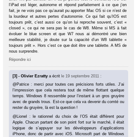
l’iPad est léger, autonome et répond parfaitement à ce que j’en
fait, je ne vois pas ce qu’aurait pu apporter Mac OS si ce n’est de
la lourdeur et autres pertes d’autonomie. Ce qui fait qu’IOS est
toujours prêt, c’est aussi ce qu’on lui reproche souvent, c’est «
closed », ce qui ne sera pas le cas de W8. Même si MS à fait
évoluer le blue screen et que W7 nous ai démontré une bien
meilleure stabilité, je doute sur la capacité d’un W8 tablette «
toujours prêt ». Hors c’est ce que doit être une tablette. A MS de
nous surprendre.
Répondre ici
[3] - Olivier Ezratty
a écrit
le 19 septembre 2011
:
@Patrice : merci pour toutes ces précisions forts utiles. J’ai
l’impression que cela restera tout de même flottant quelque
temps. Windows 8 ressemble pour l’instant à un gros gruyère
avec de grands trous. Est-ce que cela va devenir du comté ou
rester du gruyère, là est la question !
@Lionel : le rationnel du choix de l’OS était différent pour
Apple. Chacun partant de son point fort sur le marché, il était
logique de s’appuyer sur les développeurs d’applications
iPhone, donc de partir avec iOS. Microsoft part de Windows