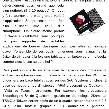
Une tablette n’est pas un smartphone. Son écran est plus grand, et
généralement aussi grand q
ue celui
d’un netbook (9 à 10 pouces). On peut
y faire tourner une plus grande variété
d’applications. Son processeur peut être
plus puissant que celui d’un
smartphone. On ajoute même parfois
un clavier aux tablettes. Donc, pourquoi
ne pas supporter de véritables
applications de bureau classiques pour permettre au nomade
d’avoir l’ensemble de ses outils numériques sous la main et lui
éviter de trimbaler à la fois une tablette et un laptop ou un netbooks
comme c’est le cas aujourd’hui ?
Cela peut alourdir le système mais la capacité des processeurs
embarqués à basse consommation le permet aujourd’hui. Windows
8 tournera sur base Intel et aussi sur des SoC (systems on chips) à
base de noyau et jeu d’instruction ARM provenant de Qualcomm,
nVidia et Texas Instruments. Par exemple, les processeurs
Snapdragon
S4 de Qualcomm gravés en technologie 28nm par
TSMC à Taiwan seront dotés de un à quatre cœurs tournant à 2,5
GHz, d’un moteur graphique 3D double-cœur (Adreno),