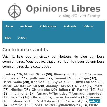
Home
Archives
Publications
Podcasts
Videos
Blog
About
Contributeurs actifs
Voici la liste des principaux contributeurs du blog par leurs
commentaires. Vous pouvez cliquer sur leur lien pour obtenir leurs
commentaires dans cette page :
macha
(113),
Michel Nizon
(96),
Pierre
(85),
Fabien
(66),
herve
(66),
leafar
(44),
guillaume
(42),
Laurent
(40),
philippe
(32),
Herve Kabla
(30),
rthomas
(30),
Sylvain
(29),
Olivier Auber
(29),
Daniel COHEN-ZARDI
(28),
Jeremy Fain
(27),
Olivier
(27),
Marc
(27),
Nicolas
(25),
Christophe
(22),
julien
(19),
Patrick
(19),
Fab
(19),
jmplanche
(17),
Arnaud@Thurudev (@arnaud_thurudev)
(17),
Jeremy
(16),
OlivierJ
(16),
JustinThemiddle
(16),
vicnent
(16),
bobonofx
(15),
Paul Gateau
(15),
Pierre Jol
(14),
patr_ix
(14),
Jerome
(13),
Lionel LaskÃ© (@lionellaske)
(13),
Pierre