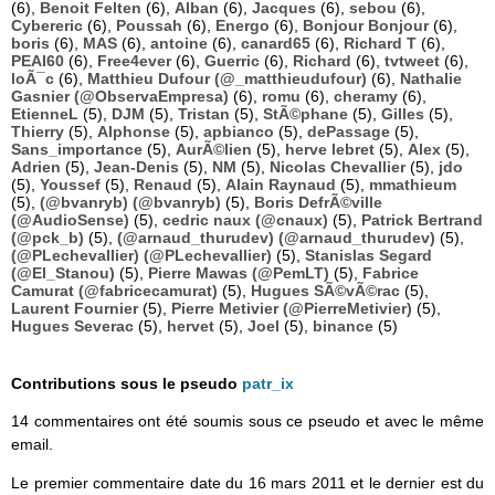
(6),
Benoit Felten
(6),
Alban
(6),
Jacques
(6),
sebou
(6),
Cybereric
(6),
Poussah
(6),
Energo
(6),
Bonjour Bonjour
(6),
boris
(6),
MAS
(6),
antoine
(6),
canard65
(6),
Richard T
(6),
PEAI60
(6),
Free4ever
(6),
Guerric
(6),
Richard
(6),
tvtweet
(6),
loÃ¯c
(6),
Matthieu Dufour (@_matthieudufour)
(6),
Nathalie
Gasnier (@ObservaEmpresa)
(6),
romu
(6),
cheramy
(6),
EtienneL
(5),
DJM
(5),
Tristan
(5),
StÃ©phane
(5),
Gilles
(5),
Thierry
(5),
Alphonse
(5),
apbianco
(5),
dePassage
(5),
Sans_importance
(5),
AurÃ©lien
(5),
herve lebret
(5),
Alex
(5),
Adrien
(5),
Jean-Denis
(5),
NM
(5),
Nicolas Chevallier
(5),
jdo
(5),
Youssef
(5),
Renaud
(5),
Alain Raynaud
(5),
mmathieum
(5),
(@bvanryb) (@bvanryb)
(5),
Boris DefrÃ©ville
(@AudioSense)
(5),
cedric naux (@cnaux)
(5),
Patrick Bertrand
(@pck_b)
(5),
(@arnaud_thurudev) (@arnaud_thurudev)
(5),
(@PLechevallier) (@PLechevallier)
(5),
Stanislas Segard
(@El_Stanou)
(5),
Pierre Mawas (@PemLT)
(5),
Fabrice
Camurat (@fabricecamurat)
(5),
Hugues SÃ©vÃ©rac
(5),
Laurent Fournier
(5),
Pierre Metivier (@PierreMetivier)
(5),
Hugues Severac
(5),
hervet
(5),
Joel
(5),
binance
(5)
Contributions sous le pseudo
patr_ix
14 commentaires ont été soumis sous ce pseudo et avec le même
email.
Le premier commentaire date du 16 mars 2011 et le dernier est du