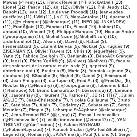
Mawas (@Pem)
(13),
Franck Revelin (@FranckAtDell)
(13),
Lionel
(12),
Pascal
(12),
anj
(12),
/Olivier
(12),
Phil Jeudy
(12),
Benoit
(12),
jean
(12),
Louis van Proosdij
(11),
jean-eudes
queffelec
(11),
LVM
(11),
jlc
(11),
Marc-Antoine
(11),
dparmen1
(11),
(@slebarque) (@slebarque)
(11),
INFO (@LINKANDEV)
(11),
FranÃ§ois
(10),
Fabrice
(10),
Filmail
(10),
babar
(10),
arnaud
(10),
Vincent
(10),
Philippe Marques
(10),
Nicolas Andre
(@corpogame)
(10),
Michel Nizon (@MichelNizon)
(10),
arderborelnot
(10),
Alexis
(9),
David
(9),
Rafael
(9),
FredericBaud
(9),
Laurent Bervas
(9),
Mickael
(9),
Hugues
(9),
ZISERMAN
(9),
Olivier Travers
(9),
Chris
(9),
jequeffelec
(9),
Yann
(9),
Fabrice Epelboin
(9),
Benjamin
(9),
BenoÃ®t Granger
(9),
laozi
(9),
Pierre YgriÃ©
(9),
(@olivez) (@olivez)
(9),
faculte
des sciences de la nature et de la vie
(9),
gepettot
(9),
arderbor elnot
(9),
Frederic
(8),
Marie
(8),
Yannick Lejeune
(8),
stephane
(8),
BScache
(8),
Michel
(8),
Daniel
(8),
Emmanuel
(8),
Jean-Philippe
(8),
startuper
(8),
Fred A.
(8),
@FredOu_
(8),
Nicolas Bry (@NicoBry)
(8),
@corpogame
(8),
fabienne billat
(@fadouce)
(8),
Bruno Lamouroux (@Dassoniou)
(8),
Lereune
(8),
Jasontrisy
(8),
~laurent
(7),
Patrice
(7),
JB
(7),
ITI
(7),
Julien
Ã‰LIE
(7),
Jean-Christophe
(7),
Nicolas Guillaume
(7),
Bruno
(7),
Stanislas
(7),
Alain
(7),
Godefroy
(7),
Sebastien
(7),
Serge
Meunier
(7),
Pimpin
(7),
Lebarque StÃ©phane (@slebarque)
(7),
Jean-Renaud ROY (@jr_roy)
(7),
Pascal Lechevallier
(@PLechevallier)
(7),
veille innovation (@vinno47)
(7),
YAN
THOINET (@YanThoinet)
(7),
Fabien RAYNAUD
(@FabienRaynaud)
(7),
Partech Shaker (@PartechShaker)
(7),
Legend
(6),
Romain
(6),
JÃ©rÃ´me
(6),
Paul
(6),
Eric
(6),
Serge