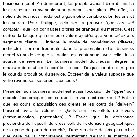
business model. Au demeurant, les projets avaient bien du mal à
les présenter convenablement pendant leur pitch. En effet, la
notion de business model est à géométrie variable selon les uns et
les autres. Pour Philippe, cela sert à prouver “
que l’on sait
compter
”, que l’on connait les ordres de grandeur du marché. C’est
surtout la logique qui connecte valeur ajoutée que vous créez aux
segments clients. Il intègre le mode de monétisation (directe,
indirecte). L’erreur fréquente dans la présentation d’un business
model vient de ce que la notion est confondue avec celle de la
source de revenus. Le business model doit aussi intégrer la
structure de cout de la société : le cout d’acquisition de client puis
le cout du produit ou du service. Et créer de la valeur suppose que
votre revenu soit supérieur aux couts !
Présenter son business model est aussi l’occasion de “typer” son
modèle économique : est-ce que le revenu est récurrent ? Est-ce
que les couts d’acquisition des clients et les couts de “delivery”
baissent avec le volume ? Quels sont les effets de leviers
(communication, partenaires) ? Est-ce que la croissance
proviendra de l’upsell, du cross-sell, de l’extension géographique,
de la prise de parts de marché, d’une structure de prix plus faible
que celle de la concurrence permettant d’élargir le marché ?