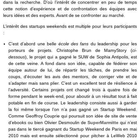
dans la recherche. D’où l’intérêt de concentrer en peu de temps
cette notion d’expérience et de confrontation des équipes avec
leurs idées et des experts. Avant de se confronter au marché.
L’intérêt des startups weekends est multiple pour leurs participants
:
C’est d’abord une belle
école des fans
du leadership pour les
porteurs de projets. Christophe Brun de MamyStory (
ci-
dessous
), le projet qui a gagné le SUW de Sophia Antipolis, est
de cette veine. A fond dans son idée, capable de fédérer son
équipe autour de lui, de répartir les tâches, de prendre les
coups, d’écouter les avis des mentors, de corriger vite et de
s’adapter mais sans plier. C’est un excellent test de résilience à
l’adversité. Certains projets ont changé trois à quatre fois de
forme pendant le week-end, pour aboutir à un résultat tout à fait
potable en fin de course. Le leadership consiste aussi à garder
la foi même lorsque l’on n’a pas gagné un Startup Weekend.
Comme Geoffroy Couprie qui poursuit son idée de site de vente
d’ebooks ou bien Olivier Desmoulin de
SuperMarmitte
qui n’est
pas dans le tiercé gagnant du Startup Weekend de Paris en mai
2010 mais est ensuite sélectionné pour pitcher à LeWeb 2010