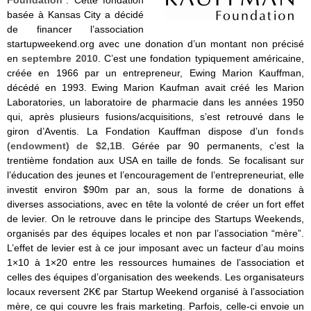
basée à Kansas City a décidé
de financer l’association
startupweekend.org avec une donation d’un montant non précisé
en
septembre 2010
. C’est une fondation typiquement américaine,
créée en 1966 par un entrepreneur, Ewing Marion Kauffman,
décédé en 1993. Ewing Marion Kaufman avait créé les Marion
Laboratories, un laboratoire de pharmacie dans les années 1950
qui, après plusieurs fusions/acquisitions, s’est retrouvé dans le
giron d’Aventis. La Fondation Kauffman dispose d’un
fonds
(endowment) de $2,1B
. Gérée par 90 permanents, c’est la
trentième fondation aux USA en taille de fonds. Se focalisant sur
l’éducation des jeunes et l’encouragement de l’entrepreneuriat, elle
investit environ $90m par an, sous la forme de donations à
diverses associations, avec en tête la volonté de créer un fort effet
de levier. On le retrouve dans le principe des Startups Weekends,
organisés par des équipes locales et non par l’association “mère”.
L’effet de levier est à ce jour imposant avec un facteur d’au moins
1×10 à 1×20 entre les ressources humaines de l’association et
celles des équipes d’organisation des weekends. Les organisateurs
locaux reversent 2K€ par Startup Weekend organisé à l’association
mère, ce qui couvre les frais marketing. Parfois, celle-ci envoie un