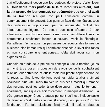
J’ai effectivement découragé les porteurs de projets d’aller lever
au tout début mais plutôt de le faire lorsqu’ils auraient, soit
fait la preuve de leur concept, soit démontré que celui-ci avait
de la traction
(ce que l’on peut considérer comme un
commencement de preuve). Les gens en face de moi étaient tous
des porteurs de projets ayant peu de besoins de R&D et des
infrastructures légères. Je pense que cela s’adapte à leur
situation et mon discours serait sans doute très différent vers un
entrepreneur souhaitant lancer un nouveau véhicule électrique.
Par ailleurs, j’en ai aussi un peu assez de recevoir des tonnes de
business plan immatures qui semblent destinés à lever des fonds
et non construire une entreprise… Cela doit jouer sur mon
expression 🙂
Une fois au stade de la preuve du concept ou de la traction, je les
ai invité à ce poser la question de savoir ce qu’ils souhaitaient
faire de leur entreprise et quelle était leur propre appréhension de
la réussite. Une levée de fond peut les aider à aller vraiment
beaucoup plus vite, mais trouver un business model qui ramène
des revenus peut les aider à se développer – plus lentement –
également, sans que ce soit forcément un manque d’ambition. La
très grande majorité des startups pensent qu’il est indispensable
de lever et c’est parfois le cas (Labotec, dont je suis l’un des
fondateurs, l’a fait plusieurs fois) mais il existe d’autres