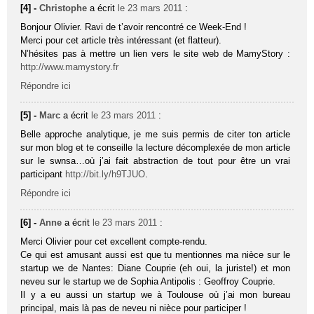
[4] -
Christophe
a écrit
le 23 mars 2011
:
Bonjour Olivier. Ravi de t’avoir rencontré ce Week-End !
Merci pour cet article très intéressant (et flatteur).
N’hésites pas à mettre un lien vers le site web de MamyStory :
http://www.mamystory.fr
Répondre ici
[5] -
Marc
a écrit
le 23 mars 2011
:
Belle approche analytique, je me suis permis de citer ton article
sur mon blog et te conseille la lecture décomplexée de mon article
sur le swnsa…où j’ai fait abstraction de tout pour être un vrai
participant
http://bit.ly/h9TJUO
.
Répondre ici
[6] -
Anne
a écrit
le 23 mars 2011
:
Merci Olivier pour cet excellent compte-rendu.
Ce qui est amusant aussi est que tu mentionnes ma nièce sur le
startup we de Nantes: Diane Couprie (eh oui, la juriste!) et mon
neveu sur le startup we de Sophia Antipolis : Geoffroy Couprie.
Il y a eu aussi un startup we à Toulouse où j’ai mon bureau
principal, mais là pas de neveu ni nièce pour participer !