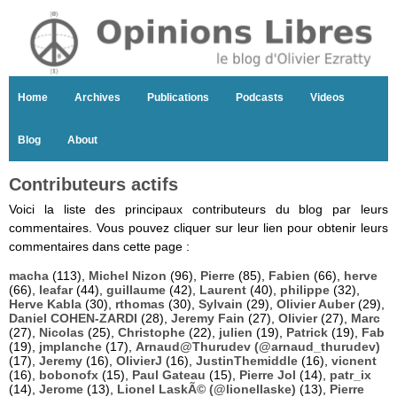
Home
Archives
Publications
Podcasts
Videos
Blog
About
Contributeurs actifs
Voici la liste des principaux contributeurs du blog par leurs
commentaires. Vous pouvez cliquer sur leur lien pour obtenir leurs
commentaires dans cette page :
macha
(113),
Michel Nizon
(96),
Pierre
(85),
Fabien
(66),
herve
(66),
leafar
(44),
guillaume
(42),
Laurent
(40),
philippe
(32),
Herve Kabla
(30),
rthomas
(30),
Sylvain
(29),
Olivier Auber
(29),
Daniel COHEN-ZARDI
(28),
Jeremy Fain
(27),
Olivier
(27),
Marc
(27),
Nicolas
(25),
Christophe
(22),
julien
(19),
Patrick
(19),
Fab
(19),
jmplanche
(17),
Arnaud@Thurudev (@arnaud_thurudev)
(17),
Jeremy
(16),
OlivierJ
(16),
JustinThemiddle
(16),
vicnent
(16),
bobonofx
(15),
Paul Gateau
(15),
Pierre Jol
(14),
patr_ix
(14),
Jerome
(13),
Lionel LaskÃ© (@lionellaske)
(13),
Pierre