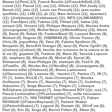
Mawas (@Pem)
(13),
Franck Revelin (@FranckAtDell)
(13),
Lionel
(12),
Pascal
(12),
anj
(12),
/Olivier
(12),
Phil Jeudy
(12),
Benoit
(12),
jean
(12),
Louis van Proosdij
(11),
jean-eudes
queffelec
(11),
LVM
(11),
jlc
(11),
Marc-Antoine
(11),
dparmen1
(11),
(@slebarque) (@slebarque)
(11),
INFO (@LINKANDEV)
(11),
FranÃ§ois
(10),
Fabrice
(10),
Filmail
(10),
babar
(10),
arnaud
(10),
Vincent
(10),
Philippe Marques
(10),
Nicolas Andre
(@corpogame)
(10),
Michel Nizon (@MichelNizon)
(10),
Alexis
(9),
David
(9),
Rafael
(9),
FredericBaud
(9),
Laurent Bervas
(9),
Mickael
(9),
Hugues
(9),
ZISERMAN
(9),
Olivier Travers
(9),
Chris
(9),
jequeffelec
(9),
Yann
(9),
Fabrice Epelboin
(9),
Benjamin
(9),
BenoÃ®t Granger
(9),
laozi
(9),
Pierre YgriÃ©
(9),
(@olivez) (@olivez)
(9),
faculte des sciences de la nature et de
la vie
(9),
gepettot
(9),
Frederic
(8),
Marie
(8),
Yannick Lejeune
(8),
stephane
(8),
BScache
(8),
Michel
(8),
Daniel
(8),
Emmanuel
(8),
Jean-Philippe
(8),
startuper
(8),
Fred A.
(8),
@FredOu_
(8),
Nicolas Bry (@NicoBry)
(8),
@corpogame
(8),
fabienne billat (@fadouce)
(8),
Bruno Lamouroux
(@Dassoniou)
(8),
Lereune
(8),
~laurent
(7),
Patrice
(7),
JB
(7),
ITI
(7),
Julien Ã‰LIE
(7),
Jean-Christophe
(7),
Nicolas
Guillaume
(7),
Bruno
(7),
Stanislas
(7),
Alain
(7),
Godefroy
(7),
Sebastien
(7),
Serge Meunier
(7),
Pimpin
(7),
Lebarque
StÃ©phane (@slebarque)
(7),
Jean-Renaud ROY (@jr_roy)
(7),
Pascal Lechevallier (@PLechevallier)
(7),
veille innovation
(@vinno47)
(7),
YAN THOINET (@YanThoinet)
(7),
Fabien
RAYNAUD (@FabienRaynaud)
(7),
Partech Shaker
(@PartechShaker)
(7),
Legend
(6),
Romain
(6),
JÃ©rÃ´me
(6),
Paul
(6),
Eric
(6),
Serge
(6),
Benoit Felten
(6),
Alban
(6),