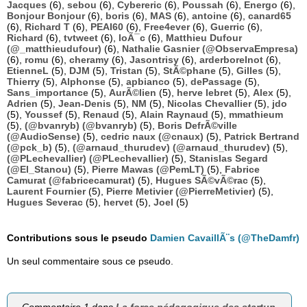
Jacques
(6),
sebou
(6),
Cybereric
(6),
Poussah
(6),
Energo
(6),
Bonjour Bonjour
(6),
boris
(6),
MAS
(6),
antoine
(6),
canard65
(6),
Richard T
(6),
PEAI60
(6),
Free4ever
(6),
Guerric
(6),
Richard
(6),
tvtweet
(6),
loÃ¯c
(6),
Matthieu Dufour
(@_matthieudufour)
(6),
Nathalie Gasnier (@ObservaEmpresa)
(6),
romu
(6),
cheramy
(6),
Jasontrisy
(6),
arderborelnot
(6),
EtienneL
(5),
DJM
(5),
Tristan
(5),
StÃ©phane
(5),
Gilles
(5),
Thierry
(5),
Alphonse
(5),
apbianco
(5),
dePassage
(5),
Sans_importance
(5),
AurÃ©lien
(5),
herve lebret
(5),
Alex
(5),
Adrien
(5),
Jean-Denis
(5),
NM
(5),
Nicolas Chevallier
(5),
jdo
(5),
Youssef
(5),
Renaud
(5),
Alain Raynaud
(5),
mmathieum
(5),
(@bvanryb) (@bvanryb)
(5),
Boris DefrÃ©ville
(@AudioSense)
(5),
cedric naux (@cnaux)
(5),
Patrick Bertrand
(@pck_b)
(5),
(@arnaud_thurudev) (@arnaud_thurudev)
(5),
(@PLechevallier) (@PLechevallier)
(5),
Stanislas Segard
(@El_Stanou)
(5),
Pierre Mawas (@PemLT)
(5),
Fabrice
Camurat (@fabricecamurat)
(5),
Hugues SÃ©vÃ©rac
(5),
Laurent Fournier
(5),
Pierre Metivier (@PierreMetivier)
(5),
Hugues Severac
(5),
hervet
(5),
Joel
(5)
Contributions sous le pseudo
Damien CavaillÃ¨s (@TheDamfr)
Un seul commentaire sous ce pseudo.