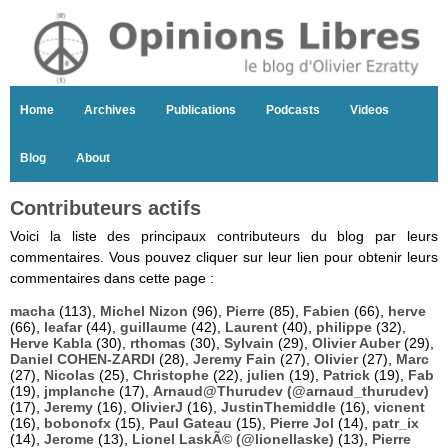
Home
Archives
Publications
Podcasts
Videos
Blog
About
Contributeurs actifs
Voici la liste des principaux contributeurs du blog par leurs
commentaires. Vous pouvez cliquer sur leur lien pour obtenir leurs
commentaires dans cette page :
macha
(113),
Michel Nizon
(96),
Pierre
(85),
Fabien
(66),
herve
(66),
leafar
(44),
guillaume
(42),
Laurent
(40),
philippe
(32),
Herve Kabla
(30),
rthomas
(30),
Sylvain
(29),
Olivier Auber
(29),
Daniel COHEN-ZARDI
(28),
Jeremy Fain
(27),
Olivier
(27),
Marc
(27),
Nicolas
(25),
Christophe
(22),
julien
(19),
Patrick
(19),
Fab
(19),
jmplanche
(17),
Arnaud@Thurudev (@arnaud_thurudev)
(17),
Jeremy
(16),
OlivierJ
(16),
JustinThemiddle
(16),
vicnent
(16),
bobonofx
(15),
Paul Gateau
(15),
Pierre Jol
(14),
patr_ix
(14),
Jerome
(13),
Lionel LaskÃ© (@lionellaske)
(13),
Pierre