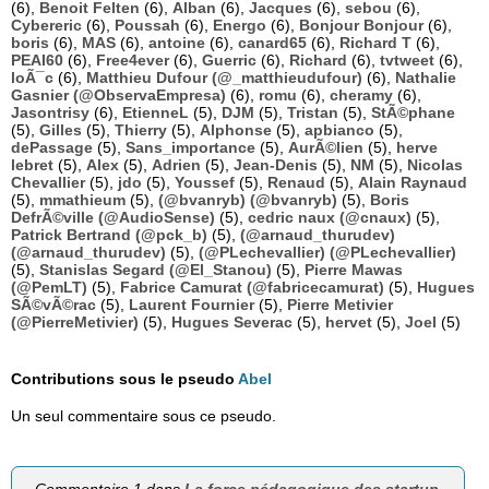
(6),
Benoit Felten
(6),
Alban
(6),
Jacques
(6),
sebou
(6),
Cybereric
(6),
Poussah
(6),
Energo
(6),
Bonjour Bonjour
(6),
boris
(6),
MAS
(6),
antoine
(6),
canard65
(6),
Richard T
(6),
PEAI60
(6),
Free4ever
(6),
Guerric
(6),
Richard
(6),
tvtweet
(6),
loÃ¯c
(6),
Matthieu Dufour (@_matthieudufour)
(6),
Nathalie
Gasnier (@ObservaEmpresa)
(6),
romu
(6),
cheramy
(6),
Jasontrisy
(6),
EtienneL
(5),
DJM
(5),
Tristan
(5),
StÃ©phane
(5),
Gilles
(5),
Thierry
(5),
Alphonse
(5),
apbianco
(5),
dePassage
(5),
Sans_importance
(5),
AurÃ©lien
(5),
herve
lebret
(5),
Alex
(5),
Adrien
(5),
Jean-Denis
(5),
NM
(5),
Nicolas
Chevallier
(5),
jdo
(5),
Youssef
(5),
Renaud
(5),
Alain Raynaud
(5),
mmathieum
(5),
(@bvanryb) (@bvanryb)
(5),
Boris
DefrÃ©ville (@AudioSense)
(5),
cedric naux (@cnaux)
(5),
Patrick Bertrand (@pck_b)
(5),
(@arnaud_thurudev)
(@arnaud_thurudev)
(5),
(@PLechevallier) (@PLechevallier)
(5),
Stanislas Segard (@El_Stanou)
(5),
Pierre Mawas
(@PemLT)
(5),
Fabrice Camurat (@fabricecamurat)
(5),
Hugues
SÃ©vÃ©rac
(5),
Laurent Fournier
(5),
Pierre Metivier
(@PierreMetivier)
(5),
Hugues Severac
(5),
hervet
(5),
Joel
(5)
Contributions sous le pseudo
Abel
Un seul commentaire sous ce pseudo.