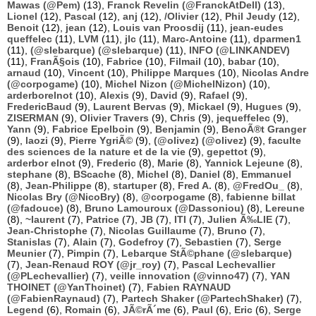
Mawas (@Pem)
(13),
Franck Revelin (@FranckAtDell)
(13),
Lionel
(12),
Pascal
(12),
anj
(12),
/Olivier
(12),
Phil Jeudy
(12),
Benoit
(12),
jean
(12),
Louis van Proosdij
(11),
jean-eudes
queffelec
(11),
LVM
(11),
jlc
(11),
Marc-Antoine
(11),
dparmen1
(11),
(@slebarque) (@slebarque)
(11),
INFO (@LINKANDEV)
(11),
FranÃ§ois
(10),
Fabrice
(10),
Filmail
(10),
babar
(10),
arnaud
(10),
Vincent
(10),
Philippe Marques
(10),
Nicolas Andre
(@corpogame)
(10),
Michel Nizon (@MichelNizon)
(10),
arderborelnot
(10),
Alexis
(9),
David
(9),
Rafael
(9),
FredericBaud
(9),
Laurent Bervas
(9),
Mickael
(9),
Hugues
(9),
ZISERMAN
(9),
Olivier Travers
(9),
Chris
(9),
jequeffelec
(9),
Yann
(9),
Fabrice Epelboin
(9),
Benjamin
(9),
BenoÃ®t Granger
(9),
laozi
(9),
Pierre YgriÃ©
(9),
(@olivez) (@olivez)
(9),
faculte
des sciences de la nature et de la vie
(9),
gepettot
(9),
arderbor elnot
(9),
Frederic
(8),
Marie
(8),
Yannick Lejeune
(8),
stephane
(8),
BScache
(8),
Michel
(8),
Daniel
(8),
Emmanuel
(8),
Jean-Philippe
(8),
startuper
(8),
Fred A.
(8),
@FredOu_
(8),
Nicolas Bry (@NicoBry)
(8),
@corpogame
(8),
fabienne billat
(@fadouce)
(8),
Bruno Lamouroux (@Dassoniou)
(8),
Lereune
(8),
~laurent
(7),
Patrice
(7),
JB
(7),
ITI
(7),
Julien Ã‰LIE
(7),
Jean-Christophe
(7),
Nicolas Guillaume
(7),
Bruno
(7),
Stanislas
(7),
Alain
(7),
Godefroy
(7),
Sebastien
(7),
Serge
Meunier
(7),
Pimpin
(7),
Lebarque StÃ©phane (@slebarque)
(7),
Jean-Renaud ROY (@jr_roy)
(7),
Pascal Lechevallier
(@PLechevallier)
(7),
veille innovation (@vinno47)
(7),
YAN
THOINET (@YanThoinet)
(7),
Fabien RAYNAUD
(@FabienRaynaud)
(7),
Partech Shaker (@PartechShaker)
(7),
Legend
(6),
Romain
(6),
JÃ©rÃ´me
(6),
Paul
(6),
Eric
(6),
Serge