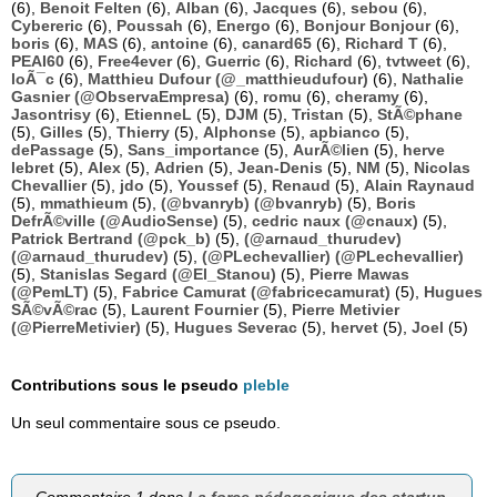
(6),
Benoit Felten
(6),
Alban
(6),
Jacques
(6),
sebou
(6),
Cybereric
(6),
Poussah
(6),
Energo
(6),
Bonjour Bonjour
(6),
boris
(6),
MAS
(6),
antoine
(6),
canard65
(6),
Richard T
(6),
PEAI60
(6),
Free4ever
(6),
Guerric
(6),
Richard
(6),
tvtweet
(6),
loÃ¯c
(6),
Matthieu Dufour (@_matthieudufour)
(6),
Nathalie
Gasnier (@ObservaEmpresa)
(6),
romu
(6),
cheramy
(6),
Jasontrisy
(6),
EtienneL
(5),
DJM
(5),
Tristan
(5),
StÃ©phane
(5),
Gilles
(5),
Thierry
(5),
Alphonse
(5),
apbianco
(5),
dePassage
(5),
Sans_importance
(5),
AurÃ©lien
(5),
herve
lebret
(5),
Alex
(5),
Adrien
(5),
Jean-Denis
(5),
NM
(5),
Nicolas
Chevallier
(5),
jdo
(5),
Youssef
(5),
Renaud
(5),
Alain Raynaud
(5),
mmathieum
(5),
(@bvanryb) (@bvanryb)
(5),
Boris
DefrÃ©ville (@AudioSense)
(5),
cedric naux (@cnaux)
(5),
Patrick Bertrand (@pck_b)
(5),
(@arnaud_thurudev)
(@arnaud_thurudev)
(5),
(@PLechevallier) (@PLechevallier)
(5),
Stanislas Segard (@El_Stanou)
(5),
Pierre Mawas
(@PemLT)
(5),
Fabrice Camurat (@fabricecamurat)
(5),
Hugues
SÃ©vÃ©rac
(5),
Laurent Fournier
(5),
Pierre Metivier
(@PierreMetivier)
(5),
Hugues Severac
(5),
hervet
(5),
Joel
(5)
Contributions sous le pseudo
pleble
Un seul commentaire sous ce pseudo.