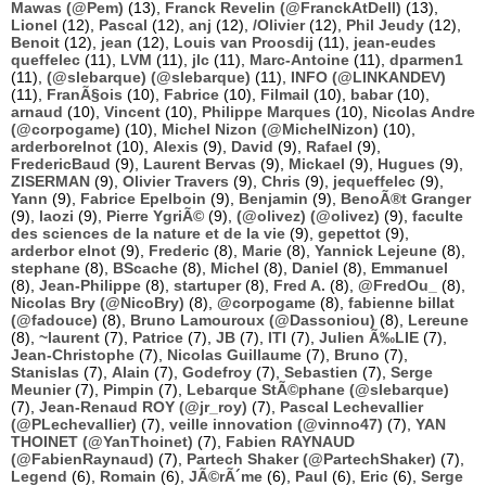
Mawas (@Pem)
(13),
Franck Revelin (@FranckAtDell)
(13),
Lionel
(12),
Pascal
(12),
anj
(12),
/Olivier
(12),
Phil Jeudy
(12),
Benoit
(12),
jean
(12),
Louis van Proosdij
(11),
jean-eudes
queffelec
(11),
LVM
(11),
jlc
(11),
Marc-Antoine
(11),
dparmen1
(11),
(@slebarque) (@slebarque)
(11),
INFO (@LINKANDEV)
(11),
FranÃ§ois
(10),
Fabrice
(10),
Filmail
(10),
babar
(10),
arnaud
(10),
Vincent
(10),
Philippe Marques
(10),
Nicolas Andre
(@corpogame)
(10),
Michel Nizon (@MichelNizon)
(10),
arderborelnot
(10),
Alexis
(9),
David
(9),
Rafael
(9),
FredericBaud
(9),
Laurent Bervas
(9),
Mickael
(9),
Hugues
(9),
ZISERMAN
(9),
Olivier Travers
(9),
Chris
(9),
jequeffelec
(9),
Yann
(9),
Fabrice Epelboin
(9),
Benjamin
(9),
BenoÃ®t Granger
(9),
laozi
(9),
Pierre YgriÃ©
(9),
(@olivez) (@olivez)
(9),
faculte
des sciences de la nature et de la vie
(9),
gepettot
(9),
arderbor elnot
(9),
Frederic
(8),
Marie
(8),
Yannick Lejeune
(8),
stephane
(8),
BScache
(8),
Michel
(8),
Daniel
(8),
Emmanuel
(8),
Jean-Philippe
(8),
startuper
(8),
Fred A.
(8),
@FredOu_
(8),
Nicolas Bry (@NicoBry)
(8),
@corpogame
(8),
fabienne billat
(@fadouce)
(8),
Bruno Lamouroux (@Dassoniou)
(8),
Lereune
(8),
~laurent
(7),
Patrice
(7),
JB
(7),
ITI
(7),
Julien Ã‰LIE
(7),
Jean-Christophe
(7),
Nicolas Guillaume
(7),
Bruno
(7),
Stanislas
(7),
Alain
(7),
Godefroy
(7),
Sebastien
(7),
Serge
Meunier
(7),
Pimpin
(7),
Lebarque StÃ©phane (@slebarque)
(7),
Jean-Renaud ROY (@jr_roy)
(7),
Pascal Lechevallier
(@PLechevallier)
(7),
veille innovation (@vinno47)
(7),
YAN
THOINET (@YanThoinet)
(7),
Fabien RAYNAUD
(@FabienRaynaud)
(7),
Partech Shaker (@PartechShaker)
(7),
Legend
(6),
Romain
(6),
JÃ©rÃ´me
(6),
Paul
(6),
Eric
(6),
Serge