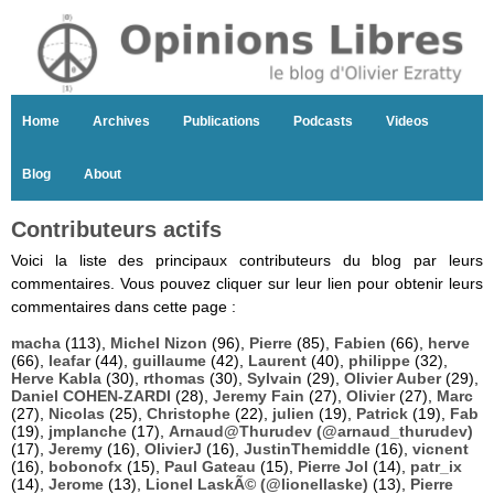
Home
Archives
Publications
Podcasts
Videos
Blog
About
Contributeurs actifs
Voici la liste des principaux contributeurs du blog par leurs
commentaires. Vous pouvez cliquer sur leur lien pour obtenir leurs
commentaires dans cette page :
macha
(113),
Michel Nizon
(96),
Pierre
(85),
Fabien
(66),
herve
(66),
leafar
(44),
guillaume
(42),
Laurent
(40),
philippe
(32),
Herve Kabla
(30),
rthomas
(30),
Sylvain
(29),
Olivier Auber
(29),
Daniel COHEN-ZARDI
(28),
Jeremy Fain
(27),
Olivier
(27),
Marc
(27),
Nicolas
(25),
Christophe
(22),
julien
(19),
Patrick
(19),
Fab
(19),
jmplanche
(17),
Arnaud@Thurudev (@arnaud_thurudev)
(17),
Jeremy
(16),
OlivierJ
(16),
JustinThemiddle
(16),
vicnent
(16),
bobonofx
(15),
Paul Gateau
(15),
Pierre Jol
(14),
patr_ix
(14),
Jerome
(13),
Lionel LaskÃ© (@lionellaske)
(13),
Pierre