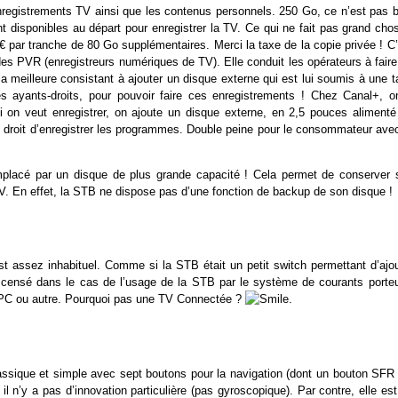
nregistrements TV ainsi que les contenus personnels. 250 Go, ce n’est pas b
 disponibles au départ pour enregistrer la TV. Ce qui ne fait pas grand chos
€ par tranche de 80 Go supplémentaires. Merci la taxe de la copie privée ! C
e des PVR (enregistreurs numériques de TV). Elle conduit les opérateurs à fair
la meilleure consistant à ajouter un disque externe qui est lui soumis à une 
les ayants-droits, pour pouvoir faire ces enregistrements ! Chez Canal+, o
Si on veut enregistrer, on ajoute un disque externe, en 2,5 pouces alimenté
 droit d’enregistrer les programmes. Double peine pour le consommateur avec
mplacé par un disque de plus grande capacité ! Cela permet de conserver 
. En effet, la STB ne dispose pas d’une fonction de backup de son disque !
t assez inhabituel. Comme si la STB était un petit switch permettant d’ajou
 censé dans le cas de l’usage de la STB par le système de courants porteu
n PC ou autre. Pourquoi pas une TV Connectée ?
.
assique et simple avec sept boutons pour la navigation (dont un bouton SFR 
l n’y a pas d’innovation particulière (pas gyroscopique). Par contre, elle es