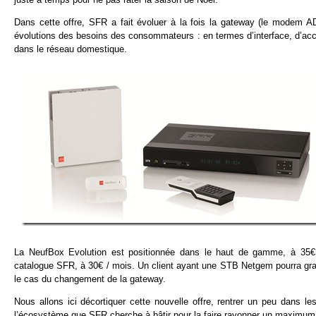
Dans cette offre, SFR a fait évoluer à la fois la gateway (le modem AD
évolutions des besoins des consommateurs : en termes d’interface, d’accè
dans le réseau domestique.
La NeufBox Evolution est positionnée dans le haut de gamme, à 35€ p
catalogue SFR, à 30€ / mois. Un client ayant une STB Netgem pourra gratu
le cas du changement de la gateway.
Nous allons ici décortiquer cette nouvelle offre, rentrer un peu dans 
l’écosystème que SFR cherche à bâtir pour la faire rayonner un maximum