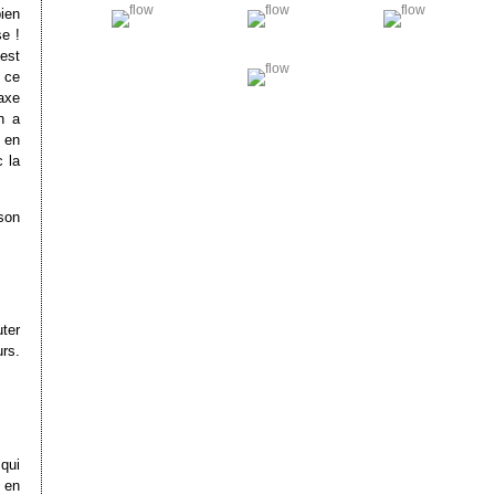
ien
e !
’est
e ce
taxe
n a
 en
 la
son
ter
rs.
qui
t en