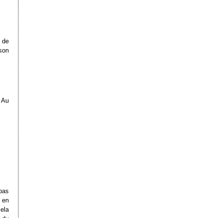
 de
son
 Au
pas
 en
ela