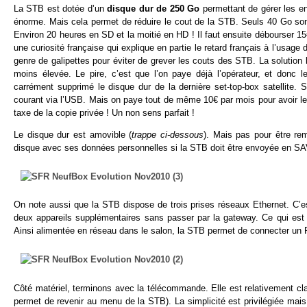
La STB est dotée d’un
disque dur de 250 Go
permettant de gérer les e
énorme. Mais cela permet de réduire le cout de la STB. Seuls 40 Go sont
Environ 20 heures en SD et la moitié en HD ! Il faut ensuite débourser 15
une curiosité française qui explique en partie le retard français à l’usag
genre de galipettes pour éviter de grever les couts des STB. La solution 
moins élevée. Le pire, c’est que l’on paye déjà l’opérateur, et donc 
carrément supprimé le disque dur de la dernière set-top-box satellite. 
courant via l’USB. Mais on paye tout de même 10€ par mois pour avoir le
taxe de la copie privée ! Un non sens parfait !
Le disque dur est amovible (
trappe ci-dessous
). Mais pas pour être re
disque avec ses données personnelles si la STB doit être envoyée en SAV
On note aussi que la STB dispose de trois prises réseaux Ethernet. C’es
deux appareils supplémentaires sans passer par la gateway. Ce qui est
Ainsi alimentée en réseau dans le salon, la STB permet de connecter u
Côté matériel, terminons avec la télécommande. Elle est relativement cl
permet de revenir au menu de la STB). La simplicité est privilégiée mais i