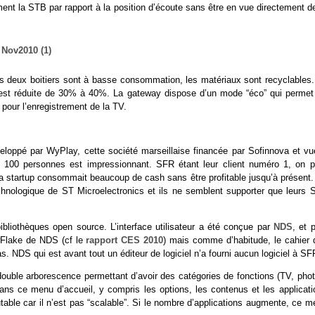
ment la STB par rapport à la position d’écoute sans être en vue directement d
 deux boitiers sont à basse consommation, les matériaux sont recyclables.
est réduite de 30% à 40%. La gateway dispose d’un mode “éco” qui permet
pour l’enregistrement de la TV.
eloppé par WyPlay, cette société marseillaise financée par Sofinnova et vu
 100 personnes est impressionnant. SFR étant leur client numéro 1, on p
la startup consommait beaucoup de cash sans être profitable jusqu’à présent.
chnologique de ST Microelectronics et ils ne semblent supporter que leurs 
bliothèques open source. L’interface utilisateur a été conçue par
NDS
, et 
owFlake de NDS (cf le
rapport CES 2010
) mais comme d’habitude, le cahier 
as. NDS qui est avant tout un éditeur de logiciel n’a fourni aucun logiciel à SF
e double arborescence permettant d’avoir des catégories de fonctions (TV, pho
ans ce menu d’accueil, y compris les options, les contenus et les applicati
able car il n’est pas “scalable”. Si le nombre d’applications augmente, ce m