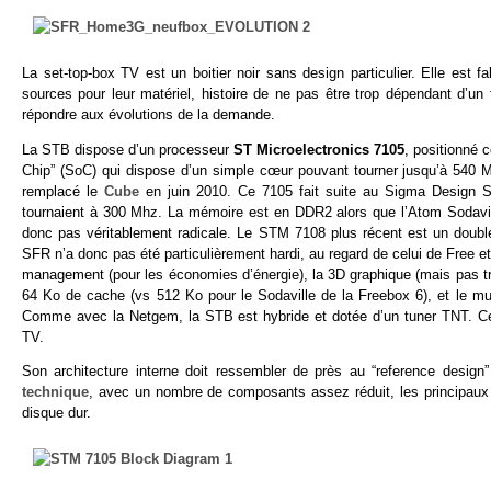
La set-top-box TV est un boitier noir sans design particulier. Elle est
sources pour leur matériel, histoire de ne pas être trop dépendant d’u
répondre aux évolutions de la demande.
La STB dispose d’un processeur
ST Microelectronics 7105
, positionné 
Chip” (SoC) qui dispose d’un simple cœur pouvant tourner jusqu’à 540 Mh
remplacé le
Cube
en juin 2010. Ce 7105 fait suite au Sigma Design S
tournaient à 300 Mhz. La mémoire est en DDR2 alors que l’Atom Sodavill
donc pas véritablement radicale. Le STM 7108 plus récent est un doub
SFR n’a donc pas été particulièrement hardi, au regard de celui de Free 
management (pour les économies d’énergie), la 3D graphique (mais pas tr
64 Ko de cache (vs 512 Ko pour le Sodaville de la Freebox 6), et le mul
Comme avec la Netgem, la STB est hybride et dotée d’un tuner TNT. Ce
TV.
Son architecture interne doit ressembler de près au “reference des
technique
, avec un nombre de composants assez réduit, les principaux
disque dur.