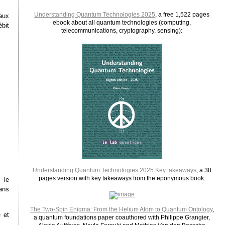
Understanding Quantum Technologies 2025
, a free 1,522 pages
aux
ebook about all quantum technologies (computing,
bit
telecommunications, cryptography, sensing):
Understanding Quantum Technologies 2025 Key takeaways
, a 38
pages version with key takeaways from the eponymous book.
 le
ans
The Two-Spin Enigma: From the Helium Atom to Quantum Ontology
,
 et
a quantum foundations paper coauthored with Philippe Grangier,