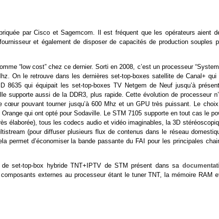
 fabriquée par Cisco et Sagemcom. Il est fréquent que les opérateurs aient d
n fournisseur et également de disposer de capacités de production souples p
comme “low cost” chez ce dernier. Sorti en 2008, c’est un processeur “System
z. On le retrouve dans les dernières set-top-boxes satellite de Canal+ qui 
D 8635 qui équipait les set-top-boxes TV Netgem de Neuf jusqu’à présent
e supporte aussi de la DDR3, plus rapide. Cette évolution de processeur n’
le cœur pouvant tourner jusqu’à 600 Mhz et un GPU très puissant. Le choix
et Orange qui ont opté pour Sodaville. Le STM 7105 supporte en tout cas le po
ès élaborée), tous les codecs audio et vidéo imaginables, la 3D stéréoscopiq
tistream (pour diffuser plusieurs flux de contenus dans le réseau domestiqu
la permet d’économiser la bande passante du FAI pour les principales chai
ign” de set-top-box hybride TNT+IPTV de STM présent dans sa
documentat
 composants externes au processeur étant le tuner TNT, la mémoire RAM et