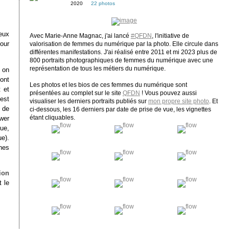
2020
22 photos
eux
Avec Marie-Anne Magnac, j'ai lancé
#QFDN
, l'initiative de
our
valorisation de femmes du numérique par la photo. Elle circule dans
différentes manifestations. J'ai réalisé entre 2011 et mi 2023 plus de
800 portraits photographiques de femmes du numérique avec une
représentation de tous les métiers du numérique.
 on
ont
Les photos et les bios de ces femmes du numérique sont
 et
présentées au complet sur le site
QFDN
! Vous pouvez aussi
est
visualiser les derniers portraits publiés sur
mon propre site photo
. Et
 de
ci-dessous, les 16 derniers par date de prise de vue, les vignettes
étant cliquables.
wer
ue,
e).
nes
ion
 le