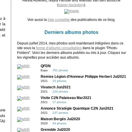
Alexia Auffèves, Nayla Farouki and Mathias Van den Bossche
(
paper backstory
).
u à
Voir aussi la
liste complète
des publications de ce blog.
 la
etit
Derniers albums photos
 et
Depuis juillet 2014, mes photos sont maintenant intégrées dans ce
site sous la
forme d'albums consultables
dans le plugin "Photo-
Folders". Voici les derniers albums publiés ou mis à jour. Cliquez sur
les vignettes pour accéder aux albums.
QFDN
Expo
791 photos
Remise Légion d'Honneur Philippe Herbert Jul2021
2021
15 photos
Vivatech Jun2021
2021
120 photos
Visite C2N Palaiseau Mar2021
2021
17 photos
Annonce Stratégie Quantique C2N Jan2021
une
2021
137 photos
uts
Maison Bergès Jul2020
 FAI
2020
54 photos
Grenoble Jul2020