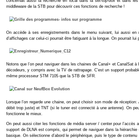
concernait aussi la recherche en local dans la set-top-box et dans les
middleware de la STB pour découvrir ces fonctions de recherche !
On accède à ses enregistrements dans le menu suivant, lui aussi en m
d’affichages car celui-ci pourrait être fatiguant à la longue. On pourrait lui
Notons que l’on peut naviguer dans les chaines de Canal+ et CanalSat à la 
décodeurs, y compris avec la TV de rattrapage. C’est un support probable
même processeur STM 7105 que la STB de SFR.
Lorsque l’on regarde une chaine, on peut choisir son mode de réception:
débit trop juste) et TNT (si le tuner est connecté à une antenne). On p
fonctionne le mieux.
On peut aussi citer les fonctions de média server / center pour l’accè
support de DLNA est compris, qui permet de naviguer dans la hiérarchie 
basique. On sélectionne d’abord le périphérique, puis le type de contenu