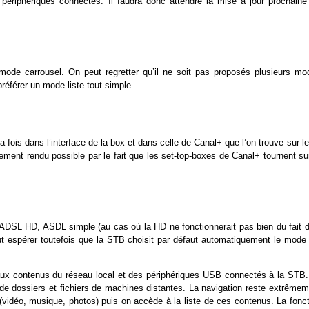
 périphériques connectés. Il faudra donc attendre la mise à jour prochaine
ode carrousel. On peut regretter qu’il ne soit pas proposés plusieurs mo
 préférer un mode liste tout simple.
fois dans l’interface de la box et dans celle de Canal+ que l’on trouve sur l
ment rendu possible par le fait que les set-top-boxes de Canal+ tournent sur
 ADSL HD, ASDL simple (au cas où la HD ne fonctionnerait pas bien du fait d
eut espérer toutefois que la STB choisit par défaut automatiquement le mode 
s aux contenus du réseau local et des périphériques USB connectés à la STB.
de dossiers et fichiers de machines distantes. La navigation reste extrêmem
 (vidéo, musique, photos) puis on accède à la liste de ces contenus. La fonct