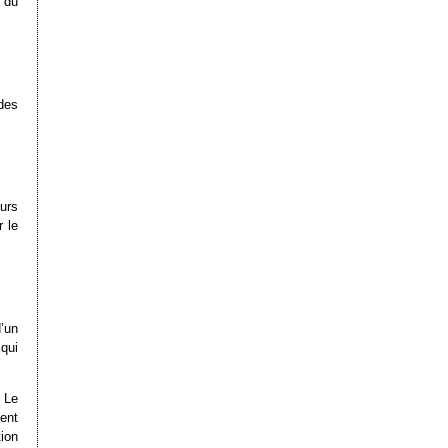
 du
des
eurs
 le
’un
qui
 Le
ent
ion