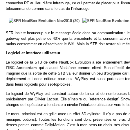
connexion RF au lieu d’être infrarouge, ce qui permet de placer plus libre
télécommande comme dans le cas de l’infrarouge.
SFR insiste beaucoup sur le message écolo dans sa communication : les
gateway est plus petite de 40% que la précédente et la consommation 
moins consommer en désactivant le Wifi. Mais la STB doit rester allumée 
Logiciel et interface utilisateur
Le logiciel de la STB de cette NeufBox Evolution a été entièrement dév
l’IBC Amsterdam
qui a aussi Vodafone comme client. Son effectif de
imaginer que la sortie de cette STB va leur donner un peu d’oxygène car 
déploiement est donc critique pour eux. WyPlay est aussi partenaire te
dans leurs logiciels pour set-top-boxes.
Le logiciel de WyPlay est construit autour de Linux et de nombreuses bi
précisément par Olivier Lacour. Elle s’inspire du “reference design” Sn
charges de l’opérateur a tendance à niveler l’interface utilisateur vers le b
Le menu principal est en grille avec un effet 3D-cylindre. Il n’y a pas d
musique, options). Toutes les fonctions sont donc présentées en vrac d
tierces parties comme DailyMotion. C’est à mon sens un choix très discut