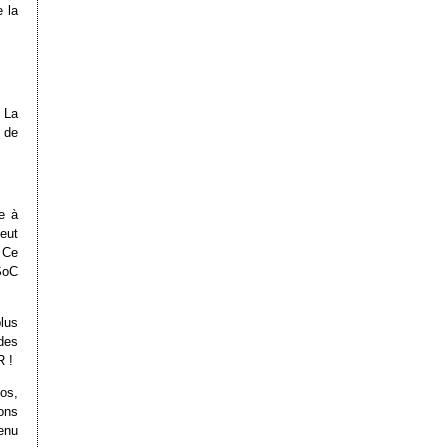
e la
 La
 de
e à
eut
 Ce
SoC
plus
des
R !
tos,
ons
enu