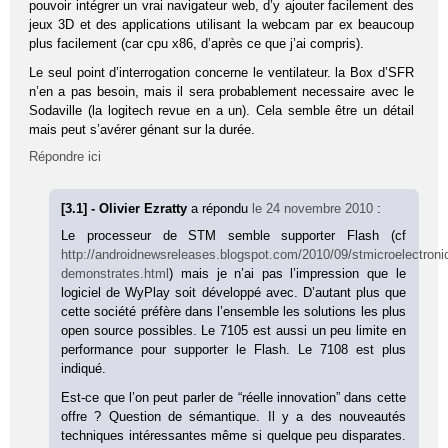
pouvoir intégrer un vrai navigateur web, d’y ajouter facilement des
jeux 3D et des applications utilisant la webcam par ex beaucoup
plus facilement (car cpu x86, d’après ce que j’ai compris).
Le seul point d’interrogation concerne le ventilateur. la Box d’SFR
n’en a pas besoin, mais il sera probablement necessaire avec le
Sodaville (la logitech revue en a un). Cela semble être un détail
mais peut s’avérer génant sur la durée.
Répondre ici
[3.1] - Olivier Ezratty
a répondu
le 24 novembre 2010
:
Le processeur de STM semble supporter Flash (cf
http://androidnewsreleases.blogspot.com/2010/09/stmicroelectroni
demonstrates.html
) mais je n’ai pas l’impression que le
logiciel de WyPlay soit développé avec. D’autant plus que
cette société préfère dans l’ensemble les solutions les plus
open source possibles. Le 7105 est aussi un peu limite en
performance pour supporter le Flash. Le 7108 est plus
indiqué.
Est-ce que l’on peut parler de “réelle innovation” dans cette
offre ? Question de sémantique. Il y a des nouveautés
techniques intéressantes même si quelque peu disparates.