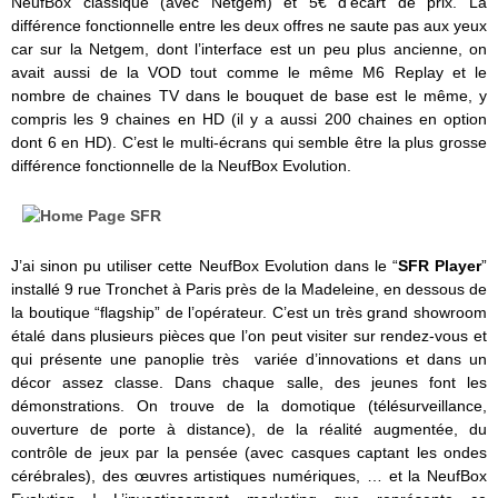
NeufBox classique (avec Netgem) et 5€ d’écart de prix. La
différence fonctionnelle entre les deux offres ne saute pas aux yeux
car sur la Netgem, dont l’interface est un peu plus ancienne, on
avait aussi de la VOD tout comme le même M6 Replay et le
nombre de chaines TV dans le bouquet de base est le même, y
compris les 9 chaines en HD (il y a aussi 200 chaines en option
dont 6 en HD). C’est le multi-écrans qui semble être la plus grosse
différence fonctionnelle de la NeufBox Evolution.
J’ai sinon pu utiliser cette NeufBox Evolution dans le “
SFR Player
”
installé 9 rue Tronchet à Paris près de la Madeleine, en dessous de
la boutique “flagship” de l’opérateur. C’est un très grand showroom
étalé dans plusieurs pièces que l’on peut visiter sur rendez-vous et
qui présente une panoplie très variée d’innovations et dans un
décor assez classe. Dans chaque salle, des jeunes font les
démonstrations. On trouve de la domotique (télésurveillance,
ouverture de porte à distance), de la réalité augmentée, du
contrôle de jeux par la pensée (avec casques captant les ondes
cérébrales), des œuvres artistiques numériques, … et la NeufBox