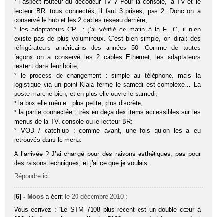
* l’aspect routeur du décodeur TV ? Pour la console, la TV et le
lecteur BR, tous connectés, il faut 3 prises, pas 2. Donc on a
conservé le hub et les 2 cables réseau derrière;
* les adaptateurs CPL : j’ai vérifié ce matin à la F…C, il n’en
existe pas de plus volumineux. C’est bien simple, on dirait des
réfrigérateurs américains des années 50. Comme de toutes
façons on a conservé les 2 cables Ethernet, les adaptateurs
restent dans leur boite;
* le process de changement : simple au téléphone, mais la
logistique via un point Kiala fermé le samedi est complexe… La
poste marche bien, et en plus elle ouvre le samedi;
* la box elle même : plus petite, plus discrète;
* la partie connectée : très en deça des items accessibles sur les
menus de la TV, console ou le lecteur BR;
* VOD / catch-up : comme avant, une fois qu’on les a eu
retrouvés dans le menu.
A l’arrivée ? J’ai changé pour des raisons esthétiques, pas pour
des raisons techniques, et j’ai ce que je voulais.
Répondre ici
[6] -
Moos
a écrit
le 20 décembre 2010
:
Vous ecrivez : “Le STM 7108 plus récent est un double cœur à