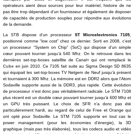
opérateurs aient deux sources pour leur matériel, histoire de ne
pas être trop dépendant d’un fournisseur et également de disposer
de capacités de production souples pour répondre aux évolutions
de la demande.
La STB dispose d’un processeur
ST Microelectronics 7105
,
positionné comme “low cost” chez ce dernier. Sorti en 2008, c’est
un processeur “System on Chip” (SoC) qui dispose d’un simple
cœur pouvant tourner jusqu’à 540 Mhz. On le retrouve dans les
dernières set-top-boxes satellite de Canal+ qui ont remplacé le
Cube
en juin 2010. Ce 7105 fait suite au Sigma Design SD 8635
qui équipait les set-top-boxes TV Netgem de Neuf jusqu’à présent
et tournaient à 300 Mhz. La mémoire est en DDR2 alors que l’Atom
Sodaville supporte aussi de la DDR3, plus rapide. Cette évolution
de processeur n’est donc pas véritablement radicale. Le STM 7108
plus récent est un double cœur pouvant tourner jusqu’à 600 Mhz et
un GPU très puissant. Le choix de SFR n’a donc pas été
particulièrement hardi, au regard de celui de Free et Orange qui
ont opté pour Sodaville. Le STM 7105 supporte en tout cas le
power management (pour les économies d’énergie), la 3D
graphique (mais pas très élaborée), tous les codecs audio et vidéo