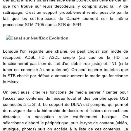
CanalSat à la fois dans l’interface de la box et dans celle de Canal+
que l’on trouve sur leurs décodeurs, y compris avec la TV de
rattrapage. C’est un support probablement rendu possible par le
fait que les set-top-boxes de Canal+ tournent sur le même
processeur STM 7105 que la STB de SFR.
Lorsque l’on regarde une chaine, on peut choisir son mode de
réception: ADSL HD, ASDL simple (au cas où la HD ne
fonctionnerait pas bien du fait d’un débit trop juste) et TNT (si le
tuner est connecté à une antenne). On peut espérer toutefois que
la STB choisit par défaut automatiquement le mode qui fonctionne
le mieux.
On peut aussi citer les fonctions de média server / center pour
l’accès aux contenus du réseau local et des périphériques USB
connectés à la STB. Le support de DLNA est compris, qui permet
de naviguer dans la hiérarchie de dossiers et fichiers de machines
distantes. La navigation reste extrêmement basique. On
sélectionne d’abord le périphérique, puis le type de contenu (vidéo,
musique, photos) puis on accède à la liste de ces contenus. La