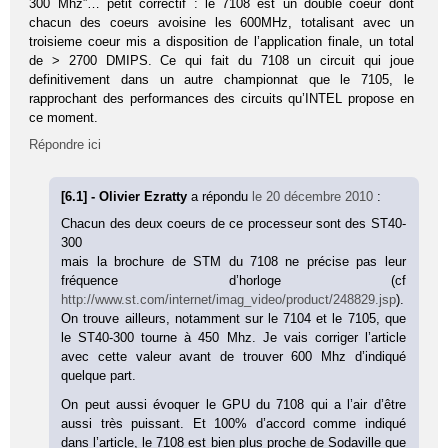
300 Mhz”… petit correctif : le 7108 est un double coeur dont
chacun des coeurs avoisine les 600MHz, totalisant avec un
troisieme coeur mis a disposition de l’application finale, un total
de > 2700 DMIPS. Ce qui fait du 7108 un circuit qui joue
definitivement dans un autre championnat que le 7105, le
rapprochant des performances des circuits qu’INTEL propose en
ce moment.
Répondre ici
[6.1] - Olivier Ezratty
a répondu
le 20 décembre 2010
:
Chacun des deux coeurs de ce processeur sont des ST40-
300
mais la brochure de STM du 7108 ne précise pas leur
fréquence d’horloge (cf
http://www.st.com/internet/imag_video/product/248829.jsp
).
On trouve ailleurs, notamment sur le 7104 et le 7105, que
le ST40-300 tourne à 450 Mhz. Je vais corriger l’article
avec cette valeur avant de trouver 600 Mhz d’indiqué
quelque part.
On peut aussi évoquer le GPU du 7108 qui a l’air d’être
aussi très puissant. Et 100% d’accord comme indiqué
dans l’article, le 7108 est bien plus proche de Sodaville que