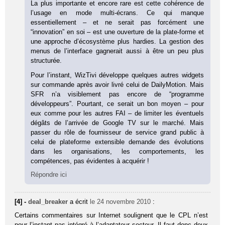
La plus importante et encore rare est cette cohérence de
l’usage en mode multi-écrans. Ce qui manque
essentiellement – et ne serait pas forcément une
“innovation” en soi – est une ouverture de la plate-forme et
une approche d’écosystème plus hardies. La gestion des
menus de l’interface gagnerait aussi à être un peu plus
structurée.
Pour l’instant, WizTivi développe quelques autres widgets
sur commande après avoir livré celui de DailyMotion. Mais
SFR n’a visiblement pas encore de “programme
développeurs”. Pourtant, ce serait un bon moyen – pour
eux comme pour les autres FAI – de limiter les éventuels
dégâts de l’arrivée de Google TV sur le marché. Mais
passer du rôle de fournisseur de service grand public à
celui de plateforme extensible demande des évolutions
dans les organisations, les comportements, les
compétences, pas évidentes à acquérir !
Répondre ici
[4] -
deal_breaker
a écrit
le 24 novembre 2010
:
Certains commentaires sur Internet soulignent que le CPL n’est
pour l’instant pas intégré à l’adaptateur secteur. Il faut donc deux