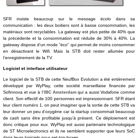
SFR insiste beaucoup sur le message écolo dans sa
communication : les deux boitiers sont à basse consommation, les
matériaux sont recyclables. La gateway est plus petite de 40% que
la précédente et la consommation est réduite de 30% à 40%. La
gateway dispose d’un mode “éco” qui permet de moins consommer
en désactivant le Wifi. Mais la STB doit rester allumée pour
l’enregistrement de la TV.
Logiciel et interface utilisateur
Le logiciel de la STB de cette NeufBox Evolution a été entièrement
développé par WyPlay, cette société marseillaise financée par
Sofinnova et vue à
l’IBC Amsterdam
qui a aussi Vodafone comme
client. Son effectif de 100 personnes est impressionnant. SFR étant
leur client numéro 1, on peut imaginer que la sortie de cette STB va
leur donner un peu d’oxygène car la startup consommait beaucoup
de cash sans être profitable jusqu’à présent. Ce déploiement est
donc critique pour eux. WyPlay est aussi partenaire technologique
de ST Microelectronics et ils ne semblent supporter que leurs SoC
dans leurs logiciels pour set-top-boxes.