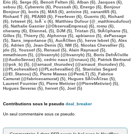
Eric
(6),
Serge
(6),
Benoit Felten
(6),
Alban
(6),
Jacques
(6),
sebou
(6),
Cybereric
(6),
Poussah
(6),
Energo
(6),
Bonjour
Bonjour
(6),
boris
(6),
MAS
(6),
antoine
(6),
canard65
(6),
Richard T
(6),
PEAI60
(6),
Free4ever
(6),
Guerric
(6),
Richard
(6),
tvtweet
(6),
loÃ¯c
(6),
Matthieu Dufour (@_matthieudufour)
(6),
Nathalie Gasnier (@ObservaEmpresa)
(6),
romu
(6),
cheramy
(6),
EtienneL
(5),
DJM
(5),
Tristan
(5),
StÃ©phane
(5),
Gilles
(5),
Thierry
(5),
Alphonse
(5),
apbianco
(5),
dePassage
(5),
Sans_importance
(5),
AurÃ©lien
(5),
herve lebret
(5),
Alex
(5),
Adrien
(5),
Jean-Denis
(5),
NM
(5),
Nicolas Chevallier
(5),
jdo
(5),
Youssef
(5),
Renaud
(5),
Alain Raynaud
(5),
mmathieum
(5),
(@bvanryb) (@bvanryb)
(5),
Boris DefrÃ©ville
(@AudioSense)
(5),
cedric naux (@cnaux)
(5),
Patrick Bertrand
(@pck_b)
(5),
(@arnaud_thurudev) (@arnaud_thurudev)
(5),
(@PLechevallier) (@PLechevallier)
(5),
Stanislas Segard
(@El_Stanou)
(5),
Pierre Mawas (@PemLT)
(5),
Fabrice
Camurat (@fabricecamurat)
(5),
Hugues SÃ©vÃ©rac
(5),
Laurent Fournier
(5),
Pierre Metivier (@PierreMetivier)
(5),
Hugues Severac
(5),
hervet
(5),
Joel
(5)
Contributions sous le pseudo
deal_breaker
Un seul commentaire sous ce pseudo.