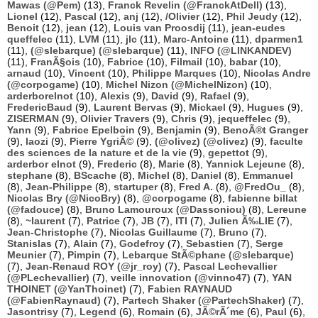
Mawas (@Pem)
(13),
Franck Revelin (@FranckAtDell)
(13),
Lionel
(12),
Pascal
(12),
anj
(12),
/Olivier
(12),
Phil Jeudy
(12),
Benoit
(12),
jean
(12),
Louis van Proosdij
(11),
jean-eudes
queffelec
(11),
LVM
(11),
jlc
(11),
Marc-Antoine
(11),
dparmen1
(11),
(@slebarque) (@slebarque)
(11),
INFO (@LINKANDEV)
(11),
FranÃ§ois
(10),
Fabrice
(10),
Filmail
(10),
babar
(10),
arnaud
(10),
Vincent
(10),
Philippe Marques
(10),
Nicolas Andre
(@corpogame)
(10),
Michel Nizon (@MichelNizon)
(10),
arderborelnot
(10),
Alexis
(9),
David
(9),
Rafael
(9),
FredericBaud
(9),
Laurent Bervas
(9),
Mickael
(9),
Hugues
(9),
ZISERMAN
(9),
Olivier Travers
(9),
Chris
(9),
jequeffelec
(9),
Yann
(9),
Fabrice Epelboin
(9),
Benjamin
(9),
BenoÃ®t Granger
(9),
laozi
(9),
Pierre YgriÃ©
(9),
(@olivez) (@olivez)
(9),
faculte
des sciences de la nature et de la vie
(9),
gepettot
(9),
arderbor elnot
(9),
Frederic
(8),
Marie
(8),
Yannick Lejeune
(8),
stephane
(8),
BScache
(8),
Michel
(8),
Daniel
(8),
Emmanuel
(8),
Jean-Philippe
(8),
startuper
(8),
Fred A.
(8),
@FredOu_
(8),
Nicolas Bry (@NicoBry)
(8),
@corpogame
(8),
fabienne billat
(@fadouce)
(8),
Bruno Lamouroux (@Dassoniou)
(8),
Lereune
(8),
~laurent
(7),
Patrice
(7),
JB
(7),
ITI
(7),
Julien Ã‰LIE
(7),
Jean-Christophe
(7),
Nicolas Guillaume
(7),
Bruno
(7),
Stanislas
(7),
Alain
(7),
Godefroy
(7),
Sebastien
(7),
Serge
Meunier
(7),
Pimpin
(7),
Lebarque StÃ©phane (@slebarque)
(7),
Jean-Renaud ROY (@jr_roy)
(7),
Pascal Lechevallier
(@PLechevallier)
(7),
veille innovation (@vinno47)
(7),
YAN
THOINET (@YanThoinet)
(7),
Fabien RAYNAUD
(@FabienRaynaud)
(7),
Partech Shaker (@PartechShaker)
(7),
Jasontrisy
(7),
Legend
(6),
Romain
(6),
JÃ©rÃ´me
(6),
Paul
(6),