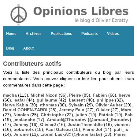
Home
Archives
Publications
Podcasts
Videos
Blog
About
Contributeurs actifs
Voici la liste des principaux contributeurs du blog par leurs
commentaires. Vous pouvez cliquer sur leur lien pour obtenir leurs
commentaires dans cette page :
macha
(113),
Michel Nizon
(96),
Pierre
(85),
Fabien
(66),
herve
(66),
leafar
(44),
guillaume
(42),
Laurent
(40),
philippe
(32),
Herve Kabla
(30),
rthomas
(30),
Sylvain
(29),
Olivier Auber
(29),
Daniel COHEN-ZARDI
(28),
Jeremy Fain
(27),
Olivier
(27),
Marc
(27),
Nicolas
(25),
Christophe
(22),
julien
(19),
Patrick
(19),
Fab
(19),
jmplanche
(17),
Arnaud@Thurudev (@arnaud_thurudev)
(17),
Jeremy
(16),
OlivierJ
(16),
JustinThemiddle
(16),
vicnent
(16),
bobonofx
(15),
Paul Gateau
(15),
Pierre Jol
(14),
patr_ix
(14),
Jerome
(13),
Lionel LaskÃ© (@lionellaske)
(13),
Pierre