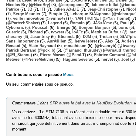
Yannick Lejeune
(8),
stephane
(8),
BScache
(8),
Michel
(8),
Daniel
(8),
Nicolas Bry (@NicoBry)
(8),
@corpogame
(8),
fabienne billat (@fadou
Patrice
(7),
JB
(7),
ITI
(7),
Julien Ã‰LIE
(7),
Jean-Christophe
(7),
Nico
(7),
Serge Meunier
(7),
Pimpin
(7),
Lebarque StÃ©phane (@slebarque
(7),
veille innovation (@vinno47)
(7),
YAN THOINET (@YanThoinet)
(7
(@PartechShaker)
(7),
Legend
(6),
Romain
(6),
JÃ©rÃ´me
(6),
Paul
(6)
Cybereric
(6),
Poussah
(6),
Energo
(6),
Bonjour Bonjour
(6),
boris
(6)
Guerric
(6),
Richard
(6),
tvtweet
(6),
loÃ¯c
(6),
Matthieu Dufour (@_mat
cheramy
(6),
Jasontrisy
(6),
EtienneL
(5),
DJM
(5),
Tristan
(5),
StÃ©ph
Sans_importance
(5),
AurÃ©lien
(5),
herve lebret
(5),
Alex
(5),
Adrien
(
Renaud
(5),
Alain Raynaud
(5),
mmathieum
(5),
(@bvanryb) (@bvanry
Patrick Bertrand (@pck_b)
(5),
(@arnaud_thurudev) (@arnaud_thurud
(@El_Stanou)
(5),
Pierre Mawas (@PemLT)
(5),
Fabrice Camurat (@fa
Metivier (@PierreMetivier)
(5),
Hugues Severac
(5),
hervet
(5),
Joel
(5)
Contributions sous le pseudo
Moos
Un seul commentaire sous ce pseudo.
Commentaire 1 dans
SFR ouvre le bal avec la NeufBox Evolution
, 
Vous ecrivez : “Le STM 7108 plus récent est un double cœur à 300 Mh
avoisine les 600MHz, totalisant avec un troisieme coeur mis a disposi
un circuit qui joue definitivement dans un autre championnat que le 
moment.