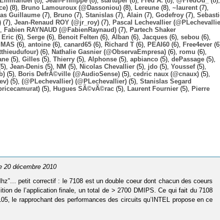
Emmanuel
(8),
Jean-Philippe
(8),
startuper
(8),
Fred A.
(8),
@FredOu_
(8),
ce)
(8),
Bruno Lamouroux (@Dassoniou)
(8),
Lereune
(8),
~laurent
(7),
las Guillaume
(7),
Bruno
(7),
Stanislas
(7),
Alain
(7),
Godefroy
(7),
Sebast
)
(7),
Jean-Renaud ROY (@jr_roy)
(7),
Pascal Lechevallier (@PLechevallie
),
Fabien RAYNAUD (@FabienRaynaud)
(7),
Partech Shaker
,
Eric
(6),
Serge
(6),
Benoit Felten
(6),
Alban
(6),
Jacques
(6),
sebou
(6),
,
MAS
(6),
antoine
(6),
canard65
(6),
Richard T
(6),
PEAI60
(6),
Free4ever
(6
thieudufour)
(6),
Nathalie Gasnier (@ObservaEmpresa)
(6),
romu
(6),
ane
(5),
Gilles
(5),
Thierry
(5),
Alphonse
(5),
apbianco
(5),
dePassage
(5),
5),
Jean-Denis
(5),
NM
(5),
Nicolas Chevallier
(5),
jdo
(5),
Youssef
(5),
b)
(5),
Boris DefrÃ©ville (@AudioSense)
(5),
cedric naux (@cnaux)
(5),
ev)
(5),
(@PLechevallier) (@PLechevallier)
(5),
Stanislas Segard
bricecamurat)
(5),
Hugues SÃ©vÃ©rac
(5),
Laurent Fournier
(5),
Pierre
le 20 décembre 2010
z”… petit correctif : le 7108 est un double coeur dont chacun des coeurs
tion de l’application finale, un total de > 2700 DMIPS. Ce qui fait du 7108
7105, le rapprochant des performances des circuits qu’INTEL propose en ce