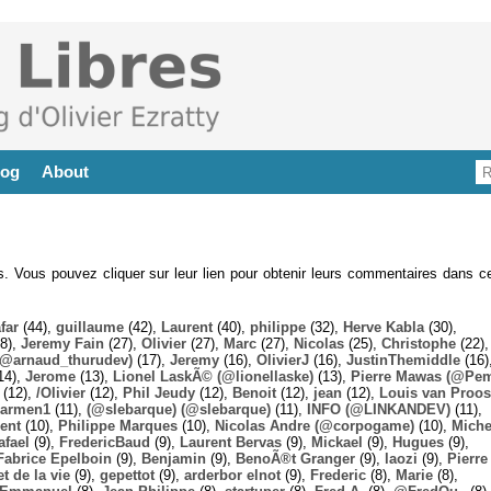
log
About
es. Vous pouvez cliquer sur leur lien pour obtenir leurs commentaires dans ce
far
(44),
guillaume
(42),
Laurent
(40),
philippe
(32),
Herve Kabla
(30),
8),
Jeremy Fain
(27),
Olivier
(27),
Marc
(27),
Nicolas
(25),
Christophe
(22),
@arnaud_thurudev)
(17),
Jeremy
(16),
OlivierJ
(16),
JustinThemiddle
(16)
14),
Jerome
(13),
Lionel LaskÃ© (@lionellaske)
(13),
Pierre Mawas (@Pe
(12),
/Olivier
(12),
Phil Jeudy
(12),
Benoit
(12),
jean
(12),
Louis van Proos
armen1
(11),
(@slebarque) (@slebarque)
(11),
INFO (@LINKANDEV)
(11),
ent
(10),
Philippe Marques
(10),
Nicolas Andre (@corpogame)
(10),
Miche
afael
(9),
FredericBaud
(9),
Laurent Bervas
(9),
Mickael
(9),
Hugues
(9),
Fabrice Epelboin
(9),
Benjamin
(9),
BenoÃ®t Granger
(9),
laozi
(9),
Pierre
t de la vie
(9),
gepettot
(9),
arderbor elnot
(9),
Frederic
(8),
Marie
(8),