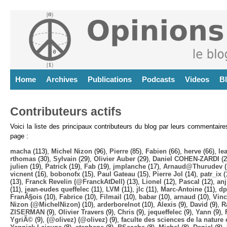
Home
Archives
Publications
Podcasts
Videos
B
Contributeurs actifs
Voici la liste des principaux contributeurs du blog par leurs commentair
page :
macha
(113),
Michel Nizon
(96),
Pierre
(85),
Fabien
(66),
herve
(66),
lea
rthomas
(30),
Sylvain
(29),
Olivier Auber
(29),
Daniel COHEN-ZARDI
(2
julien
(19),
Patrick
(19),
Fab
(19),
jmplanche
(17),
Arnaud@Thurudev (
vicnent
(16),
bobonofx
(15),
Paul Gateau
(15),
Pierre Jol
(14),
patr_ix
(
(13),
Franck Revelin (@FranckAtDell)
(13),
Lionel
(12),
Pascal
(12),
anj
(11),
jean-eudes queffelec
(11),
LVM
(11),
jlc
(11),
Marc-Antoine
(11),
dp
FranÃ§ois
(10),
Fabrice
(10),
Filmail
(10),
babar
(10),
arnaud
(10),
Vinc
Nizon (@MichelNizon)
(10),
arderborelnot
(10),
Alexis
(9),
David
(9),
R
ZISERMAN
(9),
Olivier Travers
(9),
Chris
(9),
jequeffelec
(9),
Yann
(9),
YgriÃ©
(9),
(@olivez) (@olivez)
(9),
faculte des sciences de la nature e