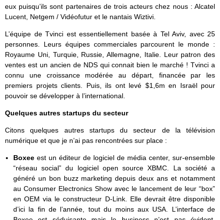
eux puisqu’ils sont partenaires de trois acteurs chez nous : Alcatel
Lucent, Netgem / Vidéofutur et le nantais Wiztivi.
L’équipe de Tvinci est essentiellement basée à Tel Aviv, avec 25
personnes. Leurs équipes commerciales parcourent le monde :
Royaume Uni, Turquie, Russie, Allemagne, Italie. Leur patron des
ventes est un ancien de NDS qui connait bien le marché ! Tvinci a
connu une croissance modérée au départ, financée par les
premiers projets clients. Puis, ils ont levé $1,6m en Israël pour
pouvoir se développer à l’international.
Quelques autres startups du secteur
Citons quelques autres startups du secteur de la télévision
numérique et que je n’ai pas rencontrées sur place :
Boxee
est un éditeur de logiciel de média center, sur-ensemble
“réseau social” du logiciel open source XBMC. La société a
généré un bon buzz marketing depuis deux ans et notamment
au Consumer Electronics Show avec le lancement de leur “box”
en OEM via le constructeur D-Link. Elle devrait être disponible
d’ici la fin de l’année, tout du moins aux USA. L’interface de
Boxee est séduisante mais le business n’est pas évident.