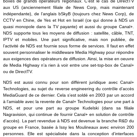
boxes de grands opérateurs régionaux. C’est le cas de DirectTV
aux US (anciennement filiale de News Corp, mais maintenant
indépendante), de l’anglais bSkyB (toujours chez News Corp), de
CCTV en Chine, de Yes et Hot en Israël (ce qui donne à NDS un
quasi monopole dans la TV payante) et aussi du groupe Canal+.
NDS supporte tous les moyens de diffusion : satellite, câble, TNT,
IPTV et mobiles. Une part significative, mais non publiée, de
l’activité de NDS est fournie sous forme de services. Il faut en effet
souvent personnaliser le middleware Media Highway pour répondre
aux exigences des opérateurs de diffusion. Ainsi, la mise en oeuvre
de Media Highway n’a rien à voir entre une set-top-box de Canal+
ou de DirectTV.
NDS est aussi connu pour son différent juridique avec Canal+
Technologies, au sujet du reverse engineering du contrôle d’accès
MediaGuard de ce dernier. Cela s’est soldé en 2003 par un accord
à l’amiable avec la revente de Canal+ Technologies pour une part à
NDS, et pour une part au groupe Kudelski (dans sa filiale
Nagravision, qui continue de fournir Canal+ en solution de contrôle
d’accès). La part revendue à NDS est devenue la branche R&D du
groupe en France, basée à Issy les Moulineaux avec environ 200
personnes. Elle est spécialisée dans la conception d’interfaces