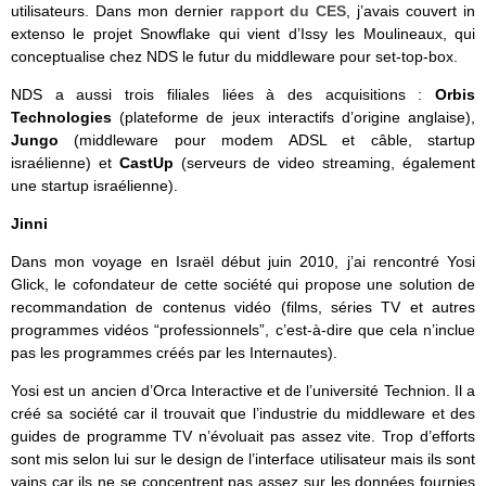
utilisateurs. Dans mon dernier
rapport du CES
, j’avais couvert in
extenso le projet Snowflake qui vient d’Issy les Moulineaux, qui
conceptualise chez NDS le futur du middleware pour set-top-box.
NDS a aussi trois filiales liées à des acquisitions :
Orbis
Technologies
(plateforme de jeux interactifs d’origine anglaise),
Jungo
(middleware pour modem ADSL et câble, startup
israélienne) et
CastUp
(serveurs de video streaming, également
une startup israélienne).
Jinni
Dans mon voyage en Israël début juin 2010, j’ai rencontré Yosi
Glick, le cofondateur de cette société qui propose une solution de
recommandation de contenus vidéo (films, séries TV et autres
programmes vidéos “professionnels”, c’est-à-dire que cela n’inclue
pas les programmes créés par les Internautes).
Yosi est un ancien d’Orca Interactive et de l’université Technion. Il a
créé sa société car il trouvait que l’industrie du middleware et des
guides de programme TV n’évoluait pas assez vite. Trop d’efforts
sont mis selon lui sur le design de l’interface utilisateur mais ils sont
vains car ils ne se concentrent pas assez sur les données fournies