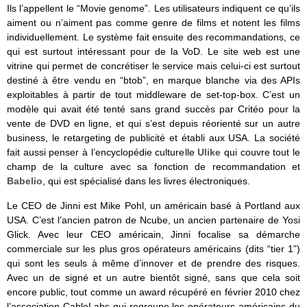
Ils l’appellent le “Movie genome”. Les utilisateurs indiquent ce qu’ils
aiment ou n’aiment pas comme genre de films et notent les films
individuellement. Le système fait ensuite des recommandations, ce
qui est surtout intéressant pour de la VoD. Le site web est une
vitrine qui permet de concrétiser le service mais celui-ci est surtout
destiné à être vendu en “btob”, en marque blanche via des APIs
exploitables à partir de tout middleware de set-top-box. C’est un
modèle qui avait été tenté sans grand succès par Critéo pour la
vente de DVD en ligne, et qui s’est depuis réorienté sur un autre
business, le retargeting de publicité et établi aux USA. La société
fait aussi penser à l’encyclopédie culturelle
Ulike
qui couvre tout le
champ de la culture avec sa fonction de recommandation et
Babelio
, qui est spécialisé dans les livres électroniques.
Le CEO de Jinni est Mike Pohl, un américain basé à Portland aux
USA. C’est l’ancien patron de Ncube, un ancien partenaire de Yosi
Glick. Avec leur CEO américain, Jinni focalise sa démarche
commerciale sur les plus gros opérateurs américains (dits “tier 1”)
qui sont les seuls à même d’innover et de prendre des risques.
Avec un de signé et un autre bientôt signé, sans que cela soit
encore public, tout comme un award récupéré en février 2010 chez
l’association CableLabs qui regroupe les opérateurs américains du