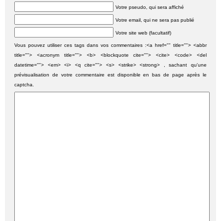
Votre pseudo, qui sera affiché
Votre email, qui ne sera pas publié
Votre site web (facultatif)
Vous pouvez utiliser ces tags dans vos commentaires :<a href="" title=""> <abbr
title=""> <acronym title=""> <b> <blockquote cite=""> <cite> <code> <del
datetime=""> <em> <i> <q cite=""> <s> <strike> <strong> , sachant qu'une
prévisualisation de votre commentaire est disponible en bas de page après le
captcha.