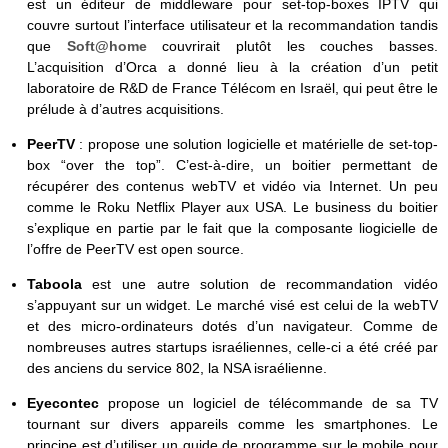
est un éditeur de middleware pour set-top-boxes IPTV qui
couvre surtout l’interface utilisateur et la recommandation tandis
que
Soft@home
couvrirait plutôt les couches basses.
L’acquisition d’Orca a donné lieu à la création d’un petit
laboratoire de R&D de France Télécom en Israël, qui peut être le
prélude à d’autres acquisitions.
PeerTV
: propose une solution logicielle et matérielle de set-top-
box “over the top”. C’est-à-dire, un boitier permettant de
récupérer des contenus webTV et vidéo via Internet. Un peu
comme le Roku Netflix Player aux USA. Le business du boitier
s’explique en partie par le fait que la composante liogicielle de
l’offre de PeerTV est open source.
Taboola
est une autre solution de recommandation vidéo
s’appuyant sur un widget. Le marché visé est celui de la webTV
et des micro-ordinateurs dotés d’un navigateur. Comme de
nombreuses autres startups israéliennes, celle-ci a été créé par
des anciens du service 802, la NSA israélienne.
Eyecontec
propose un logiciel de télécommande de sa TV
tournant sur divers appareils comme les smartphones. Le
principe est d’utiliser un guide de programme sur le mobile pour