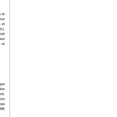
 et
 sur
 et
c).
sté
peut
s et
que
ière
nt,
tion
qui
,99€