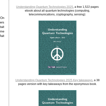
Understanding Quantum Technologies 2025
, a free 1,522 pages
ebook about all quantum technologies (computing,
telecommunications, cryptography, sensing):
 On
ers
ait
ême
fait
Understanding Quantum Technologies 2025 Key takeaways
, a 38
pages version with key takeaways from the eponymous book.