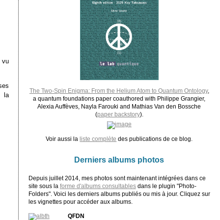
a vu
ses
The Two-Spin Enigma: From the Helium Atom to Quantum Ontology
,
 la
a quantum foundations paper coauthored with Philippe Grangier,
Alexia Auffèves, Nayla Farouki and Mathias Van den Bossche
(
paper backstory
).
Voir aussi la
liste complète
des publications de ce blog.
Derniers albums photos
Depuis juillet 2014, mes photos sont maintenant intégrées dans ce
site sous la
forme d'albums consultables
dans le plugin "Photo-
Folders". Voici les derniers albums publiés ou mis à jour. Cliquez sur
les vignettes pour accéder aux albums.
QFDN