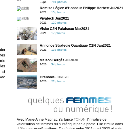
Expo
791 photos
Remise Légion d'Honneur Philippe Herbert Jul2021
2021
15 photos
Vivatech Jun2021
2021
120 photos
Visite C2N Palaiseau Mar2021
2021
17 photos
Annonce Stratégie Quantique C2N Jan2021
der
2021
137 photos
ines
trée
Maison Bergès Jul2020
2020
54 photos
les
 Et
vec
Grenoble Jul2020
2020
22 photos
Avec Marie-Anne Magnac, j'ai lancé
#QFDN
, l'initiative de
valorisation de femmes du numérique par la photo. Elle circule dans
différentes manifestations. J'ai réalisé entre 2011 et mi 2023 plus de