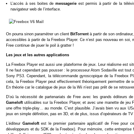
L’accès à ses boites de
messagerie
est permis à partir de la télév
navigateur web de l’interface.
On pourra sinon paramétrer un client
BitTorrent
à partir de son ordinateur
accessibles à partir de la Freebox Player. Ce n’est pas nouveau en soi, ma
Free continue de jouer le poil à gratter !
Les jeux et les autres applications
La Freebox Player est aussi une plateforme de jeux. Leur réalisme est sit
Il ne faut cependant pas pousser : le processeur Atom Sodaville est to
Sony PS3. Cependant, la télécommande gyroscopique de la Freebox Playe
cela, la Freebox Player peut effectivement théoriquement permettre de se
En théorie car le catalogue de jeux de la Wii n’est pas prêt de se retrouve
D’où la nécessité de partenariats de Free avec les grands éditeurs de
Gameloft
utilisables sur la Freebox Player, et avec une manette de jeu F
une offre triple-play… au monde. C’est plausible. J’avais bien vu aux USA
jeux en simple définition, pas en 3D, et de plus, issus d’opérateurs de TV hy
L’éditeur
Gameloft
est le premier partenaire applicatif de Free pour ce
développeurs et du SDK de la Freebox). Pour mémoire, cette entreprise f