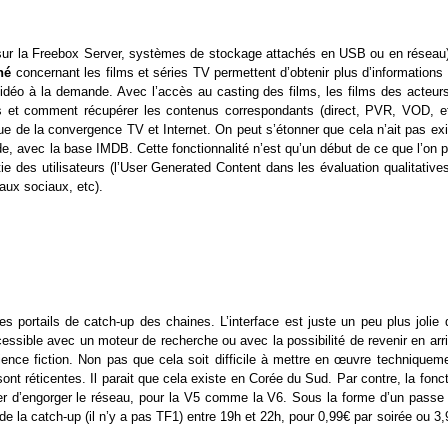
sur la Freebox Server, systèmes de stockage attachés en USB ou en réseau)
iné
concernant les films et séries TV permettent d’obtenir plus d’informations
idéo à la demande. Avec l’accès au casting des films, les films des acteurs
os et comment récupérer les contenus correspondants (direct, PVR, VOD, et
e de la convergence TV et Internet. On peut s’étonner que cela n’ait pas exi
de, avec la base IMDB. Cette fonctionnalité n’est qu’un début de ce que l’on 
ie des utilisateurs (l’User Generated Content dans les évaluation qualitative
eaux sociaux, etc).
es portails de catch-up des chaines. L’interface est juste un peu plus jolie 
ccessible avec un moteur de recherche ou avec la possibilité de revenir en arr
nce fiction. Non pas que cela soit difficile à mettre en œuvre techniqueme
 sont réticentes. Il parait que cela existe en Corée du Sud. Par contre, la fonc
er d’engorger le réseau, pour la V5 comme la V6. Sous la forme d’un passe 
e la catch-up (il n’y a pas TF1) entre 19h et 22h, pour 0,99€ par soirée ou 3