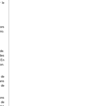
 le
lors
rio.
nde.
des
 En
on.
 de
dans
t de
ons
 de