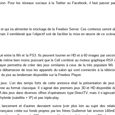
ision. Pour les réseaux sociaux à la Twitter ou Facebook, il faut passer par
, et qui ira alimenter le stockage de la Freebox Server. Ces contenus seront a
is il semblerait que l’objectif soit de faciliter la mise en œuvre de ce scéna
ué entre la Wii et la PS3. Ils peuvent tourner en HD et à 60 images par seco
ut de même bien moins puissant que le Cell combiné au moteur graphique RSX 
r permettra de créer des jeux similaires à ceux de la très populaire Wii.
 débarrasser de tous les appareils du salon qui sont connectés à la télévisi
r du jour au lendemain disponible sur la Freebox Player.
 jeux. L’un des temps forts de cette annonce était la présentation de jeux
ree au format classique. Il s’agirait des premiers jeux 3D et HD disponible 
 des jeux dans diverses offres d’opérateurs type DirectTV, mais il s’agissai
bride (satellite + IP) et pas triple-play.
 lancement et d’autres devraient suivre (voir plus loin au sujet des relati
rançaise créée sur fonds propres par les frères Guillemot fait environ 140m€