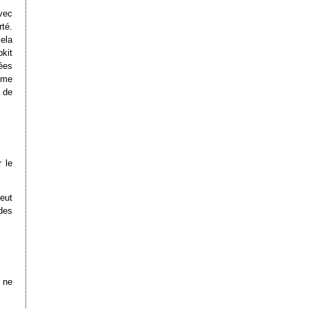
vec
té.
cela
bkit
ées
mme
 de
 le
eut
des
a ne