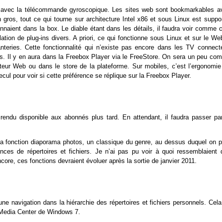
ation avec la télécommande gyroscopique. Les sites web sont bookmarkables a
ros, tout ce qui tourne sur architecture Intel x86 et sous Linux est suppor
onnaient dans la box. Le diable étant dans les détails, il faudra voir comme 
lation de plug-ins divers. A priori, ce qui fonctionne sous Linux et sur le We
nteries. Cette fonctionnalité qui n’existe pas encore dans les TV connect
ves. Il y en aura dans la Freebox Player via le FreeStore. On sera un peu co
eur Web ou dans le store de la plateforme. Sur mobiles, c’est l’ergonomie
 recul pour voir si cette préférence se réplique sur la Freebox Player.
endu disponible aux abonnés plus tard. En attendant, il faudra passer par
a fonction diaporama photos, un classique du genre, au dessus duquel on p
ces de répertoires et fichiers. Je n’ai pas pu voir à quoi ressemblaient 
core, ces fonctions devraient évoluer après la sortie de janvier 2011.
une navigation dans la hiérarchie des répertoires et fichiers personnels. Cel
 Media Center de Windows 7.