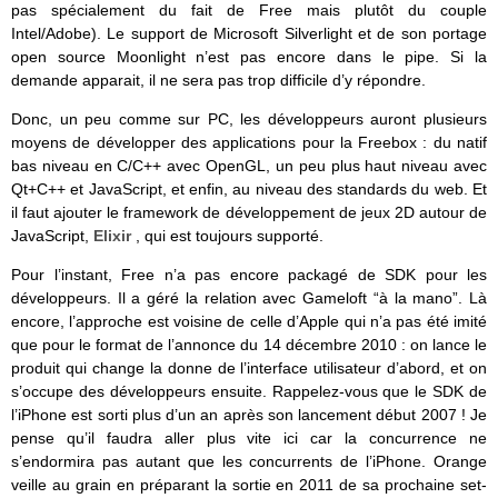
pas spécialement du fait de Free mais plutôt du couple
Intel/Adobe). Le support de Microsoft Silverlight et de son portage
open source Moonlight n’est pas encore dans le pipe. Si la
demande apparait, il ne sera pas trop difficile d’y répondre.
Donc, un peu comme sur PC, les développeurs auront plusieurs
moyens de développer des applications pour la Freebox : du natif
bas niveau en C/C++ avec OpenGL, un peu plus haut niveau avec
Qt+C++ et JavaScript, et enfin, au niveau des standards du web. Et
il faut ajouter le framework de développement de jeux 2D autour de
JavaScript,
Elixir
, qui est toujours supporté.
Pour l’instant, Free n’a pas encore packagé de SDK pour les
développeurs. Il a géré la relation avec Gameloft “à la mano”. Là
encore, l’approche est voisine de celle d’Apple qui n’a pas été imité
que pour le format de l’annonce du 14 décembre 2010 : on lance le
produit qui change la donne de l’interface utilisateur d’abord, et on
s’occupe des développeurs ensuite. Rappelez-vous que le SDK de
l’iPhone est sorti plus d’un an après son lancement début 2007 ! Je
pense qu’il faudra aller plus vite ici car la concurrence ne
s’endormira pas autant que les concurrents de l’iPhone. Orange
veille au grain en préparant la sortie en 2011 de sa prochaine set-