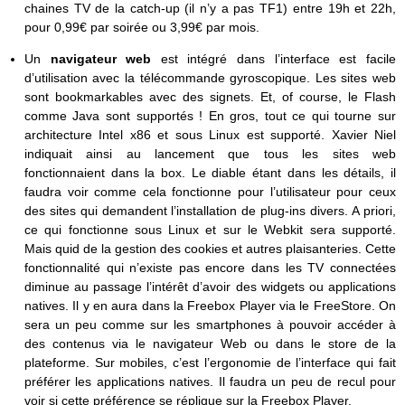
chaines TV de la catch-up (il n’y a pas TF1) entre 19h et 22h,
pour 0,99€ par soirée ou 3,99€ par mois.
Un
navigateur web
est intégré dans l’interface est facile
d’utilisation avec la télécommande gyroscopique. Les sites web
sont bookmarkables avec des signets. Et, of course, le Flash
comme Java sont supportés ! En gros, tout ce qui tourne sur
architecture Intel x86 et sous Linux est supporté. Xavier Niel
indiquait ainsi au lancement que tous les sites web
fonctionnaient dans la box. Le diable étant dans les détails, il
faudra voir comme cela fonctionne pour l’utilisateur pour ceux
des sites qui demandent l’installation de plug-ins divers. A priori,
ce qui fonctionne sous Linux et sur le Webkit sera supporté.
Mais quid de la gestion des cookies et autres plaisanteries. Cette
fonctionnalité qui n’existe pas encore dans les TV connectées
diminue au passage l’intérêt d’avoir des widgets ou applications
natives. Il y en aura dans la Freebox Player via le FreeStore. On
sera un peu comme sur les smartphones à pouvoir accéder à
des contenus via le navigateur Web ou dans le store de la
plateforme. Sur mobiles, c’est l’ergonomie de l’interface qui fait
préférer les applications natives. Il faudra un peu de recul pour
voir si cette préférence se réplique sur la Freebox Player.