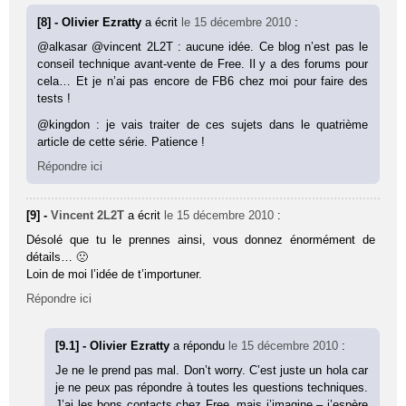
[8] - Olivier Ezratty
a écrit
le 15 décembre 2010
:
@alkasar @vincent 2L2T : aucune idée. Ce blog n’est pas le
conseil technique avant-vente de Free. Il y a des forums pour
cela… Et je n’ai pas encore de FB6 chez moi pour faire des
tests !
@kingdon : je vais traiter de ces sujets dans le quatrième
article de cette série. Patience !
Répondre ici
[9] -
Vincent 2L2T
a écrit
le 15 décembre 2010
:
Désolé que tu le prennes ainsi, vous donnez énormément de
détails… 🙁
Loin de moi l’idée de t’importuner.
Répondre ici
[9.1] - Olivier Ezratty
a répondu
le 15 décembre 2010
:
Je ne le prend pas mal. Don’t worry. C’est juste un hola car
je ne peux pas répondre à toutes les questions techniques.
J’ai les bons contacts chez Free, mais j’imagine – j’espère