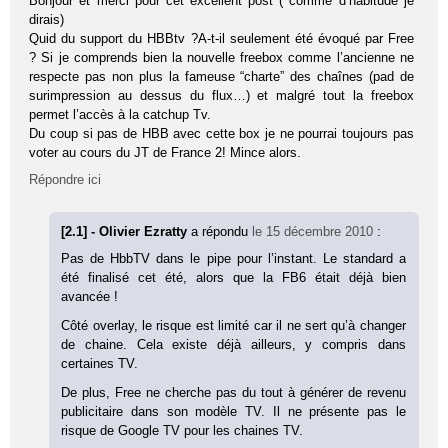
Bonjour et merci pour cet excellent post ( comme d’habitude je
dirais)
Quid du support du HBBtv ?A-t-il seulement été évoqué par Free
? Si je comprends bien la nouvelle freebox comme l’ancienne ne
respecte pas non plus la fameuse “charte” des chaînes (pad de
surimpression au dessus du flux…) et malgré tout la freebox
permet l’accès à la catchup Tv.
Du coup si pas de HBB avec cette box je ne pourrai toujours pas
voter au cours du JT de France 2! Mince alors.
Répondre ici
[2.1] - Olivier Ezratty
a répondu
le 15 décembre 2010
:
Pas de HbbTV dans le pipe pour l’instant. Le standard a
été finalisé cet été, alors que la FB6 était déjà bien
avancée !
Côté overlay, le risque est limité car il ne sert qu’à changer
de chaine. Cela existe déjà ailleurs, y compris dans
certaines TV.
De plus, Free ne cherche pas du tout à générer de revenu
publicitaire dans son modèle TV. Il ne présente pas le
risque de Google TV pour les chaines TV.