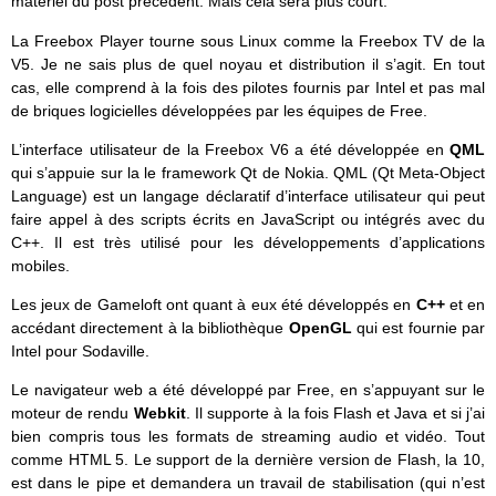
matériel du post précédent. Mais cela sera plus court.
La Freebox Player tourne sous Linux comme la Freebox TV de la
V5. Je ne sais plus de quel noyau et distribution il s’agit. En tout
cas, elle comprend à la fois des pilotes fournis par Intel et pas mal
de briques logicielles développées par les équipes de Free.
L’interface utilisateur de la Freebox V6 a été développée en
QML
qui s’appuie sur la le framework Qt de Nokia. QML (Qt Meta-Object
Language) est un langage déclaratif d’interface utilisateur qui peut
faire appel à des scripts écrits en JavaScript ou intégrés avec du
C++. Il est très utilisé pour les développements d’applications
mobiles.
Les jeux de Gameloft ont quant à eux été développés en
C++
et en
accédant directement à la bibliothèque
OpenGL
qui est fournie par
Intel pour Sodaville.
Le navigateur web a été développé par Free, en s’appuyant sur le
moteur de rendu
Webkit
. Il supporte à la fois Flash et Java et si j’ai
bien compris tous les formats de streaming audio et vidéo. Tout
comme HTML 5. Le support de la dernière version de Flash, la 10,
est dans le pipe et demandera un travail de stabilisation (qui n’est