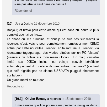
– ne pas être le seul dans ce cas la !
Répondre ici
[10] -
Jey
a écrit
le 15 décembre 2010
:
Bonjour, et bravo pour cette article qui est sans nul doute le plus
complet que j’ai pu lire….
La chose qui me turlupine, et dont je ne suis pas sûr d’avoir la
réponse, c’est: vais-je pour complètement remplacer mon XBMC
actuel par cette nouvelles Freebox, en faisant lire la Freebox, via
réseau/montage/partage, des vidéos situées sur un PC “distant”
(=serveur de fichier sur mon réseau local)… En clair, vais-être
limité aux 205Go inclus, ou vais-je pouvoir bénéficier
automatiquement du contenu de mes autres machines? (sachant
que celà signifie pas de disque USB/sATA pluggué directement
sur la box)
Un grand merci en tout cas…
Répondre ici
[10.1] - Olivier Ezratty
a répondu
le 15 décembre 2010
:
Il me semble que l’on pourra sans problème naviguer dans