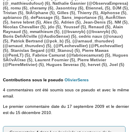
(@_matthieudufour)
(6),
Nathalie Gasnier (@ObservaEmpresa)
(6),
romu
(6),
cheramy
(6),
Jasontrisy
(6),
EtienneL
(5),
DJM
(5),
Tristan
(5),
StÃ©phane
(5),
Gilles
(5),
Thierry
(5),
Alphonse
(5),
apbianco
(5),
dePassage
(5),
Sans_importance
(5),
AurÃ©lien
(5),
herve lebret
(5),
Alex
(5),
Adrien
(5),
Jean-Denis
(5),
NM
(5),
Nicolas Chevallier
(5),
jdo
(5),
Youssef
(5),
Renaud
(5),
Alain
Raynaud
(5),
mmathieum
(5),
(@bvanryb) (@bvanryb)
(5),
Boris DefrÃ©ville (@AudioSense)
(5),
cedric naux (@cnaux)
(5),
Patrick Bertrand (@pck_b)
(5),
(@arnaud_thurudev)
(@arnaud_thurudev)
(5),
(@PLechevallier) (@PLechevallier)
(5),
Stanislas Segard (@El_Stanou)
(5),
Pierre Mawas
(@PemLT)
(5),
Fabrice Camurat (@fabricecamurat)
(5),
Hugues
SÃ©vÃ©rac
(5),
Laurent Fournier
(5),
Pierre Metivier
(@PierreMetivier)
(5),
Hugues Severac
(5),
hervet
(5),
Joel
(5)
Contributions sous le pseudo
OlivierSeres
4 commentaires ont été soumis sous ce pseudo et avec le même
email.
Le premier commentaire date du 17 septembre 2009 et le dernier
est du 15 décembre 2010.