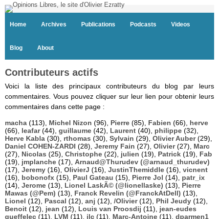
Home
Archives
Publications
Podcasts
Videos
Blog
About
Contributeurs actifs
Voici la liste des principaux contributeurs du blog par leurs
commentaires. Vous pouvez cliquer sur leur lien pour obtenir leurs
commentaires dans cette page :
macha
(113),
Michel Nizon
(96),
Pierre
(85),
Fabien
(66),
herve
(66),
leafar
(44),
guillaume
(42),
Laurent
(40),
philippe
(32),
Herve Kabla
(30),
rthomas
(30),
Sylvain
(29),
Olivier Auber
(29),
Daniel COHEN-ZARDI
(28),
Jeremy Fain
(27),
Olivier
(27),
Marc
(27),
Nicolas
(25),
Christophe
(22),
julien
(19),
Patrick
(19),
Fab
(19),
jmplanche
(17),
Arnaud@Thurudev (@arnaud_thurudev)
(17),
Jeremy
(16),
OlivierJ
(16),
JustinThemiddle
(16),
vicnent
(16),
bobonofx
(15),
Paul Gateau
(15),
Pierre Jol
(14),
patr_ix
(14),
Jerome
(13),
Lionel LaskÃ© (@lionellaske)
(13),
Pierre
Mawas (@Pem)
(13),
Franck Revelin (@FranckAtDell)
(13),
Lionel
(12),
Pascal
(12),
anj
(12),
/Olivier
(12),
Phil Jeudy
(12),
Benoit
(12),
jean
(12),
Louis van Proosdij
(11),
jean-eudes
queffelec
(11),
LVM
(11),
jlc
(11),
Marc-Antoine
(11),
dparmen1