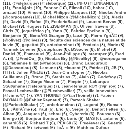
(11),
(@slebarque) (@slebarque)
(11),
INFO (@LINKANDEV)
(11),
FranÃ§ois
(10),
Fabrice
(10),
Filmail
(10),
babar
(10),
arnaud
(10),
Vincent
(10),
Philippe Marques
(10),
Nicolas Andre
(@corpogame)
(10),
Michel Nizon (@MichelNizon)
(10),
Alexis
(9),
David
(9),
Rafael
(9),
FredericBaud
(9),
Laurent Bervas
(9),
Mickael
(9),
Hugues
(9),
ZISERMAN
(9),
Olivier Travers
(9),
Chris
(9),
jequeffelec
(9),
Yann
(9),
Fabrice Epelboin
(9),
Benjamin
(9),
BenoÃ®t Granger
(9),
laozi
(9),
Pierre YgriÃ©
(9),
(@olivez) (@olivez)
(9),
faculte des sciences de la nature et de
la vie
(9),
gepettot
(9),
arderborelnot
(9),
Frederic
(8),
Marie
(8),
Yannick Lejeune
(8),
stephane
(8),
BScache
(8),
Michel
(8),
Daniel
(8),
Emmanuel
(8),
Jean-Philippe
(8),
startuper
(8),
Fred
A.
(8),
@FredOu_
(8),
Nicolas Bry (@NicoBry)
(8),
@corpogame
(8),
fabienne billat (@fadouce)
(8),
Bruno Lamouroux
(@Dassoniou)
(8),
Lereune
(8),
~laurent
(7),
Patrice
(7),
JB
(7),
ITI
(7),
Julien Ã‰LIE
(7),
Jean-Christophe
(7),
Nicolas
Guillaume
(7),
Bruno
(7),
Stanislas
(7),
Alain
(7),
Godefroy
(7),
Sebastien
(7),
Serge Meunier
(7),
Pimpin
(7),
Lebarque
StÃ©phane (@slebarque)
(7),
Jean-Renaud ROY (@jr_roy)
(7),
Pascal Lechevallier (@PLechevallier)
(7),
veille innovation
(@vinno47)
(7),
YAN THOINET (@YanThoinet)
(7),
Fabien
RAYNAUD (@FabienRaynaud)
(7),
Partech Shaker
(@PartechShaker)
(7),
arderbor elnot
(7),
Legend
(6),
Romain
(6),
JÃ©rÃ´me
(6),
Paul
(6),
Eric
(6),
Serge
(6),
Benoit Felten
(6),
Alban
(6),
Jacques
(6),
sebou
(6),
Cybereric
(6),
Poussah
(6),
Energo
(6),
Bonjour Bonjour
(6),
boris
(6),
MAS
(6),
antoine
(6),
canard65
(6),
Richard T
(6),
PEAI60
(6),
Free4ever
(6),
Guerric
(6),
Richard
(6),
tvtweet
(6),
loÃ¯c
(6),
Matthieu Dufour