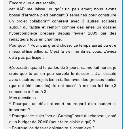
Encore d’un autre recallé,
cet AAP me laisse un goût un peu amer; nous avons
bossé d’arrache pied pendant 3 semaines pour construire
un projet collaboratif cohérent avec 3 autres sociétés
autour du tactile et remplir comme des ânes un dossier
hypercomplexe préparé depuis février 2009 par des
rédacteurs fous en chambre.
Pourquoi ? Pour pas grand chose. Le temps aurait pu être
mieux utilisé ailleurs. C’est la vie, me diriez vous, z’aviez
qu’à pas participer…
@oezratti : quand tu parles de 2 jours, ca me fait hurler, je
crois que tu as un peu survolé le dossier… J’ai discuté
avec d’autres projets bien staffés avec des grosses boites
(qui ont été nominés) ils ont bossé à minima full time,3
semaines à 2 ou à 3.
Mes questions :
* Pourquoi un délai si court au regard d’un budget si
important ?
* Pourquoi ce sujet “serial Gaming” sorti du chapeau, doté
d’un budget de 20M€ (pour faire plaisir à qui) ?
* Pourquoi ce dossier obligatoire si complexe ?