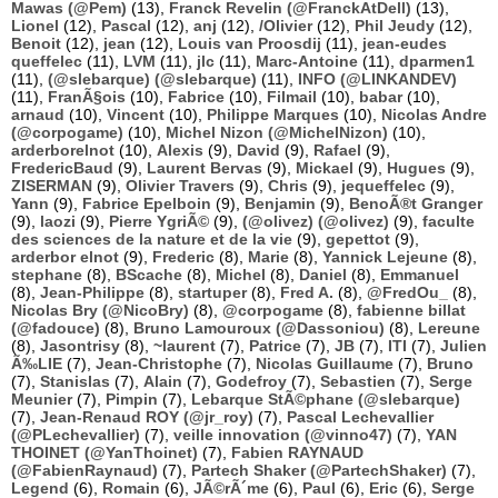
Mawas (@Pem)
(13),
Franck Revelin (@FranckAtDell)
(13),
Lionel
(12),
Pascal
(12),
anj
(12),
/Olivier
(12),
Phil Jeudy
(12),
Benoit
(12),
jean
(12),
Louis van Proosdij
(11),
jean-eudes
queffelec
(11),
LVM
(11),
jlc
(11),
Marc-Antoine
(11),
dparmen1
(11),
(@slebarque) (@slebarque)
(11),
INFO (@LINKANDEV)
(11),
FranÃ§ois
(10),
Fabrice
(10),
Filmail
(10),
babar
(10),
arnaud
(10),
Vincent
(10),
Philippe Marques
(10),
Nicolas Andre
(@corpogame)
(10),
Michel Nizon (@MichelNizon)
(10),
arderborelnot
(10),
Alexis
(9),
David
(9),
Rafael
(9),
FredericBaud
(9),
Laurent Bervas
(9),
Mickael
(9),
Hugues
(9),
ZISERMAN
(9),
Olivier Travers
(9),
Chris
(9),
jequeffelec
(9),
Yann
(9),
Fabrice Epelboin
(9),
Benjamin
(9),
BenoÃ®t Granger
(9),
laozi
(9),
Pierre YgriÃ©
(9),
(@olivez) (@olivez)
(9),
faculte
des sciences de la nature et de la vie
(9),
gepettot
(9),
arderbor elnot
(9),
Frederic
(8),
Marie
(8),
Yannick Lejeune
(8),
stephane
(8),
BScache
(8),
Michel
(8),
Daniel
(8),
Emmanuel
(8),
Jean-Philippe
(8),
startuper
(8),
Fred A.
(8),
@FredOu_
(8),
Nicolas Bry (@NicoBry)
(8),
@corpogame
(8),
fabienne billat
(@fadouce)
(8),
Bruno Lamouroux (@Dassoniou)
(8),
Lereune
(8),
Jasontrisy
(8),
~laurent
(7),
Patrice
(7),
JB
(7),
ITI
(7),
Julien
Ã‰LIE
(7),
Jean-Christophe
(7),
Nicolas Guillaume
(7),
Bruno
(7),
Stanislas
(7),
Alain
(7),
Godefroy
(7),
Sebastien
(7),
Serge
Meunier
(7),
Pimpin
(7),
Lebarque StÃ©phane (@slebarque)
(7),
Jean-Renaud ROY (@jr_roy)
(7),
Pascal Lechevallier
(@PLechevallier)
(7),
veille innovation (@vinno47)
(7),
YAN
THOINET (@YanThoinet)
(7),
Fabien RAYNAUD
(@FabienRaynaud)
(7),
Partech Shaker (@PartechShaker)
(7),
Legend
(6),
Romain
(6),
JÃ©rÃ´me
(6),
Paul
(6),
Eric
(6),
Serge