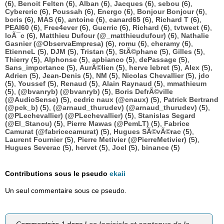
(6),
Benoit Felten
(6),
Alban
(6),
Jacques
(6),
sebou
(6),
Cybereric
(6),
Poussah
(6),
Energo
(6),
Bonjour Bonjour
(6),
boris
(6),
MAS
(6),
antoine
(6),
canard65
(6),
Richard T
(6),
PEAI60
(6),
Free4ever
(6),
Guerric
(6),
Richard
(6),
tvtweet
(6),
loÃ¯c
(6),
Matthieu Dufour (@_matthieudufour)
(6),
Nathalie
Gasnier (@ObservaEmpresa)
(6),
romu
(6),
cheramy
(6),
EtienneL
(5),
DJM
(5),
Tristan
(5),
StÃ©phane
(5),
Gilles
(5),
Thierry
(5),
Alphonse
(5),
apbianco
(5),
dePassage
(5),
Sans_importance
(5),
AurÃ©lien
(5),
herve lebret
(5),
Alex
(5),
Adrien
(5),
Jean-Denis
(5),
NM
(5),
Nicolas Chevallier
(5),
jdo
(5),
Youssef
(5),
Renaud
(5),
Alain Raynaud
(5),
mmathieum
(5),
(@bvanryb) (@bvanryb)
(5),
Boris DefrÃ©ville
(@AudioSense)
(5),
cedric naux (@cnaux)
(5),
Patrick Bertrand
(@pck_b)
(5),
(@arnaud_thurudev) (@arnaud_thurudev)
(5),
(@PLechevallier) (@PLechevallier)
(5),
Stanislas Segard
(@El_Stanou)
(5),
Pierre Mawas (@PemLT)
(5),
Fabrice
Camurat (@fabricecamurat)
(5),
Hugues SÃ©vÃ©rac
(5),
Laurent Fournier
(5),
Pierre Metivier (@PierreMetivier)
(5),
Hugues Severac
(5),
hervet
(5),
Joel
(5),
binance
(5)
Contributions sous le pseudo
ekaii
Un seul commentaire sous ce pseudo.