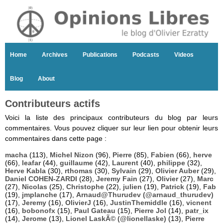
Home
Archives
Publications
Podcasts
Videos
Blog
About
Contributeurs actifs
Voici la liste des principaux contributeurs du blog par leurs
commentaires. Vous pouvez cliquer sur leur lien pour obtenir leurs
commentaires dans cette page :
macha
(113),
Michel Nizon
(96),
Pierre
(85),
Fabien
(66),
herve
(66),
leafar
(44),
guillaume
(42),
Laurent
(40),
philippe
(32),
Herve Kabla
(30),
rthomas
(30),
Sylvain
(29),
Olivier Auber
(29),
Daniel COHEN-ZARDI
(28),
Jeremy Fain
(27),
Olivier
(27),
Marc
(27),
Nicolas
(25),
Christophe
(22),
julien
(19),
Patrick
(19),
Fab
(19),
jmplanche
(17),
Arnaud@Thurudev (@arnaud_thurudev)
(17),
Jeremy
(16),
OlivierJ
(16),
JustinThemiddle
(16),
vicnent
(16),
bobonofx
(15),
Paul Gateau
(15),
Pierre Jol
(14),
patr_ix
(14),
Jerome
(13),
Lionel LaskÃ© (@lionellaske)
(13),
Pierre