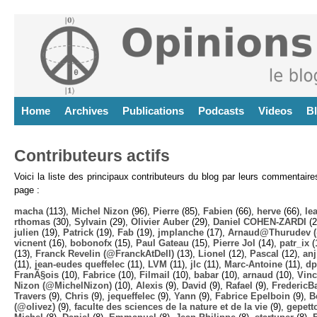
Home
Archives
Publications
Podcasts
Videos
B
Contributeurs actifs
Voici la liste des principaux contributeurs du blog par leurs commentair
page :
macha
(113),
Michel Nizon
(96),
Pierre
(85),
Fabien
(66),
herve
(66),
lea
rthomas
(30),
Sylvain
(29),
Olivier Auber
(29),
Daniel COHEN-ZARDI
(2
julien
(19),
Patrick
(19),
Fab
(19),
jmplanche
(17),
Arnaud@Thurudev (
vicnent
(16),
bobonofx
(15),
Paul Gateau
(15),
Pierre Jol
(14),
patr_ix
(
(13),
Franck Revelin (@FranckAtDell)
(13),
Lionel
(12),
Pascal
(12),
anj
(11),
jean-eudes queffelec
(11),
LVM
(11),
jlc
(11),
Marc-Antoine
(11),
dp
FranÃ§ois
(10),
Fabrice
(10),
Filmail
(10),
babar
(10),
arnaud
(10),
Vinc
Nizon (@MichelNizon)
(10),
Alexis
(9),
David
(9),
Rafael
(9),
FredericB
Travers
(9),
Chris
(9),
jequeffelec
(9),
Yann
(9),
Fabrice Epelboin
(9),
B
(@olivez)
(9),
faculte des sciences de la nature et de la vie
(9),
gepett