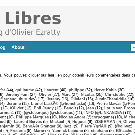
log
About
es. Vous pouvez cliquer sur leur lien pour obtenir leurs commentaires dans ce
far
(44),
guillaume
(42),
Laurent
(40),
philippe
(32),
Herve Kabla
(30),
8),
Jeremy Fain
(27),
Olivier
(27),
Marc
(27),
Nicolas
(25),
Christophe
(22),
@arnaud_thurudev)
(17),
Jeremy
(16),
OlivierJ
(16),
JustinThemiddle
(16)
14),
Jerome
(13),
Lionel LaskÃ© (@lionellaske)
(13),
Pierre Mawas (@Pe
(12),
/Olivier
(12),
Phil Jeudy
(12),
Benoit
(12),
jean
(12),
Louis van Proos
armen1
(11),
(@slebarque) (@slebarque)
(11),
INFO (@LINKANDEV)
(11),
ent
(10),
Philippe Marques
(10),
Nicolas Andre (@corpogame)
(10),
Miche
aud
(9),
Laurent Bervas
(9),
Mickael
(9),
Hugues
(9),
ZISERMAN
(9),
Olivie
enjamin
(9),
BenoÃ®t Granger
(9),
laozi
(9),
Pierre YgriÃ©
(9),
(@olivez)
ot
(9),
Frederic
(8),
Marie
(8),
Yannick Lejeune
(8),
stephane
(8),
BScache
(