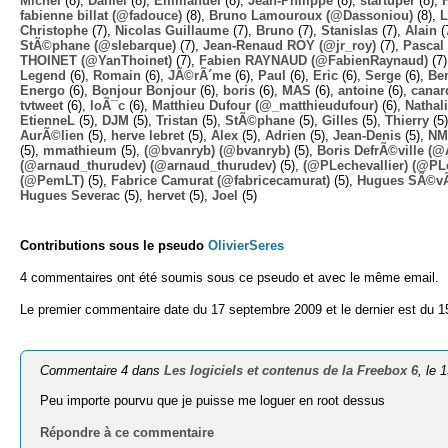
Michel
(8),
Daniel
(8),
Emmanuel
(8),
Jean-Philippe
(8),
startuper
(8),
fabienne billat (@fadouce)
(8),
Bruno Lamouroux (@Dassoniou)
(8),
L
Christophe
(7),
Nicolas Guillaume
(7),
Bruno
(7),
Stanislas
(7),
Alain
(
StÃ©phane (@slebarque)
(7),
Jean-Renaud ROY (@jr_roy)
(7),
Pascal 
THOINET (@YanThoinet)
(7),
Fabien RAYNAUD (@FabienRaynaud)
(7
Legend
(6),
Romain
(6),
JÃ©rÃ´me
(6),
Paul
(6),
Eric
(6),
Serge
(6),
Ben
Energo
(6),
Bonjour Bonjour
(6),
boris
(6),
MAS
(6),
antoine
(6),
canar
tvtweet
(6),
loÃ¯c
(6),
Matthieu Dufour (@_matthieudufour)
(6),
Nathal
EtienneL
(5),
DJM
(5),
Tristan
(5),
StÃ©phane
(5),
Gilles
(5),
Thierry
(5
AurÃ©lien
(5),
herve lebret
(5),
Alex
(5),
Adrien
(5),
Jean-Denis
(5),
NM
(5),
mmathieum
(5),
(@bvanryb) (@bvanryb)
(5),
Boris DefrÃ©ville (
(@arnaud_thurudev) (@arnaud_thurudev)
(5),
(@PLechevallier) (@PLe
(@PemLT)
(5),
Fabrice Camurat (@fabricecamurat)
(5),
Hugues SÃ©v
Hugues Severac
(5),
hervet
(5),
Joel
(5)
Contributions sous le pseudo
OlivierSeres
4 commentaires ont été soumis sous ce pseudo et avec le même email.
Le premier commentaire date du 17 septembre 2009 et le dernier est du 
Commentaire 4 dans
Les logiciels et contenus de la Freebox 6
, le
Peu importe pourvu que je puisse me loguer en root dessus
Répondre à ce commentaire