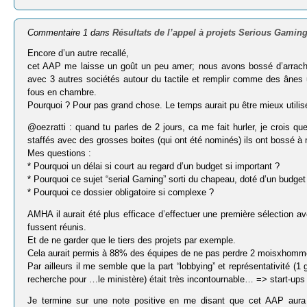
Commentaire 1 dans
Résultats de l’appel à projets Serious Gaming
Encore d’un autre recallé,
cet AAP me laisse un goût un peu amer; nous avons bossé d’arrache 
avec 3 autres sociétés autour du tactile et remplir comme des ânes
fous en chambre.
Pourquoi ? Pour pas grand chose. Le temps aurait pu être mieux utilisé 
@oezratti : quand tu parles de 2 jours, ca me fait hurler, je crois q
staffés avec des grosses boites (qui ont été nominés) ils ont bossé à 
Mes questions :
* Pourquoi un délai si court au regard d’un budget si important ?
* Pourquoi ce sujet “serial Gaming” sorti du chapeau, doté d’un budget 
* Pourquoi ce dossier obligatoire si complexe ?
AMHA il aurait été plus efficace d’effectuer une première sélection avec 
fussent réunis.
Et de ne garder que le tiers des projets par exemple.
Cela aurait permis à 88% des équipes de ne pas perdre 2 moisxhomme 
Par ailleurs il me semble que la part “lobbying” et représentativité (1 
recherche pour …le ministère) était très incontournable… => start-ups
Je termine sur une note positive en me disant que cet AAP aura 