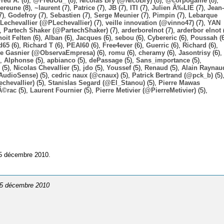
Fred A.
(8),
@FredOu_
(8),
Nicolas Bry (@NicoBry)
(8),
@corpogame
(8),
ereune
(8),
~laurent
(7),
Patrice
(7),
JB
(7),
ITI
(7),
Julien Ã‰LIE
(7),
Jean-
7),
Godefroy
(7),
Sebastien
(7),
Serge Meunier
(7),
Pimpin
(7),
Lebarque
Lechevallier (@PLechevallier)
(7),
veille innovation (@vinno47)
(7),
YAN
),
Partech Shaker (@PartechShaker)
(7),
arderborelnot
(7),
arderbor elnot
(
oit Felten
(6),
Alban
(6),
Jacques
(6),
sebou
(6),
Cybereric
(6),
Poussah
(6
d65
(6),
Richard T
(6),
PEAI60
(6),
Free4ever
(6),
Guerric
(6),
Richard
(6),
ie Gasnier (@ObservaEmpresa)
(6),
romu
(6),
cheramy
(6),
Jasontrisy
(6),
),
Alphonse
(5),
apbianco
(5),
dePassage
(5),
Sans_importance
(5),
(5),
Nicolas Chevallier
(5),
jdo
(5),
Youssef
(5),
Renaud
(5),
Alain Raynau
@AudioSense)
(5),
cedric naux (@cnaux)
(5),
Patrick Bertrand (@pck_b)
(5)
chevallier)
(5),
Stanislas Segard (@El_Stanou)
(5),
Pierre Mawas
Ã©rac
(5),
Laurent Fournier
(5),
Pierre Metivier (@PierreMetivier)
(5),
15 décembre 2010.
 15 décembre 2010