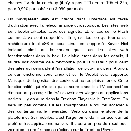
chaines TV de la catch-up (il n’y a pas TF1) entre 19h et 22h,
pour 0,99€ par soirée ou 3,99€ par mois.
Un
navigateur web
est intégré dans l’interface est facile
d’utilisation avec la télécommande gyroscopique. Les sites web
sont bookmarkables avec des signets. Et, of course, le Flash
comme Java sont supportés ! En gros, tout ce qui tourne sur
architecture Intel x86 et sous Linux est supporté. Xavier Niel
indiquait ainsi au lancement que tous les sites web
fonctionnaient dans la box. Le diable étant dans les détails, il
faudra voir comme cela fonctionne pour l’utilisateur pour ceux
des sites qui demandent l’installation de plug-ins divers. A priori,
ce qui fonctionne sous Linux et sur le Webkit sera supporté.
Mais quid de la gestion des cookies et autres plaisanteries. Cette
fonctionnalité qui n’existe pas encore dans les TV connectées
diminue au passage l’intérêt d’avoir des widgets ou applications
natives. Il y en aura dans la Freebox Player via le FreeStore. On
sera un peu comme sur les smartphones à pouvoir accéder à
des contenus via le navigateur Web ou dans le store de la
plateforme. Sur mobiles, c’est l’ergonomie de l’interface qui fait
préférer les applications natives. Il faudra un peu de recul pour
voir si cette préférence se réplique sur la Freebox Player.