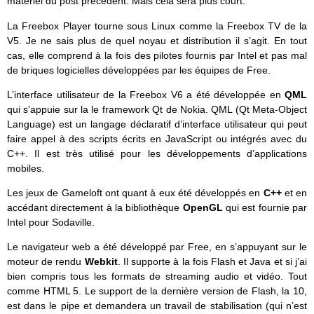
matériel du post précédent. Mais cela sera plus court.
La Freebox Player tourne sous Linux comme la Freebox TV de la
V5. Je ne sais plus de quel noyau et distribution il s’agit. En tout
cas, elle comprend à la fois des pilotes fournis par Intel et pas mal
de briques logicielles développées par les équipes de Free.
L’interface utilisateur de la Freebox V6 a été développée en
QML
qui s’appuie sur la le framework Qt de Nokia. QML (Qt Meta-Object
Language) est un langage déclaratif d’interface utilisateur qui peut
faire appel à des scripts écrits en JavaScript ou intégrés avec du
C++. Il est très utilisé pour les développements d’applications
mobiles.
Les jeux de Gameloft ont quant à eux été développés en
C++
et en
accédant directement à la bibliothèque
OpenGL
qui est fournie par
Intel pour Sodaville.
Le navigateur web a été développé par Free, en s’appuyant sur le
moteur de rendu
Webkit
. Il supporte à la fois Flash et Java et si j’ai
bien compris tous les formats de streaming audio et vidéo. Tout
comme HTML 5. Le support de la dernière version de Flash, la 10,
est dans le pipe et demandera un travail de stabilisation (qui n’est