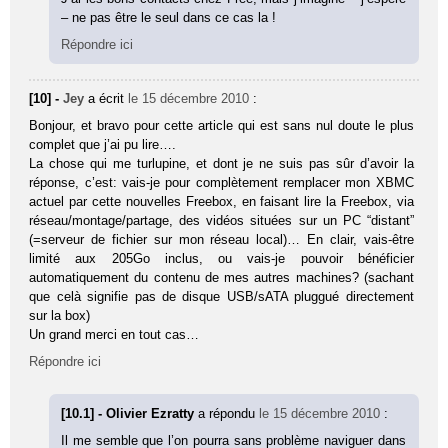
– ne pas être le seul dans ce cas la !
Répondre ici
[10] -
Jey
a écrit
le 15 décembre 2010
:
Bonjour, et bravo pour cette article qui est sans nul doute le plus
complet que j’ai pu lire….
La chose qui me turlupine, et dont je ne suis pas sûr d’avoir la
réponse, c’est: vais-je pour complètement remplacer mon XBMC
actuel par cette nouvelles Freebox, en faisant lire la Freebox, via
réseau/montage/partage, des vidéos situées sur un PC “distant”
(=serveur de fichier sur mon réseau local)… En clair, vais-être
limité aux 205Go inclus, ou vais-je pouvoir bénéficier
automatiquement du contenu de mes autres machines? (sachant
que celà signifie pas de disque USB/sATA pluggué directement
sur la box)
Un grand merci en tout cas…
Répondre ici
[10.1] - Olivier Ezratty
a répondu
le 15 décembre 2010
:
Il me semble que l’on pourra sans problème naviguer dans