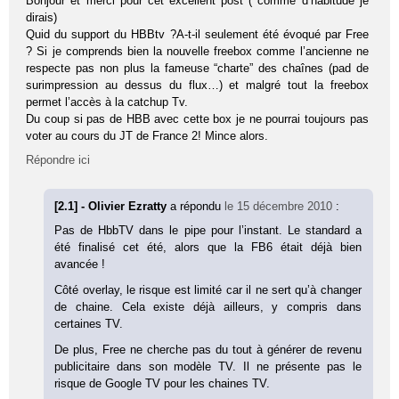
Bonjour et merci pour cet excellent post ( comme d’habitude je
dirais)
Quid du support du HBBtv ?A-t-il seulement été évoqué par Free
? Si je comprends bien la nouvelle freebox comme l’ancienne ne
respecte pas non plus la fameuse “charte” des chaînes (pad de
surimpression au dessus du flux…) et malgré tout la freebox
permet l’accès à la catchup Tv.
Du coup si pas de HBB avec cette box je ne pourrai toujours pas
voter au cours du JT de France 2! Mince alors.
Répondre ici
[2.1] - Olivier Ezratty
a répondu
le 15 décembre 2010
:
Pas de HbbTV dans le pipe pour l’instant. Le standard a
été finalisé cet été, alors que la FB6 était déjà bien
avancée !
Côté overlay, le risque est limité car il ne sert qu’à changer
de chaine. Cela existe déjà ailleurs, y compris dans
certaines TV.
De plus, Free ne cherche pas du tout à générer de revenu
publicitaire dans son modèle TV. Il ne présente pas le
risque de Google TV pour les chaines TV.