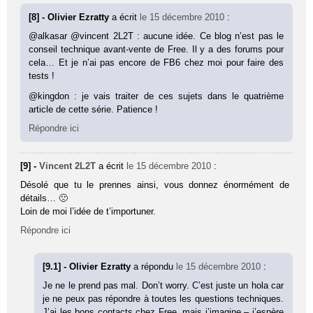
[8] - Olivier Ezratty
a écrit
le 15 décembre 2010
:
@alkasar @vincent 2L2T : aucune idée. Ce blog n’est pas le
conseil technique avant-vente de Free. Il y a des forums pour
cela… Et je n’ai pas encore de FB6 chez moi pour faire des
tests !
@kingdon : je vais traiter de ces sujets dans le quatrième
article de cette série. Patience !
Répondre ici
[9] -
Vincent 2L2T
a écrit
le 15 décembre 2010
:
Désolé que tu le prennes ainsi, vous donnez énormément de
détails… 🙁
Loin de moi l’idée de t’importuner.
Répondre ici
[9.1] - Olivier Ezratty
a répondu
le 15 décembre 2010
:
Je ne le prend pas mal. Don’t worry. C’est juste un hola car
je ne peux pas répondre à toutes les questions techniques.
J’ai les bons contacts chez Free, mais j’imagine – j’espère