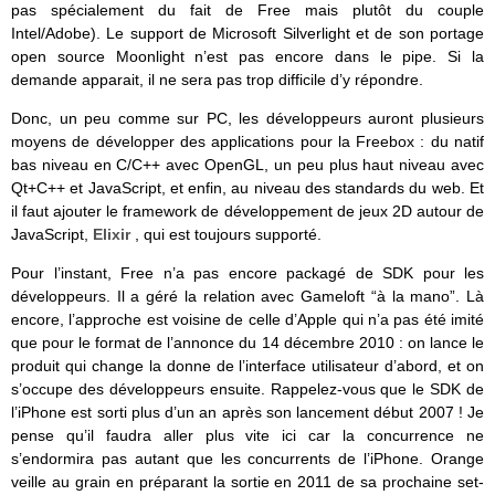
pas spécialement du fait de Free mais plutôt du couple
Intel/Adobe). Le support de Microsoft Silverlight et de son portage
open source Moonlight n’est pas encore dans le pipe. Si la
demande apparait, il ne sera pas trop difficile d’y répondre.
Donc, un peu comme sur PC, les développeurs auront plusieurs
moyens de développer des applications pour la Freebox : du natif
bas niveau en C/C++ avec OpenGL, un peu plus haut niveau avec
Qt+C++ et JavaScript, et enfin, au niveau des standards du web. Et
il faut ajouter le framework de développement de jeux 2D autour de
JavaScript,
Elixir
, qui est toujours supporté.
Pour l’instant, Free n’a pas encore packagé de SDK pour les
développeurs. Il a géré la relation avec Gameloft “à la mano”. Là
encore, l’approche est voisine de celle d’Apple qui n’a pas été imité
que pour le format de l’annonce du 14 décembre 2010 : on lance le
produit qui change la donne de l’interface utilisateur d’abord, et on
s’occupe des développeurs ensuite. Rappelez-vous que le SDK de
l’iPhone est sorti plus d’un an après son lancement début 2007 ! Je
pense qu’il faudra aller plus vite ici car la concurrence ne
s’endormira pas autant que les concurrents de l’iPhone. Orange
veille au grain en préparant la sortie en 2011 de sa prochaine set-