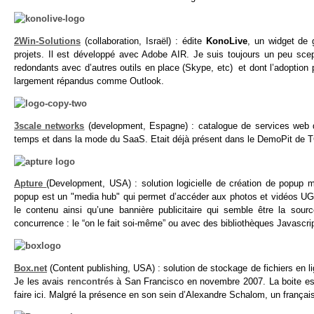
2Win-Solutions
(collaboration, Israël) : édite
KonoLive
, un widget de g
projets. Il est développé avec Adobe AIR. Je suis toujours un peu scept
redondants avec d’autres outils en place (Skype, etc) et dont l’adoption 
largement répandus comme Outlook.
3scale networks
(development, Espagne) : catalogue de services web qui f
temps et dans la mode du SaaS. Etait déjà présent dans le DemoPit de 
Apture
(Development, USA) : solution logicielle de création de popup 
popup est un "media hub" qui permet d’accéder aux photos et vidéos UG
le contenu ainsi qu’une bannière publicitaire qui semble être la sourc
concurrence : le “on le fait soi-même” ou avec des bibliothèques Javascrip
Box.net
(Content publishing, USA) : solution de stockage de fichiers en lig
Je les avais
rencontrés
à San Francisco en novembre 2007. La boite est
faire ici. Malgré la présence en son sein d’Alexandre Schalom, un français,