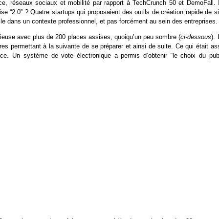
ce, réseaux sociaux et mobilité par rapport à TechCrunch 50 et DemoFall. I
ise “2.0” ? Quatre startups qui proposaient des outils de création rapide de s
tile dans un contexte professionnel, et pas forcément au sein des entreprises.
spacieuse avec plus de 200 places assises, quoiqu’un peu sombre (
ci-dessous
).
tres permettant à la suivante de se préparer et ainsi de suite. Ce qui était a
ace. Un système de vote électronique a permis d’obtenir “le choix du publ