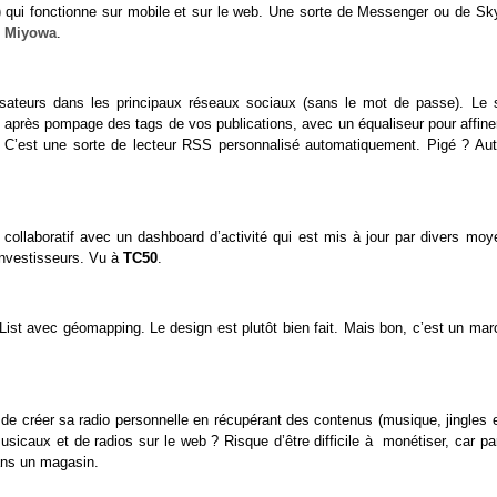
) qui fonctionne sur mobile et sur le web. Une sorte de Messenger ou de Sk
e
Miyowa
.
lisateurs dans les principaux réseaux sociaux (sans le mot de passe). Le s
ur, après pompage des tags de vos publications, avec un équaliseur pour affine
ion. C’est une sorte de lecteur RSS personnalisé automatiquement. Pigé ? Aut
l collaboratif avec un dashboard d’activité qui est mis à jour par divers moy
investisseurs. Vu à
TC50
.
ist avec géomapping. Le design est plutôt bien fait. Mais bon, c’est un mar
 de créer sa radio personnelle en récupérant des contenus (musique, jingles e
usicaux et de radios sur le web ? Risque d’être difficile à monétiser, car pa
ans un magasin.