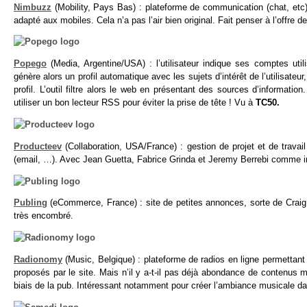
Nimbuzz
(Mobility, Pays Bas) : plateforme de communication (chat, etc
adapté aux mobiles. Cela n’a pas l’air bien original. Fait penser à l’offre d
Popego
(Media, Argentine/USA) : l’utilisateur indique ses comptes uti
génère alors un profil automatique avec les sujets d’intérêt de l’utilisate
profil. L’outil filtre alors le web en présentant des sources d’informat
utiliser un bon lecteur RSS pour éviter la prise de tête ! Vu à
TC50.
Producteev
(Collaboration, USA/France) : gestion de projet et de travai
(email, …). Avec Jean Guetta, Fabrice Grinda et Jeremy Berrebi comme 
Publing
(eCommerce, France) : site de petites annonces, sorte de CraigL
très encombré.
Radionomy
(Music, Belgique) : plateforme de radios en ligne permettant
proposés par le site. Mais n’il y a-t-il pas déjà abondance de contenus m
biais de la pub. Intéressant notamment pour créer l’ambiance musicale d