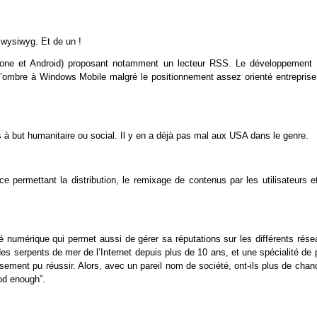
t wysiwyg. Et de un !
iPhone et Android) proposant notamment un lecteur RSS. Le développement 
 l’ombre à Windows Mobile malgré le positionnement assez orienté entreprise
s à but humanitaire ou social. Il y en a déjà pas mal aux USA dans le genre.
permettant la distribution, le remixage de contenus par les utilisateurs et
ité numérique qui permet aussi de gérer sa réputations sur les différents rés
 des serpents de mer de l’Internet depuis plus de 10 ans, et une spécialité de
sement pu réussir. Alors, avec un pareil nom de société, ont-ils plus de chan
od enough”.