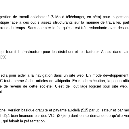
estion de travail collaboratif (3 Mo à télécharger, en bêta) pour la gestion
ique face à ces outils assez structurants sur la manière de travailler, parf
prend du temps. Sans compter le fait qu’elle est très redondante avec des ou
ournit l’infrastructure pour les distribuer et les facturer. Assez dans l’ai
TC50.
média pour aider à la navigation dans un site web. En mode développement,
C tout comme à des articles de wikipedia. En mode exécution, la popup affi
e de revenu de cette société. C’est de l’outillage logiciel pour site web.
t.
ne. Version basique gratuite et payante au-delà ($15 par utilisateur et par mo
 déjà bien financée par des VCs ($7,5m) dont on se demande ce qu’elle ven
 qui faisait la présentation.