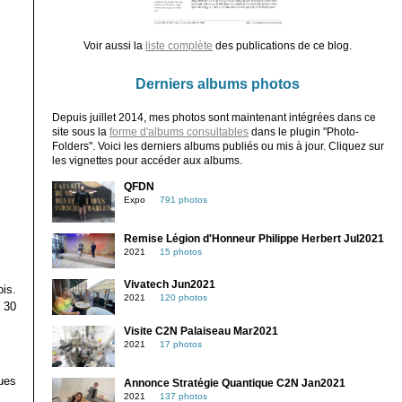
Voir aussi la
liste complète
des publications de ce blog.
Derniers albums photos
Depuis juillet 2014, mes photos sont maintenant intégrées dans ce
site sous la
forme d'albums consultables
dans le plugin "Photo-
Folders". Voici les derniers albums publiés ou mis à jour. Cliquez sur
les vignettes pour accéder aux albums.
QFDN
Expo
791 photos
Remise Légion d'Honneur Philippe Herbert Jul2021
2021
15 photos
Vivatech Jun2021
is.
2021
120 photos
s 30
Visite C2N Palaiseau Mar2021
2021
17 photos
ues
Annonce Stratégie Quantique C2N Jan2021
2021
137 photos