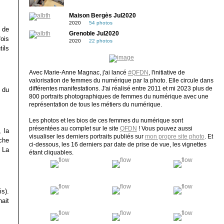
Maison Bergès Jul2020
2020
54 photos
 de
Grenoble Jul2020
ois
2020
22 photos
tils
Avec Marie-Anne Magnac, j'ai lancé
#QFDN
, l'initiative de
valorisation de femmes du numérique par la photo. Elle circule dans
différentes manifestations. J'ai réalisé entre 2011 et mi 2023 plus de
r du
800 portraits photographiques de femmes du numérique avec une
représentation de tous les métiers du numérique.
Les photos et les bios de ces femmes du numérique sont
présentées au complet sur le site
QFDN
! Vous pouvez aussi
 la
visualiser les derniers portraits publiés sur
mon propre site photo
. Et
che
ci-dessous, les 16 derniers par date de prise de vue, les vignettes
 La
étant cliquables.
is).
ait