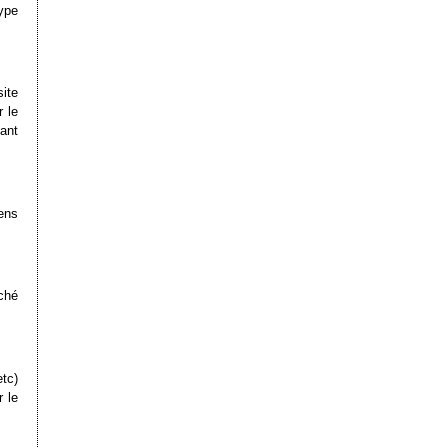
ype
ite
r le
ant
ens
ché
tc)
r le