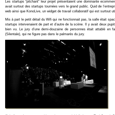
Les startups “pitchant” leur projet présentaient une dominante ecommer
avait surtout des startups tournées vers le grand public. Quid de l’entrepr
web ainsi que KonoLive, un widget de travail collaboratif qui est surtout u
Mis à part le petit détail du Wifi qui ne fonctionnait pas, la salle était 
startups intervenaient de part et d’autre de la scène. Il y avait deux pupi
bien vu. Le jury d’une demi-douzaine de personnes était attablé en f
(Silentale), qui ne figure pas dans le palmarès du jury.