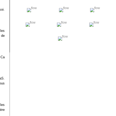
oi.
les
 de
 Ca
aS.
sous
les
ère