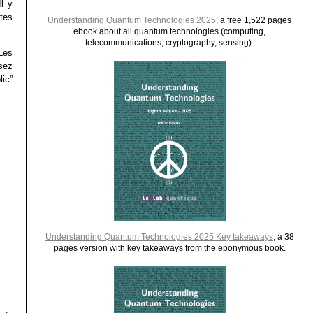
l y
ites
Understanding Quantum Technologies 2025
, a free 1,522 pages
ebook about all quantum technologies (computing,
telecommunications, cryptography, sensing):
 Les
ssez
ic”
Understanding Quantum Technologies 2025 Key takeaways
, a 38
pages version with key takeaways from the eponymous book.