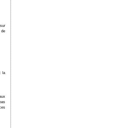
sur
 de
 la
eaux
 pas
ces