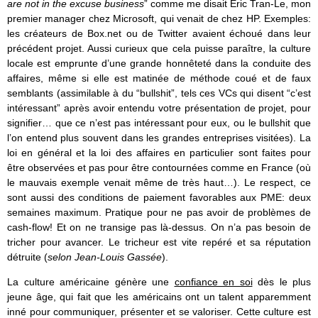
are not in the excuse business
” comme me disait Eric Tran-Le, mon
premier manager chez Microsoft, qui venait de chez HP. Exemples:
les créateurs de Box.net ou de Twitter avaient échoué dans leur
précédent projet. Aussi curieux que cela puisse paraître, la culture
locale est emprunte d’une grande honnêteté dans la conduite des
affaires, même si elle est matinée de méthode coué et de faux
semblants (assimilable à du “bullshit”, tels ces VCs qui disent “c’est
intéressant” après avoir entendu votre présentation de projet, pour
signifier… que ce n’est pas intéressant pour eux, ou le bullshit que
l’on entend plus souvent dans les grandes entreprises visitées). La
loi en général et la loi des affaires en particulier sont faites pour
être observées et pas pour être contournées comme en France (où
le mauvais exemple venait même de très haut…). Le respect, ce
sont aussi des conditions de paiement favorables aux PME: deux
semaines maximum. Pratique pour ne pas avoir de problèmes de
cash-flow! Et on ne transige pas là-dessus. On n’a pas besoin de
tricher pour avancer. Le tricheur est vite repéré et sa réputation
détruite (
selon Jean-Louis Gassée
).
La culture américaine génère une
confiance en soi
dès le plus
jeune âge, qui fait que les américains ont un talent apparemment
inné pour communiquer, présenter et se valoriser. Cette culture est