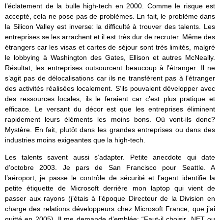
l’éclatement de la bulle high-tech en 2000. Comme le risque est
accepté, cela ne pose pas de problèmes. En fait, le problème dans
la Silicon Valley est inverse: la difficulté à trouver des talents. Les
entreprises se les arrachent et il est très dur de recruter. Même des
étrangers car les visas et cartes de séjour sont très limités, malgré
le lobbying à Washington des Gates, Ellison et autres McNeally.
Résultat, les entreprises outsourcent beaucoup à l’étranger. Il ne
s’agit pas de délocalisations car ils ne transfèrent pas à l’étranger
des activités réalisées localement. S’ils pouvaient développer avec
des ressources locales, ils le feraient car c’est plus pratique et
efficace. Le versant du décor est que les entreprises éliminent
rapidement leurs éléments les moins bons. Où vont-ils donc?
Mystère. En fait, plutôt dans les grandes entreprises ou dans des
industries moins exigeantes que la high-tech.
Les talents savent aussi s’adapter. Petite anecdote qui date
d’octobre 2003. Je pars de San Francisco pour Seattle. A
l’aéroport, je passe le contrôle de sécurité et l’agent identifie la
petite étiquette de Microsoft derrière mon laptop qui vient de
passer aux rayons (j’étais à l’époque Directeur de la Division en
charge des relations développeurs chez Microsoft France, que j’ai
quitté en 2005). Il me demande d’emblée: “Faut-il choisir .NET ou