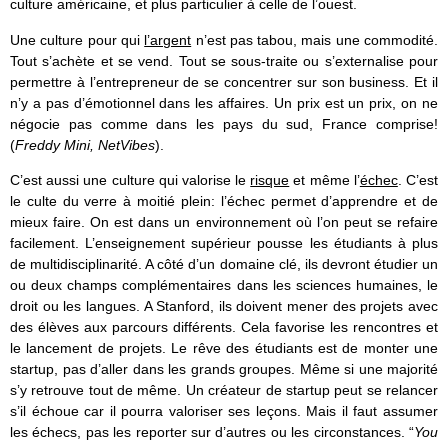
culture américaine, et plus particulier à celle de l’ouest.
Une culture pour qui
l’argent
n’est pas tabou, mais une commodité.
Tout s’achète et se vend. Tout se sous-traite ou s’externalise pour
permettre à l’entrepreneur de se concentrer sur son business. Et il
n’y a pas d’émotionnel dans les affaires. Un prix est un prix, on ne
négocie pas comme dans les pays du sud, France comprise!
(
Freddy Mini, NetVibes
).
C’est aussi une culture qui valorise le
risque
et même l’
échec
. C’est
le culte du verre à moitié plein: l’échec permet d’apprendre et de
mieux faire. On est dans un environnement où l’on peut se refaire
facilement. L’enseignement supérieur pousse les étudiants à plus
de multidisciplinarité. A côté d’un domaine clé, ils devront étudier un
ou deux champs complémentaires dans les sciences humaines, le
droit ou les langues. A Stanford, ils doivent mener des projets avec
des élèves aux parcours différents. Cela favorise les rencontres et
le lancement de projets. Le rêve des étudiants est de monter une
startup, pas d’aller dans les grands groupes. Même si une majorité
s’y retrouve tout de même. Un créateur de startup peut se relancer
s’il échoue car il pourra valoriser ses leçons. Mais il faut assumer
les échecs, pas les reporter sur d’autres ou les circonstances. “
You