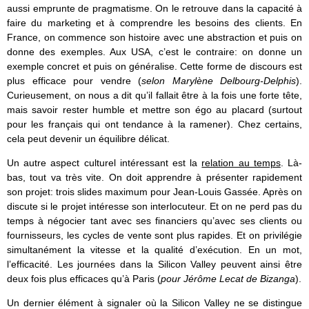
aussi emprunte de pragmatisme. On le retrouve dans la capacité à
faire du marketing et à comprendre les besoins des clients. En
France, on commence son histoire avec une abstraction et puis on
donne des exemples. Aux USA, c’est le contraire: on donne un
exemple concret et puis on généralise. Cette forme de discours est
plus efficace pour vendre (
selon Marylène Delbourg-Delphis
).
Curieusement, on nous a dit qu’il fallait être à la fois une forte tête,
mais savoir rester humble et mettre son égo au placard (surtout
pour les français qui ont tendance à la ramener). Chez certains,
cela peut devenir un équilibre délicat.
Un autre aspect culturel intéressant est la
relation au temps
. Là-
bas, tout va très vite. On doit apprendre à présenter rapidement
son projet: trois slides maximum pour Jean-Louis Gassée. Après on
discute si le projet intéresse son interlocuteur. Et on ne perd pas du
temps à négocier tant avec ses financiers qu’avec ses clients ou
fournisseurs, les cycles de vente sont plus rapides. Et on privilégie
simultanément la vitesse et la qualité d’exécution. En un mot,
l’efficacité. Les journées dans la Silicon Valley peuvent ainsi être
deux fois plus efficaces qu’à Paris (
pour Jérôme Lecat de Bizanga
).
Un dernier élément à signaler où la Silicon Valley ne se distingue