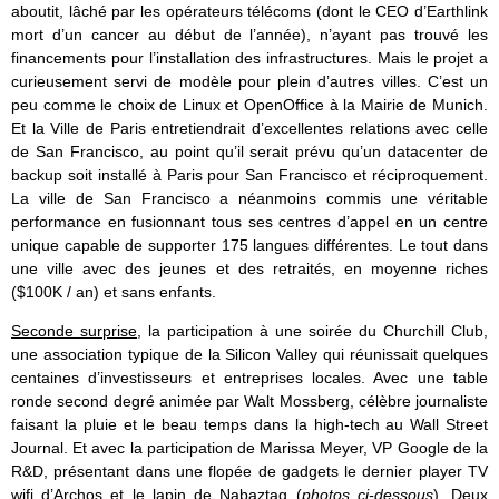
aboutit, lâché par les opérateurs télécoms (dont le CEO d’Earthlink
mort d’un cancer au début de l’année), n’ayant pas trouvé les
financements pour l’installation des infrastructures. Mais le projet a
curieusement servi de modèle pour plein d’autres villes. C’est un
peu comme le choix de Linux et OpenOffice à la Mairie de Munich.
Et la Ville de Paris entretiendrait d’excellentes relations avec celle
de San Francisco, au point qu’il serait prévu qu’un datacenter de
backup soit installé à Paris pour San Francisco et réciproquement.
La ville de San Francisco a néanmoins commis une véritable
performance en fusionnant tous ses centres d’appel en un centre
unique capable de supporter 175 langues différentes. Le tout dans
une ville avec des jeunes et des retraités, en moyenne riches
($100K / an) et sans enfants.
Seconde surprise
, la participation à une soirée du Churchill Club,
une association typique de la Silicon Valley qui réunissait quelques
centaines d’investisseurs et entreprises locales. Avec une table
ronde second degré animée par Walt Mossberg, célèbre journaliste
faisant la pluie et le beau temps dans la high-tech au Wall Street
Journal. Et avec la participation de Marissa Meyer, VP Google de la
R&D, présentant dans une flopée de gadgets le dernier player TV
wifi d’Archos et le lapin de Nabaztag (
photos ci-dessous
). Deux