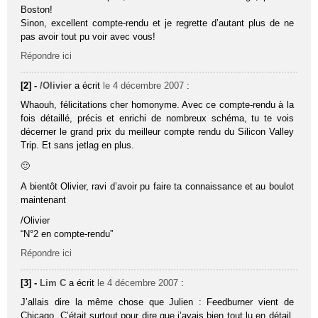
Boston!
Sinon, excellent compte-rendu et je regrette d’autant plus de ne
pas avoir tout pu voir avec vous!
Répondre ici
[2] -
/Olivier
a écrit
le 4 décembre 2007
:
Whaouh, félicitations cher homonyme. Avec ce compte-rendu à la
fois détaillé, précis et enrichi de nombreux schéma, tu te vois
décerner le grand prix du meilleur compte rendu du Silicon Valley
Trip. Et sans jetlag en plus.
🙂
A bientôt Olivier, ravi d’avoir pu faire ta connaissance et au boulot
maintenant
/Olivier
“N°2 en compte-rendu”
Répondre ici
[3] -
Lim C
a écrit
le 4 décembre 2007
:
J’allais dire la même chose que Julien : Feedburner vient de
Chicago. C’était surtout pour dire que j’avais bien tout lu en détail,