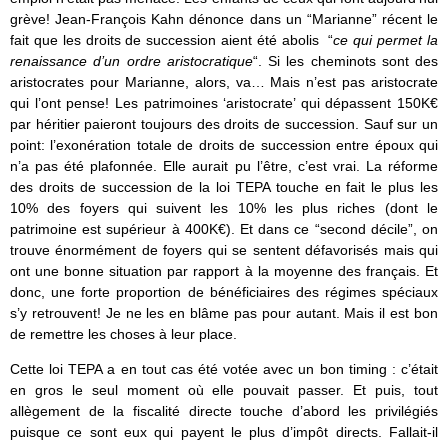
grève! Jean-François Kahn dénonce dans un “Marianne” récent le
fait que les droits de succession aient été abolis “
ce qui permet la
renaissance d’un ordre aristocratique
“. Si les cheminots sont des
aristocrates pour Marianne, alors, va… Mais n’est pas aristocrate
qui l’ont pense! Les patrimoines ‘aristocrate’ qui dépassent 150K€
par héritier paieront toujours des droits de succession. Sauf sur un
point: l’exonération totale de droits de succession entre époux qui
n’a pas été plafonnée. Elle aurait pu l’être, c’est vrai. La réforme
des droits de succession de la loi TEPA touche en fait le plus les
10% des foyers qui suivent les 10% les plus riches (dont le
patrimoine est supérieur à 400K€). Et dans ce “second décile”, on
trouve énormément de foyers qui se sentent défavorisés mais qui
ont une bonne situation par rapport à la moyenne des français. Et
donc, une forte proportion de bénéficiaires des régimes spéciaux
s’y retrouvent! Je ne les en blâme pas pour autant. Mais il est bon
de remettre les choses à leur place.
Cette loi TEPA a en tout cas été votée avec un bon timing : c’était
en gros le seul moment où elle pouvait passer. Et puis, tout
allègement de la fiscalité directe touche d’abord les privilégiés
puisque ce sont eux qui payent le plus d’impôt directs. Fallait-il