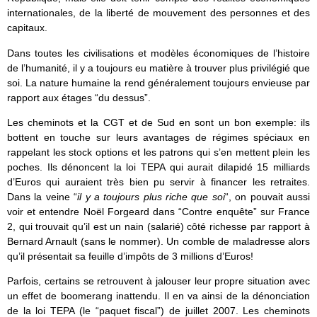
internationales, de la liberté de mouvement des personnes et des
capitaux.
Dans toutes les civilisations et modèles économiques de l’histoire
de l’humanité, il y a toujours eu matière à trouver plus privilégié que
soi. La nature humaine la rend généralement toujours envieuse par
rapport aux étages “du dessus”.
Les cheminots et la CGT et de Sud en sont un bon exemple: ils
bottent en touche sur leurs avantages de régimes spéciaux en
rappelant les stock options et les patrons qui s’en mettent plein les
poches. Ils dénoncent la loi TEPA qui aurait dilapidé 15 milliards
d’Euros qui auraient très bien pu servir à financer les retraites.
Dans la veine “
il y a toujours plus riche que soi
“, on pouvait aussi
voir et entendre Noël Forgeard dans “Contre enquête” sur France
2, qui trouvait qu’il est un nain (salarié) côté richesse par rapport à
Bernard Arnault (sans le nommer). Un comble de maladresse alors
qu’il présentait sa feuille d’impôts de 3 millions d’Euros!
Parfois, certains se retrouvent à jalouser leur propre situation avec
un effet de boomerang inattendu. Il en va ainsi de la dénonciation
de la loi TEPA (le “paquet fiscal”) de juillet 2007. Les cheminots