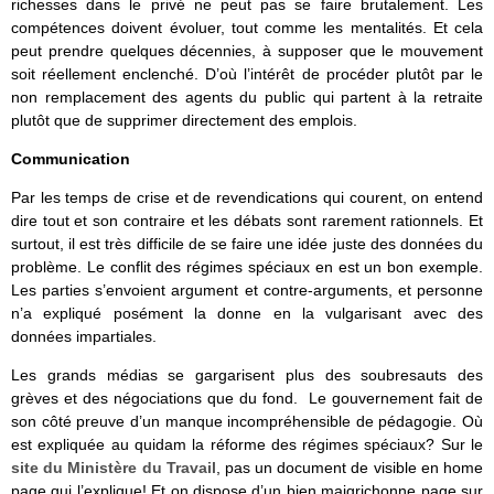
richesses dans le privé ne peut pas se faire brutalement. Les
compétences doivent évoluer, tout comme les mentalités. Et cela
peut prendre quelques décennies, à supposer que le mouvement
soit réellement enclenché. D’où l’intérêt de procéder plutôt par le
non remplacement des agents du public qui partent à la retraite
plutôt que de supprimer directement des emplois.
Communication
Par les temps de crise et de revendications qui courent, on entend
dire tout et son contraire et les débats sont rarement rationnels. Et
surtout, il est très difficile de se faire une idée juste des données du
problème. Le conflit des régimes spéciaux en est un bon exemple.
Les parties s’envoient argument et contre-arguments, et personne
n’a expliqué posément la donne en la vulgarisant avec des
données impartiales.
Les grands médias se gargarisent plus des soubresauts des
grèves et des négociations que du fond. Le gouvernement fait de
son côté preuve d’un manque incompréhensible de pédagogie. Où
est expliquée au quidam la réforme des régimes spéciaux? Sur le
site du Ministère du Travail
, pas un document de visible en home
page qui l’explique! Et on dispose d’un bien maigrichonne page sur