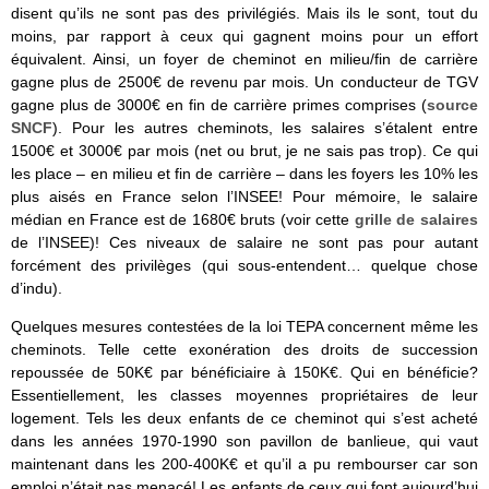
disent qu’ils ne sont pas des privilégiés. Mais ils le sont, tout du
moins, par rapport à ceux qui gagnent moins pour un effort
équivalent. Ainsi, un foyer de cheminot en milieu/fin de carrière
gagne plus de 2500€ de revenu par mois. Un conducteur de TGV
gagne plus de 3000€ en fin de carrière primes comprises (
source
SNCF
). Pour les autres cheminots, les salaires s’étalent entre
1500€ et 3000€ par mois (net ou brut, je ne sais pas trop). Ce qui
les place – en milieu et fin de carrière – dans les foyers les 10% les
plus aisés en France selon l’INSEE! Pour mémoire, le salaire
médian en France est de 1680€ bruts (voir cette
grille de salaires
de l’INSEE)! Ces niveaux de salaire ne sont pas pour autant
forcément des privilèges (qui sous-entendent… quelque chose
d’indu).
Quelques mesures contestées de la loi TEPA concernent même les
cheminots. Telle cette exonération des droits de succession
repoussée de 50K€ par bénéficiaire à 150K€. Qui en bénéficie?
Essentiellement, les classes moyennes propriétaires de leur
logement. Tels les deux enfants de ce cheminot qui s’est acheté
dans les années 1970-1990 son pavillon de banlieue, qui vaut
maintenant dans les 200-400K€ et qu’il a pu rembourser car son
emploi n’était pas menacé! Les enfants de ceux qui font aujourd’hui