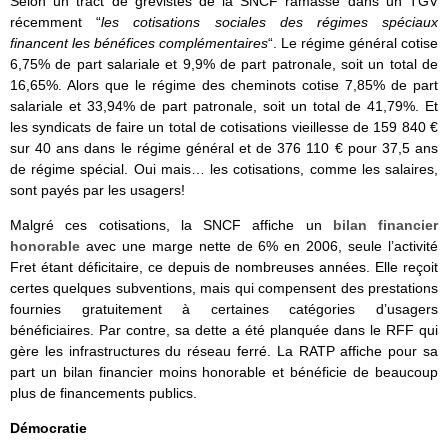
Selon un tract de grévistes de la SNCF ramassé dans un TGV
récemment “
les cotisations sociales des régimes spéciaux
financent les bénéfices complémentaires
“. Le régime général cotise
6,75% de part salariale et 9,9% de part patronale, soit un total de
16,65%. Alors que le régime des cheminots cotise 7,85% de part
salariale et 33,94% de part patronale, soit un total de 41,79%. Et
les syndicats de faire un total de cotisations vieillesse de 159 840 €
sur 40 ans dans le régime général et de 376 110 € pour 37,5 ans
de régime spécial. Oui mais… les cotisations, comme les salaires,
sont payés par les usagers!
Malgré ces cotisations, la SNCF affiche un
bilan financier
honorable
avec une marge nette de 6% en 2006, seule l’activité
Fret étant déficitaire, ce depuis de nombreuses années. Elle reçoit
certes quelques subventions, mais qui compensent des prestations
fournies gratuitement à certaines catégories d’usagers
bénéficiaires. Par contre, sa dette a été planquée dans le RFF qui
gère les infrastructures du réseau ferré. La RATP affiche pour sa
part un bilan financier moins honorable et bénéficie de beaucoup
plus de financements publics.
Démocratie