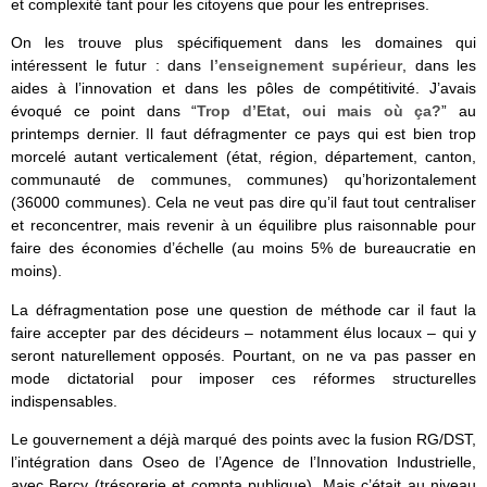
et complexité tant pour les citoyens que pour les entreprises.
On les trouve plus spécifiquement dans les domaines qui
intéressent le futur : dans
l’enseignement supérieur
, dans les
aides à l’innovation et dans les pôles de compétitivité. J’avais
évoqué ce point dans “
Trop d’Etat, oui mais où ça?
” au
printemps dernier. Il faut défragmenter ce pays qui est bien trop
morcelé autant verticalement (état, région, département, canton,
communauté de communes, communes) qu’horizontalement
(36000 communes). Cela ne veut pas dire qu’il faut tout centraliser
et reconcentrer, mais revenir à un équilibre plus raisonnable pour
faire des économies d’échelle (au moins 5% de bureaucratie en
moins).
La défragmentation pose une question de méthode car il faut la
faire accepter par des décideurs – notamment élus locaux – qui y
seront naturellement opposés. Pourtant, on ne va pas passer en
mode dictatorial pour imposer ces réformes structurelles
indispensables.
Le gouvernement a déjà marqué des points avec la fusion RG/DST,
l’intégration dans Oseo de l’Agence de l’Innovation Industrielle,
avec Bercy (trésorerie et compta publique). Mais c’était au niveau