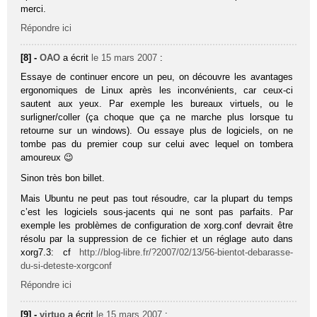
merci.
Répondre ici
[8] -
OAO
a écrit
le 15 mars 2007
:
Essaye de continuer encore un peu, on découvre les avantages
ergonomiques de Linux après les inconvénients, car ceux-ci
sautent aux yeux. Par exemple les bureaux virtuels, ou le
surligner/coller (ça choque que ça ne marche plus lorsque tu
retourne sur un windows). Ou essaye plus de logiciels, on ne
tombe pas du premier coup sur celui avec lequel on tombera
amoureux 😉
Sinon très bon billet.
Mais Ubuntu ne peut pas tout résoudre, car la plupart du temps
c’est les logiciels sous-jacents qui ne sont pas parfaits. Par
exemple les problèmes de configuration de xorg.conf devrait être
résolu par la suppression de ce fichier et un réglage auto dans
xorg7.3: cf
http://blog-libre.fr/?2007/02/13/56-bientot-debarasse-
du-si-deteste-xorgconf
Répondre ici
[9] -
virtuo
a écrit
le 15 mars 2007
: