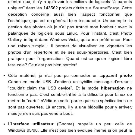
d’entre eux, il n’y a qu’à voir les milliers de logiciels “à parents
uniques” dans les 143562 projets gérés sur
SourceForge
. Cette
déception concerne aussi bien l’aspect fonctionnel que
l’esthétique, qui est en général bien tristounette. Un exemple: la
gestion des photos où je n’ai pas trouvé mon bonheur avec la
palanquée de logiciels sous Linux. Pour l’instant, c’est Photo
Gallery, intégré dans Windows Vista, qui a ma préférence. Pour
une raison simple : il permet de visualiser en vignettes les
photos d’un répertoire et de ses sous-répertoires. C’est bien
pratique pour l’organisation. Quand est-ce qu’un logiciel libre
fera cela? Ce n’est pas bien sorcier!
Côté matériel, je n’ai pas pu connecter un
appareil photo
Canon en mode USB. J’obtiens un sybillin message d’erreur :
“couldn’t claim the USB device”. Et le mode
hibernation
ne
fonctionne pas. C’est semble-t-il lié à la difficulté pour Linux de
mettre la “carte” nVidia en veille parce que ses spécifications ne
sont pas ouvertes. Là encore, il y a une bidouille pour y arriver,
mais je n’en suis pas venu à bout.
L’
interface utilisateur
(Gnome) rappelle un peu celle de
Windows 95/98. Elle n’est pas bien évoluée même si on peut la