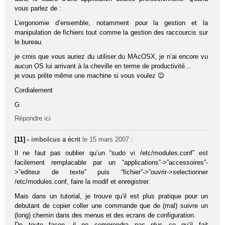
vous parlez de :
L’ergonomie d’ensemble, notamment pour la gestion et la
manipulation de fichiers tout comme la gestion des raccourcis sur
le bureau.
je crois que vous auriez du utiliser du MAcOSX, je n’ai encore vu
aucun OS lui arrivant à la cheville en terme de productivité…
je vous prête même une machine si vous voulez 😉
Cordialement
G
Répondre ici
[11] -
imbolcus
a écrit
le 15 mars 2007
:
Il ne faut pas oublier qu’un “sudo vi /etc/modules.conf” est
facilement remplacable par un “applications”->”accessoires”-
>”editeur de texte” puis “fichier”->”ouvrir->selectionner
/etc/modules.conf, faire la modif et enregistrer.
Mais dans un tutorial, je trouve qu’il est plus pratique pour un
debutant de copier coller une commande que de (mal) suivre un
(long) chemin dans des menus et des ecrans de configuration.
De toute facon, il ne comprendra pas plus ce qu’il fait