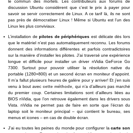
le commun des mortels. Les contributeurs aux forums de
discussion Ubuntu considèrent que c’est le prix à payer pour
savoir se servir correctement de Linux. A ce tarif là, ils ne sont
pas près de démocratiser Linux ! Même si Ubuntu est l’un des
Linux les plus conviviaux.
L’installation de
pilotes de périphériques
est délicate dès lors
que le matériel n’est pas automatiquement reconnu. Les forums
donnent des informations différentes et parfois contradictoires
sur la manière d’installer les pilotes. J’ai traversé une expérience
longue et difficile pour installer un driver nVidia GeForce Go
7300. Surtout pour pouvoir utiliser la résolution native du
portable (1280×800) et un second écran en moniteur d’appoint.
Il m’a fallut plusieurs heures de galère pour y arriver! Et j’en suis
venu à bout avec
cette méthode
, qui n’a d’ailleurs pas marché
du premier coup. Certaines limitations sont d’ailleurs liées au
BIOS nVidia, que l’on retrouve également dans les drivers sous
Vista. nVidia ne permet pas de faire en sorte que l’écran du
laptop soit le moniteur principal – qui contient le bureau, ses
menus et icones – en cas de double écran.
J’ai eu toutes les peines du monde pour configurer la
carte son