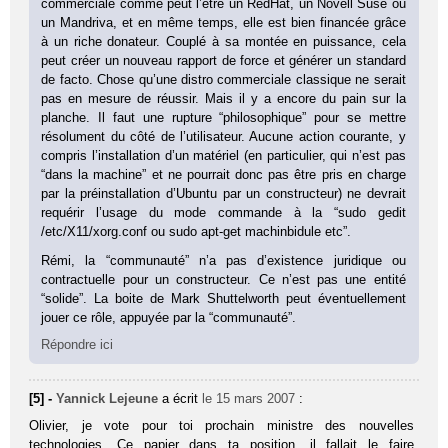
commerciale comme peut l’être un RedHat, un Novell Suse ou
un Mandriva, et en même temps, elle est bien financée grâce
à un riche donateur. Couplé à sa montée en puissance, cela
peut créer un nouveau rapport de force et générer un standard
de facto. Chose qu’une distro commerciale classique ne serait
pas en mesure de réussir. Mais il y a encore du pain sur la
planche. Il faut une rupture “philosophique” pour se mettre
résolument du côté de l’utilisateur. Aucune action courante, y
compris l’installation d’un matériel (en particulier, qui n’est pas
“dans la machine” et ne pourrait donc pas être pris en charge
par la préinstallation d’Ubuntu par un constructeur) ne devrait
requérir l’usage du mode commande à la “sudo gedit
/etc/X11/xorg.conf ou sudo apt-get machinbidule etc”.
Rémi, la “communauté” n’a pas d’existence juridique ou
contractuelle pour un constructeur. Ce n’est pas une entité
“solide”. La boite de Mark Shuttelworth peut éventuellement
jouer ce rôle, appuyée par la “communauté”.
Répondre ici
[5] -
Yannick Lejeune
a écrit
le 15 mars 2007
:
Olivier, je vote pour toi prochain ministre des nouvelles
technologies. Ce papier dans ta position, il fallait le faire