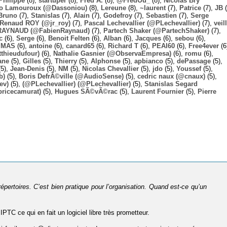
Philippe
(8),
startuper
(8),
Fred A.
(8),
@FredOu_
(8),
Nicolas Bry
o Lamouroux (@Dassoniou)
(8),
Lereune
(8),
~laurent
(7),
Patrice
(7),
JB
(
Bruno
(7),
Stanislas
(7),
Alain
(7),
Godefroy
(7),
Sebastien
(7),
Serge
-Renaud ROY (@jr_roy)
(7),
Pascal Lechevallier (@PLechevallier)
(7),
veil
RAYNAUD (@FabienRaynaud)
(7),
Partech Shaker (@PartechShaker)
(7),
c
(6),
Serge
(6),
Benoit Felten
(6),
Alban
(6),
Jacques
(6),
sebou
(6),
,
MAS
(6),
antoine
(6),
canard65
(6),
Richard T
(6),
PEAI60
(6),
Free4ever
(6
thieudufour)
(6),
Nathalie Gasnier (@ObservaEmpresa)
(6),
romu
(6),
ane
(5),
Gilles
(5),
Thierry
(5),
Alphonse
(5),
apbianco
(5),
dePassage
(5),
5),
Jean-Denis
(5),
NM
(5),
Nicolas Chevallier
(5),
jdo
(5),
Youssef
(5),
b)
(5),
Boris DefrÃ©ville (@AudioSense)
(5),
cedric naux (@cnaux)
(5),
ev)
(5),
(@PLechevallier) (@PLechevallier)
(5),
Stanislas Segard
bricecamurat)
(5),
Hugues SÃ©vÃ©rac
(5),
Laurent Fournier
(5),
Pierre
répertoires. C’est bien pratique pour l’organisation. Quand est-ce qu’un
PTC ce qui en fait un logiciel libre très prometteur.