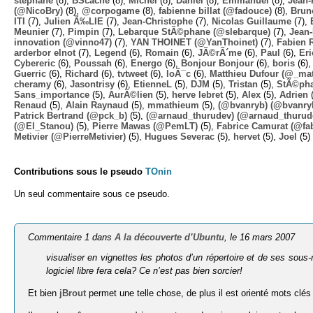
stephane
(8),
BScache
(8),
Michel
(8),
Daniel
(8),
Emmanuel
(8),
Jean-
(@NicoBry)
(8),
@corpogame
(8),
fabienne billat (@fadouce)
(8),
Brun
ITI
(7),
Julien Ã‰LIE
(7),
Jean-Christophe
(7),
Nicolas Guillaume
(7),
Meunier
(7),
Pimpin
(7),
Lebarque StÃ©phane (@slebarque)
(7),
Jean
innovation (@vinno47)
(7),
YAN THOINET (@YanThoinet)
(7),
Fabien 
arderbor elnot
(7),
Legend
(6),
Romain
(6),
JÃ©rÃ´me
(6),
Paul
(6),
Eri
Cybereric
(6),
Poussah
(6),
Energo
(6),
Bonjour Bonjour
(6),
boris
(6)
Guerric
(6),
Richard
(6),
tvtweet
(6),
loÃ¯c
(6),
Matthieu Dufour (@_mat
cheramy
(6),
Jasontrisy
(6),
EtienneL
(5),
DJM
(5),
Tristan
(5),
StÃ©ph
Sans_importance
(5),
AurÃ©lien
(5),
herve lebret
(5),
Alex
(5),
Adrien
(
Renaud
(5),
Alain Raynaud
(5),
mmathieum
(5),
(@bvanryb) (@bvanry
Patrick Bertrand (@pck_b)
(5),
(@arnaud_thurudev) (@arnaud_thurud
(@El_Stanou)
(5),
Pierre Mawas (@PemLT)
(5),
Fabrice Camurat (@fa
Metivier (@PierreMetivier)
(5),
Hugues Severac
(5),
hervet
(5),
Joel
(5)
Contributions sous le pseudo
TOnin
Un seul commentaire sous ce pseudo.
Commentaire 1 dans
A la découverte d’Ubuntu
, le 16 mars 2007
visualiser en vignettes les photos d’un répertoire et de ses sous-
logiciel libre fera cela? Ce n’est pas bien sorcier!
Et bien
jBrout
permet une telle chose, de plus il est orienté mots clés I