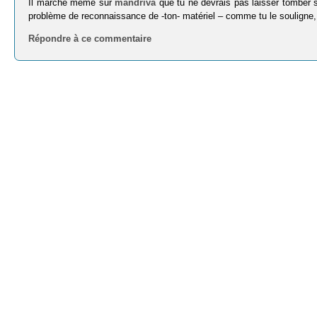
Il marche même sur
mandriva
que tu ne devrais pas laisser tomber s
problème de reconnaissance de -ton- matériel – comme tu le souligne, le
Répondre à ce commentaire