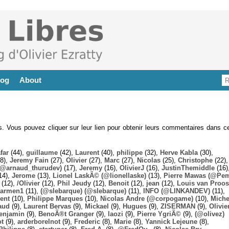
log
About
es. Vous pouvez cliquer sur leur lien pour obtenir leurs commentaires dans ce
far
(44),
guillaume
(42),
Laurent
(40),
philippe
(32),
Herve Kabla
(30),
8),
Jeremy Fain
(27),
Olivier
(27),
Marc
(27),
Nicolas
(25),
Christophe
(22),
@arnaud_thurudev)
(17),
Jeremy
(16),
OlivierJ
(16),
JustinThemiddle
(16)
14),
Jerome
(13),
Lionel LaskÃ© (@lionellaske)
(13),
Pierre Mawas (@Pe
(12),
/Olivier
(12),
Phil Jeudy
(12),
Benoit
(12),
jean
(12),
Louis van Proos
armen1
(11),
(@slebarque) (@slebarque)
(11),
INFO (@LINKANDEV)
(11),
ent
(10),
Philippe Marques
(10),
Nicolas Andre (@corpogame)
(10),
Miche
aud
(9),
Laurent Bervas
(9),
Mickael
(9),
Hugues
(9),
ZISERMAN
(9),
Olivie
enjamin
(9),
BenoÃ®t Granger
(9),
laozi
(9),
Pierre YgriÃ©
(9),
(@olivez)
ot
(9),
arderborelnot
(9),
Frederic
(8),
Marie
(8),
Yannick Lejeune
(8),