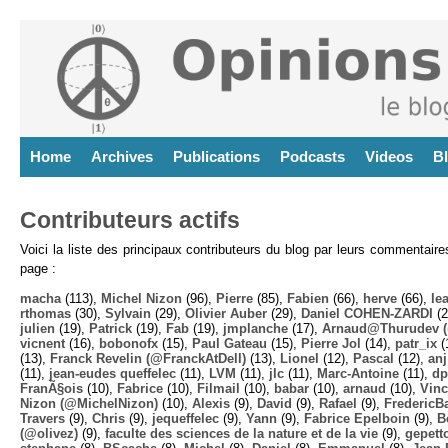
Home
Archives
Publications
Podcasts
Videos
B
Contributeurs actifs
Voici la liste des principaux contributeurs du blog par leurs commentair
page :
macha
(113),
Michel Nizon
(96),
Pierre
(85),
Fabien
(66),
herve
(66),
lea
rthomas
(30),
Sylvain
(29),
Olivier Auber
(29),
Daniel COHEN-ZARDI
(2
julien
(19),
Patrick
(19),
Fab
(19),
jmplanche
(17),
Arnaud@Thurudev (
vicnent
(16),
bobonofx
(15),
Paul Gateau
(15),
Pierre Jol
(14),
patr_ix
(
(13),
Franck Revelin (@FranckAtDell)
(13),
Lionel
(12),
Pascal
(12),
anj
(11),
jean-eudes queffelec
(11),
LVM
(11),
jlc
(11),
Marc-Antoine
(11),
dp
FranÃ§ois
(10),
Fabrice
(10),
Filmail
(10),
babar
(10),
arnaud
(10),
Vinc
Nizon (@MichelNizon)
(10),
Alexis
(9),
David
(9),
Rafael
(9),
FredericB
Travers
(9),
Chris
(9),
jequeffelec
(9),
Yann
(9),
Fabrice Epelboin
(9),
B
(@olivez)
(9),
faculte des sciences de la nature et de la vie
(9),
gepett