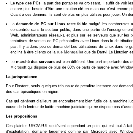
Le type des PCs
: la part des portables va croissant. Il suffit de voir
encore plus besoin d’être une solution clé en main car c’est encore pl
Quant à ces derniers, ils sont de plus en plus utilisés pour jouer. Un 
La
demande de PC sur Linux reste faible
malgré les nombreuses am
concentrée dans le secteur public, dans une partie de l’enseignement
Web, administrateurs réseaux), et plus sur les serveurs que sur les po
tentatives de ventes de PC préinstallés avec Linux dans la distributio
pas. Il y a donc peu de demande! Les utilisateurs de Linux dans le gra
enclins à être clients de la
rue Montgallet
que de Darty! Le Linuxien es
Le
marché des serveurs
est bien différent. Une part importante des
Microsoft qui dispose de plus de 60% de parts de marché avec Window
La jurisprudence
Pour l’instant, seuls quelques tribunaux de première instance ont demand
des cas épisodiques en région.
Cas qui génèrent d’ailleurs un encombrement bien futile de la machine ju
cause de la lenteur de ladite machine judiciaire qui ne dispose pas d’as
Les propositions
Ces plaintes UFC/AFUL soulèvent cependant un point qui est tout à fai
d’exploitation, domaine largement dominé par Microsoft avec Window