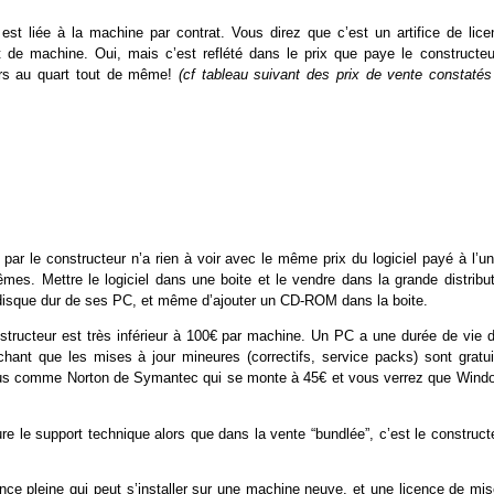
est liée à la machine par contrat. Vous direz que c’est un artifice de lice
t de machine. Oui, mais c’est reflété dans le prix que paye le constructeu
iers au quart tout de même!
(cf tableau suivant des prix de vente constatés
ar le constructeur n’a rien à voir avec le même prix du logiciel payé à l’un
es. Mettre le logiciel dans une boite et le vendre dans la grande distribut
e disque dur de ses PC, et même d’ajouter un CD-ROM dans la boite.
tructeur est très inférieur à 100€ par machine. Un PC a une durée de vie d
ant que les mises à jour mineures (correctifs, service packs) sont gratui
irus comme Norton de Symantec qui se monte à 45€ et vous verrez que Wind
e le support technique alors que dans la vente “bundlée”, c’est le construct
nce pleine qui peut s’installer sur une machine neuve, et une licence de mis