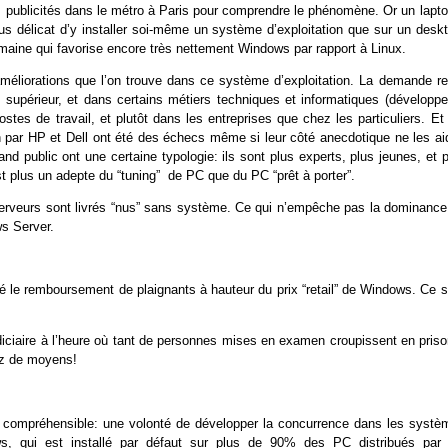
 les publicités dans le métro à Paris pour comprendre le phénomène. Or un lapt
us délicat d’y installer soi-même un système d’exploitation que sur un deskt
domaine qui favorise encore très nettement Windows par rapport à Linux.
éliorations que l’on trouve dans ce système d’exploitation. La demande re
 supérieur, et dans certains métiers techniques et informatiques (développe
stes de travail, et plutôt dans les entreprises que chez les particuliers. Et
n par HP et Dell ont été des échecs même si leur côté anecdotique ne les aid
nd public ont une certaine typologie: ils sont plus experts, plus jeunes, et 
t plus un adepte du “tuning” de PC que du PC “prêt à porter”.
 serveurs sont livrés “nus” sans système. Ce qui n’empêche pas la dominance
s Server.
é le remboursement de plaignants à hauteur du prix “retail” de Windows. Ce s
diciaire à l’heure où tant de personnes mises en examen croupissent en priso
sez de moyens!
t compréhensible: une volonté de développer la concurrence dans les systè
s, qui est installé par défaut sur plus de 90% des PC distribués par 