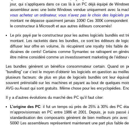
jour, qui s’appliquera dans ce cas là à un PC déjà équipé de Windows
assembleur avec une boite Windows vendue uniquement avec la mach
vous achetez un ordinateur, vous n’avez pas le choix des logiciels pr
montant ne dépasse quasiment jamais 100€! Ces 300€ correspondent au
le constructeur à Microsoft et aux autres éditeurs concernés!
Le prix payé par le constructeur pour les autres logiciels bundlés est tr
montant. Les racketés dans les bundles, ce sont les éditeurs de logici
diffuser leur offre en volume, ils récupèrent une royalty très faible d
dizaines de cents! Certains comme Symantec se rattrapent en générant
être même considéré comme un investissement marketing de l’éditeur q
Les bundles génèrent un bénéfice consommateur certain. Quand on peut
“bundling” car c’est le moyen d’obtenir les logiciels en question au meille
plusieurs facteurs: de plus en plus de logiciels bundlés ont leur équiv
souvent préinstallé sur les machines et payant au bout de quelques mois 
AVG ou Avast qui sont gratuits. Même chose pour les encyclopédies. Enc
Il y a d’autres évolutions du marché des PC qu’il faut citer:
L’origine des PC
: il fut un temps où près de 25% à 30% des PC étai
m’approvisionnais en PC entre 1986 et 2001. Depuis, je suis passé
standardisation des composants génèrent de bien meilleurs prix avec 
500€! Les assembleurs représentent maintenant une part plus faible 