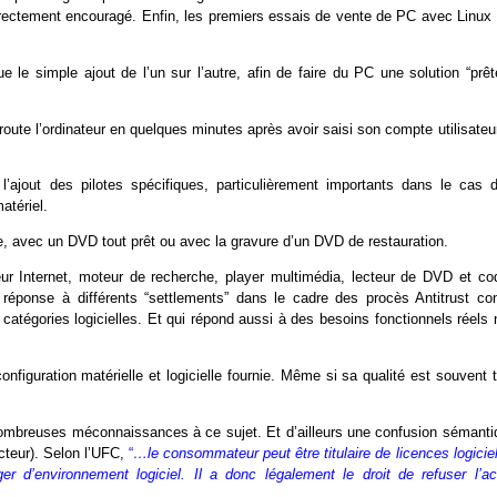
irectement encouragé. Enfin, les premiers essais de vente de PC avec Linux 
 le simple ajout de l’un sur l’autre, afin de faire du PC une solution “prêt
ute l’ordinateur en quelques minutes après avoir saisi son compte utilisateu
ajout des pilotes spécifiques, particulièrement importants dans le cas d
atériel.
e, avec un DVD tout prêt ou avec la gravure d’un DVD de restauration.
ur Internet, moteur de recherche, player multimédia, lecteur de DVD et co
 réponse à différents “settlements” dans le cadre des procès Antitrust con
 catégories logicielles. Et qui répond aussi à des besoins fonctionnels réels
onfiguration matérielle et logicielle fournie. Même si sa qualité est souvent 
e nombreuses méconnaissances à ce sujet. Et d’ailleurs une confusion sémanti
cteur).
Selon l’UFC,
“
…le consommateur peut être titulaire de licences logicie
er d’environnement logiciel. Il a donc légalement le droit de refuser l’ac