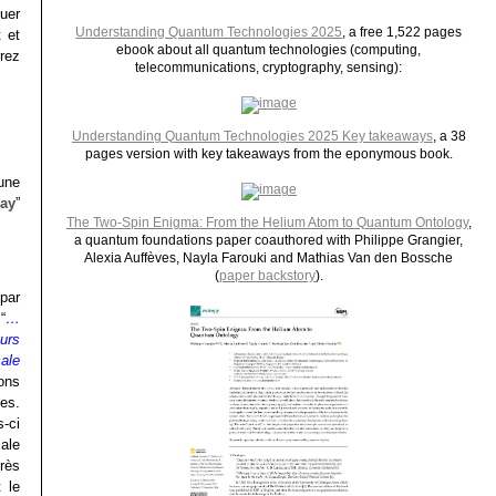
quer
Understanding Quantum Technologies 2025
, a free 1,522 pages
 et
ebook about all quantum technologies (computing,
rez
telecommunications, cryptography, sensing):
Understanding Quantum Technologies 2025 Key takeaways
, a 38
pages version with key takeaways from the eponymous book.
’une
ay
”
The Two-Spin Enigma: From the Helium Atom to Quantum Ontology
,
a quantum foundations paper coauthored with Philippe Grangier,
Alexia Auffèves, Nayla Farouki and Mathias Van den Bossche
(
paper backstory
).
par
“
…
urs
cale
ions
es.
s-ci
ale
rès
 le