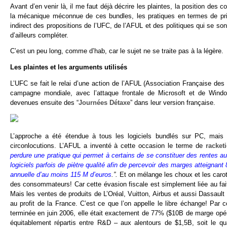
Avant d’en venir là, il me faut déjà décrire les plaintes, la position des c
la mécanique méconnue de ces bundles, les pratiques en termes de prix et
indirect des propositions de l’UFC, de l’AFUL et des politiques qui se s
d’ailleurs compléter.
C’est un peu long, comme d’hab, car le sujet ne se traite pas à la légère.
Les plaintes et les arguments utilisés
L’UFC se fait le relai d’une action de l’AFUL (Association Française des 
campagne mondiale, avec l’attaque frontale de Microsoft et de Window
devenues ensuite des “
Journées Détaxe
” dans leur version française.
L’approche a été étendue à tous les logiciels bundlés sur PC, mais
circonlocutions. L’AFUL a inventé à cette occasion le terme de
racketi
perdure une pratique qui permet à certains de se constituer des rentes 
logiciels parfois de piètre qualité afin de percevoir des marges atteigna
annuelle d’au moins 115 M d’euros
.”.
Et on mélange les choux et les carot
des consommateurs! Car cette évasion fiscale est simplement liée au fai
Mais les ventes de produits de L’Oréal, Vuitton, Airbus et aussi Dassault
au profit de la France. C’est ce que l’on appelle le libre échange! Par 
terminée en juin 2006, elle était exactement de 77% ($10B de marge opé
équitablement répartis entre R&D – aux alentours de $1,5B, soit le qu