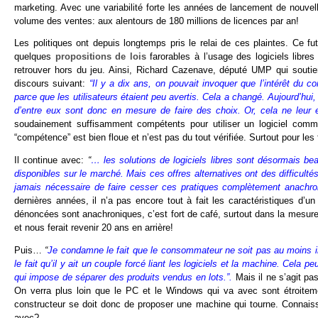
marketing. Avec une variabilité forte les années de lancement de nouvel
volume des ventes: aux alentours de 180 millions de licences par an!
Les politiques ont depuis longtemps pris le relai de ces plaintes. C
quelques
propositions de lois
farorables à l’usage des logiciels libres
retrouver hors du jeu. Ainsi, Richard Cazenave, député UMP qui soutie
discours suivant:
“Il y a dix ans, on pouvait invoquer que l’intérêt du co
parce que les utilisateurs étaient peu avertis. Cela a changé. Aujourd’hui
d’entre eux sont donc en mesure de faire des choix. Or, cela ne leur e
soudainement suffisamment compétents pour utiliser un logiciel comme
“compétence” est bien floue et n’est pas du tout vérifiée. Surtout pour le
Il continue avec:
“
… les solutions de logiciels libres sont désormais bea
disponibles sur le marché. Mais ces offres alternatives ont des difficulté
jamais nécessaire de faire cesser ces pratiques complètement anachro
dernières années, il n’a pas encore tout à fait les caractéristiques d’u
dénoncées sont anachroniques, c’est fort de café, surtout dans la mesure 
et nous ferait revenir 20 ans en arrière!
Puis…
“
Je condamne le fait que le consommateur ne soit pas au moins in
le fait qu’il y ait un couple forcé liant les logiciels et la machine. Ce
qui impose de séparer des produits vendus en lots.”.
Mais il ne s’agit p
On verra plus loin que le PC et le Windows qui va avec sont étroitem
constructeur se doit donc de proposer une machine qui tourne. Connais
avec?