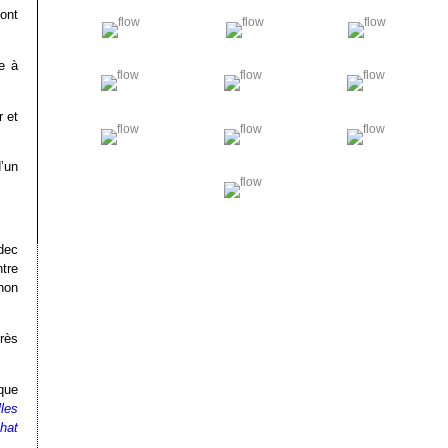
ont
e à
r et
’un
dec
tre
 non
très
que
lles
hat