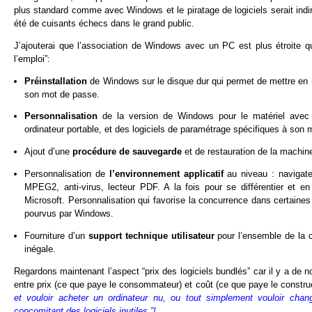
plus standard comme avec Windows et le piratage de logiciels serait ind
été de cuisants échecs dans le grand public.
J’ajouterai que l’association de Windows avec un PC est plus étroite que
l’emploi”:
Préinstallation
de Windows sur le disque dur qui permet de mettre en ro
son mot de passe.
Personnalisation
de la version de Windows pour le matériel avec l’
ordinateur portable, et des logiciels de paramétrage spécifiques à son m
Ajout d’une
procédure de sauvegarde
et de restauration de la machin
Personnalisation de
l’environnement applicatif
au niveau : navigate
MPEG2, anti-virus, lecteur PDF. A la fois pour se différentier et en
Microsoft. Personnalisation qui favorise la concurrence dans certaines
pourvus par Windows.
Fourniture d’un
support technique utilisateur
pour l’ensemble de la c
inégale.
Regardons maintenant l’aspect “prix des logiciels bundlés” car il y a d
entre prix (ce que paye le consommateur) et coût (ce que paye le constru
et vouloir acheter un ordinateur nu, ou tout simplement vouloir chang
concomitant des logiciels inutiles.”!