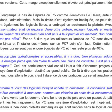
les versions. Cette marge exceptionnellement élevée est principalement liée
e fut longtemps le cas de Députés du PS comme
Jean-Yves Le Déaut
, auteur
 dans l’administration. Mais la droite s’est également impliquée, de peur de
nt également les logiciels libres, a embrayé en
soutenant la plainte
. Avec
nsommateur était de disposer d’une offre globale, incluant logiciels et matér
, la plupart des utilisateurs n’en sont plus à leur premier équipement. Bon no
st pas offert”
.
Est-ce à dire que les utilisateurs lambda de PC sont deve
 Linux et l’installer eux-mêmes sur un PC? Loin s’en faut. Cette notion
s foyers qui ne sont pas encore équipés de PC et il en reste plus de 40%.
ucoup plus opérationnelles et accessibles. Il y a donc bien plusieurs soluti
s à émerger parce que l’on tolère la vente liée. Dans ce contexte, il est plus
niques
.”.
Ceci est partiellement vrai car si Linux a fait d’énormes progrès 
n système d’exploitation destiné au grand public. De là à dire que les pratiq
où, nous allons le voir, c’est l’absence de ces pratiques qui serait anachron
formé du coût des logiciels lorsqu’il achète un ordinateur. Je condamne surt
la peut être considéré à mon sens comme une violation du code de la consomma
as d’une vente par lot comme d’une boite de petits pois avec un paquet de pât
ent liés techniquement. Un PC sans système d’exploitation est inopérant.
sez-vous beaucoup d’objets numériques qui sont vendus sans le logiciel qui