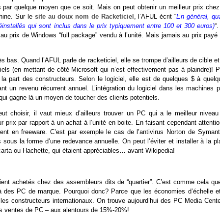
 par quelque moyen que ce soit. Mais on peut obtenir un meilleur prix chez
ine. Sur le
site au doux nom de Racketiciel
, l’AFUL écrit “
En général, qu
éinstallés qui sont inclus dans le prix typiquement entre 100 et 300 euros)
“
 prix de Windows “full package” vendu à l’unité. Mais jamais au prix payé 
ès bas. Quand l’AFUL parle de racketiciel, elle se trompe d’ailleurs de cible e
els (en mettant de côté Microsoft qui n’est effectivement pas à plaindre)! P
e la part des constructeurs. Selon le logiciel, elle est de quelques $ à quel
 un revenu récurrent annuel. L’intégration du logiciel dans les machines p
ui gagne là un moyen de toucher des clients potentiels.
 choisir, il vaut mieux d’ailleurs trouver un PC qui a le meilleur niveau
ur prix par rapport à un achat à l’unité en boite. En faisant cependant attenti
alent en freeware. C’est par exemple le cas de l’antivirus Norton de Symant
sous la forme d’une redevance annuelle. On peut l’éviter et installer à la pl
arta ou Hachette, qui étaient appréciables… avant Wikipedia!
ent achetés chez des assembleurs dits de “quartier”. C’est comme cela que
 à des PC de marque. Pourquoi donc? Parce que les économies d’échelle et
les constructeurs internationaux. On trouve aujourd’hui des PC Media Cente
des ventes de PC – aux alentours de 15%-20%!