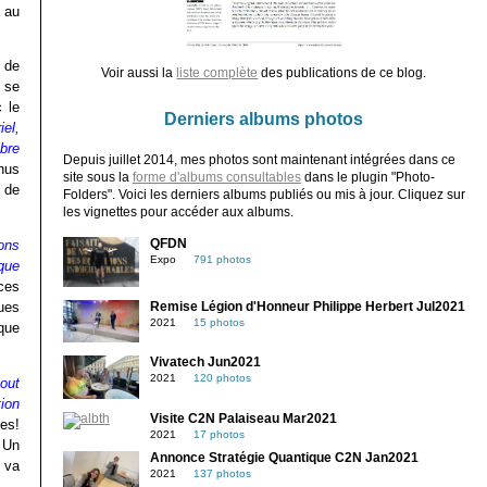
 au
 de
Voir aussi la
liste complète
des publications de ce blog.
 se
 le
Derniers albums photos
iel,
mbre
Depuis juillet 2014, mes photos sont maintenant intégrées dans ce
nus
site sous la
forme d'albums consultables
dans le plugin "Photo-
 de
Folders". Voici les derniers albums publiés ou mis à jour. Cliquez sur
les vignettes pour accéder aux albums.
QFDN
ons
Expo
791 photos
 que
ces
ues
Remise Légion d'Honneur Philippe Herbert Jul2021
2021
15 photos
ique
Vivatech Jun2021
2021
120 photos
out
tion
Visite C2N Palaiseau Mar2021
es!
2021
17 photos
 Un
Annonce Stratégie Quantique C2N Jan2021
 va
2021
137 photos