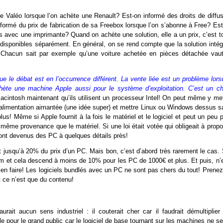
de Valéo lorsque l’on achète une Renault? Est-on informé des droits de diffus
formé du prix de fabrication de sa Freebox lorsque l’on s’abonne à Free? Est
nis avec une imprimante? Quand on achète une solution, elle a un prix, c’est t
 disponibles séparément. En général, on se rend compte que la solution intég
 Chacun sait par exemple qu’une voiture achetée en pièces détachée vaut
e le débat est en l’occurrence différent. La vente liée est un problème lors
ète une machine Apple aussi pour le système d’exploitation. C’est un ch
acintosh maintenant qu’ils utilisent un processeur Intel! On peut même y met
 d’alimentation aimantée (une idée super) et mettre Linux ou Windows dessus s
 Même si Apple fournit à la fois le matériel et le logiciel et peut un peu p
a même provenance que le matériel. Si une loi était votée qui obligeait à prop
 sont devenus des PC à quelques détails près!
nt jusqu’à 20% du prix d’un PC. Mais bon, c’est d’abord très rarement le cas.
 et cela descend à moins de 10% pour les PC de 1000€ et plus. Et puis, n’e
rien faire! Les logiciels bundlés avec un PC ne sont pas chers du tout! Prene
 ce n’est que du contenu!
rait aucun sens industriel : il couterait cher car il faudrait démultiplier 
le pour le grand public car le logiciel de base tournant sur les machines ne se