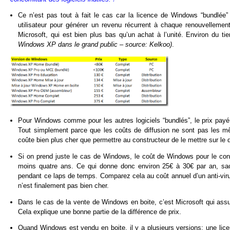
Ce n’est pas tout à fait le cas car la licence de Windows “bundlée” 
utilisateur pour générer un revenu récurrent à chaque renouvellemen
Microsoft, qui est bien plus bas qu’un achat à l’unité. Environ du t
Windows XP dans le grand public – source: Kelkoo)
.
Pour Windows comme pour les autres logiciels “bundlés”, le prix payé p
Tout simplement parce que les coûts de diffusion ne sont pas les mêm
coûte bien plus cher que permettre au constructeur de le mettre sur l
Si on prend juste le cas de Windows, le coût de Windows pour le cons
moins quatre ans. Ce qui donne donc environ 25€ à 30€ par an, sach
pendant ce laps de temps. Comparez cela au coût annuel d’un anti-v
n’est finalement pas bien cher.
Dans le cas de la vente de Windows en boite, c’est Microsoft qui assur
Cela explique une bonne partie de la différence de prix.
Quand Windows est vendu en boite, il y a plusieurs versions: une lice