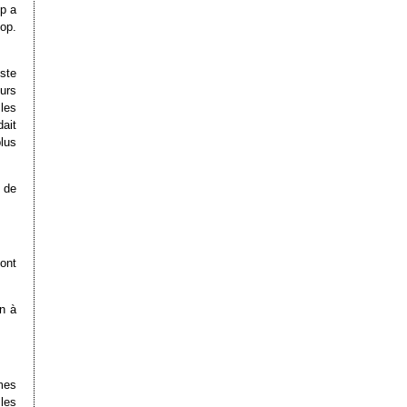
op a
op.
ste
urs
 les
ait
plus
 de
ont
n à
mes
les