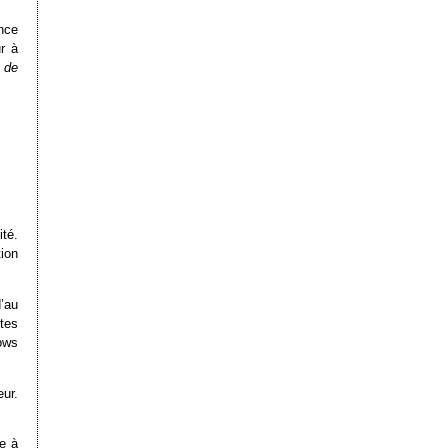
nce
r à
 de
ité.
ion
’au
tes
ows
eur.
e à