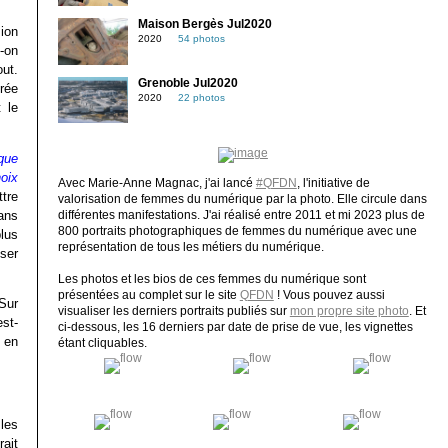
Maison Bergès Jul2020
ion
2020
54 photos
-on
out.
Grenoble Jul2020
rée
2020
22 photos
 le
que
oix
Avec Marie-Anne Magnac, j'ai lancé
#QFDN
, l'initiative de
tre
valorisation de femmes du numérique par la photo. Elle circule dans
ans
différentes manifestations. J'ai réalisé entre 2011 et mi 2023 plus de
800 portraits photographiques de femmes du numérique avec une
lus
représentation de tous les métiers du numérique.
oser
Les photos et les bios de ces femmes du numérique sont
présentées au complet sur le site
QFDN
! Vous pouvez aussi
 Sur
visualiser les derniers portraits publiés sur
mon propre site photo
. Et
st-
ci-dessous, les 16 derniers par date de prise de vue, les vignettes
z en
étant cliquables.
les
rait