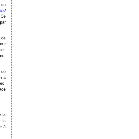
 un
and
. Ce
par
t de
our
ques
eut
 de
on à
ec,
ace
 je
 la
r à