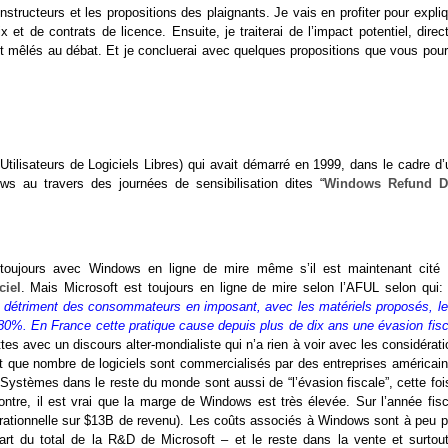
onstructeurs et les propositions des plaignants. Je vais en profiter pour expli
 de contrats de licence. Ensuite, je traiterai de l’impact potentiel, direct
ont mêlés au débat. Et je concluerai avec quelques propositions que vous pour
Utilisateurs de Logiciels Libres) qui avait démarré en 1999, dans le cadre d
s au travers des journées de sensibilisation dites “
Windows Refund D
 toujours avec Windows en ligne de mire même s’il est maintenant cité 
ciel
. Mais Microsoft est toujours en ligne de mire selon l’AFUL selon qui: 
au détriment des consommateurs en imposant, avec les matériels proposés, le
nt 80%. En France cette pratique cause depuis plus de dix ans une évasion fis
tes avec un discours alter-mondialiste qui n’a rien à voir avec les considérat
t que nombre de logiciels sont commercialisés par des entreprises américain
 Systèmes dans le reste du monde sont aussi de “l’évasion fiscale”, cette foi
contre, il est vrai que la marge de Windows est très élevée. Sur l’année fisc
rationnelle sur $13B de revenu). Les coûts associés à Windows sont à peu p
art du total de la R&D de Microsoft – et le reste dans la vente et surtout