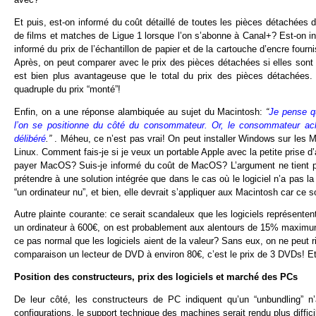
Et puis, est-on informé du coût détaillé de toutes les pièces détachées 
de films et matches de Ligue 1 lorsque l’on s’abonne à Canal+? Est-on in
informé du prix de l’échantillon de papier et de la cartouche d’encre four
Après, on peut comparer avec le prix des pièces détachées si elles sont
est bien plus avantageuse que le total du prix des pièces détachées.
quadruple du prix “monté”!
Enfin, on a une réponse alambiquée au sujet du Macintosh:
“
Je pense qu
l’on se positionne du côté du consommateur. Or, le consommateur ach
délibéré
.”
. Méheu, ce n’est pas vrai! On peut installer Windows sur les M
Linux. Comment fais-je si je veux un portable Apple avec la petite prise
payer MacOS? Suis-je informé du coût de MacOS? L’argument ne tient plus!
prétendre à une solution intégrée que dans le cas où le logiciel n’a pas l
“un ordinateur nu”, et bien, elle devrait s’appliquer aux Macintosh car ce
Autre plainte courante: ce serait scandaleux que les logiciels représente
un ordinateur à 600€, on est probablement aux alentours de 15% maximum
ce pas normal que les logiciels aient de la valeur? Sans eux, on ne peut 
comparaison un lecteur de DVD à environ 80€, c’est le prix de 3 DVDs! Et
Position des constructeurs, prix des logiciels et marché des PCs
De leur côté, les constructeurs de PC indiquent qu’un “unbundling” n’au
configurations, le support technique des machines serait rendu plus diffici