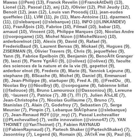
Mawas (@Pem)
(13),
Franck Revelin (@FranckAtDell)
(13),
Lionel
(12),
Pascal
(12),
anj
(12),
/Olivier
(12),
Phil Jeudy
(12),
Benoit
(12),
jean
(12),
Louis van Proosdij
(11),
jean-eudes
queffelec
(11),
LVM
(11),
jlc
(11),
Marc-Antoine
(11),
dparmen1
(11),
(@slebarque) (@slebarque)
(11),
INFO (@LINKANDEV)
(11),
FranÃ§ois
(10),
Fabrice
(10),
Filmail
(10),
babar
(10),
arnaud
(10),
Vincent
(10),
Philippe Marques
(10),
Nicolas Andre
(@corpogame)
(10),
Michel Nizon (@MichelNizon)
(10),
arderborelnot
(10),
Alexis
(9),
David
(9),
Rafael
(9),
FredericBaud
(9),
Laurent Bervas
(9),
Mickael
(9),
Hugues
(9),
ZISERMAN
(9),
Olivier Travers
(9),
Chris
(9),
jequeffelec
(9),
Yann
(9),
Fabrice Epelboin
(9),
Benjamin
(9),
BenoÃ®t Granger
(9),
laozi
(9),
Pierre YgriÃ©
(9),
(@olivez) (@olivez)
(9),
faculte
des sciences de la nature et de la vie
(9),
gepettot
(9),
arderbor elnot
(9),
Frederic
(8),
Marie
(8),
Yannick Lejeune
(8),
stephane
(8),
BScache
(8),
Michel
(8),
Daniel
(8),
Emmanuel
(8),
Jean-Philippe
(8),
startuper
(8),
Fred A.
(8),
@FredOu_
(8),
Nicolas Bry (@NicoBry)
(8),
@corpogame
(8),
fabienne billat
(@fadouce)
(8),
Bruno Lamouroux (@Dassoniou)
(8),
Lereune
(8),
~laurent
(7),
Patrice
(7),
JB
(7),
ITI
(7),
Julien Ã‰LIE
(7),
Jean-Christophe
(7),
Nicolas Guillaume
(7),
Bruno
(7),
Stanislas
(7),
Alain
(7),
Godefroy
(7),
Sebastien
(7),
Serge
Meunier
(7),
Pimpin
(7),
Lebarque StÃ©phane (@slebarque)
(7),
Jean-Renaud ROY (@jr_roy)
(7),
Pascal Lechevallier
(@PLechevallier)
(7),
veille innovation (@vinno47)
(7),
YAN
THOINET (@YanThoinet)
(7),
Fabien RAYNAUD
(@FabienRaynaud)
(7),
Partech Shaker (@PartechShaker)
(7),
Jasontrisy
(7),
Legend
(6),
Romain
(6),
JÃ©rÃ´me
(6),
Paul
(6),