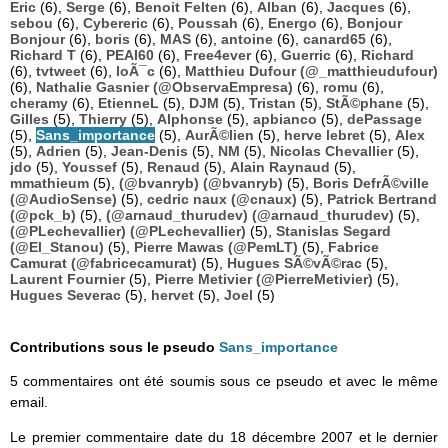
Eric
(6),
Serge
(6),
Benoit Felten
(6),
Alban
(6),
Jacques
(6),
sebou
(6),
Cybereric
(6),
Poussah
(6),
Energo
(6),
Bonjour
Bonjour
(6),
boris
(6),
MAS
(6),
antoine
(6),
canard65
(6),
Richard T
(6),
PEAI60
(6),
Free4ever
(6),
Guerric
(6),
Richard
(6),
tvtweet
(6),
loÃ¯c
(6),
Matthieu Dufour (@_matthieudufour)
(6),
Nathalie Gasnier (@ObservaEmpresa)
(6),
romu
(6),
cheramy
(6),
EtienneL
(5),
DJM
(5),
Tristan
(5),
StÃ©phane
(5),
Gilles
(5),
Thierry
(5),
Alphonse
(5),
apbianco
(5),
dePassage
(5),
Sans_importance
(5),
AurÃ©lien
(5),
herve lebret
(5),
Alex
(5),
Adrien
(5),
Jean-Denis
(5),
NM
(5),
Nicolas Chevallier
(5),
jdo
(5),
Youssef
(5),
Renaud
(5),
Alain Raynaud
(5),
mmathieum
(5),
(@bvanryb) (@bvanryb)
(5),
Boris DefrÃ©ville
(@AudioSense)
(5),
cedric naux (@cnaux)
(5),
Patrick Bertrand
(@pck_b)
(5),
(@arnaud_thurudev) (@arnaud_thurudev)
(5),
(@PLechevallier) (@PLechevallier)
(5),
Stanislas Segard
(@El_Stanou)
(5),
Pierre Mawas (@PemLT)
(5),
Fabrice
Camurat (@fabricecamurat)
(5),
Hugues SÃ©vÃ©rac
(5),
Laurent Fournier
(5),
Pierre Metivier (@PierreMetivier)
(5),
Hugues Severac
(5),
hervet
(5),
Joel
(5)
Contributions sous le pseudo
Sans_importance
5 commentaires ont été soumis sous ce pseudo et avec le même
email.
Le premier commentaire date du 18 décembre 2007 et le dernier