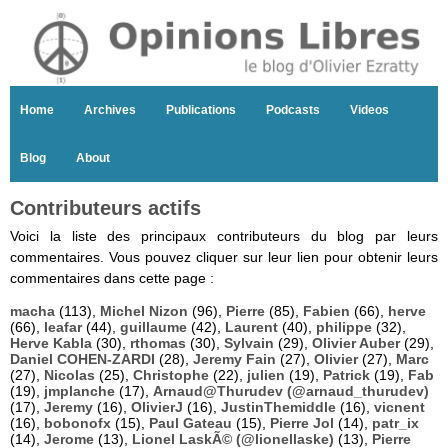
Home
Archives
Publications
Podcasts
Videos
Blog
About
Contributeurs actifs
Voici la liste des principaux contributeurs du blog par leurs
commentaires. Vous pouvez cliquer sur leur lien pour obtenir leurs
commentaires dans cette page :
macha
(113),
Michel Nizon
(96),
Pierre
(85),
Fabien
(66),
herve
(66),
leafar
(44),
guillaume
(42),
Laurent
(40),
philippe
(32),
Herve Kabla
(30),
rthomas
(30),
Sylvain
(29),
Olivier Auber
(29),
Daniel COHEN-ZARDI
(28),
Jeremy Fain
(27),
Olivier
(27),
Marc
(27),
Nicolas
(25),
Christophe
(22),
julien
(19),
Patrick
(19),
Fab
(19),
jmplanche
(17),
Arnaud@Thurudev (@arnaud_thurudev)
(17),
Jeremy
(16),
OlivierJ
(16),
JustinThemiddle
(16),
vicnent
(16),
bobonofx
(15),
Paul Gateau
(15),
Pierre Jol
(14),
patr_ix
(14),
Jerome
(13),
Lionel LaskÃ© (@lionellaske)
(13),
Pierre