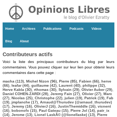
Home
Archives
Publications
Podcasts
Videos
Blog
About
Contributeurs actifs
Voici la liste des principaux contributeurs du blog par leurs
commentaires. Vous pouvez cliquer sur leur lien pour obtenir leurs
commentaires dans cette page :
macha
(113),
Michel Nizon
(96),
Pierre
(85),
Fabien
(66),
herve
(66),
leafar
(44),
guillaume
(42),
Laurent
(40),
philippe
(32),
Herve Kabla
(30),
rthomas
(30),
Sylvain
(29),
Olivier Auber
(29),
Daniel COHEN-ZARDI
(28),
Jeremy Fain
(27),
Olivier
(27),
Marc
(27),
Nicolas
(25),
Christophe
(22),
julien
(19),
Patrick
(19),
Fab
(19),
jmplanche
(17),
Arnaud@Thurudev (@arnaud_thurudev)
(17),
Jeremy
(16),
OlivierJ
(16),
JustinThemiddle
(16),
vicnent
(16),
bobonofx
(15),
Paul Gateau
(15),
Pierre Jol
(14),
patr_ix
(14),
Jerome
(13),
Lionel LaskÃ© (@lionellaske)
(13),
Pierre