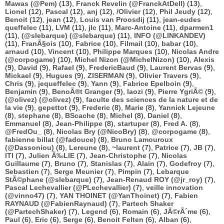
Mawas (@Pem)
(13),
Franck Revelin (@FranckAtDell)
(13),
Lionel
(12),
Pascal
(12),
anj
(12),
/Olivier
(12),
Phil Jeudy
(12),
Benoit
(12),
jean
(12),
Louis van Proosdij
(11),
jean-eudes
queffelec
(11),
LVM
(11),
jlc
(11),
Marc-Antoine
(11),
dparmen1
(11),
(@slebarque) (@slebarque)
(11),
INFO (@LINKANDEV)
(11),
FranÃ§ois
(10),
Fabrice
(10),
Filmail
(10),
babar
(10),
arnaud
(10),
Vincent
(10),
Philippe Marques
(10),
Nicolas Andre
(@corpogame)
(10),
Michel Nizon (@MichelNizon)
(10),
Alexis
(9),
David
(9),
Rafael
(9),
FredericBaud
(9),
Laurent Bervas
(9),
Mickael
(9),
Hugues
(9),
ZISERMAN
(9),
Olivier Travers
(9),
Chris
(9),
jequeffelec
(9),
Yann
(9),
Fabrice Epelboin
(9),
Benjamin
(9),
BenoÃ®t Granger
(9),
laozi
(9),
Pierre YgriÃ©
(9),
(@olivez) (@olivez)
(9),
faculte des sciences de la nature et de
la vie
(9),
gepettot
(9),
Frederic
(8),
Marie
(8),
Yannick Lejeune
(8),
stephane
(8),
BScache
(8),
Michel
(8),
Daniel
(8),
Emmanuel
(8),
Jean-Philippe
(8),
startuper
(8),
Fred A.
(8),
@FredOu_
(8),
Nicolas Bry (@NicoBry)
(8),
@corpogame
(8),
fabienne billat (@fadouce)
(8),
Bruno Lamouroux
(@Dassoniou)
(8),
Lereune
(8),
~laurent
(7),
Patrice
(7),
JB
(7),
ITI
(7),
Julien Ã‰LIE
(7),
Jean-Christophe
(7),
Nicolas
Guillaume
(7),
Bruno
(7),
Stanislas
(7),
Alain
(7),
Godefroy
(7),
Sebastien
(7),
Serge Meunier
(7),
Pimpin
(7),
Lebarque
StÃ©phane (@slebarque)
(7),
Jean-Renaud ROY (@jr_roy)
(7),
Pascal Lechevallier (@PLechevallier)
(7),
veille innovation
(@vinno47)
(7),
YAN THOINET (@YanThoinet)
(7),
Fabien
RAYNAUD (@FabienRaynaud)
(7),
Partech Shaker
(@PartechShaker)
(7),
Legend
(6),
Romain
(6),
JÃ©rÃ´me
(6),
Paul
(6),
Eric
(6),
Serge
(6),
Benoit Felten
(6),
Alban
(6),