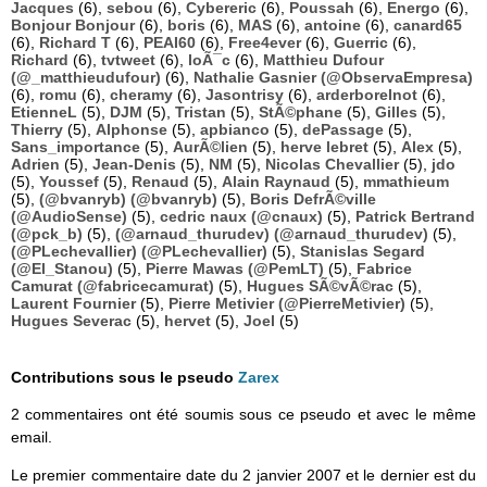
Jacques
(6),
sebou
(6),
Cybereric
(6),
Poussah
(6),
Energo
(6),
Bonjour Bonjour
(6),
boris
(6),
MAS
(6),
antoine
(6),
canard65
(6),
Richard T
(6),
PEAI60
(6),
Free4ever
(6),
Guerric
(6),
Richard
(6),
tvtweet
(6),
loÃ¯c
(6),
Matthieu Dufour
(@_matthieudufour)
(6),
Nathalie Gasnier (@ObservaEmpresa)
(6),
romu
(6),
cheramy
(6),
Jasontrisy
(6),
arderborelnot
(6),
EtienneL
(5),
DJM
(5),
Tristan
(5),
StÃ©phane
(5),
Gilles
(5),
Thierry
(5),
Alphonse
(5),
apbianco
(5),
dePassage
(5),
Sans_importance
(5),
AurÃ©lien
(5),
herve lebret
(5),
Alex
(5),
Adrien
(5),
Jean-Denis
(5),
NM
(5),
Nicolas Chevallier
(5),
jdo
(5),
Youssef
(5),
Renaud
(5),
Alain Raynaud
(5),
mmathieum
(5),
(@bvanryb) (@bvanryb)
(5),
Boris DefrÃ©ville
(@AudioSense)
(5),
cedric naux (@cnaux)
(5),
Patrick Bertrand
(@pck_b)
(5),
(@arnaud_thurudev) (@arnaud_thurudev)
(5),
(@PLechevallier) (@PLechevallier)
(5),
Stanislas Segard
(@El_Stanou)
(5),
Pierre Mawas (@PemLT)
(5),
Fabrice
Camurat (@fabricecamurat)
(5),
Hugues SÃ©vÃ©rac
(5),
Laurent Fournier
(5),
Pierre Metivier (@PierreMetivier)
(5),
Hugues Severac
(5),
hervet
(5),
Joel
(5)
Contributions sous le pseudo
Zarex
2 commentaires ont été soumis sous ce pseudo et avec le même
email.
Le premier commentaire date du 2 janvier 2007 et le dernier est du