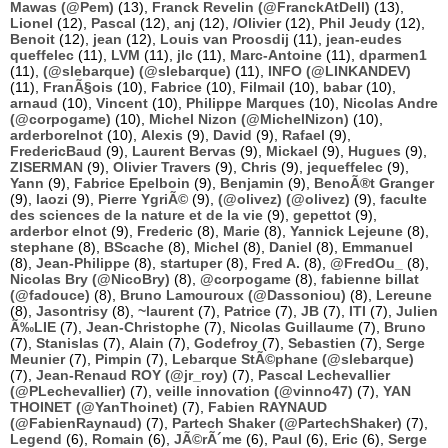
Mawas (@Pem)
(13),
Franck Revelin (@FranckAtDell)
(13),
Lionel
(12),
Pascal
(12),
anj
(12),
/Olivier
(12),
Phil Jeudy
(12),
Benoit
(12),
jean
(12),
Louis van Proosdij
(11),
jean-eudes
queffelec
(11),
LVM
(11),
jlc
(11),
Marc-Antoine
(11),
dparmen1
(11),
(@slebarque) (@slebarque)
(11),
INFO (@LINKANDEV)
(11),
FranÃ§ois
(10),
Fabrice
(10),
Filmail
(10),
babar
(10),
arnaud
(10),
Vincent
(10),
Philippe Marques
(10),
Nicolas Andre
(@corpogame)
(10),
Michel Nizon (@MichelNizon)
(10),
arderborelnot
(10),
Alexis
(9),
David
(9),
Rafael
(9),
FredericBaud
(9),
Laurent Bervas
(9),
Mickael
(9),
Hugues
(9),
ZISERMAN
(9),
Olivier Travers
(9),
Chris
(9),
jequeffelec
(9),
Yann
(9),
Fabrice Epelboin
(9),
Benjamin
(9),
BenoÃ®t Granger
(9),
laozi
(9),
Pierre YgriÃ©
(9),
(@olivez) (@olivez)
(9),
faculte
des sciences de la nature et de la vie
(9),
gepettot
(9),
arderbor elnot
(9),
Frederic
(8),
Marie
(8),
Yannick Lejeune
(8),
stephane
(8),
BScache
(8),
Michel
(8),
Daniel
(8),
Emmanuel
(8),
Jean-Philippe
(8),
startuper
(8),
Fred A.
(8),
@FredOu_
(8),
Nicolas Bry (@NicoBry)
(8),
@corpogame
(8),
fabienne billat
(@fadouce)
(8),
Bruno Lamouroux (@Dassoniou)
(8),
Lereune
(8),
Jasontrisy
(8),
~laurent
(7),
Patrice
(7),
JB
(7),
ITI
(7),
Julien
Ã‰LIE
(7),
Jean-Christophe
(7),
Nicolas Guillaume
(7),
Bruno
(7),
Stanislas
(7),
Alain
(7),
Godefroy
(7),
Sebastien
(7),
Serge
Meunier
(7),
Pimpin
(7),
Lebarque StÃ©phane (@slebarque)
(7),
Jean-Renaud ROY (@jr_roy)
(7),
Pascal Lechevallier
(@PLechevallier)
(7),
veille innovation (@vinno47)
(7),
YAN
THOINET (@YanThoinet)
(7),
Fabien RAYNAUD
(@FabienRaynaud)
(7),
Partech Shaker (@PartechShaker)
(7),
Legend
(6),
Romain
(6),
JÃ©rÃ´me
(6),
Paul
(6),
Eric
(6),
Serge