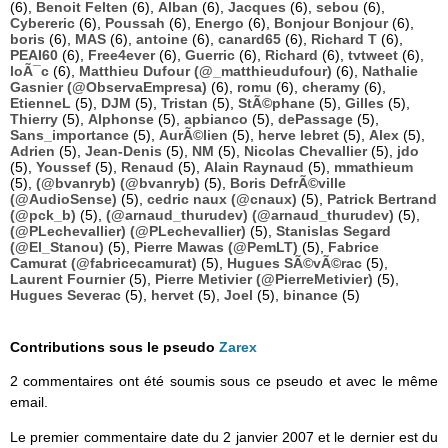
(6),
Benoit Felten
(6),
Alban
(6),
Jacques
(6),
sebou
(6),
Cybereric
(6),
Poussah
(6),
Energo
(6),
Bonjour Bonjour
(6),
boris
(6),
MAS
(6),
antoine
(6),
canard65
(6),
Richard T
(6),
PEAI60
(6),
Free4ever
(6),
Guerric
(6),
Richard
(6),
tvtweet
(6),
loÃ¯c
(6),
Matthieu Dufour (@_matthieudufour)
(6),
Nathalie
Gasnier (@ObservaEmpresa)
(6),
romu
(6),
cheramy
(6),
EtienneL
(5),
DJM
(5),
Tristan
(5),
StÃ©phane
(5),
Gilles
(5),
Thierry
(5),
Alphonse
(5),
apbianco
(5),
dePassage
(5),
Sans_importance
(5),
AurÃ©lien
(5),
herve lebret
(5),
Alex
(5),
Adrien
(5),
Jean-Denis
(5),
NM
(5),
Nicolas Chevallier
(5),
jdo
(5),
Youssef
(5),
Renaud
(5),
Alain Raynaud
(5),
mmathieum
(5),
(@bvanryb) (@bvanryb)
(5),
Boris DefrÃ©ville
(@AudioSense)
(5),
cedric naux (@cnaux)
(5),
Patrick Bertrand
(@pck_b)
(5),
(@arnaud_thurudev) (@arnaud_thurudev)
(5),
(@PLechevallier) (@PLechevallier)
(5),
Stanislas Segard
(@El_Stanou)
(5),
Pierre Mawas (@PemLT)
(5),
Fabrice
Camurat (@fabricecamurat)
(5),
Hugues SÃ©vÃ©rac
(5),
Laurent Fournier
(5),
Pierre Metivier (@PierreMetivier)
(5),
Hugues Severac
(5),
hervet
(5),
Joel
(5),
binance
(5)
Contributions sous le pseudo
Zarex
2 commentaires ont été soumis sous ce pseudo et avec le même
email.
Le premier commentaire date du 2 janvier 2007 et le dernier est du