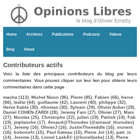
Home
Archives
Publications
Podcasts
Videos
Blog
About
Contributeurs actifs
Voici la liste des principaux contributeurs du blog par leurs
commentaires. Vous pouvez cliquer sur leur lien pour obtenir leurs
commentaires dans cette page :
macha
(113),
Michel Nizon
(96),
Pierre
(85),
Fabien
(66),
herve
(66),
leafar
(44),
guillaume
(42),
Laurent
(40),
philippe
(32),
Herve Kabla
(30),
rthomas
(30),
Sylvain
(29),
Olivier Auber
(29),
Daniel COHEN-ZARDI
(28),
Jeremy Fain
(27),
Olivier
(27),
Marc
(27),
Nicolas
(25),
Christophe
(22),
julien
(19),
Patrick
(19),
Fab
(19),
jmplanche
(17),
Arnaud@Thurudev (@arnaud_thurudev)
(17),
Jeremy
(16),
OlivierJ
(16),
JustinThemiddle
(16),
vicnent
(16),
bobonofx
(15),
Paul Gateau
(15),
Pierre Jol
(14),
patr_ix
(14),
Jerome
(13),
Lionel LaskÃ© (@lionellaske)
(13),
Pierre