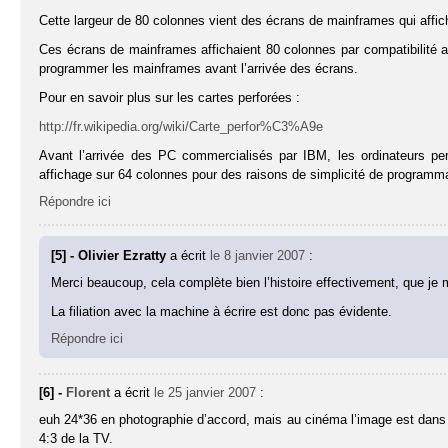
Cette largeur de 80 colonnes vient des écrans de mainframes qui affi
Ces écrans de mainframes affichaient 80 colonnes par compatibilité a
programmer les mainframes avant l’arrivée des écrans.
Pour en savoir plus sur les cartes perforées :
http://fr.wikipedia.org/wiki/Carte_perfor%C3%A9e
Avant l’arrivée des PC commercialisés par IBM, les ordinateurs p
affichage sur 64 colonnes pour des raisons de simplicité de programma
Répondre ici
[5] - Olivier Ezratty
a écrit
le 8 janvier 2007
:
Merci beaucoup, cela complète bien l’histoire effectivement, que je 
La filiation avec la machine à écrire est donc pas évidente.
Répondre ici
[6] -
Florent
a écrit
le 25 janvier 2007
:
euh 24*36 en photographie d’accord, mais au cinéma l’image est dans l’
4:3 de la TV.