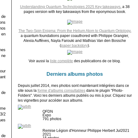
Understanding Quantum Technologies 2025 Key takeaways
, a 38
pages version with key takeaways from the eponymous book.
s de
ons
nos
The Two-Spin Enigma: From the Helium Atom to Quantum Ontology
,
 en
a quantum foundations paper coauthored with Philippe Grangier,
Alexia Auffèves, Nayla Farouki and Mathias Van den Bossche
(
paper backstory
).
nes
 ne
Voir aussi la
liste complète
des publications de ce blog.
our
Derniers albums photos
tant
Depuis juillet 2014, mes photos sont maintenant intégrées dans ce
site sous la
forme d'albums consultables
dans le plugin "Photo-
s de
Folders". Voici les derniers albums publiés ou mis à jour. Cliquez sur
les vignettes pour accéder aux albums.
isme
QFDN
3/2
Expo
791 photos
ues
Remise Légion d'Honneur Philippe Herbert Jul2021
2021
 de
15 photos