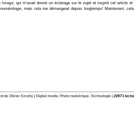
e Image
, qui m’avait donné un éclairage sur le sujet et inspiré cet article et
 de numérologie, mais cela me démangeait depuis longtemps! Maintenant, cela
st de
Olivier Ezratty
|
Digital media
,
Photo numérique
,
Technologie
|
20973 lectu