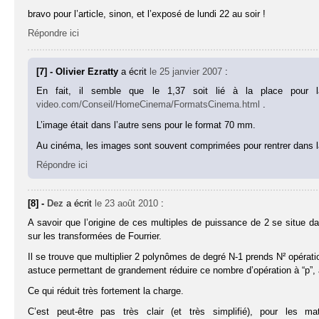
bravo pour l’article, sinon, et l’exposé de lundi 22 au soir !
Répondre ici
[7] - Olivier Ezratty
a écrit
le 25 janvier 2007
:
En fait, il semble que le 1,37 soit lié à la place pour 
video.com/Conseil/HomeCinema/FormatsCinema.html
.
L’image était dans l’autre sens pour le format 70 mm.
Au cinéma, les images sont souvent comprimées pour rentrer dans l
Répondre ici
[8] -
Dez
a écrit
le 23 août 2010
:
A savoir que l’origine de ces multiples de puissance de 2 se situe d
sur les transformées de Fourrier.
Il se trouve que multiplier 2 polynômes de degré N-1 prends N² opérati
astuce permettant de grandement réduire ce nombre d’opération à “p”
Ce qui réduit très fortement la charge.
C’est peut-être pas très clair (et très simplifié), pour les 