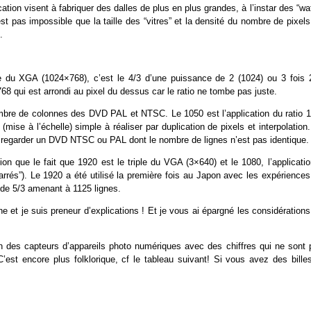
ation visent à fabriquer des dalles de plus en plus grandes, à l’instar des “wa
 pas impossible que la taille des “vitres” et la densité du nombre de pixels
.
le du XGA (1024×768), c’est le 4/3 d’une puissance de 2 (1024) ou 3 fois 
768 qui est arrondi au pixel du dessus car le ratio ne tombe pas juste.
mbre de colonnes des DVD PAL et NTSC. Le 1050 est l’application du ratio 1
ise à l’échelle) simple à réaliser par duplication de pixels et interpolation
va regarder un DVD NTSC ou PAL dont le nombre de lignes n’est pas identique.
tion que le fait que 1920 est le triple du VGA (3×640) et le 1080, l’applicati
carrés”). Le 1920 a été utilisé la première fois au Japon avec les expérience
 de 5/3 amenant à 1125 lignes.
ne et je suis preneur d’explications ! Et je vous ai épargné les considération
ion des capteurs d’appareils photo numériques avec des chiffres qui ne sont 
’est encore plus folklorique, cf le tableau suivant! Si vous avez des billes