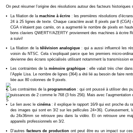
On peut résumer l’origine des résolutions autour des facteurs historiques 
La filiation de la
machine à écrire
: les premières résolutions d’écrans
24 à 25 lignes de texte. Chaque caractère avait 8 pixels par 8 (CGA) 
CGA n’étaient pas carrés, on a augmenté le nombre de pixels en hauteu
bons claviers QWERTY/AZERTY proviennent des machines à écrire Remi
a suivi!
La filiation de la
télévision analogique
: qui a aussi influencé les r
voisin du NTSC. Cela s’expliquait parce que les premiers micro-ordina
devienne des écrans spécialisés utilisant notamment la transmission en
Les contraintes de la
mémoire graphique
: elle valait très cher da
l’Apple Lisa. Le nombre de lignes (364) a été lié au besoin de faire ren
liée aux 80 colonnes de 9 pixels.
Les contraintes de la
programmation
: qui ont poussé à utiliser des 
puissances de 2 comme le 768 (3 fois 256). Mais avec l’augmentation 
Le lien avec le
cinéma
: il explique le rapport 16/9 qui est proche du
des images qui sont en 3/2 sur les pellicules 24×36). Curieusement, l
du 24x36mm se retrouve peu dans la vidéo. Et on retrouve une majo
appareils professionnels en 3/2.
D’autres
facteurs de production
ont peut être eu un impact sur ces