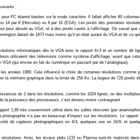
suivants :
 pour PC étaient basées sur le mode caractère. Il fallait afficher 80 colonne
ou 14 par 9 (Hercules) ou 8 par 16 (EGA). Les pixels des premières résoluti
r pour aboutir au VGA, et à des pixels carrés à l’affichage. On savait que 
ngton datant de 1873 mais moins qu’il en était aurant du VGA et de ce qui
ésolutions informatiques dès le VGA avec le rapport 4×3 et un nombre de lig
teurs utilisaient des télévisions comme système d’affichage, avant que cela
 VGA (qui envoie en fait du numérique en passant par de l’analogique).
ns les années 1980. Cela influencé le choix de certaines résolutions comme p
trer la mémoire graphique dans la limite de 256 Ko. La largeur de 720 pixels é
puissances de 2 dans les résolutions, comme les 1024 lignes, ou des multiple
de la puissance des processeurs, c’est devenu moins contraignant.
 rapport 1,85 très couramment utilisé dans les salles obscures (par anamorph
a photographie n’a pas eu beaucoup d’impact sur les résolutions. Le rapport 
rité de capteurs photographiques en 4/3, quelques uns en 16/9, et quelq
 résolutions. Ainsi, les écrans plats LCD ou Plasma sont-ils matricés dans