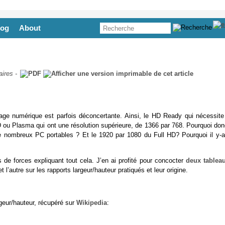
log
About
ires
-
hage numérique est parfois déconcertante. Ainsi, le HD Ready qui nécessite
D ou Plasma qui ont une résolution supérieure, de 1366 par 768. Pourquoi don
 nombreux PC portables ? Et le 1920 par 1080 du Full HD? Pourquoi il y-a-t
es de forces expliquant tout cela. J’en ai profité pour concocter
deux tablea
et l’autre sur les rapports largeur/hauteur pratiqués et leur origine.
rgeur/hauteur, récupéré sur
Wikipedia
: