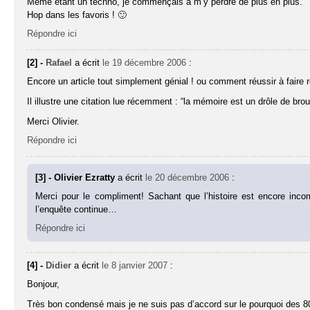
Même étant un techno, je commençais à m’y perdre de plus en plus.
Hop dans les favoris ! 🙂
Répondre ici
[2] -
Rafael
a écrit
le 19 décembre 2006
:
Encore un article tout simplement génial ! ou comment réussir à faire re
Il illustre une citation lue récemment : “la mémoire est un drôle de broui
Merci Olivier.
Répondre ici
[3] - Olivier Ezratty
a écrit
le 20 décembre 2006
:
Merci pour le compliment! Sachant que l’histoire est encore inco
l’enquête continue…
Répondre ici
[4] -
Didier
a écrit
le 8 janvier 2007
:
Bonjour,
Très bon condensé mais je ne suis pas d’accord sur le pourquoi des 