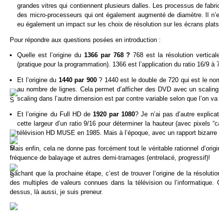
grandes vitres qui contiennent plusieurs dalles. Les processus de fabric
des micro-processeurs qui ont également augmenté de diamètre. Il n’est
eu également un impact sur les choix de résolution sur les écrans plats
Pour répondre aux questions posées en introduction :
Quelle est l’origine du
1366 par 768 ?
768 est la résolution vertica
(pratique pour la programmation). 1366 est l’application du ratio 16/9 à 
Et l’origine du
1440 par 900
? 1440 est le double de 720 qui est le no
au nombre de lignes. Cela permet d’afficher des DVD avec un scaling (m
scaling dans l’autre dimension est par contre variable selon que l’on 
Et l’origine du Full HD de
1920 par 1080
? Je n’ai pas d’autre explica
cette largeur d’un ratio 9/16 pour déterminer la hauteur (avec pixels “
télévision HD MUSE en 1985. Mais à l’époque, avec un rapport bizarre
Mais enfin, cela ne donne pas forcément tout le véritable rationnel d’origi
fréquence de balayage et autres demi-tramages (entrelacé, progressif)!
Sachant que la prochaine étape, c’est de trouver l’origine de la résolut
des multiples de valeurs connues dans la télévision ou l’informatique. C
dessus, là aussi, je suis preneur.