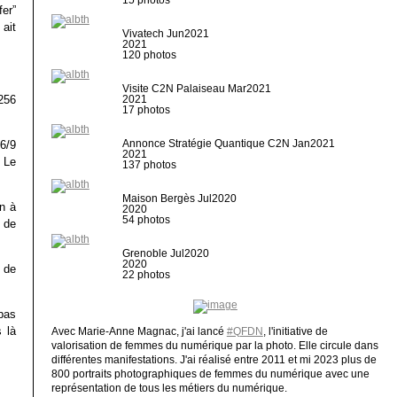
fer”
 ait
Vivatech Jun2021
2021
120 photos
Visite C2N Palaiseau Mar2021
256
2021
17 photos
Annonce Stratégie Quantique C2N Jan2021
6/9
2021
. Le
137 photos
Maison Bergès Jul2020
on à
2020
54 photos
s de
Grenoble Jul2020
2020
s de
22 photos
pas
 là
Avec Marie-Anne Magnac, j'ai lancé
#QFDN
, l'initiative de
valorisation de femmes du numérique par la photo. Elle circule dans
différentes manifestations. J'ai réalisé entre 2011 et mi 2023 plus de
800 portraits photographiques de femmes du numérique avec une
représentation de tous les métiers du numérique.