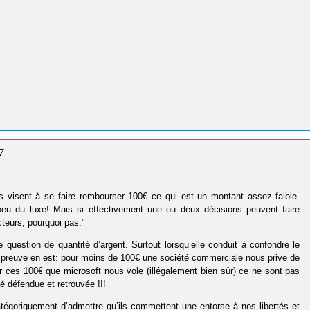
7
es visent à se faire rembourser 100€ ce qui est un montant assez faible.
 peu du luxe! Mais si effectivement une ou deux décisions peuvent faire
teurs, pourquoi pas.”
question de quantité d’argent. Surtout lorsqu’elle conduit à confondre le
a preuve en est: pour moins de 100€ une société commerciale nous prive de
er ces 100€ que microsoft nous vole (illégalement bien sûr) ce ne sont pas
té défendue et retrouvée !!!
atégoriquement d’admettre qu’ils commettent une entorse à nos libertés et