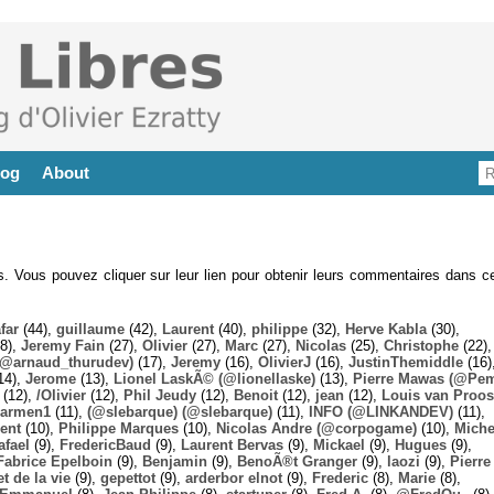
log
About
es. Vous pouvez cliquer sur leur lien pour obtenir leurs commentaires dans ce
far
(44),
guillaume
(42),
Laurent
(40),
philippe
(32),
Herve Kabla
(30),
8),
Jeremy Fain
(27),
Olivier
(27),
Marc
(27),
Nicolas
(25),
Christophe
(22),
@arnaud_thurudev)
(17),
Jeremy
(16),
OlivierJ
(16),
JustinThemiddle
(16)
14),
Jerome
(13),
Lionel LaskÃ© (@lionellaske)
(13),
Pierre Mawas (@Pe
(12),
/Olivier
(12),
Phil Jeudy
(12),
Benoit
(12),
jean
(12),
Louis van Proos
armen1
(11),
(@slebarque) (@slebarque)
(11),
INFO (@LINKANDEV)
(11),
ent
(10),
Philippe Marques
(10),
Nicolas Andre (@corpogame)
(10),
Miche
afael
(9),
FredericBaud
(9),
Laurent Bervas
(9),
Mickael
(9),
Hugues
(9),
Fabrice Epelboin
(9),
Benjamin
(9),
BenoÃ®t Granger
(9),
laozi
(9),
Pierre
t de la vie
(9),
gepettot
(9),
arderbor elnot
(9),
Frederic
(8),
Marie
(8),