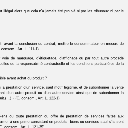
t illégal alors que cela n’a jamais été prouvé ni par les tribunaux ni par le
oit, avant la conclusion du contrat, mettre le consommateur en mesure de
 consom., Art. L. 111-1)
r voie de marquage, d’étiquetage, d’affichage ou par tout autre procédé
elles de la responsabilité contractuelle et les conditions particulières de la
ible avant achat du produit ?
 la prestation d’un service, sauf motif légitime, et de subordonner la vente
ant d’un autre produit ou d’un autre service ainsi que de subordonner la
duit.(…) » (C. consom., Art. L. 122-1)
iens ou toute prestation ou offre de prestation de services faites aux
erme, à une prime consistant en produits, biens ou services sauf s’ils sont
(C. consom., Art. L. 121-35).