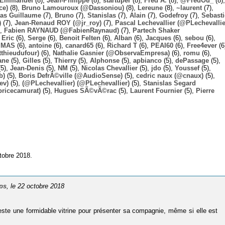
Emmanuel
(8),
Jean-Philippe
(8),
startuper
(8),
Fred A.
(8),
@FredOu_
(8),
ce)
(8),
Bruno Lamouroux (@Dassoniou)
(8),
Lereune
(8),
~laurent
(7),
las Guillaume
(7),
Bruno
(7),
Stanislas
(7),
Alain
(7),
Godefroy
(7),
Sebast
)
(7),
Jean-Renaud ROY (@jr_roy)
(7),
Pascal Lechevallier (@PLechevallie
),
Fabien RAYNAUD (@FabienRaynaud)
(7),
Partech Shaker
,
Eric
(6),
Serge
(6),
Benoit Felten
(6),
Alban
(6),
Jacques
(6),
sebou
(6),
,
MAS
(6),
antoine
(6),
canard65
(6),
Richard T
(6),
PEAI60
(6),
Free4ever
(6
thieudufour)
(6),
Nathalie Gasnier (@ObservaEmpresa)
(6),
romu
(6),
ane
(5),
Gilles
(5),
Thierry
(5),
Alphonse
(5),
apbianco
(5),
dePassage
(5),
5),
Jean-Denis
(5),
NM
(5),
Nicolas Chevallier
(5),
jdo
(5),
Youssef
(5),
b)
(5),
Boris DefrÃ©ville (@AudioSense)
(5),
cedric naux (@cnaux)
(5),
ev)
(5),
(@PLechevallier) (@PLechevallier)
(5),
Stanislas Segard
bricecamurat)
(5),
Hugues SÃ©vÃ©rac
(5),
Laurent Fournier
(5),
Pierre
tobre 2018.
ups
, le 22 octobre 2018
te une formidable vitrine pour présenter sa compagnie, même si elle est