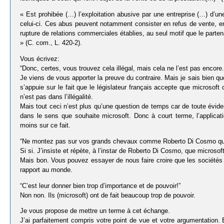
« Est prohibée (…) l’exploitation abusive par une entreprise (…) d’un
celui-ci. Ces abus peuvent notamment consister en refus de vente, en
rupture de relations commerciales établies, au seul motif que le parte
» (C. com., L. 420-2).
Vous écrivez:
“Donc, certes, vous trouvez cela illégal, mais cela ne l’est pas encore.
Je viens de vous apporter la preuve du contraire. Mais je sais bien q
s’appuie sur le fait que le législateur français accepte que microsoft
n’est pas dans l’illégalité.
Mais tout ceci n’est plus qu’une question de temps car de toute évide
dans le sens que souhaite microsoft. Donc à court terme, l’applicati
moins sur ce fait.
“Ne montez pas sur vos grands chevaux comme Roberto Di Cosmo qui écr
Si si. J’insiste et répète, à l’instar de Roberto Di Cosmo, que microsof
Mais bon. Vous pouvez essayer de nous faire croire que les société
rapport au monde.
“C’est leur donner bien trop d’importance et de pouvoir!”
Non non. Ils (microsoft) ont de fait beaucoup trop de pouvoir.
Je vous propose de mettre un terme à cet échange.
J’ai parfaitement compris votre point de vue et votre argumentation.