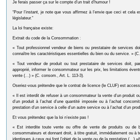
Je ferais passer ça sur le compte d’un trait d’humour !
“Pour l’instant, je note que vous affirmez à l’envie que ceci et cela es
législateur.”
La loi française existe:
Extrait du code de la Consommation :
« Tout professionnel vendeur de biens ou prestataire de services d
connaître les caractéristiques essentielles du bien ou du service. » (C.
« Tout vendeur de produit ou tout prestataire de services doit, pa
approprié, informer le consommateur sur les prix, les limitations éventu
vente (…) » (C. consom., Art. L. 113-3).
Oseriez-vous prétendre que le contrat de licence (le CLUF) est access
« Il est interdit de refuser à un consommateur la vente d’un produit ou
d’un produit à l’achat d’une quantité imposée ou à l’achat concomit
prestation d’un service à celle d’un autre service ou à l’achat d’un pro
Et vous prétendez que la loi n’existe pas !
« Est interdite toute vente ou offre de vente de produits ou de b
consommateurs et donnant droit, à titre gratuit, immédiatement ou à t
identiques à ceux qui font l’objet de la vente ou de la prestation.(…) »