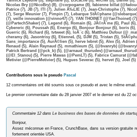
Yannick Lejeune
(8),
stephane
(8),
BScache
(8),
Michel
(8),
Daniel
(8),
Nicolas Bry (@NicoBry)
(8),
@corpogame
(8),
fabienne billat (@fadou
Patrice
(7),
JB
(7),
ITI
(7),
Julien Ã‰LIE
(7),
Jean-Christophe
(7),
Nico
(7),
Serge Meunier
(7),
Pimpin
(7),
Lebarque StÃ©phane (@slebarque
(7),
veille innovation (@vinno47)
(7),
YAN THOINET (@YanThoinet)
(7
(@PartechShaker)
(7),
Legend
(6),
Romain
(6),
JÃ©rÃ´me
(6),
Paul
(6)
Cybereric
(6),
Poussah
(6),
Energo
(6),
Bonjour Bonjour
(6),
boris
(6)
Guerric
(6),
Richard
(6),
tvtweet
(6),
loÃ¯c
(6),
Matthieu Dufour (@_mat
cheramy
(6),
Jasontrisy
(6),
EtienneL
(5),
DJM
(5),
Tristan
(5),
StÃ©ph
Sans_importance
(5),
AurÃ©lien
(5),
herve lebret
(5),
Alex
(5),
Adrien
(
Renaud
(5),
Alain Raynaud
(5),
mmathieum
(5),
(@bvanryb) (@bvanry
Patrick Bertrand (@pck_b)
(5),
(@arnaud_thurudev) (@arnaud_thurud
(@El_Stanou)
(5),
Pierre Mawas (@PemLT)
(5),
Fabrice Camurat (@fa
Metivier (@PierreMetivier)
(5),
Hugues Severac
(5),
hervet
(5),
Joel
(5)
Contributions sous le pseudo
Pascal
12 commentaires ont été soumis sous ce pseudo et avec le même email.
Le premier commentaire date du 28 janvier 2007 et le dernier est du 22 oc
Commentaire 12 dans
Le business des bases de données de start
Bonjour,
Assez méconnue en France, CrunchBase, dans sa version gratuite res
fortement orientée USA.