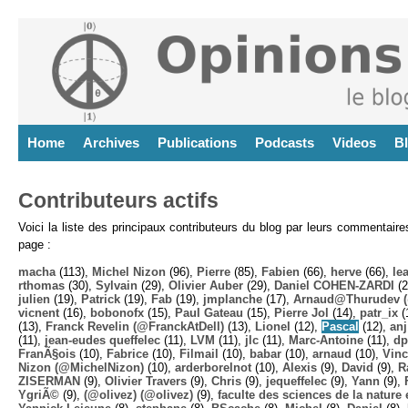
Home
Archives
Publications
Podcasts
Videos
B
Contributeurs actifs
Voici la liste des principaux contributeurs du blog par leurs commentair
page :
macha
(113),
Michel Nizon
(96),
Pierre
(85),
Fabien
(66),
herve
(66),
lea
rthomas
(30),
Sylvain
(29),
Olivier Auber
(29),
Daniel COHEN-ZARDI
(2
julien
(19),
Patrick
(19),
Fab
(19),
jmplanche
(17),
Arnaud@Thurudev (
vicnent
(16),
bobonofx
(15),
Paul Gateau
(15),
Pierre Jol
(14),
patr_ix
(
(13),
Franck Revelin (@FranckAtDell)
(13),
Lionel
(12),
Pascal
(12),
anj
(11),
jean-eudes queffelec
(11),
LVM
(11),
jlc
(11),
Marc-Antoine
(11),
dp
FranÃ§ois
(10),
Fabrice
(10),
Filmail
(10),
babar
(10),
arnaud
(10),
Vinc
Nizon (@MichelNizon)
(10),
arderborelnot
(10),
Alexis
(9),
David
(9),
R
ZISERMAN
(9),
Olivier Travers
(9),
Chris
(9),
jequeffelec
(9),
Yann
(9),
YgriÃ©
(9),
(@olivez) (@olivez)
(9),
faculte des sciences de la nature e