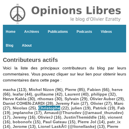
Home
Archives
Publications
Podcasts
Videos
Blog
About
Contributeurs actifs
Voici la liste des principaux contributeurs du blog par leurs
commentaires. Vous pouvez cliquer sur leur lien pour obtenir leurs
commentaires dans cette page :
macha
(113),
Michel Nizon
(96),
Pierre
(85),
Fabien
(66),
herve
(66),
leafar
(44),
guillaume
(42),
Laurent
(40),
philippe
(32),
Herve Kabla
(30),
rthomas
(30),
Sylvain
(29),
Olivier Auber
(29),
Daniel COHEN-ZARDI
(28),
Jeremy Fain
(27),
Olivier
(27),
Marc
(27),
Nicolas
(25),
Christophe
(22),
julien
(19),
Patrick
(19),
Fab
(19),
jmplanche
(17),
Arnaud@Thurudev (@arnaud_thurudev)
(17),
Jeremy
(16),
OlivierJ
(16),
JustinThemiddle
(16),
vicnent
(16),
bobonofx
(15),
Paul Gateau
(15),
Pierre Jol
(14),
patr_ix
(14),
Jerome
(13),
Lionel LaskÃ© (@lionellaske)
(13),
Pierre