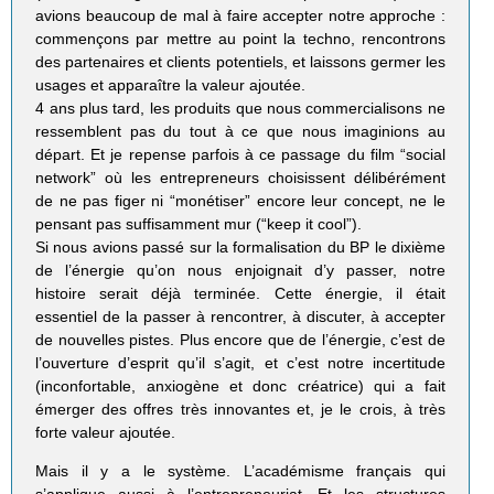
avions beaucoup de mal à faire accepter notre approche :
commençons par mettre au point la techno, rencontrons
des partenaires et clients potentiels, et laissons germer les
usages et apparaître la valeur ajoutée.
4 ans plus tard, les produits que nous commercialisons ne
ressemblent pas du tout à ce que nous imaginions au
départ. Et je repense parfois à ce passage du film “social
network” où les entrepreneurs choisissent délibérément
de ne pas figer ni “monétiser” encore leur concept, ne le
pensant pas suffisamment mur (“keep it cool”).
Si nous avions passé sur la formalisation du BP le dixième
de l’énergie qu’on nous enjoignait d’y passer, notre
histoire serait déjà terminée. Cette énergie, il était
essentiel de la passer à rencontrer, à discuter, à accepter
de nouvelles pistes. Plus encore que de l’énergie, c’est de
l’ouverture d’esprit qu’il s’agit, et c’est notre incertitude
(inconfortable, anxiogène et donc créatrice) qui a fait
émerger des offres très innovantes et, je le crois, à très
forte valeur ajoutée.
Mais il y a le système. L’académisme français qui
s’applique aussi à l’entrepreneuriat. Et les structures