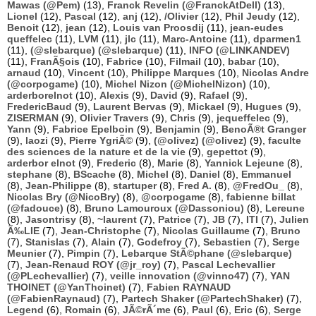
Mawas (@Pem)
(13),
Franck Revelin (@FranckAtDell)
(13),
Lionel
(12),
Pascal
(12),
anj
(12),
/Olivier
(12),
Phil Jeudy
(12),
Benoit
(12),
jean
(12),
Louis van Proosdij
(11),
jean-eudes
queffelec
(11),
LVM
(11),
jlc
(11),
Marc-Antoine
(11),
dparmen1
(11),
(@slebarque) (@slebarque)
(11),
INFO (@LINKANDEV)
(11),
FranÃ§ois
(10),
Fabrice
(10),
Filmail
(10),
babar
(10),
arnaud
(10),
Vincent
(10),
Philippe Marques
(10),
Nicolas Andre
(@corpogame)
(10),
Michel Nizon (@MichelNizon)
(10),
arderborelnot
(10),
Alexis
(9),
David
(9),
Rafael
(9),
FredericBaud
(9),
Laurent Bervas
(9),
Mickael
(9),
Hugues
(9),
ZISERMAN
(9),
Olivier Travers
(9),
Chris
(9),
jequeffelec
(9),
Yann
(9),
Fabrice Epelboin
(9),
Benjamin
(9),
BenoÃ®t Granger
(9),
laozi
(9),
Pierre YgriÃ©
(9),
(@olivez) (@olivez)
(9),
faculte
des sciences de la nature et de la vie
(9),
gepettot
(9),
arderbor elnot
(9),
Frederic
(8),
Marie
(8),
Yannick Lejeune
(8),
stephane
(8),
BScache
(8),
Michel
(8),
Daniel
(8),
Emmanuel
(8),
Jean-Philippe
(8),
startuper
(8),
Fred A.
(8),
@FredOu_
(8),
Nicolas Bry (@NicoBry)
(8),
@corpogame
(8),
fabienne billat
(@fadouce)
(8),
Bruno Lamouroux (@Dassoniou)
(8),
Lereune
(8),
Jasontrisy
(8),
~laurent
(7),
Patrice
(7),
JB
(7),
ITI
(7),
Julien
Ã‰LIE
(7),
Jean-Christophe
(7),
Nicolas Guillaume
(7),
Bruno
(7),
Stanislas
(7),
Alain
(7),
Godefroy
(7),
Sebastien
(7),
Serge
Meunier
(7),
Pimpin
(7),
Lebarque StÃ©phane (@slebarque)
(7),
Jean-Renaud ROY (@jr_roy)
(7),
Pascal Lechevallier
(@PLechevallier)
(7),
veille innovation (@vinno47)
(7),
YAN
THOINET (@YanThoinet)
(7),
Fabien RAYNAUD
(@FabienRaynaud)
(7),
Partech Shaker (@PartechShaker)
(7),
Legend
(6),
Romain
(6),
JÃ©rÃ´me
(6),
Paul
(6),
Eric
(6),
Serge