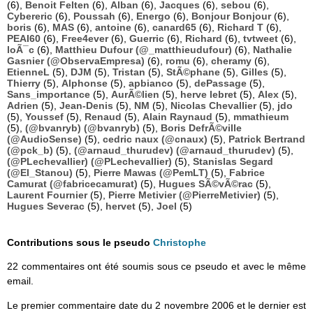
(6),
Benoit Felten
(6),
Alban
(6),
Jacques
(6),
sebou
(6),
Cybereric
(6),
Poussah
(6),
Energo
(6),
Bonjour Bonjour
(6),
boris
(6),
MAS
(6),
antoine
(6),
canard65
(6),
Richard T
(6),
PEAI60
(6),
Free4ever
(6),
Guerric
(6),
Richard
(6),
tvtweet
(6),
loÃ¯c
(6),
Matthieu Dufour (@_matthieudufour)
(6),
Nathalie
Gasnier (@ObservaEmpresa)
(6),
romu
(6),
cheramy
(6),
EtienneL
(5),
DJM
(5),
Tristan
(5),
StÃ©phane
(5),
Gilles
(5),
Thierry
(5),
Alphonse
(5),
apbianco
(5),
dePassage
(5),
Sans_importance
(5),
AurÃ©lien
(5),
herve lebret
(5),
Alex
(5),
Adrien
(5),
Jean-Denis
(5),
NM
(5),
Nicolas Chevallier
(5),
jdo
(5),
Youssef
(5),
Renaud
(5),
Alain Raynaud
(5),
mmathieum
(5),
(@bvanryb) (@bvanryb)
(5),
Boris DefrÃ©ville
(@AudioSense)
(5),
cedric naux (@cnaux)
(5),
Patrick Bertrand
(@pck_b)
(5),
(@arnaud_thurudev) (@arnaud_thurudev)
(5),
(@PLechevallier) (@PLechevallier)
(5),
Stanislas Segard
(@El_Stanou)
(5),
Pierre Mawas (@PemLT)
(5),
Fabrice
Camurat (@fabricecamurat)
(5),
Hugues SÃ©vÃ©rac
(5),
Laurent Fournier
(5),
Pierre Metivier (@PierreMetivier)
(5),
Hugues Severac
(5),
hervet
(5),
Joel
(5)
Contributions sous le pseudo
Christophe
22 commentaires ont été soumis sous ce pseudo et avec le même
email.
Le premier commentaire date du 2 novembre 2006 et le dernier est