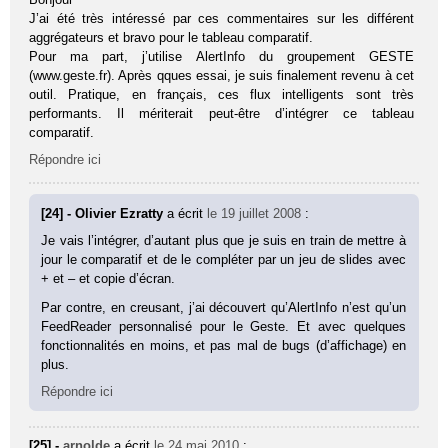
J’ai été très intéressé par ces commentaires sur les différent
aggrégateurs et bravo pour le tableau comparatif.
Pour ma part, j’utilise AlertInfo du groupement GESTE
(www.geste.fr). Après qques essai, je suis finalement revenu à cet
outil. Pratique, en français, ces flux intelligents sont très
performants. Il mériterait peut-être d’intégrer ce tableau
comparatif.
Répondre ici
[24] - Olivier Ezratty
a écrit
le 19 juillet 2008
:
Je vais l’intégrer, d’autant plus que je suis en train de mettre à
jour le comparatif et de le compléter par un jeu de slides avec
+ et – et copie d’écran.
Par contre, en creusant, j’ai découvert qu’AlertInfo n’est qu’un
FeedReader personnalisé pour le Geste. Et avec quelques
fonctionnalités en moins, et pas mal de bugs (d’affichage) en
plus.
Répondre ici
[25] -
arnolde
a écrit
le 24 mai 2010
: