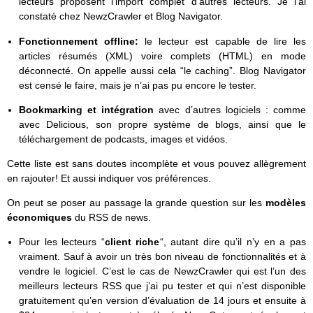
lecteurs proposent l’import complet d’autres lecteurs. Je l’ai
constaté chez NewzCrawler et Blog Navigator.
Fonctionnement offline:
le lecteur est capable de lire les
articles résumés (XML) voire complets (HTML) en mode
déconnecté. On appelle aussi cela “le caching”. Blog Navigator
est censé le faire, mais je n’ai pas pu encore le tester.
Bookmarking et intégration
avec d’autres logiciels : comme
avec Delicious, son propre système de blogs, ainsi que le
téléchargement de podcasts, images et vidéos.
Cette liste est sans doutes incomplète et vous pouvez allègrement
en rajouter! Et aussi indiquer vos préférences.
On peut se poser au passage la grande question sur les
modèles
économiques
du RSS de news.
Pour les lecteurs “
client riche
“, autant dire qu’il n’y en a pas
vraiment. Sauf à avoir un très bon niveau de fonctionnalités et à
vendre le logiciel. C’est le cas de NewzCrawler qui est l’un des
meilleurs lecteurs RSS que j’ai pu tester et qui n’est disponible
gratuitement qu’en version d’évaluation de 14 jours et ensuite à