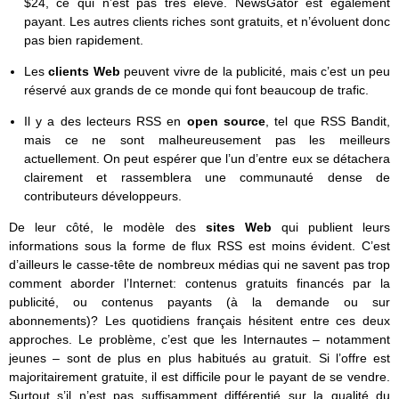
$24, ce qui n’est pas très élevé. NewsGator est également
payant. Les autres clients riches sont gratuits, et n’évoluent donc
pas bien rapidement.
Les
clients Web
peuvent vivre de la publicité, mais c’est un peu
réservé aux grands de ce monde qui font beaucoup de trafic.
Il y a des lecteurs RSS en
open source
, tel que RSS Bandit,
mais ce ne sont malheureusement pas les meilleurs
actuellement. On peut espérer que l’un d’entre eux se détachera
clairement et rassemblera une communauté dense de
contributeurs développeurs.
De leur côté, le modèle des
sites Web
qui publient leurs
informations sous la forme de flux RSS est moins évident. C’est
d’ailleurs le casse-tête de nombreux médias qui ne savent pas trop
comment aborder l’Internet: contenus gratuits financés par la
publicité, ou contenus payants (à la demande ou sur
abonnements)? Les quotidiens français hésitent entre ces deux
approches. Le problème, c’est que les Internautes – notamment
jeunes – sont de plus en plus habitués au gratuit. Si l’offre est
majoritairement gratuite, il est difficile pour le payant de se vendre.
Surtout s’il n’est pas suffisamment différentié sur la qualité du