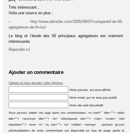
Trés intéressant…
Voila une source en plus :
–
http://www.adverbe.com/2005/09/07/comparatif-de-65-
agregateurs-de-fil-rss/
Le blog et l’étude des 65 principaux agrégateurs est vraiment
intéressante.
Répondre ici
Ajouter un commentaire
Cliquez ici pour annuler cette réponse
Votre pseudo, qui sera affiché
Votre email, qui ne sera pas publié
Votre site web (facultatif)
Vous pouvez utiliser ces tags dans vos commentaires :<a href="" title=""> <abbr
title=""> <acronym title=""> <b> <blockquote cite=""> <cite> <code> <del
datetime=""> <em> <i> <q cite=""> <s> <strike> <strong> , sachant qu'une
prévisualisation de votre commentaire est disponible en bas de page après le