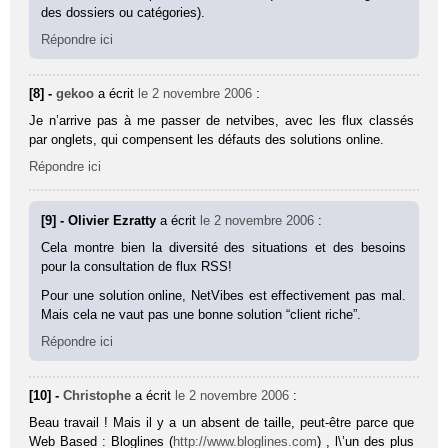
des dossiers ou catégories).
Répondre ici
[8] -
gekoo
a écrit
le 2 novembre 2006
:
Je n’arrive pas à me passer de netvibes, avec les flux classés
par onglets, qui compensent les défauts des solutions online.
Répondre ici
[9] - Olivier Ezratty
a écrit
le 2 novembre 2006
:
Cela montre bien la diversité des situations et des besoins
pour la consultation de flux RSS!
Pour une solution online, NetVibes est effectivement pas mal.
Mais cela ne vaut pas une bonne solution “client riche”.
Répondre ici
[10] -
Christophe
a écrit
le 2 novembre 2006
:
Beau travail ! Mais il y a un absent de taille, peut-être parce que
Web Based : Bloglines (
http://www.bloglines.com
) , l\’un des plus