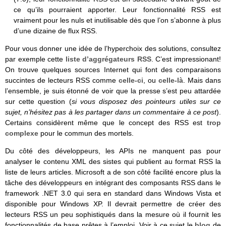
ce qu’ils pourraient apporter. Leur fonctionnalité RSS est
vraiment pour les nuls et inutilisable dès que l’on s’abonne à plus
d’une dizaine de flux RSS.
Pour vous donner une idée de l’hyperchoix des solutions, consultez
par exemple cette
liste d’aggrégateurs RSS
. C’est impressionant!
On trouve quelques sources Internet qui font des comparaisons
succintes de lecteurs RSS comme
celle-ci
, ou
celle-là
. Mais dans
l’ensemble, je suis étonné de voir que la presse s’est peu attardée
sur cette question (
si vous disposez des pointeurs utiles sur ce
sujet, n’hésitez pas à les partager dans un commentaire à ce post
).
Certains considèrent même que le concept des RSS est
trop
complexe
pour le commun des mortels.
Du côté des développeurs, les APIs ne manquent pas pour
analyser le contenu XML des sistes qui publient au format RSS la
liste de leurs articles. Microsoft a de son côté facilité encore plus la
tâche des développeurs en intégrant des composants RSS dans le
framework .NET 3.0 qui sera en standard dans Windows Vista et
disponible pour Windows XP. Il devrait permettre de créer des
lecteurs RSS un peu sophistiqués dans la mesure où il fournit les
fonctionnalités de base prêtes à l’emploi. Voir à ce sujet le
blog
de