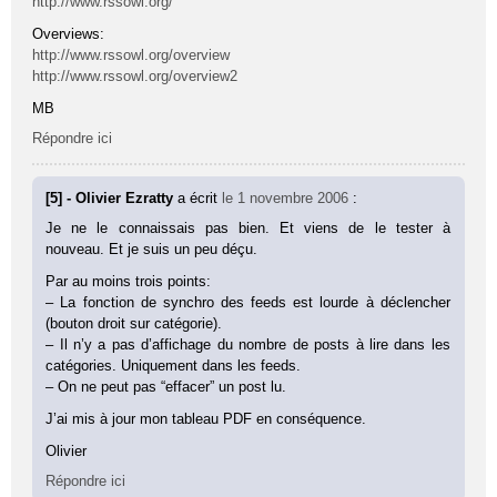
http://www.rssowl.org/
Overviews:
http://www.rssowl.org/overview
http://www.rssowl.org/overview2
MB
Répondre ici
[5] - Olivier Ezratty
a écrit
le 1 novembre 2006
:
Je ne le connaissais pas bien. Et viens de le tester à
nouveau. Et je suis un peu déçu.
Par au moins trois points:
– La fonction de synchro des feeds est lourde à déclencher
(bouton droit sur catégorie).
– Il n’y a pas d’affichage du nombre de posts à lire dans les
catégories. Uniquement dans les feeds.
– On ne peut pas “effacer” un post lu.
J’ai mis à jour mon tableau PDF en conséquence.
Olivier
Répondre ici