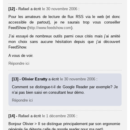
[12] -
Rafael
a écrit
le 30 novembre 2006
:
Pour les amateurs de lecture de flux RSS via le web (et donc
accessible de partout), je ne saurais trop vous conseiller
FeedShow (
http://www.feedshow.com
).
J’ai essayé de nombreux outils parmi ceux cités mais j’ai arrété
mon choix sans aucune hésitation depuis que j’ai découvert
FeedShow.
A vous de voir.
Répondre ici
[13] - Olivier Ezratty
a écrit
le 30 novembre 2006
:
Comment se distingue-t-il de Google Reader par exemple? Je
n’ai pas bien saisi en consultant leur démo.
Répondre ici
[14] -
Rafael
a écrit
le 1 décembre 2006
:
Bonjour Olivier > Il se distingue principalement par son ergonomie
générale (je déteste celle de google reader pour ma part).