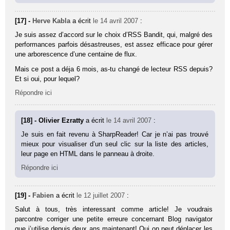
[17] -
Herve Kabla
a écrit
le 14 avril 2007
:
Je suis assez d’accord sur le choix d’RSS Bandit, qui, malgré des
performances parfois désastreuses, est assez efficace pour gérer
une arborescence d’une centaine de flux.
Mais ce post a déja 6 mois, as-tu changé de lecteur RSS depuis?
Et si oui, pour lequel?
Répondre ici
[18] - Olivier Ezratty
a écrit
le 14 avril 2007
:
Je suis en fait revenu à SharpReader! Car je n’ai pas trouvé
mieux pour visualiser d’un seul clic sur la liste des articles,
leur page en HTML dans le panneau à droite.
Répondre ici
[19] -
Fabien
a écrit
le 12 juillet 2007
:
Salut à tous, très interessant comme article! Je voudrais
parcontre corriger une petite erreure concernant Blog navigator
que j’utilise depuis deux ans maintenant! Oui on peut déplacer les