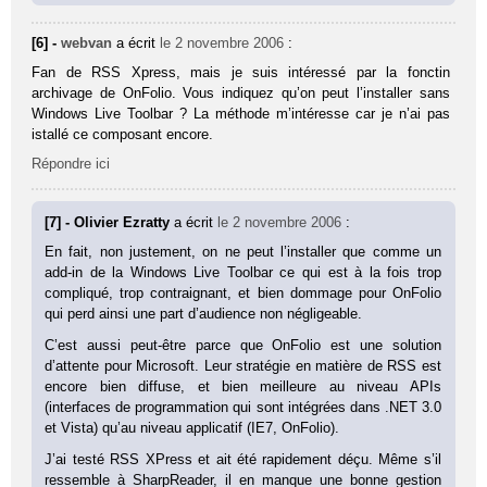
[6] -
webvan
a écrit
le 2 novembre 2006
:
Fan de RSS Xpress, mais je suis intéressé par la fonctin
archivage de OnFolio. Vous indiquez qu’on peut l’installer sans
Windows Live Toolbar ? La méthode m’intéresse car je n’ai pas
istallé ce composant encore.
Répondre ici
[7] - Olivier Ezratty
a écrit
le 2 novembre 2006
:
En fait, non justement, on ne peut l’installer que comme un
add-in de la Windows Live Toolbar ce qui est à la fois trop
compliqué, trop contraignant, et bien dommage pour OnFolio
qui perd ainsi une part d’audience non négligeable.
C’est aussi peut-être parce que OnFolio est une solution
d’attente pour Microsoft. Leur stratégie en matière de RSS est
encore bien diffuse, et bien meilleure au niveau APIs
(interfaces de programmation qui sont intégrées dans .NET 3.0
et Vista) qu’au niveau applicatif (IE7, OnFolio).
J’ai testé RSS XPress et ait été rapidement déçu. Même s’il
ressemble à SharpReader, il en manque une bonne gestion