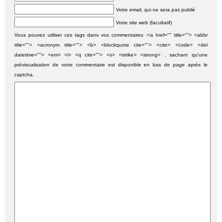
Votre email, qui ne sera pas publié
Votre site web (facultatif)
Vous pouvez utiliser ces tags dans vos commentaires :<a href="" title=""> <abbr
title=""> <acronym title=""> <b> <blockquote cite=""> <cite> <code> <del
datetime=""> <em> <i> <q cite=""> <s> <strike> <strong> , sachant qu'une
prévisualisation de votre commentaire est disponible en bas de page après le
captcha.