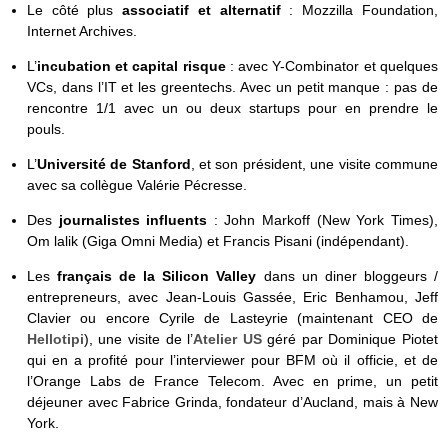
Le côté plus
associatif et alternatif
: Mozzilla Foundation,
Internet Archives.
L’
incubation et capital risque
: avec Y-Combinator et quelques
VCs, dans l’IT et les greentechs. Avec un petit manque : pas de
rencontre 1/1 avec un ou deux startups pour en prendre le
pouls.
L’
Université de Stanford
, et son président, une visite commune
avec sa collègue Valérie Pécresse.
Des
journalistes influents
: John Markoff (New York Times),
Om lalik (Giga Omni Media) et Francis Pisani (indépendant).
Les
français de la Silicon Valley
dans un diner bloggeurs /
entrepreneurs, avec Jean-Louis Gassée, Eric Benhamou, Jeff
Clavier ou encore Cyrile de Lasteyrie (maintenant CEO de
Hellotipi
), une visite de l’
Atelier US
géré par Dominique Piotet
qui en a profité pour l’interviewer pour BFM où il officie, et de
l’Orange Labs de France Telecom. Avec en prime, un petit
déjeuner avec Fabrice Grinda, fondateur d’Aucland, mais à New
York.