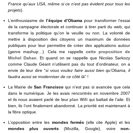
France qu’aux USA, même si ce n’est pas évident pour tous les
projets
).
L’enthousiasme de
l’équipe d’Obama
pour transformer l’essai
de la campagne électorale et continuer à tirer parti du web, qui
transforme la politique qu’on le veuille ou non. La volonté de
mettre à disposition des citoyens un maximum de données
publiques pour leur permettre de créer des applications autour
(genre mashup…). Cela me rappelle
cette proposition de
Michel Dahan
. Et quand on se rappelle que Nicolas Sarkozy
comme Claude Géant n’utilisent pas du tout d’ordinateur, on a
envie de leur dire “
si vous voulez faire aussi bien qu’Obama, il
faudra aussi se moderniser de ce côté là
” !
La Mairie de
San Francisco
qui n’est pas si avancée que cela
dans le numérique. Je les avais rencontrés en novembre 2007
et ils nous avaient parlé de leur
plan Wifi
qui battait de l’aile. Et
bien, ils l’ont finalement abandonné. La priorité est maintenant à
la fibre optique.
L’opposition entre les
mondes fermés
(elle cite Apple) et les
mondes plus ouverts
(Mozilla, Google), voire
non-