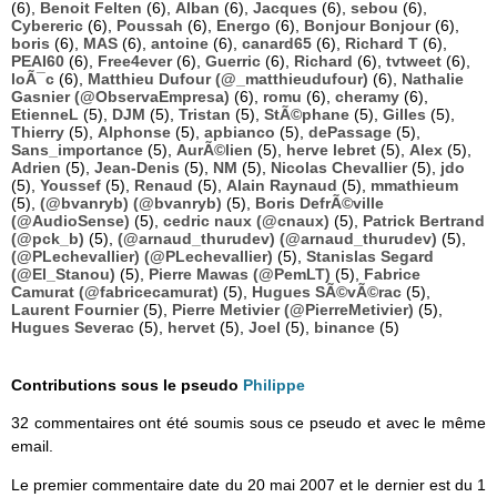
(6),
Benoit Felten
(6),
Alban
(6),
Jacques
(6),
sebou
(6),
Cybereric
(6),
Poussah
(6),
Energo
(6),
Bonjour Bonjour
(6),
boris
(6),
MAS
(6),
antoine
(6),
canard65
(6),
Richard T
(6),
PEAI60
(6),
Free4ever
(6),
Guerric
(6),
Richard
(6),
tvtweet
(6),
loÃ¯c
(6),
Matthieu Dufour (@_matthieudufour)
(6),
Nathalie
Gasnier (@ObservaEmpresa)
(6),
romu
(6),
cheramy
(6),
EtienneL
(5),
DJM
(5),
Tristan
(5),
StÃ©phane
(5),
Gilles
(5),
Thierry
(5),
Alphonse
(5),
apbianco
(5),
dePassage
(5),
Sans_importance
(5),
AurÃ©lien
(5),
herve lebret
(5),
Alex
(5),
Adrien
(5),
Jean-Denis
(5),
NM
(5),
Nicolas Chevallier
(5),
jdo
(5),
Youssef
(5),
Renaud
(5),
Alain Raynaud
(5),
mmathieum
(5),
(@bvanryb) (@bvanryb)
(5),
Boris DefrÃ©ville
(@AudioSense)
(5),
cedric naux (@cnaux)
(5),
Patrick Bertrand
(@pck_b)
(5),
(@arnaud_thurudev) (@arnaud_thurudev)
(5),
(@PLechevallier) (@PLechevallier)
(5),
Stanislas Segard
(@El_Stanou)
(5),
Pierre Mawas (@PemLT)
(5),
Fabrice
Camurat (@fabricecamurat)
(5),
Hugues SÃ©vÃ©rac
(5),
Laurent Fournier
(5),
Pierre Metivier (@PierreMetivier)
(5),
Hugues Severac
(5),
hervet
(5),
Joel
(5),
binance
(5)
Contributions sous le pseudo
Philippe
32 commentaires ont été soumis sous ce pseudo et avec le même
email.
Le premier commentaire date du 20 mai 2007 et le dernier est du 1