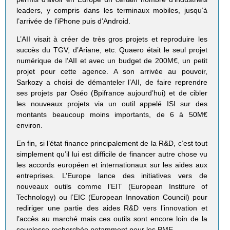
leaders, y compris dans les terminaux mobiles, jusqu’à
l’arrivée de l’iPhone puis d’Android.
L’AII visait à créer de très gros projets et reproduire les
succès du TGV, d’Ariane, etc. Quaero était le seul projet
numérique de l’AII et avec un budget de 200M€, un petit
projet pour cette agence. A son arrivée au pouvoir,
Sarkozy a choisi de démanteler l’AII, de faire reprendre
ses projets par Oséo (Bpifrance aujourd’hui) et de cibler
les nouveaux projets via un outil appelé ISI sur des
montants beaucoup moins importants, de 6 à 50M€
environ.
En fin, si l’état finance principalement de la R&D, c’est tout
simplement qu’il lui est difficile de financer autre chose vu
les accords européen et internationaux sur les aides aux
entreprises. L’Europe lance des initiatives vers de
nouveaux outils comme l’EIT (European Institure of
Technology) ou l’EIC (European Innovation Council) pour
rediriger une partie des aides R&D vers l’innovation et
l’accès au marché mais ces outils sont encore loin de la
souplesse recherchée notamment pour les PME.