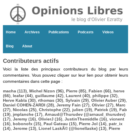
Home
Archives
Publications
Podcasts
Videos
Blog
About
Contributeurs actifs
Voici la liste des principaux contributeurs du blog par leurs
commentaires. Vous pouvez cliquer sur leur lien pour obtenir leurs
commentaires dans cette page :
macha
(113),
Michel Nizon
(96),
Pierre
(85),
Fabien
(66),
herve
(66),
leafar
(44),
guillaume
(42),
Laurent
(40),
philippe
(32),
Herve Kabla
(30),
rthomas
(30),
Sylvain
(29),
Olivier Auber
(29),
Daniel COHEN-ZARDI
(28),
Jeremy Fain
(27),
Olivier
(27),
Marc
(27),
Nicolas
(25),
Christophe
(22),
julien
(19),
Patrick
(19),
Fab
(19),
jmplanche
(17),
Arnaud@Thurudev (@arnaud_thurudev)
(17),
Jeremy
(16),
OlivierJ
(16),
JustinThemiddle
(16),
vicnent
(16),
bobonofx
(15),
Paul Gateau
(15),
Pierre Jol
(14),
patr_ix
(14),
Jerome
(13),
Lionel LaskÃ© (@lionellaske)
(13),
Pierre