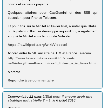
courts et serveurs payants.
Quelques affaires pour CapGemini et des SSII qui
bossaient pour France Telecom.
Et pour finir sur le Minitel et Xavier Niel, à noter que l’Italie,
où le patron d’Iliad se développe aujourd’hui, a également
adopté le Minitel sous le nom de Videotel.
https://it.wikipedia.org/wiki/Videotel
Accord entre la SIP ancêtre de TIM et France Telecom.
http://www.telecomitalia.com/tit/it/about-
us/history/from-the-archives/il_futuro_e_in_linea.html
A presto
Répondre à ce commentaire
Commentaire 22 dans
L’Etat peut-il encore avoir une
stratégie industrielle ? – 1
, le 6 juillet 2016
Bonjour,