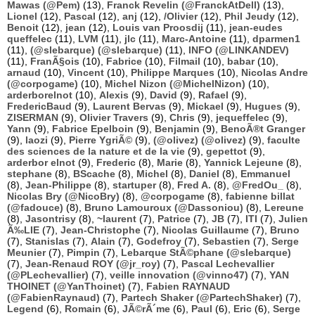
Mawas (@Pem)
(13),
Franck Revelin (@FranckAtDell)
(13),
Lionel
(12),
Pascal
(12),
anj
(12),
/Olivier
(12),
Phil Jeudy
(12),
Benoit
(12),
jean
(12),
Louis van Proosdij
(11),
jean-eudes
queffelec
(11),
LVM
(11),
jlc
(11),
Marc-Antoine
(11),
dparmen1
(11),
(@slebarque) (@slebarque)
(11),
INFO (@LINKANDEV)
(11),
FranÃ§ois
(10),
Fabrice
(10),
Filmail
(10),
babar
(10),
arnaud
(10),
Vincent
(10),
Philippe Marques
(10),
Nicolas Andre
(@corpogame)
(10),
Michel Nizon (@MichelNizon)
(10),
arderborelnot
(10),
Alexis
(9),
David
(9),
Rafael
(9),
FredericBaud
(9),
Laurent Bervas
(9),
Mickael
(9),
Hugues
(9),
ZISERMAN
(9),
Olivier Travers
(9),
Chris
(9),
jequeffelec
(9),
Yann
(9),
Fabrice Epelboin
(9),
Benjamin
(9),
BenoÃ®t Granger
(9),
laozi
(9),
Pierre YgriÃ©
(9),
(@olivez) (@olivez)
(9),
faculte
des sciences de la nature et de la vie
(9),
gepettot
(9),
arderbor elnot
(9),
Frederic
(8),
Marie
(8),
Yannick Lejeune
(8),
stephane
(8),
BScache
(8),
Michel
(8),
Daniel
(8),
Emmanuel
(8),
Jean-Philippe
(8),
startuper
(8),
Fred A.
(8),
@FredOu_
(8),
Nicolas Bry (@NicoBry)
(8),
@corpogame
(8),
fabienne billat
(@fadouce)
(8),
Bruno Lamouroux (@Dassoniou)
(8),
Lereune
(8),
Jasontrisy
(8),
~laurent
(7),
Patrice
(7),
JB
(7),
ITI
(7),
Julien
Ã‰LIE
(7),
Jean-Christophe
(7),
Nicolas Guillaume
(7),
Bruno
(7),
Stanislas
(7),
Alain
(7),
Godefroy
(7),
Sebastien
(7),
Serge
Meunier
(7),
Pimpin
(7),
Lebarque StÃ©phane (@slebarque)
(7),
Jean-Renaud ROY (@jr_roy)
(7),
Pascal Lechevallier
(@PLechevallier)
(7),
veille innovation (@vinno47)
(7),
YAN
THOINET (@YanThoinet)
(7),
Fabien RAYNAUD
(@FabienRaynaud)
(7),
Partech Shaker (@PartechShaker)
(7),
Legend
(6),
Romain
(6),
JÃ©rÃ´me
(6),
Paul
(6),
Eric
(6),
Serge