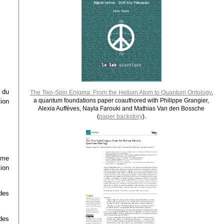
 du
The Two-Spin Enigma: From the Helium Atom to Quantum Ontology
,
a quantum foundations paper coauthored with Philippe Grangier,
ion
Alexia Auffèves, Nayla Farouki and Mathias Van den Bossche
(
paper backstory
).
ume
ion
des
des