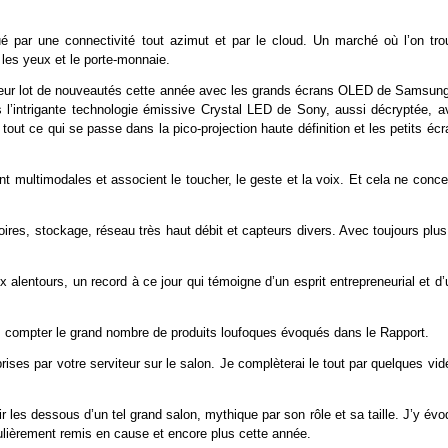
é par une connectivité tout azimut et par le cloud. Un marché où l’on tro
 les yeux et le porte-monnaie.
leur lot de nouveautés cette année avec les grands écrans OLED de Samsung
is l’intrigante technologie émissive Crystal LED de Sony, aussi décryptée, a
out ce qui se passe dans la pico-projection haute définition et les petits éc
nt multimodales et associent le toucher, le geste et la voix. Et cela ne conc
res, stockage, réseau très haut débit et capteurs divers. Avec toujours plus
alentours, un record à ce jour qui témoigne d’un esprit entrepreneurial et d
ns compter le grand nombre de produits loufoques évoqués dans le Rapport.
ises par votre serviteur sur le salon. Je complèterai le tout par quelques vi
ir les dessous d’un tel grand salon, mythique par son rôle et sa taille. J’y év
gulièrement remis en cause et encore plus cette année.