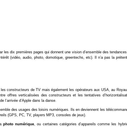
par les dix premières pages qui donnent une vision d’ensemble des tendances
érêt (vidéo, audio, photo, domotique, greentechs, etc). Il n’a pas la prétent
is les constructeurs de TV mais également les opérateurs aux USA, au Roya
e offres verticalisées des constructeurs et les tentatives d’horizontalisat
de l’arrivée d’Apple dans la danse.
semble des usages des loisirs numériques. Ils en deviennent les télécomman
areils (GPS, PC, TV, players MP3, consoles de jeux).
la
photo numérique
, ou certaines catégories d’appareils comme les hybri