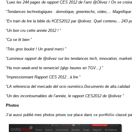
“
Lues les 244 pages de rapport CES 2012 de l’ami
@Olivez
/ On se croira
“
Tendances technologiques : domotique, greentechs, video,… Magnifiqu
“
En train de lire la bible du
#CES2012
par
@olivez
. Quel contenu… 243 pag
“
Un bon cru cette année 2012 !
”
“
Ca se lit bien
”
“
Très gros boulot ! Un grand merci
”
“
Lumineux rapport de @olivez sur les tendances tech, innovation, marketi
“
Ha mon week-end te remercie! (qlqs heures en TGV…)
”
“
Impressionnant Rapport CES 2012 , à lire
”
“
LA referencia del mercado del ocio numérico.Documento de alta calidad.
“
Un des incontournables de l’année, le rapport CES2012 de
@olivez
”
Photos
J’ai aussi publié mes photos prises sur place dans
ce portfolio
classé par