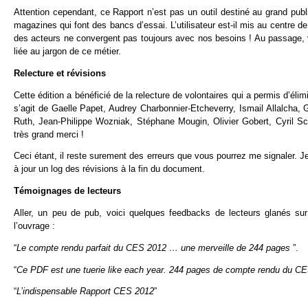
Attention cependant, ce Rapport n’est pas un outil destiné au grand publi
magazines qui font des bancs d’essai. L’utilisateur est-il mis au centre de
des acteurs ne convergent pas toujours avec nos besoins ! Au passage, v
liée au jargon de ce métier.
Relecture et révisions
Cette édition a bénéficié de la relecture de volontaires qui a permis d’éli
s’agit de Gaelle Papet, Audrey Charbonnier-Etcheverry, Ismail Allalch
Ruth, Jean-Philippe Wozniak, Stéphane Mougin, Olivier Gobert, Cyril Sch
très grand merci !
Ceci étant, il reste surement des erreurs que vous pourrez me signaler. Je l
à jour un log des révisions à la fin du document.
Témoignages de lecteurs
Aller, un peu de pub, voici quelques feedbacks de lecteurs glanés sur 
l’ouvrage :
“
Le compte rendu parfait du CES 2012 … une merveille de 244 pages
”.
“
Ce PDF est une tuerie like each year. 244 pages de compte rendu du C
“
L’indispensable Rapport CES 2012
”