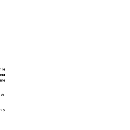
r le
eur
ème
 du
us y