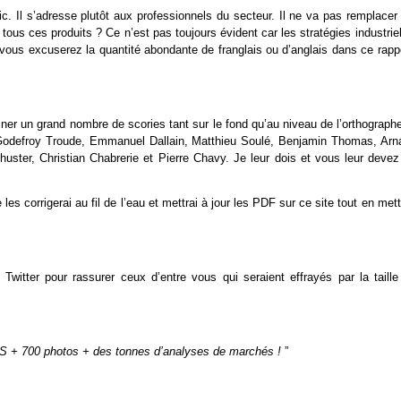
c. Il s’adresse plutôt aux professionnels du secteur. Il ne va pas remplacer
 tous ces produits ? Ce n’est pas toujours évident car les stratégies industrie
ous excuserez la quantité abondante de franglais ou d’anglais dans ce rappo
miner un grand nombre de scories tant sur le fond qu’au niveau de l’orthographe
a, Godefroy Troude, Emmanuel Dallain, Matthieu Soulé, Benjamin Thomas, Arn
uster, Christian Chabrerie et Pierre Chavy. Je leur dois et vous leur devez
es corrigerai au fil de l’eau et mettrai à jour les PDF sur ce site tout en met
Twitter pour rassurer ceux d’entre vous qui seraient effrayés par la taille
ES + 700 photos + des tonnes d’analyses de marchés !
”