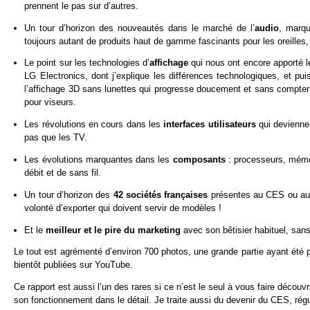
prennent le pas sur d’autres.
Un tour d’horizon des nouveautés dans le marché de l’
audio
, marqu
toujours autant de produits haut de gamme fascinants pour les oreilles,
Le point sur les technologies d’
affichage
qui nous ont encore apporté 
LG Electronics, dont j’explique les différences technologiques, et pu
l’affichage 3D sans lunettes qui progresse doucement et sans compter t
pour viseurs.
Les révolutions en cours dans les
interfaces utilisateurs
qui devienne
pas que les TV.
Les évolutions marquantes dans les
composants
: processeurs, mémoi
débit et de sans fil.
Un tour d’horizon des
42 sociétés françaises
présentes au CES ou aux 
volonté d’exporter qui doivent servir de modèles !
Et le
meilleur et le pire du marketing
avec son bêtisier habituel, sa
Le tout est agrémenté d’environ 700 photos, une grande partie ayant été pr
bientôt publiées sur YouTube.
Ce rapport est aussi l’un des rares si ce n’est le seul à vous faire découvr
son fonctionnement dans le détail. Je traite aussi du devenir du CES, ré