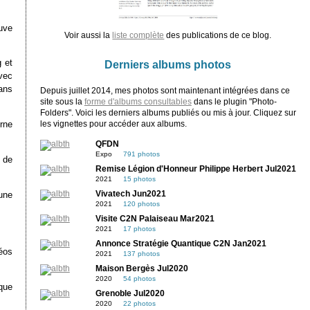
uve
Voir aussi la
liste complète
des publications de ce blog.
 et
Derniers albums photos
vec
rans
Depuis juillet 2014, mes photos sont maintenant intégrées dans ce
site sous la
forme d'albums consultables
dans le plugin "Photo-
Folders". Voici les derniers albums publiés ou mis à jour. Cliquez sur
erne
les vignettes pour accéder aux albums.
QFDN
Expo
791 photos
 de
Remise Légion d'Honneur Philippe Herbert Jul2021
2021
15 photos
Vivatech Jun2021
’une
2021
120 photos
Visite C2N Palaiseau Mar2021
2021
17 photos
Annonce Stratégie Quantique C2N Jan2021
déos
2021
137 photos
Maison Bergès Jul2020
2020
54 photos
oque
Grenoble Jul2020
2020
22 photos