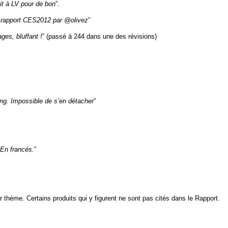
it à LV pour de bon
”.
e rapport CES2012 par
@olivez
”
es, bluffant !
” (passé à 244 dans une des révisions)
ng. Impossible de s’en détacher
”
 En francés.
”
 thème. Certains produits qui y figurent ne sont pas cités dans le Rapport.